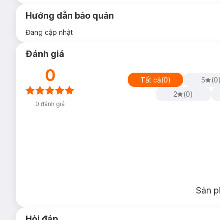
Hướng dẫn bảo quản
Đang cập nhật
Đánh giá
0
Tất cả
(
0
)
5
(
0
2
(
0
)
0
đánh giá
Sản p
Hỏi đáp