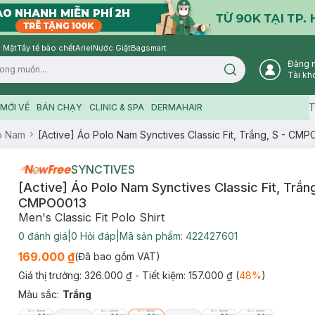
 Mặt
Tẩy tế bào chết
Ariel
Nước Giặt
Bagsmart
Đăng 
Search icon
Tài kh
T
MỚI VỀ
BÁN CHẠY
CLINIC & SPA
DERMAHAIR
o Nam
[Active] Áo Polo Nam Synctives Classic Fit, Trắng, S - CM
SYNCTIVES
[Active] Áo Polo Nam Synctives Classic Fit, Trắng
CMPO0013
Men's Classic Fit Polo Shirt
0
đánh giá
|
0
Hỏi đáp
|
Mã sản phẩm:
422427601
169.000 ₫
(Đã bao gồm VAT)
Giá thị trường:
326.000 ₫
- Tiết kiệm:
157.000 ₫
(
48
%
)
Màu sắc
:
Trắng