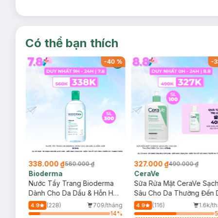
Có thể bạn thích
-
40
%
-
40
%
-
3
338.000 ₫
327.000 ₫
560.000 ₫
490.000 ₫
Bioderma
CeraVe
rma
Nước Tẩy Trang Bioderma
Sữa Rửa Mặt CeraVe Sạc
m
Dành Cho Da Dầu & Hỗn Hợp
Sâu Cho Da Thường Đến 
500ml
Dầu 473ml
/tháng
(228)
709/tháng
(116)
1.6k/t
4.9
4.9
25
%
14
%