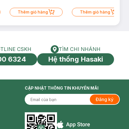
Thêm giỏ hàng
Thêm giỏ hàng
TLINE CSKH
TÌM CHI NHÁNH
HOTLINE CSKH
Tìm chi nhánh
00 6324
Hệ thống Hasaki
tín toàn cầu
CẬP NHẬT THÔNG TIN KHUYẾN MÃI
Đăng ký