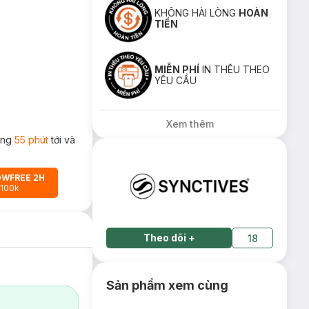
KHÔNG HÀI LÒNG
HOÀN
TIỀN
MIỄN PHÍ
IN THÊU THEO
YÊU CẦU
Xem thêm
rong
55 phút
tới và
OWFREE 2H
 100k
Theo dõi
+
18
Sản phẩm xem cùng