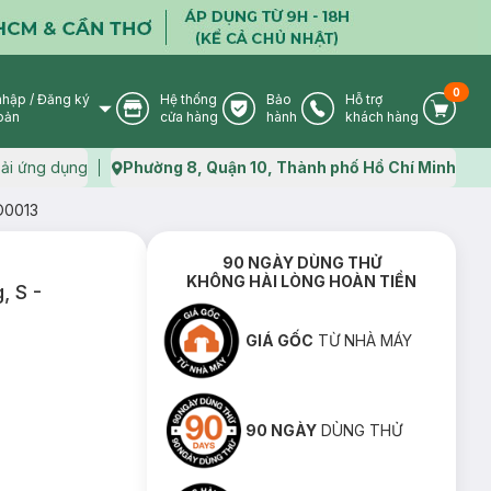
0
nhập
/
Đăng ký
Hệ thống
Bảo
Hỗ trợ
User Icon
Store Icon
Warranty Icon
Phone Icon
Cart I
oản
cửa hàng
hành
khách hàng
ải ứng dụng
Phường 8, Quận 10, Thành phố Hồ Chí Minh
Map icon
PO0013
90 NGÀY DÙNG THỬ
KHÔNG HÀI LÒNG HOÀN TIỀN
, S -
GIÁ GỐC
TỪ NHÀ MÁY
90 NGÀY
DÙNG THỬ