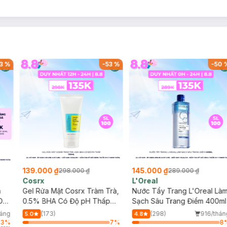
3
%
-
53
%
-
50
139.000 ₫
145.000 ₫
298.000 ₫
289.000 ₫
Cosrx
L'Oreal
h
Gel Rửa Mặt Cosrx Tràm Trà,
Nước Tẩy Trang L'Oreal Là
Da
0.5% BHA Có Độ pH Thấp
Sạch Sâu Trang Điểm 400ml
150ml
háng
(173)
(298)
916/thán
5.0
4.8
53
%
7
%
8