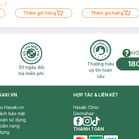
a
Thêm giỏ hàng
Thêm giỏ hàng
HO
18
n phí 2H
30 ngày đổi trả miễn phí
Thương hiệu uy 
Thương hiệu
30 ngày đổi
uy tín toàn
trả miễn phí
cầu
SAKI.VN
HỢP TÁC & LIÊN KẾT
iệu Hasaki.vn
Hasaki Clinic
sách bảo mật
Dermahair
hoản sử dụng
 cẩm nang
facebook
THANH TOÁN
instagram
tiktok
dụng