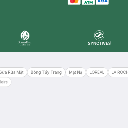
master card
ATM card
visa card
Synctives
Dermahair
Sữa Rửa Mặt
Bông Tẩy Trang
Mặt Nạ
LOREAL
LA ROC
lairs