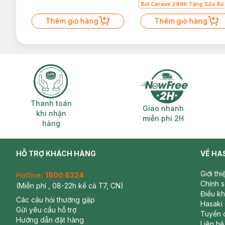
Bill Cerave 299K Tặng Sữa Rử
Mặt Cerave 30ml (SL có hạn)
Thêm giỏ hàng
Thêm giỏ hàng
Thanh toán khi nhận hàng
Giao nhanh miễ
Thanh toán
Giao nhanh
khi nhận
miễn phí 2H
hàng
HỖ TRỢ KHÁCH HÀNG
VỀ HA
Giới th
Hotline:
1800 6324
Chính 
(Miễn phí , 08-22h kể cả T7, CN)
Điều k
Các câu hỏi thường gặp
Hasaki
Gửi yêu cầu hỗ trợ
Tuyển 
Hướng dẫn đặt hàng
Liên hệ