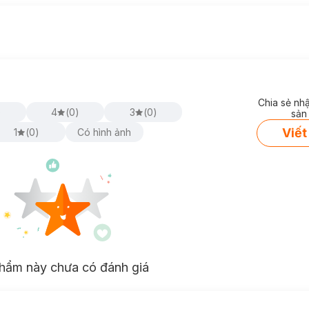
Chia sẻ nh
)
4
(
0
)
3
(
0
)
sản
Viết
1
(
0
)
Có hình ảnh
hẩm này chưa có đánh giá