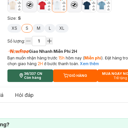
Size
:
S
XS
S
M
L
XL
Số lượng:
Giao Nhanh Miễn Phí 2H
Bạn muốn nhận hàng trước
15h
hôm nay (
Miễn phí
). Đặt hàng t
chọn giao hàng
2H
ở bước thanh toán.
Xem thêm
36/337 CN
MUA NGAY N
GIỎ HÀNG
CART PLUS ICON
Còn hàng
Trễ tặng
iá
Hỏi đáp
ông?