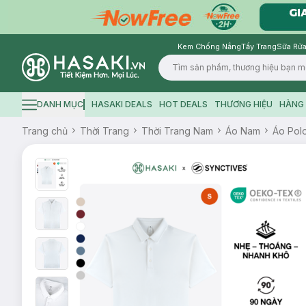
Kem Chống Nắng
Tẩy Trang
Sữa Rửa
Logo
DANH MỤC
HASAKI DEALS
HOT DEALS
THƯƠNG HIỆU
HÀNG 
Hamburger icon
Trang chủ
Thời Trang
Thời Trang Nam
Áo Nam
Áo Pol