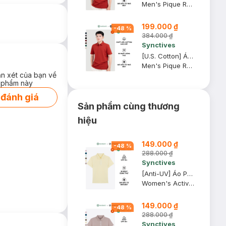
Men's Pique Regular Fit Classic Polo Shirt
199.000 ₫
-
48
%
384.000 ₫
Synctives
[U.S. Cotton] Áo Polo Nam Synctives Regular Fit, Ðỏ, L - CMPO0008
Men's Pique Regular Fit Classic Polo Shirt
ận xét của bạn về
 phẩm này
 đánh giá
Sản phẩm cùng thương
hiệu
149.000 ₫
-
48
%
288.000 ₫
Synctives
[Anti-UV] Áo Polo Active Nữ Synctives Regular Fit, Vàng Kem, XS - SWPO0006
Women's Active Regular Fit Polo Shirt
149.000 ₫
-
48
%
288.000 ₫
Synctives