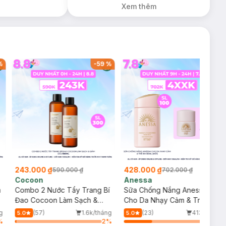
Xem thêm
%
-
59
%
-
39
%
243.000 ₫
428.000 ₫
590.000 ₫
702.000 ₫
Cocoon
Anessa
m
Combo 2 Nước Tẩy Trang Bí
Sữa Chống Nắng Anessa
Đao Cocoon Làm Sạch &
Cho Da Nhạy Cảm & Trẻ Em
Giảm Dầu 500ml
60ml (Mới)
g
(57)
1.6k/tháng
(23)
413/tháng
5.0
5.0
%
2
%
34
%