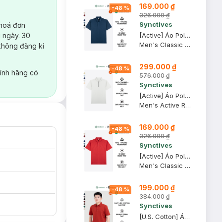
169.000 ₫
-
48
%
326.000 ₫
Synctives
 hoá đơn
 ngày. 30
[Active] Áo Polo Nam Synctives Classic Fit, Xanh Đen, S - CMPO0013
Men's Classic Fit Polo Shirt
không đăng kí
299.000 ₫
-
48
%
ính hãng có
576.000 ₫
Synctives
[Active] Áo Polo Nam Synctives Regular Fit, Xám Nhạt, XL - SMPO0009
Men's Active Regular Fit Polo Shirt
169.000 ₫
-
48
%
326.000 ₫
Synctives
[Active] Áo Polo Nam Synctives Classic Fit, Đỏ Rượu, XL - CMPO0013
Men's Classic Fit Polo Shirt
199.000 ₫
-
48
%
384.000 ₫
Synctives
[U.S. Cotton] Áo Polo Nam Synctives Regular Fit, Ðỏ, 2XL - CMPO0008