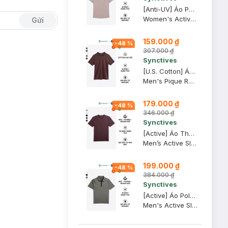
[Anti-UV] Áo Polo Active Nữ Synctives Regular Fit, Hồng Tro, M - SWPO0006
Women's Active Regular Fit Polo Shirt
Gửi
159.000 ₫
-
48
%
307.000 ₫
Synctives
[U.S. Cotton] Áo Thun Nam Synctives Regular Fit, Nâu Cà Phê, M - CMTS0027
Men's Pique Regular Fit T-shirt
179.000 ₫
-
48
%
346.000 ₫
Synctives
[Active] Áo Thun Nam Synctives In Phản Quang Slim Fit, Nâu Chocolate, XL - SMTS0005
Men’s Active Slim Fit Reflective Print T-Shirt
199.000 ₫
-
48
%
384.000 ₫
Synctives
[Active] Áo Polo Nam Synctives Tay Raglan Slim Fit, Xanh Trà, M - SMPO0011
Men's Active Slim Fit Raglan Polo Shirt