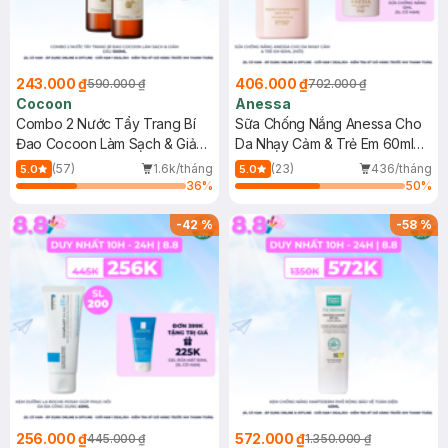
243.000 ₫
406.000 ₫
590.000 ₫
702.000 ₫
Cocoon
Anessa
Combo 2 Nước Tẩy Trang Bí
Sữa Chống Nắng Anessa Cho
Đao Cocoon Làm Sạch & Giảm
Da Nhạy Cảm & Trẻ Em 60ml
Dầu 500ml
(Mới)
(57)
1.6k/tháng
(23)
436/tháng
5.0
5.0
36
%
50
%
-
42
%
-
58
%
256.000 ₫
572.000 ₫
445.000 ₫
1.350.000 ₫