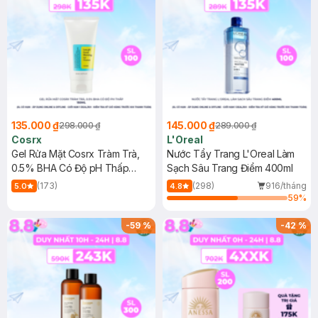
135.000 ₫
145.000 ₫
298.000 ₫
289.000 ₫
Cosrx
L'Oreal
Gel Rửa Mặt Cosrx Tràm Trà,
Nước Tẩy Trang L'Oreal Làm
0.5% BHA Có Độ pH Thấp
Sạch Sâu Trang Điểm 400ml
150ml
(173)
(298)
916/tháng
5.0
4.8
59
%
-
59
%
-
42
%