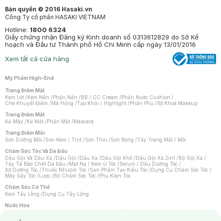
Bản quyền © 2016 Hasaki.vn
Công Ty cổ phần HASAKI VIETNAM
Hotline:
1800 6324
Giấy chứng nhận Đăng ký Kinh doanh số 0313612829 do Sở Kế
hoạch và Đầu tư Thành phố Hồ Chí Minh cấp ngày 13/01/2016
Xem tất cả cửa hàng
Mỹ Phẩm High-End
Trang Điểm Mặt
Kem Lót
/
Kem Nền
/
Phấn Nền
/
BB / CC Cream
/
Phấn Nước Cushion
/
Che Khuyết Điểm
/
Má Hồng
/
Tạo Khối / Highlight
/
Phấn Phủ
/
Xịt Khoá Makeup
Trang Điểm Mắt
Kẻ Mày
/
Kẻ Mắt
/
Phấn Mắt
/
Mascara
Trang Điểm Môi
Son Dưỡng Môi
/
Son Kem / Tint
/
Son Thỏi
/
Son Bóng
/
Tẩy Trang Mắt / Môi
Chăm Sóc Tóc Và Da Đầu
Dầu Gội Và Dầu Xả
/
Dầu Gội
/
Dầu Xả
/
Dầu Gội Khô
/
Dầu Gội Xả 2in1
/
Bộ Gội Xả
/
Tẩy Tế Bào Chết Da Đầu
/
Mặt Nạ / Kem Ủ Tóc
/
Serum / Dầu Dưỡng Tóc
/
Xịt Dưỡng Tóc
/
Thuốc Nhuộm Tóc
/
Sản Phẩm Tạo Kiểu Tóc
/
Dụng Cụ Chăm Sóc Tóc
/
Máy Sấy Tóc
/
Lược
/
Bộ Chăm Sóc Tóc
/
Phụ Kiện Tóc
Chăm Sóc Cơ Thể
Kem Tẩy Lông
/
Dụng Cụ Tẩy Lông
Nước Hoa
Nước Hoa Nữ
/
Nước Hoa Nam
/
Nước Hoa Cao Cấp
/
Xịt Thơm Toàn Thân
/
Nước Hoa Vùng Kín