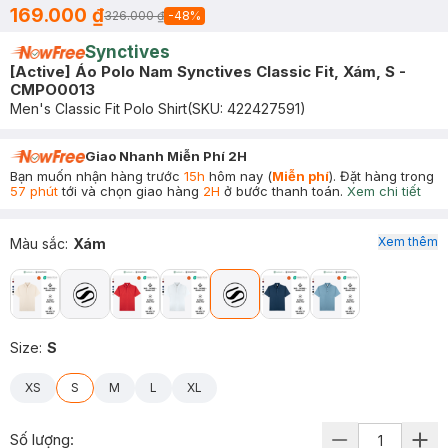
169.000 ₫
326.000 ₫
-
48
%
Synctives
[Active] Áo Polo Nam Synctives Classic Fit, Xám, S -
CMPO0013
Men's Classic Fit Polo Shirt
(SKU:
422427591
)
Giao Nhanh Miễn Phí 2H
Bạn muốn nhận hàng trước
15h
hôm nay (
Miễn phí
). Đặt hàng trong
57 phút
tới và chọn giao hàng
2H
ở bước thanh toán.
Xem chi tiết
Xem thêm
Màu sắc
:
Xám
Size
:
S
XS
S
M
L
XL
Số lượng: