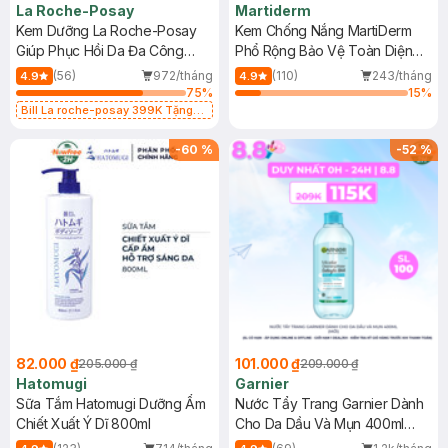
La Roche-Posay
Martiderm
Kem Dưỡng La Roche-Posay
Kem Chống Nắng MartiDerm
Giúp Phục Hồi Da Đa Công
Phổ Rộng Bảo Vệ Toàn Diện
Dụng 40ml
40ml
(56)
972/tháng
(110)
243/tháng
4.9
4.9
75
%
15
%
Bill La roche-posay 399K Tặng
Gel rửa mặt da dầu nhạy cảm 50ml
(SL có hạn)
-
60
%
-
52
%
82.000 ₫
101.000 ₫
205.000 ₫
209.000 ₫
Hatomugi
Garnier
Sữa Tắm Hatomugi Dưỡng Ẩm
Nước Tẩy Trang Garnier Dành
Chiết Xuất Ý Dĩ 800ml
Cho Da Dầu Và Mụn 400ml
(Mới)