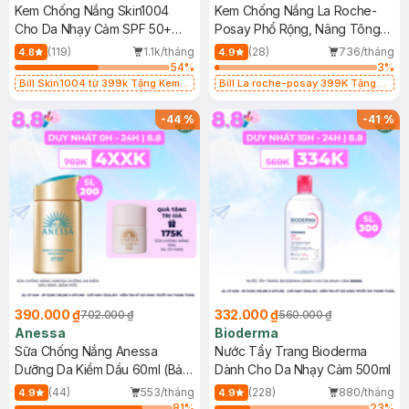
Kem Chống Nắng Skin1004
Kem Chống Nắng La Roche-
Cho Da Nhạy Cảm SPF 50+
Posay Phổ Rộng, Nâng Tông
50ml
Kiềm Dầu 50ml
(119)
1.1k/tháng
(28)
736/tháng
4.8
4.9
54
%
3
%
Bill Skin1004 từ 399k Tặng Kem
Bill La roche-posay 399K Tặng
Chống Nắng Cho Da Nhạy Cảm
Gel rửa mặt da dầu nhạy cảm 50ml
SPF 50+ 20ml (SL Có Hạn)
(SL có hạn)
-
44
%
-
41
%
390.000 ₫
332.000 ₫
702.000 ₫
560.000 ₫
Anessa
Bioderma
Sữa Chống Nắng Anessa
Nước Tẩy Trang Bioderma
Dưỡng Da Kiềm Dầu 60ml (Bản
Dành Cho Da Nhạy Cảm 500ml
Mới)
(44)
553/tháng
(228)
880/tháng
4.9
4.9
81
%
23
%