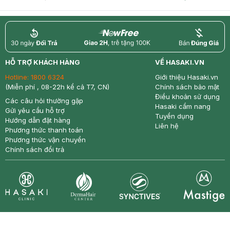
return
nowfree
price
HỖ TRỢ KHÁCH HÀNG
VỀ HASAKI.VN
Hotline:
1800 6324
Giới thiệu Hasaki.vn
(Miễn phí , 08-22h kể cả T7, CN)
Chính sách bảo mật
Điều khoản sử dụng
Các câu hỏi thường gặp
Hasaki cẩm nang
Gửi yêu cầu hỗ trợ
Tuyển dụng
Hướng dẫn đặt hàng
Liên hệ
Phương thức thanh toán
Phương thức vận chuyển
Chính sách đổi trả
Synctives
Clinic
Dermahair
Mastige