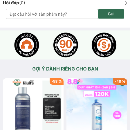
Hỏi đáp
(
0
)
Gửi
GỢI Ý DÀNH RIÊNG CHO BẠN
-
58
%
-
48
%