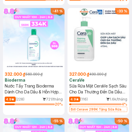
-
41
%
-
33
%
332.000 ₫
327.000 ₫
560.000 ₫
490.000 ₫
Bioderma
CeraVe
Nước Tẩy Trang Bioderma
Sữa Rửa Mặt CeraVe Sạch Sâu
Dành Cho Da Dầu & Hỗn Hợp
Cho Da Thường Đến Da Dầu
500ml
473ml
(228)
721/tháng
(116)
1.6k/tháng
4.9
4.9
20
%
4
%
Bill Cerave 299K Tặng Sữa Rửa
Mặt Cerave 30ml (SL có hạn)
-
55
%
-
50
%