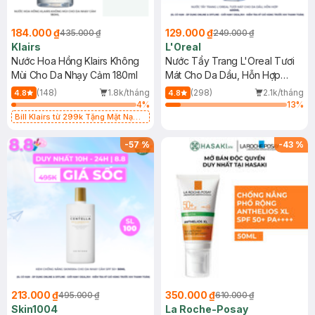
184.000 ₫
129.000 ₫
435.000 ₫
249.000 ₫
Klairs
L'Oreal
Nước Hoa Hồng Klairs Không
Nước Tẩy Trang L'Oreal Tươi
Mùi Cho Da Nhạy Cảm 180ml
Mát Cho Da Dầu, Hỗn Hợp
400ml
(148)
1.8k/tháng
(298)
2.1k/tháng
4.8
4.8
4
%
13
%
Bill Klairs từ 299k Tặng Mặt Nạ
Làm Dịu Da & Kiểm Soát Dầu Nhờn
25ml (SL Có Hạn)
-
57
%
-
43
%
213.000 ₫
350.000 ₫
495.000 ₫
610.000 ₫
Skin1004
La Roche-Posay