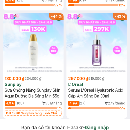
(123)
714/tháng
(69)
1.2k/tháng
4.9
4.9
52
%
12
%
-
44
%
-
43
%
130.000 ₫
297.000 ₫
234.000 ₫
519.000 ₫
Sunplay
L'Oreal
Sữa Chống Nắng Sunplay Skin
Serum L'Oreal Hyaluronic Acid
Aqua Dưỡng Da Sáng Mịn 55g
Cấp Ẩm Sáng Da 30ml
(108)
531/tháng
(27)
279/tháng
4.9
4.9
1
%
5
%
Bill 199K Sunplay tặng Tinh Chất
Chống Nắng 7g trị giá 30K (SL có
hạn)
Bạn đã có tài khoản Hasaki?
Đăng nhập