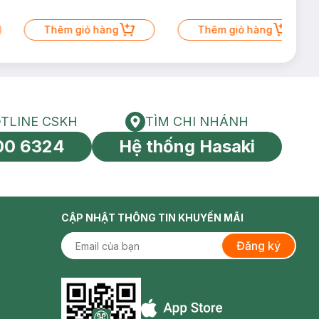
Thêm giỏ hàng
Thêm giỏ hàng
TLINE CSKH
TÌM CHI NHÁNH
HOTLINE CSKH
Tìm chi nhánh
00 6324
Hệ thống Hasaki
tín toàn cầu
CẬP NHẬT THÔNG TIN KHUYẾN MÃI
Đăng ký