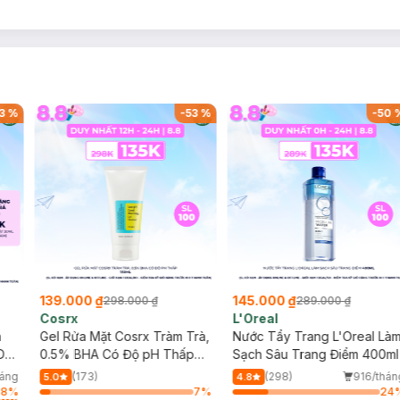
3
%
-
53
%
-
50
139.000 ₫
145.000 ₫
298.000 ₫
289.000 ₫
Cosrx
L'Oreal
h
Gel Rửa Mặt Cosrx Tràm Trà,
Nước Tẩy Trang L'Oreal Là
Da
0.5% BHA Có Độ pH Thấp
Sạch Sâu Trang Điểm 400ml
150ml
háng
(173)
(298)
916/thán
5.0
4.8
98
%
7
%
24