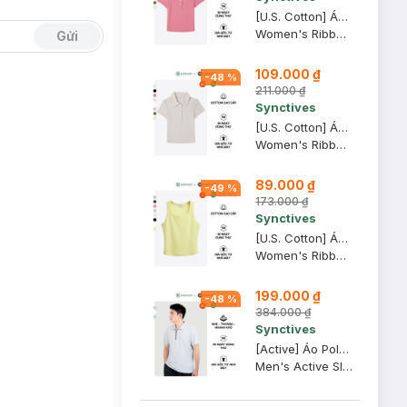
[U.S. Cotton] Áo Polo Nữ Synctives Slim Fit Cropped, Hồng Mận, XL - CWPO0007
Women's Ribbed Polo Shirt
Gửi
109.000 ₫
-
48
%
211.000 ₫
Synctives
[U.S. Cotton] Áo Polo Nữ Synctives Slim Fit Cropped, Be Sữa, XS - CWPO0007
Women's Ribbed Polo Shirt
89.000 ₫
-
49
%
173.000 ₫
Synctives
[U.S. Cotton] Áo Tank Top Nữ Synctives Slim Fit, Vàng Nhạt, L - CWTA0005
Women's Ribbed Waist Length Fitted Tank Top
199.000 ₫
-
48
%
384.000 ₫
Synctives
[Active] Áo Polo Nam Synctives Slim Fit, Xám Nhạt, XS - SMPO0012
Men's Active Slim Fit Polo Shirt