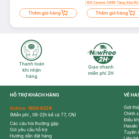
Bill Cerave 299K Tặng Sữa Rử
Mặt Cerave 30ml (SL có hạn)
Thêm giỏ hàng
Thêm giỏ hàng
Thanh toán khi nhận hàng
Giao nhanh miễ
Thanh toán
Giao nhanh
khi nhận
miễn phí 2H
hàng
HỖ TRỢ KHÁCH HÀNG
VỀ HA
Giới th
Hotline:
1800 6324
Chính 
(Miễn phí , 08-22h kể cả T7, CN)
Điều k
Các câu hỏi thường gặp
Hasaki
Gửi yêu cầu hỗ trợ
Tuyển 
Hướng dẫn đặt hàng
Liên hệ