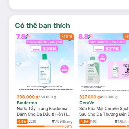
Có thể bạn thích
-
40
%
-
40
%
-
3
338.000 ₫
327.000 ₫
560.000 ₫
490.000 ₫
Bioderma
CeraVe
rma
Nước Tẩy Trang Bioderma
Sữa Rửa Mặt CeraVe Sạc
m
Dành Cho Da Dầu & Hỗn Hợp
Sâu Cho Da Thường Đến 
500ml
Dầu 473ml
/tháng
(228)
709/tháng
(116)
1.6k/t
4.9
4.9
94
%
58
%