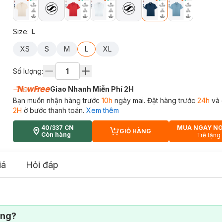
Size
:
L
XS
S
M
L
XL
Số lượng:
Giao Nhanh Miễn Phí 2H
Bạn muốn nhận hàng trước
10h
ngày mai. Đặt hàng trước
24h
và 
2H
ở bước thanh toán.
Xem thêm
40/337 CN
MUA NGAY N
GIỎ HÀNG
CART PLUS ICON
Còn hàng
Trễ tặng
iá
Hỏi đáp
ông?