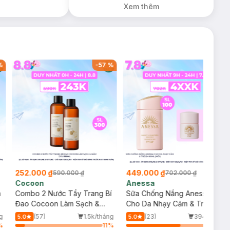
Xem thêm
%
-
57
%
-
36
%
252.000 ₫
449.000 ₫
590.000 ₫
702.000 ₫
Cocoon
Anessa
m
Combo 2 Nước Tẩy Trang Bí
Sữa Chống Nắng Anessa
Đao Cocoon Làm Sạch &
Cho Da Nhạy Cảm & Trẻ Em
Giảm Dầu 500ml
60ml (Mới)
g
(57)
1.5k/tháng
(23)
394/tháng
5.0
5.0
%
11
%
64
%