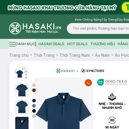
Kem Chống Nắng
Tẩy Trang
Sữa Rửa
Logo
DANH MỤC
HASAKI DEALS
HOT DEALS
THƯƠNG HIỆU
HÀNG 
Hamburger icon
Trang chủ
Thời Trang
Thời Trang Nam
Áo Nam
Áo Pol