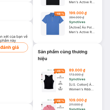
Men's Active Regular Fit Polo Shirt
199.000 ₫
-
48
%
384.000 ₫
Synctives
[Active] Áo Polo Nam Synctives Regular Fit, Xanh Lam, M - SMPO08
Men's Active Regular Fit Polo Shirt
ận xét của bạn về
 phẩm này
 đánh giá
Sản phẩm cùng thương
hiệu
89.000 ₫
-
49
%
173.000 ₫
Synctives
[U.S. Cotton] Áo Tank Top Nữ Synctives Slim Fit, Đen, L - CWTA0005
Women's Ribbed Waist Length Fitted Tank Top
109.000 ₫
-
48
%
211.000 ₫
Synctives