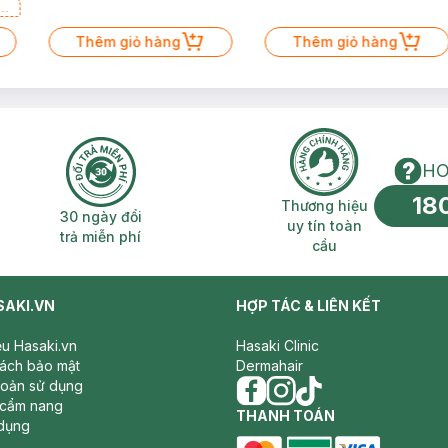
a
Thêm giỏ hàng
Thêm giỏ hàng
HO
18
n phí 2H
30 ngày đổi trả miễn phí
Thương hiệu uy 
Thương hiệu
30 ngày đổi
uy tín toàn
trả miễn phí
cầu
SAKI.VN
HỢP TÁC & LIÊN KẾT
iệu Hasaki.vn
Hasaki Clinic
sách bảo mật
Dermahair
hoản sử dụng
 cẩm nang
facebook
THANH TOÁN
instagram
tiktok
dụng