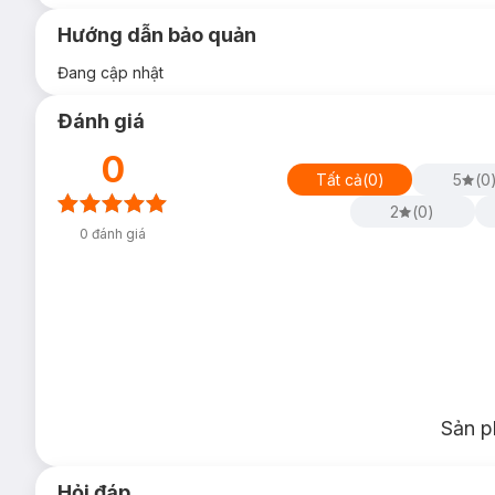
Hướng dẫn bảo quản
Đang cập nhật
Đánh giá
0
Tất cả
(
0
)
5
(
0
2
(
0
)
0
đánh giá
Sản p
Hỏi đáp