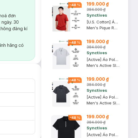
199.000 ₫
-
48
%
384.000 ₫
Synctives
 hoá đơn
 ngày. 30
[U.S. Cotton] Áo Polo Nam Synctives Regular Fit, Ðỏ, 2XL - CMPO0008
Men's Pique Regular Fit Classic Polo Shirt
không đăng kí
199.000 ₫
-
48
%
ính hãng có
384.000 ₫
Synctives
[Active] Áo Polo Nam Synctives Slim Fit, Xám Army, S - SMPO0013
Men's Active Slim Fit Polo Shirt
199.000 ₫
-
48
%
384.000 ₫
Synctives
[Active] Áo Polo Nam Synctives Slim Fit, Đen, XL - SMPO0013
Men's Active Slim Fit Polo Shirt
199.000 ₫
-
48
%
384.000 ₫
Synctives
[Active] Áo Polo Nam Synctives Regular Fit, Đen, L - SMPO08