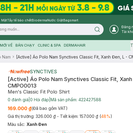
 Mặt
Tẩy tế bào chết
Bioderma
Nước Giặt
Bagsmart
Đăng 
Search icon
Tài kh
T
MỚI VỀ
BÁN CHẠY
CLINIC & SPA
DERMAHAIR
o Nam
[Active] Áo Polo Nam Synctives Classic Fit, Xanh Đen, L -
SYNCTIVES
[Active] Áo Polo Nam Synctives Classic Fit, Xanh 
CMPO0013
Men's Classic Fit Polo Shirt
0
đánh giá
|
0
Hỏi đáp
|
Mã sản phẩm:
422427588
169.000 ₫
(Đã bao gồm VAT)
Giá thị trường:
326.000 ₫
- Tiết kiệm:
157.000 ₫
(
48
%
)
Màu sắc
:
Xanh Đen