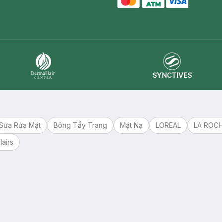
master card
ATM card
visa card
Synctives
Dermahair
Sữa Rửa Mặt
Bông Tẩy Trang
Mặt Nạ
LOREAL
LA ROC
lairs