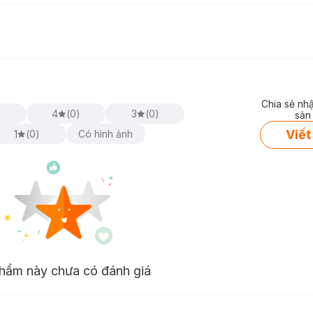
Chia sẻ nh
)
4
(
0
)
3
(
0
)
sản
Viết
1
(
0
)
Có hình ảnh
hẩm này chưa có đánh giá