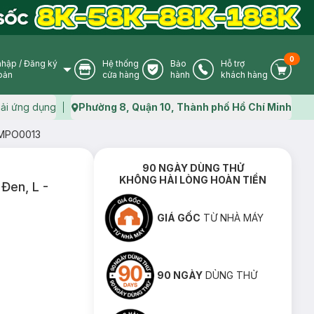
0
nhập
/
Đăng ký
Hệ thống
Bảo
Hỗ trợ
User Icon
Store Icon
Warranty Icon
Phone Icon
Cart I
oản
cửa hàng
hành
khách hàng
ải ứng dụng
Phường 8, Quận 10, Thành phố Hồ Chí Minh
Map icon
 CMPO0013
90 NGÀY DÙNG THỬ
KHÔNG HÀI LÒNG HOÀN TIỀN
Đen, L -
GIÁ GỐC
TỪ NHÀ MÁY
90 NGÀY
DÙNG THỬ