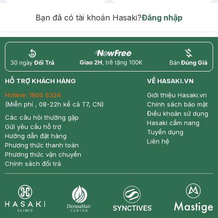
Chống Nắng 7g trị giá 30K (SL có
hạn)
Bạn đã có tài khoản Hasaki?
Đăng nhập
return
nowfree
price
HỖ TRỢ KHÁCH HÀNG
VỀ HASAKI.VN
Hotline:
1800 6324
Giới thiệu Hasaki.vn
(Miễn phí , 08-22h kể cả T7, CN)
Chính sách bảo mật
Điều khoản sử dụng
Các câu hỏi thường gặp
Hasaki cẩm nang
Gửi yêu cầu hỗ trợ
Tuyển dụng
Hướng dẫn đặt hàng
Liên hệ
Phương thức thanh toán
Phương thức vận chuyển
Chính sách đổi trả
Synctives
Clinic
Dermahair