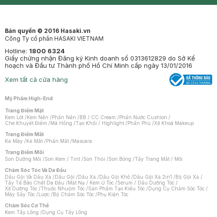
Mastige
Bản quyền © 2016 Hasaki.vn
Công Ty cổ phần HASAKI VIETNAM
Hotline:
1800 6324
Giấy chứng nhận Đăng ký Kinh doanh số 0313612829 do Sở Kế
hoạch và Đầu tư Thành phố Hồ Chí Minh cấp ngày 13/01/2016
Xem tất cả cửa hàng
Mỹ Phẩm High-End
Trang Điểm Mặt
Kem Lót
/
Kem Nền
/
Phấn Nền
/
BB / CC Cream
/
Phấn Nước Cushion
/
Che Khuyết Điểm
/
Má Hồng
/
Tạo Khối / Highlight
/
Phấn Phủ
/
Xịt Khoá Makeup
Trang Điểm Mắt
Kẻ Mày
/
Kẻ Mắt
/
Phấn Mắt
/
Mascara
Trang Điểm Môi
Son Dưỡng Môi
/
Son Kem / Tint
/
Son Thỏi
/
Son Bóng
/
Tẩy Trang Mắt / Môi
Chăm Sóc Tóc Và Da Đầu
Dầu Gội Và Dầu Xả
/
Dầu Gội
/
Dầu Xả
/
Dầu Gội Khô
/
Dầu Gội Xả 2in1
/
Bộ Gội Xả
/
Tẩy Tế Bào Chết Da Đầu
/
Mặt Nạ / Kem Ủ Tóc
/
Serum / Dầu Dưỡng Tóc
/
Xịt Dưỡng Tóc
/
Thuốc Nhuộm Tóc
/
Sản Phẩm Tạo Kiểu Tóc
/
Dụng Cụ Chăm Sóc Tóc
/
Máy Sấy Tóc
/
Lược
/
Bộ Chăm Sóc Tóc
/
Phụ Kiện Tóc
Chăm Sóc Cơ Thể
Kem Tẩy Lông
/
Dụng Cụ Tẩy Lông