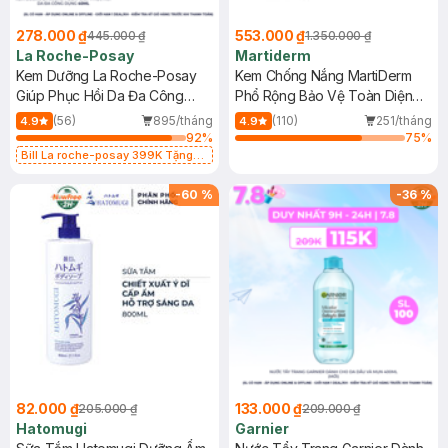
278.000 ₫
553.000 ₫
445.000 ₫
1.350.000 ₫
La Roche-Posay
Martiderm
Kem Dưỡng La Roche-Posay
Kem Chống Nắng MartiDerm
Giúp Phục Hồi Da Đa Công
Phổ Rộng Bảo Vệ Toàn Diện
Dụng 40ml
40ml
(56)
895/tháng
(110)
251/tháng
4.9
4.9
92
%
75
%
Bill La roche-posay 399K Tặng
Gel rửa mặt da dầu nhạy cảm 50ml
(SL có hạn)
-
60
%
-
36
%
82.000 ₫
133.000 ₫
205.000 ₫
209.000 ₫
Hatomugi
Garnier