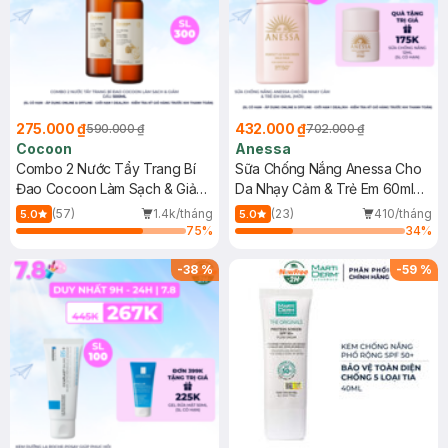
275.000 ₫
432.000 ₫
590.000 ₫
702.000 ₫
Cocoon
Anessa
Combo 2 Nước Tẩy Trang Bí
Sữa Chống Nắng Anessa Cho
Đao Cocoon Làm Sạch & Giảm
Da Nhạy Cảm & Trẻ Em 60ml
Dầu 500ml
(Mới)
(57)
1.4k/tháng
(23)
410/tháng
5.0
5.0
75
%
34
%
-
38
%
-
59
%