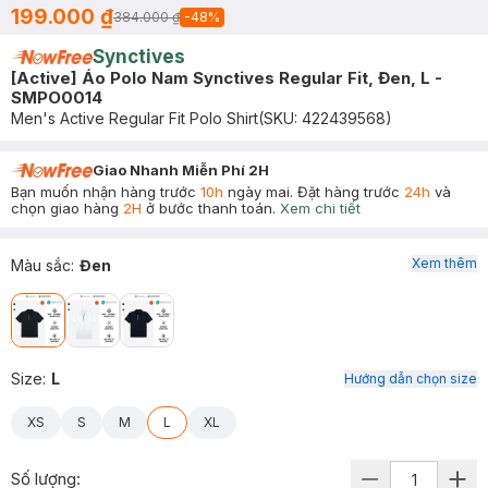
199.000 ₫
384.000 ₫
-
48
%
Synctives
[Active] Áo Polo Nam Synctives Regular Fit, Đen, L -
SMPO0014
Men's Active Regular Fit Polo Shirt
(SKU:
422439568
)
Giao Nhanh Miễn Phí 2H
Bạn muốn nhận hàng trước
10h
ngày mai. Đặt hàng trước
24h
và
chọn giao hàng
2H
ở bước thanh toán.
Xem chi tiết
Xem thêm
Màu sắc
:
Đen
Size
:
L
Hướng dẫn chọn size
XS
S
M
L
XL
Số lượng: