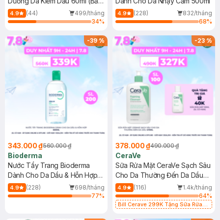
Dưỡng Da Kiềm Dầu 60ml (Bản
Dành Cho Da Nhạy Cảm 500ml
Mới)
(44)
499/tháng
(228)
832/tháng
4.9
4.9
34
%
68
%
-
39
%
-
23
%
343.000 ₫
378.000 ₫
560.000 ₫
490.000 ₫
Bioderma
CeraVe
Nước Tẩy Trang Bioderma
Sữa Rửa Mặt CeraVe Sạch Sâu
Dành Cho Da Dầu & Hỗn Hợp
Cho Da Thường Đến Da Dầu
500ml
473ml
(228)
698/tháng
(116)
1.4k/tháng
4.9
4.9
77
%
64
%
Bill Cerave 299K Tặng Sữa Rửa
Mặt Cerave 30ml (SL có hạn)