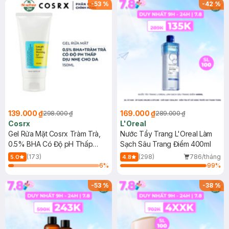
-
53
%
-
42
%
139.000 ₫
169.000 ₫
298.000 ₫
289.000 ₫
Cosrx
L'Oreal
Gel Rửa Mặt Cosrx Tràm Trà,
Nước Tẩy Trang L'Oreal Làm
0.5% BHA Có Độ pH Thấp
Sạch Sâu Trang Điểm 400ml
150ml
(173)
(298)
786/tháng
5.0
4.8
6
%
99
%
-
53
%
-
38
%