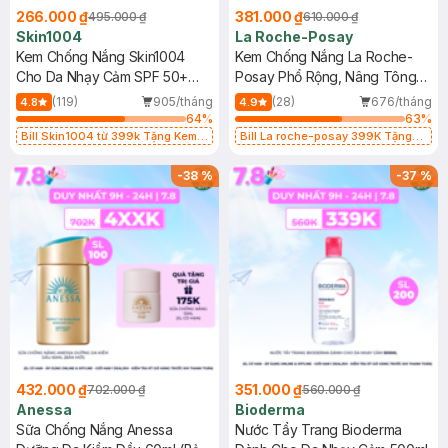
266.000 ₫
381.000 ₫
495.000 ₫
610.000 ₫
Skin1004
La Roche-Posay
Kem Chống Nắng Skin1004
Kem Chống Nắng La Roche-
Cho Da Nhạy Cảm SPF 50+
Posay Phổ Rộng, Nâng Tông
50ml
Kiềm Dầu 50ml
(119)
905/tháng
(28)
676/tháng
4.8
4.9
64
%
63
%
Bill Skin1004 từ 399k Tặng Kem
Bill La roche-posay 399K Tặng
Chống Nắng Cho Da Nhạy Cảm
Gel rửa mặt da dầu nhạy cảm 50ml
SPF 50+ 20ml (SL Có Hạn)
(SL có hạn)
-
38
%
-
37
%
432.000 ₫
351.000 ₫
702.000 ₫
560.000 ₫
Anessa
Bioderma
Sữa Chống Nắng Anessa
Nước Tẩy Trang Bioderma