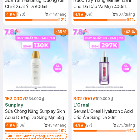
Sữa Tắm Hatomugi Dưỡng Ẩm
Nước Tẩy Trang Garnier Dành
Chiết Xuất Ý Dĩ 800ml
Cho Da Dầu Và Mụn 400ml
(Mới)
(123)
714/tháng
(69)
907/tháng
4.9
4.9
52
%
64
%
-
35
%
-
42
%
152.000 ₫
302.000 ₫
234.000 ₫
519.000 ₫
Sunplay
L'Oreal
Sữa Chống Nắng Sunplay Skin
Serum L'Oreal Hyaluronic Acid
Aqua Dưỡng Da Sáng Mịn 55g
Cấp Ẩm Sáng Da 30ml
(108)
454/tháng
(27)
275/tháng
4.9
4.9
48
%
44
%
Bill 199K Sunplay tặng Tinh Chất