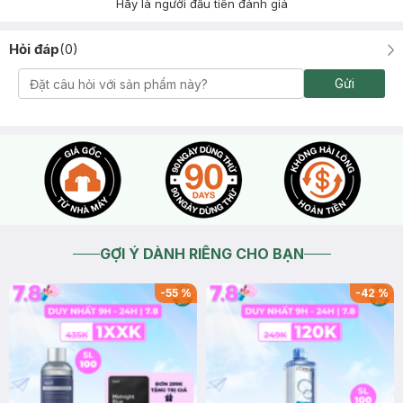
Hãy là người đầu tiên đánh giá
Hỏi đáp
(
0
)
Gửi
GỢI Ý DÀNH RIÊNG CHO BẠN
-
55
%
-
42
%