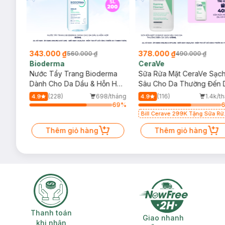
343.000 ₫
378.000 ₫
560.000 ₫
490.000 ₫
Bioderma
CeraVe
rma
Nước Tẩy Trang Bioderma
Sữa Rửa Mặt CeraVe Sạc
m
Dành Cho Da Dầu & Hỗn Hợp
Sâu Cho Da Thường Đến 
500ml
Dầu 473ml
/tháng
(228)
698/tháng
(116)
1.4k/t
4.9
4.9
59
%
69
%
Bill Cerave 299K Tặng Sữa Rử
Mặt Cerave 30ml (SL có hạn)
Thêm giỏ hàng
Thêm giỏ hàng
Thanh toán khi nhận hàng
Giao nhanh miễ
Thanh toán
Giao nhanh
khi nhận