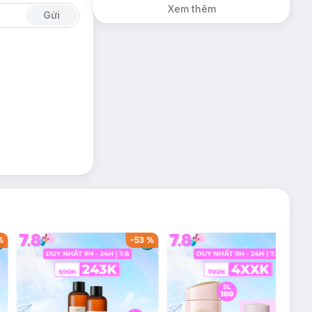
Xem thêm
Gửi
%
-
53
%
-
38
%