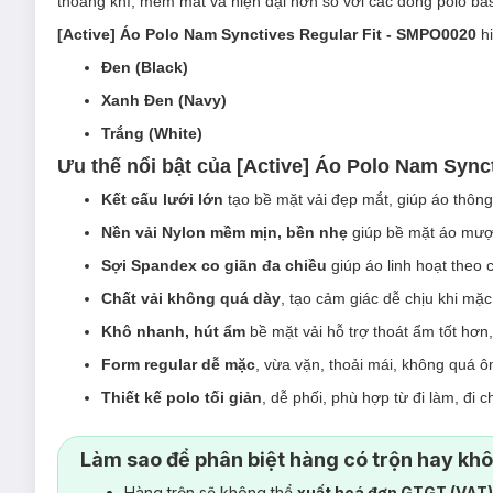
thoáng khí, mềm mát và hiện đại hơn so với các dòng polo ba
[Active] Áo Polo Nam Synctives Regular Fit - SMPO0020
hi
Đen (Black)
Xanh Đen (Navy)
Trắng (White)
Ưu thế nổi bật của [Active] Áo Polo Nam Sync
Kết cấu lưới lớn
tạo bề mặt vải đẹp mắt, giúp áo thôn
Nền vải Nylon mềm mịn, bền nhẹ
giúp bề mặt áo mượt
Sợi Spandex co giãn đa chiều
giúp áo linh hoạt theo
Chất vải không quá dày
, tạo cảm giác dễ chịu khi mặ
Khô nhanh, hút ẩm
bề mặt vải hỗ trợ thoát ẩm tốt hơn
Form regular dễ mặc
, vừa vặn, thoải mái, không quá 
Thiết kế polo tối giản
, dễ phối, phù hợp từ đi làm, đi 
Làm sao để phân biệt hàng có trộn hay kh
Hàng trộn sẽ không thể
xuất hoá đơn GTGT (VAT