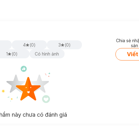
Chia sẻ nh
)
4
(
0
)
3
(
0
)
sản
Viết
1
(
0
)
Có hình ảnh
hẩm này chưa có đánh giá