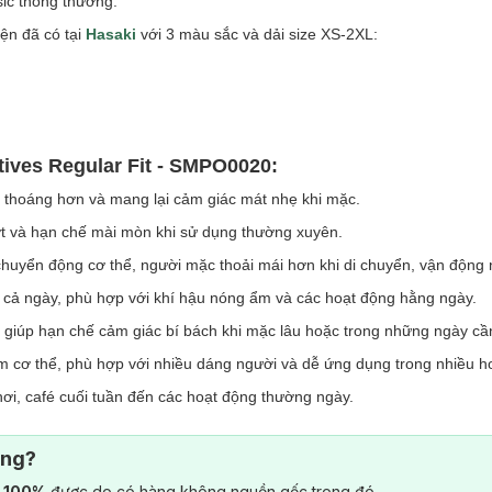
sic thông thường.
ện đã có tại
Hasaki
với 3 màu sắc và dải size XS-2XL:
tives Regular Fit - SMPO0020:
g thoáng hơn và mang lại cảm giác mát nhẹ khi mặc.
 và hạn chế mài mòn khi sử dụng thường xuyên.
 chuyển động cơ thể, người mặc thoải mái hơn khi di chuyển, vận động 
c cả ngày, phù hợp với khí hậu nóng ẩm và các hoạt động hằng ngày.
, giúp hạn chế cảm giác bí bách khi mặc lâu hoặc trong những ngày cầ
ôm cơ thể, phù hợp với nhiều dáng người và dễ ứng dụng trong nhiều h
chơi, café cuối tuần đến các hoạt động thường ngày.
ông?
) 100%
được do có hàng không nguồn gốc trong đó.