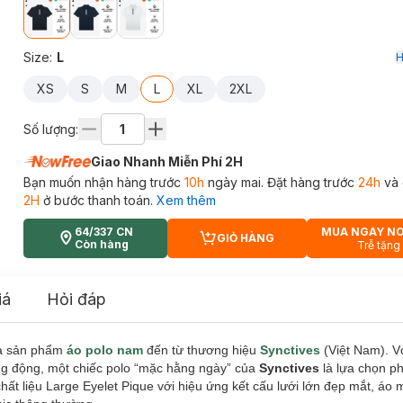
Size
:
L
H
XS
S
M
L
XL
2XL
Số lượng:
Giao Nhanh Miễn Phí 2H
Bạn muốn nhận hàng trước
10h
ngày mai. Đặt hàng trước
24h
và 
2H
ở bước thanh toán.
Xem thêm
64/337 CN
MUA NGAY N
GIỎ HÀNG
CART PLUS ICON
Còn hàng
Trễ tặng
iá
Hỏi đáp
à sản phẩm
áo polo nam
đến từ thương hiệu
Synctives
(Việt Nam). V
ng động, một chiếc polo “mặc hằng ngày” của
Synctives
là lựa chọn 
ất liệu Large Eyelet Pique với hiệu ứng kết cấu lưới lớn đẹp mắt, áo 