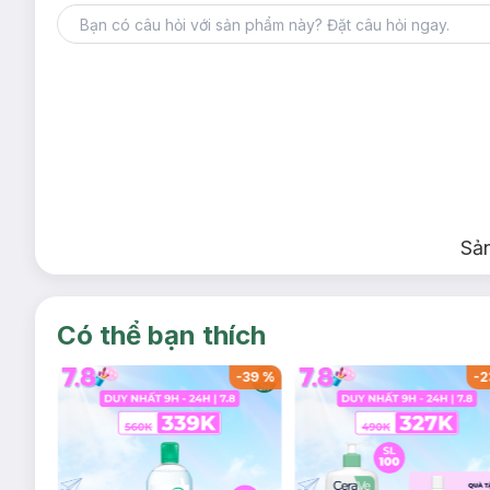
Sả
Có thể bạn thích
-
37
%
-
39
%
-
2