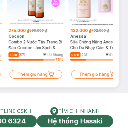
275.000 ₫
432.000 ₫
590.000 ₫
702.000 ₫
Cocoon
Anessa
m
Combo 2 Nước Tẩy Trang Bí
Sữa Chống Nắng Anessa
Đao Cocoon Làm Sạch &
Cho Da Nhạy Cảm & Trẻ Em
Giảm Dầu 500ml
60ml (Mới)
g
(57)
1.4k/tháng
(23)
410/tháng
5.0
5.0
%
75
%
34
%
Thêm giỏ hàng
Thêm giỏ hàng
TLINE CSKH
TÌM CHI NHÁNH
HOTLINE CSKH
Tìm chi nhánh
00 6324
Hệ thống Hasaki
tín toàn cầu