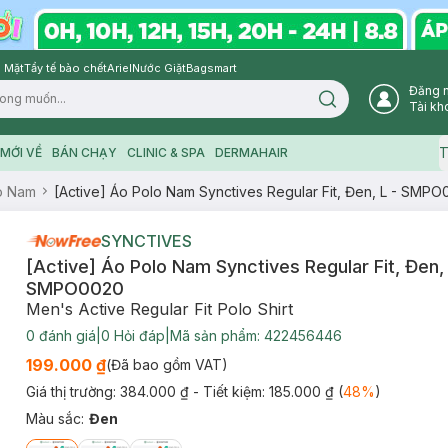
 Mặt
Tẩy tế bào chết
Ariel
Nước Giặt
Bagsmart
Đăng 
Search icon
Tài kh
T
MỚI VỀ
BÁN CHẠY
CLINIC & SPA
DERMAHAIR
o Nam
[Active] Áo Polo Nam Synctives Regular Fit, Đen, L - SMP
SYNCTIVES
[Active] Áo Polo Nam Synctives Regular Fit, Đen, 
SMPO0020
Men's Active Regular Fit Polo Shirt
0
đánh giá
|
0
Hỏi đáp
|
Mã sản phẩm:
422456446
199.000 ₫
(Đã bao gồm VAT)
Giá thị trường:
384.000 ₫
- Tiết kiệm:
185.000 ₫
(
48
%
)
Màu sắc
:
Đen