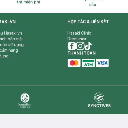
trả miễn phí
cầu
SAKI.VN
HỢP TÁC & LIÊN KẾT
iệu Hasaki.vn
Hasaki Clinic
sách bảo mật
Dermahair
hoản sử dụng
 cẩm nang
facebook
THANH TOÁN
instagram
tiktok
dụng
master card
ATM card
visa card
Synctives
Dermahair