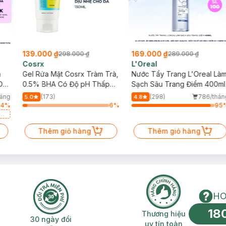
139.000 ₫
169.000 ₫
298.000 ₫
289.000 ₫
Cosrx
L'Oreal
h
Gel Rửa Mặt Cosrx Tràm Trà,
Nước Tẩy Trang L'Oreal Là
Da
0.5% BHA Có Độ pH Thấp
Sạch Sâu Trang Điểm 400ml
150ml
háng
(173)
(298)
786/thán
5.0
4.8
64
%
6
%
95
a
Thêm giỏ hàng
Thêm giỏ hàng
HO
18
n phí 2H
30 ngày đổi trả miễn phí
Thương hiệu uy 
Thương hiệu
30 ngày đổi
uy tín toàn