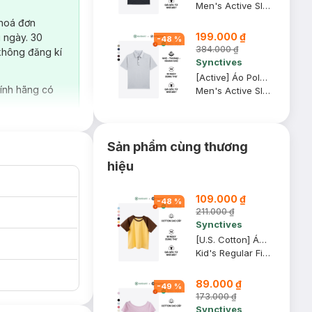
Men's Active Slim Fit Polo Shirt
 hoá đơn
199.000 ₫
 ngày. 30
-
48
%
384.000 ₫
không đăng kí
Synctives
[Active] Áo Polo Nam Synctives Slim Fit, Xám Army, S - SMPO0013
ính hãng có
Men's Active Slim Fit Polo Shirt
Sản phẩm cùng thương
hiệu
109.000 ₫
-
48
%
211.000 ₫
Synctives
[U.S. Cotton] Áo Thun Tay Raglan Trẻ Em Synctives Regular Fit, Vàng Nhạt / Nâu Gỗ, 6 - CCTS0006
Kid's Regular Fit Raglan T-Shirt
89.000 ₫
-
49
%
173.000 ₫
Synctives