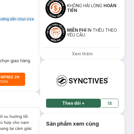
KHÔNG HÀI LÒNG
HOÀN
TIỀN
ướng dẫn chọn size
MIỄN PHÍ
IN THÊU THEO
YÊU CẦU
Xem thêm
chọn giao hàng
OWFREE 2H
 100k
Theo dõi
+
18
ới xu hướng tối
phù hợp cho nam
Sản phẩm xem cùng
mang lại cảm giác