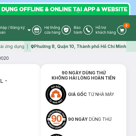
0
nhập
/
Đăng ký
Hệ thống
Bảo
Hỗ trợ
User Icon
Store Icon
Warranty Icon
Phone Icon
Cart I
oản
cửa hàng
hành
khách hàng
ải ứng dụng
Phường 8, Quận 10, Thành phố Hồ Chí Minh
Map icon
O0020
90 NGÀY DÙNG THỬ
KHÔNG HÀI LÒNG HOÀN TIỀN
L -
GIÁ GỐC
TỪ NHÀ MÁY
90 NGÀY
DÙNG THỬ