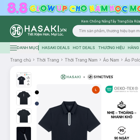
Kem Chống Nắng
Tẩy Trang
Sữa Rửa
Logo
DANH MỤC
HASAKI DEALS
HOT DEALS
THƯƠNG HIỆU
HÀNG 
Hamburger icon
Trang chủ
Thời Trang
Thời Trang Nam
Áo Nam
Áo Pol