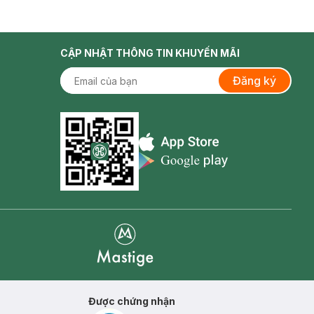
CẬP NHẬT THÔNG TIN KHUYẾN MÃI
Đăng ký
Appstore icon
Goolge Play icon
Mastige
Được chứng nhận