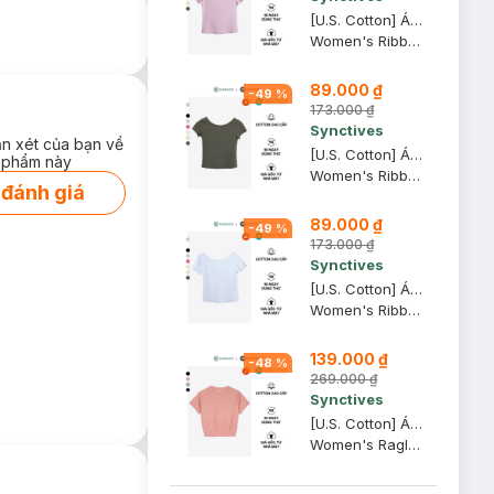
[U.S. Cotton] Áo Thun Nữ Cổ Thuyền Synctives Slim Fit, Hồng Phấn, L - CWTS0013
Women's Ribbed U-neck Low Back T-shirt
89.000 ₫
-
49
%
173.000 ₫
Synctives
ận xét của bạn về
[U.S. Cotton] Áo Thun Nữ Cổ Thuyền Synctives Slim Fit, Xanh Tro, S - CWTS0013
 phẩm này
Women's Ribbed U-neck Low Back T-shirt
 đánh giá
89.000 ₫
-
49
%
173.000 ₫
Synctives
[U.S. Cotton] Áo Thun Nữ Cổ Thuyền Synctives Slim Fit, Trắng, XL - CWTS0013
Women's Ribbed U-neck Low Back T-shirt
139.000 ₫
-
48
%
269.000 ₫
Synctives
[U.S. Cotton] Áo Croptop Nữ Synctives Tay Raglan, Hồng Đào, L - CWTS0012
Women's Raglan Cropped T-shirt