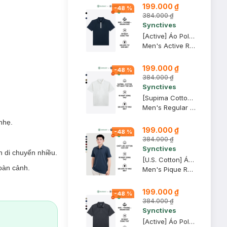
199.000 ₫
-
48
%
384.000 ₫
Synctives
[Active] Áo Polo Nam Synctives Regular Fit, Xanh Đen, L - SMPO0020
Men's Active Regular Fit Polo Shirt
199.000 ₫
-
48
%
384.000 ₫
Synctives
[Supima Cotton] Áo Polo Nam Synctives Regular Fit, Trắng, M - CMPO0012
Men's Regular Fit Polo Shirt
nhẹ.
199.000 ₫
-
48
%
384.000 ₫
Synctives
n di chuyển nhiều.
[U.S. Cotton] Áo Polo Nam Synctives Regular Fit, Xanh Ðen, XL - CMPO0008
oàn cảnh.
Men's Pique Regular Fit Classic Polo Shirt
199.000 ₫
-
48
%
384.000 ₫
Synctives
[Active] Áo Polo Nam Synctives Slim Fit, Đen, XL - SMPO0013