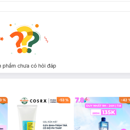
n phẩm chưa có hỏi đáp
3
%
-
53
%
-
42