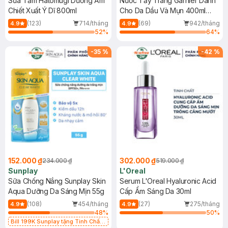
Sữa Tắm Hatomugi Dưỡng Ẩm
Nước Tẩy Trang Garnier Dành
Chiết Xuất Ý Dĩ 800ml
Cho Da Dầu Và Mụn 400ml
(Mới)
(123)
714/tháng
(69)
942/tháng
4.9
4.9
52
%
64
%
-
35
%
-
42
%
152.000 ₫
302.000 ₫
234.000 ₫
519.000 ₫
Sunplay
L'Oreal
Sữa Chống Nắng Sunplay Skin
Serum L'Oreal Hyaluronic Acid
Aqua Dưỡng Da Sáng Mịn 55g
Cấp Ẩm Sáng Da 30ml
(108)
454/tháng
(27)
275/tháng
4.9
4.9
48
%
50
%
Bill 199K Sunplay tặng Tinh Chất