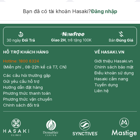
Chống Nắng 7g trị giá 30K (SL có
hạn)
Bạn đã có tài khoản Hasaki?
Đăng nhập
return
nowfree
price
HỖ TRỢ KHÁCH HÀNG
VỀ HASAKI.VN
Hotline:
1800 6324
Giới thiệu Hasaki.vn
(Miễn phí , 08-22h kể cả T7, CN)
Chính sách bảo mật
Điều khoản sử dụng
Các câu hỏi thường gặp
Hasaki cẩm nang
Gửi yêu cầu hỗ trợ
Tuyển dụng
Hướng dẫn đặt hàng
Liên hệ
Phương thức thanh toán
Phương thức vận chuyển
Chính sách đổi trả
Synctives
Clinic
Dermahair