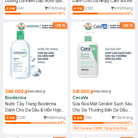
Dưỡng Da Kiềm Dầu 60ml (Bản
Dành Cho Da Nhạy Cảm 500ml
Mới)
(44)
516/tháng
(228)
839/tháng
4.9
4.9
30
%
49
%
-
38
%
-
30
%
348.000 ₫
341.000 ₫
560.000 ₫
490.000 ₫
Bioderma
CeraVe
Nước Tẩy Trang Bioderma
Sữa Rửa Mặt CeraVe Sạch Sâu
Dành Cho Da Dầu & Hỗn Hợp
Cho Da Thường Đến Da Dầu
500ml
473ml
(228)
688/tháng
(116)
1.5k/tháng
4.9
4.9
49
%
60
%
Bill Cerave 299K Tặng Sữa Rửa
Mặt Cerave 30ml (SL có hạn)