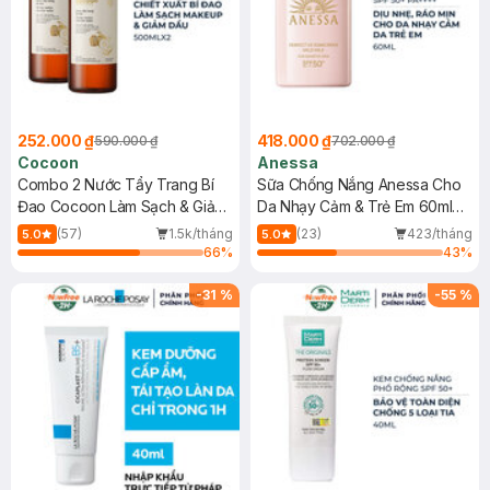
252.000 ₫
418.000 ₫
590.000 ₫
702.000 ₫
Cocoon
Anessa
Combo 2 Nước Tẩy Trang Bí
Sữa Chống Nắng Anessa Cho
Đao Cocoon Làm Sạch & Giảm
Da Nhạy Cảm & Trẻ Em 60ml
Dầu 500ml
(Mới)
(57)
1.5k/tháng
(23)
423/tháng
5.0
5.0
66
%
43
%
-
31
%
-
55
%