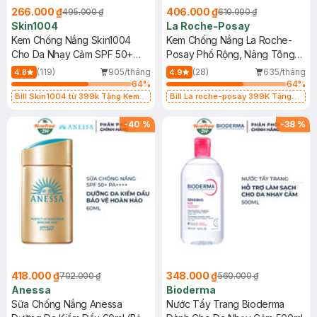
266.000 ₫
406.000 ₫
495.000 ₫
610.000 ₫
Skin1004
La Roche-Posay
Kem Chống Nắng Skin1004
Kem Chống Nắng La Roche-
Cho Da Nhạy Cảm SPF 50+
Posay Phổ Rộng, Nâng Tông
50ml
Kiềm Dầu 50ml
(119)
905/tháng
(28)
635/tháng
4.8
4.9
64
%
64
%
Bill Skin1004 từ 399k Tặng Kem
Bill La roche-posay 399K Tặng
Chống Nắng Cho Da Nhạy Cảm
Gel rửa mặt da dầu nhạy cảm 50ml
SPF 50+ 20ml (SL Có Hạn)
(SL có hạn)
-
40
%
-
38
%
418.000 ₫
348.000 ₫
702.000 ₫
560.000 ₫
Anessa
Bioderma
Sữa Chống Nắng Anessa
Nước Tẩy Trang Bioderma