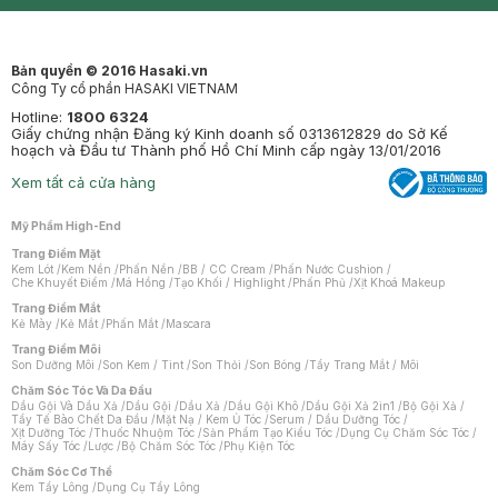
Mastige
Bản quyền © 2016 Hasaki.vn
Công Ty cổ phần HASAKI VIETNAM
Hotline:
1800 6324
Giấy chứng nhận Đăng ký Kinh doanh số 0313612829 do Sở Kế
hoạch và Đầu tư Thành phố Hồ Chí Minh cấp ngày 13/01/2016
Xem tất cả cửa hàng
Mỹ Phẩm High-End
Trang Điểm Mặt
Kem Lót
/
Kem Nền
/
Phấn Nền
/
BB / CC Cream
/
Phấn Nước Cushion
/
Che Khuyết Điểm
/
Má Hồng
/
Tạo Khối / Highlight
/
Phấn Phủ
/
Xịt Khoá Makeup
Trang Điểm Mắt
Kẻ Mày
/
Kẻ Mắt
/
Phấn Mắt
/
Mascara
Trang Điểm Môi
Son Dưỡng Môi
/
Son Kem / Tint
/
Son Thỏi
/
Son Bóng
/
Tẩy Trang Mắt / Môi
Chăm Sóc Tóc Và Da Đầu
Dầu Gội Và Dầu Xả
/
Dầu Gội
/
Dầu Xả
/
Dầu Gội Khô
/
Dầu Gội Xả 2in1
/
Bộ Gội Xả
/
Tẩy Tế Bào Chết Da Đầu
/
Mặt Nạ / Kem Ủ Tóc
/
Serum / Dầu Dưỡng Tóc
/
Xịt Dưỡng Tóc
/
Thuốc Nhuộm Tóc
/
Sản Phẩm Tạo Kiểu Tóc
/
Dụng Cụ Chăm Sóc Tóc
/
Máy Sấy Tóc
/
Lược
/
Bộ Chăm Sóc Tóc
/
Phụ Kiện Tóc
Chăm Sóc Cơ Thể
Kem Tẩy Lông
/
Dụng Cụ Tẩy Lông