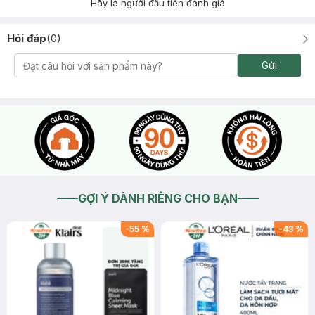
Hãy là người đầu tiên đánh giá
Hỏi đáp
(
0
)
Gửi
GỢI Ý DÀNH RIÊNG CHO BẠN
-
55
%
-
43
%