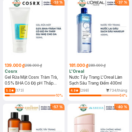
-
53
%
-
37
%
139.000 ₫
181.000 ₫
298.000 ₫
289.000 ₫
Cosrx
L'Oreal
Gel Rửa Mặt Cosrx Tràm Trà,
Nước Tẩy Trang L'Oreal Làm
0.5% BHA Có Độ pH Thấp
Sạch Sâu Trang Điểm 400ml
150ml
(173)
(298)
734/tháng
5.0
4.8
10
%
64
%
-
57
%
-
40
%