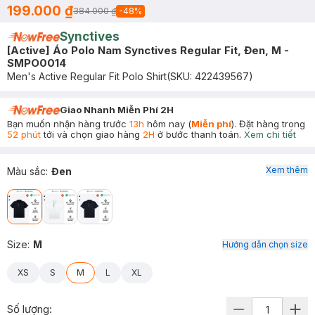
199.000 ₫
384.000 ₫
-
48
%
Synctives
[Active] Áo Polo Nam Synctives Regular Fit, Đen, M -
SMPO0014
Men's Active Regular Fit Polo Shirt
(SKU:
422439567
)
Giao Nhanh Miễn Phí 2H
Bạn muốn nhận hàng trước
13h
hôm nay (
Miễn phí
). Đặt hàng trong
52 phút
tới và chọn giao hàng
2H
ở bước thanh toán.
Xem chi tiết
Xem thêm
Màu sắc
:
Đen
Size
:
M
Hướng dẫn chọn size
XS
S
M
L
XL
Số lượng: