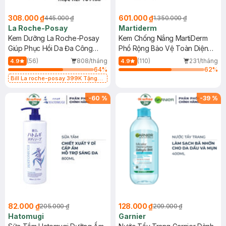
308.000 ₫
601.000 ₫
445.000 ₫
1.350.000 ₫
La Roche-Posay
Martiderm
Kem Dưỡng La Roche-Posay
Kem Chống Nắng MartiDerm
Giúp Phục Hồi Da Đa Công
Phổ Rộng Bảo Vệ Toàn Diện
Dụng 40ml
40ml
(56)
808/tháng
(110)
231/tháng
4.9
4.9
64
%
62
%
Bill La roche-posay 399K Tặng
Gel rửa mặt da dầu nhạy cảm 50ml
(SL có hạn)
-
60
%
-
39
%
82.000 ₫
128.000 ₫
205.000 ₫
209.000 ₫
Hatomugi
Garnier