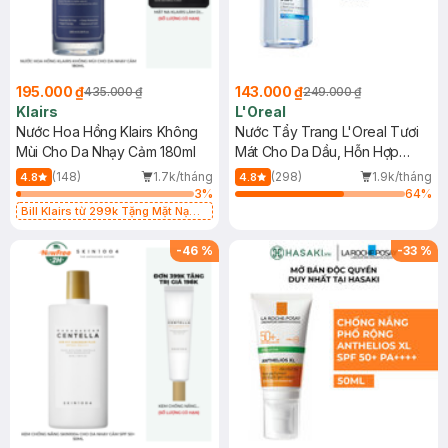
195.000 ₫
143.000 ₫
435.000 ₫
249.000 ₫
Klairs
L'Oreal
Nước Hoa Hồng Klairs Không
Nước Tẩy Trang L'Oreal Tươi
Mùi Cho Da Nhạy Cảm 180ml
Mát Cho Da Dầu, Hỗn Hợp
400ml
(148)
1.7k/tháng
(298)
1.9k/tháng
4.8
4.8
3
%
64
%
Bill Klairs từ 299k Tặng Mặt Nạ
Làm Dịu Da & Kiểm Soát Dầu Nhờn
25ml (SL Có Hạn)
-
46
%
-
33
%