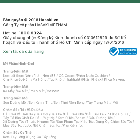
Mastige
Bản quyền © 2016 Hasaki.vn
Công Ty cổ phần HASAKI VIETNAM
Hotline:
1800 6324
Giấy chứng nhận Đăng ký Kinh doanh số 0313612829 do Sở Kế
hoạch và Đầu tư Thành phố Hồ Chí Minh cấp ngày 13/01/2016
Xem tất cả cửa hàng
Mỹ Phẩm High-End
Trang Điểm Mặt
Kem Lót
/
Kem Nền
/
Phấn Nền
/
BB / CC Cream
/
Phấn Nước Cushion
/
Che Khuyết Điểm
/
Má Hồng
/
Tạo Khối / Highlight
/
Phấn Phủ
/
Xịt Khoá Makeup
Trang Điểm Mắt
Kẻ Mày
/
Kẻ Mắt
/
Phấn Mắt
/
Mascara
Trang Điểm Môi
Son Dưỡng Môi
/
Son Kem / Tint
/
Son Thỏi
/
Son Bóng
/
Tẩy Trang Mắt / Môi
Chăm Sóc Tóc Và Da Đầu
Dầu Gội Và Dầu Xả
/
Dầu Gội
/
Dầu Xả
/
Dầu Gội Khô
/
Dầu Gội Xả 2in1
/
Bộ Gội Xả
/
Tẩy Tế Bào Chết Da Đầu
/
Mặt Nạ / Kem Ủ Tóc
/
Serum / Dầu Dưỡng Tóc
/
Xịt Dưỡng Tóc
/
Thuốc Nhuộm Tóc
/
Sản Phẩm Tạo Kiểu Tóc
/
Dụng Cụ Chăm Sóc Tóc
/
Máy Sấy Tóc
/
Lược
/
Bộ Chăm Sóc Tóc
/
Phụ Kiện Tóc
Chăm Sóc Cơ Thể
Kem Tẩy Lông
/
Dụng Cụ Tẩy Lông