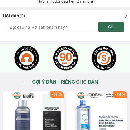
Hãy là người đầu tiên đánh giá
Hỏi đáp
(
0
)
Gửi
GỢI Ý DÀNH RIÊNG CHO BẠN
-
55
%
-
44
%