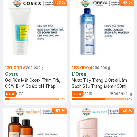
-
53
%
-
47
%
139.000 ₫
153.000 ₫
298.000 ₫
289.000 ₫
Cosrx
L'Oreal
Gel Rửa Mặt Cosrx Tràm Trà,
Nước Tẩy Trang L'Oreal Làm
0.5% BHA Có Độ pH Thấp
Sạch Sâu Trang Điểm 400ml
150ml
(173)
(298)
868/tháng
5.0
4.8
9
%
64
%
-
57
%
-
40
%