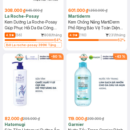
308.000 ₫
601.000 ₫
445.000 ₫
1.350.000 ₫
La Roche-Posay
Martiderm
Kem Dưỡng La Roche-Posay
Kem Chống Nắng MartiDerm
Giúp Phục Hồi Da Đa Công
Phổ Rộng Bảo Vệ Toàn Diện
Dụng 40ml
40ml
(56)
808/tháng
(110)
231/tháng
4.9
4.9
64
%
62
%
Bill La roche-posay 399K Tặng
Gel rửa mặt da dầu nhạy cảm 50ml
(SL có hạn)
-
60
%
-
43
%
82.000 ₫
119.000 ₫
205.000 ₫
209.000 ₫
Hatomugi
Garnier