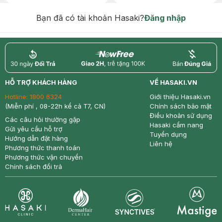
Chống Nắng 7g trị giá 30K (SL có
hạn)
Bạn đã có tài khoản Hasaki?
Đăng nhập
return
nowfree
price
HỖ TRỢ KHÁCH HÀNG
VỀ HASAKI.VN
Hotline:
1800 6324
Giới thiệu Hasaki.vn
(Miễn phí , 08-22h kể cả T7, CN)
Chính sách bảo mật
Điều khoản sử dụng
Các câu hỏi thường gặp
Hasaki cẩm nang
Gửi yêu cầu hỗ trợ
Tuyển dụng
Hướng dẫn đặt hàng
Liên hệ
Phương thức thanh toán
Phương thức vận chuyển
Chính sách đổi trả
Synctives
Clinic
Dermahair