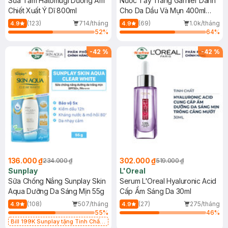
Sữa Tắm Hatomugi Dưỡng Ẩm
Nước Tẩy Trang Garnier Dành
Chiết Xuất Ý Dĩ 800ml
Cho Da Dầu Và Mụn 400ml
(Mới)
(123)
714/tháng
(69)
1.0k/tháng
4.9
4.9
52
%
64
%
-
42
%
-
42
%
136.000 ₫
302.000 ₫
234.000 ₫
519.000 ₫
Sunplay
L'Oreal
Sữa Chống Nắng Sunplay Skin
Serum L'Oreal Hyaluronic Acid
Aqua Dưỡng Da Sáng Mịn 55g
Cấp Ẩm Sáng Da 30ml
(108)
507/tháng
(27)
275/tháng
4.9
4.9
55
%
46
%
Bill 199K Sunplay tặng Tinh Chất