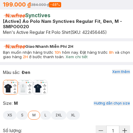
199.000 ₫
384.000 ₫
-
48
%
Synctives
[Active] Áo Polo Nam Synctives Regular Fit, Đen, M -
SMPO0020
Men's Active Regular Fit Polo Shirt
(SKU:
422456445
)
Giao Nhanh Miễn Phí 2H
Bạn muốn nhận hàng trước
10h
hôm nay. Đặt hàng trước
8h
và chọn
giao hàng
2H
ở bước thanh toán.
Xem chi tiết
Xem thêm
Màu sắc
:
Đen
Size
:
M
Hướng dẫn chọn size
XS
S
M
L
2XL
XL
Số lượng: