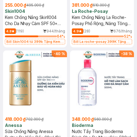
255.000 ₫
381.000 ₫
495.000 ₫
610.000 ₫
Skin1004
La Roche-Posay
Kem Chống Nắng Skin1004
Kem Chống Nắng La Roche-
Cho Da Nhạy Cảm SPF 50+
Posay Phổ Rộng, Nâng Tông
50ml
Kiềm Dầu 50ml
(119)
944/tháng
(28)
676/tháng
4.8
4.9
64
%
52
%
Bill Skin1004 từ 399k Tặng Kem
Bill La roche-posay 399K Tặng
Chống Nắng Cho Da Nhạy Cảm
Gel rửa mặt da dầu nhạy cảm 50ml
SPF 50+ 20ml (SL Có Hạn)
(SL có hạn)
-
40
%
-
38
%
418.000 ₫
348.000 ₫
702.000 ₫
560.000 ₫
Anessa
Bioderma
Sữa Chống Nắng Anessa
Nước Tẩy Trang Bioderma