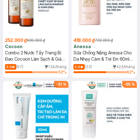
252.000 ₫
418.000 ₫
590.000 ₫
702.000 ₫
Cocoon
Anessa
Combo 2 Nước Tẩy Trang Bí
Sữa Chống Nắng Anessa Cho
Đao Cocoon Làm Sạch & Giảm
Da Nhạy Cảm & Trẻ Em 60ml
Dầu 500ml
(Mới)
(57)
1.5k/tháng
(23)
423/tháng
5.0
5.0
52
%
62
%
-
31
%
-
55
%