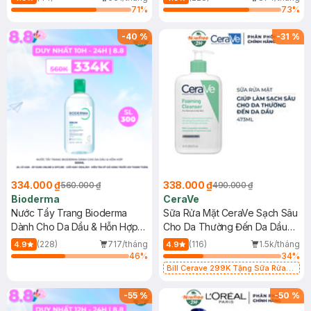
71
%
73
%
-
40
%
-
31
%
334.000 ₫
338.000 ₫
560.000 ₫
490.000 ₫
Bioderma
CeraVe
Nước Tẩy Trang Bioderma
Sữa Rửa Mặt CeraVe Sạch Sâu
Dành Cho Da Dầu & Hỗn Hợp
Cho Da Thường Đến Da Dầu
500ml
473ml
(228)
717/tháng
(116)
1.5k/tháng
4.9
4.9
46
%
34
%
Bill Cerave 299K Tặng Sữa Rửa
Mặt Cerave 30ml (SL có hạn)
-
55
%
-
50
%