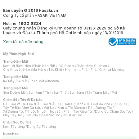
Bản quyền © 2016 Hasaki.vn
Công Ty cổ phần HASAKI VIETNAM
Hotline:
1800 6324
Giấy chứng nhận Đăng ký Kinh doanh số 0313612829 do Sở Kế
hoạch và Đầu tư Thành phố Hồ Chí Minh cấp ngày 13/01/2016
Xem tất cả cửa hàng
Mỹ Phẩm High-End
Trang Điểm Mặt
Kem Lót
/
Kem Nền
/
Phấn Nền
/
BB / CC Cream
/
Phấn Nước Cushion
/
Che Khuyết Điểm
/
Má Hồng
/
Tạo Khối / Highlight
/
Phấn Phủ
/
Xịt Khoá Makeup
Trang Điểm Mắt
Kẻ Mày
/
Kẻ Mắt
/
Phấn Mắt
/
Mascara
Trang Điểm Môi
Son Dưỡng Môi
/
Son Kem / Tint
/
Son Thỏi
/
Son Bóng
/
Tẩy Trang Mắt / Môi
Chăm Sóc Tóc Và Da Đầu
Dầu Gội Và Dầu Xả
/
Dầu Gội
/
Dầu Xả
/
Dầu Gội Khô
/
Dầu Gội Xả 2in1
/
Bộ Gội Xả
/
Tẩy Tế Bào Chết Da Đầu
/
Mặt Nạ / Kem Ủ Tóc
/
Serum / Dầu Dưỡng Tóc
/
Xịt Dưỡng Tóc
/
Thuốc Nhuộm Tóc
/
Sản Phẩm Tạo Kiểu Tóc
/
Dụng Cụ Chăm Sóc Tóc
/
Máy Sấy Tóc
/
Lược
/
Bộ Chăm Sóc Tóc
/
Phụ Kiện Tóc
Chăm Sóc Cơ Thể
Kem Tẩy Lông
/
Dụng Cụ Tẩy Lông
Nước Hoa
Nước Hoa Nữ
/
Nước Hoa Nam
/
Nước Hoa Cao Cấp
/
Xịt Thơm Toàn Thân
/