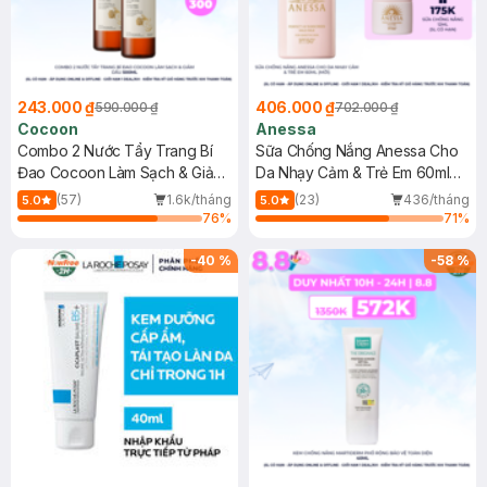
243.000 ₫
406.000 ₫
590.000 ₫
702.000 ₫
Cocoon
Anessa
Combo 2 Nước Tẩy Trang Bí
Sữa Chống Nắng Anessa Cho
Đao Cocoon Làm Sạch & Giảm
Da Nhạy Cảm & Trẻ Em 60ml
Dầu 500ml
(Mới)
(57)
1.6k/tháng
(23)
436/tháng
5.0
5.0
76
%
71
%
-
40
%
-
58
%