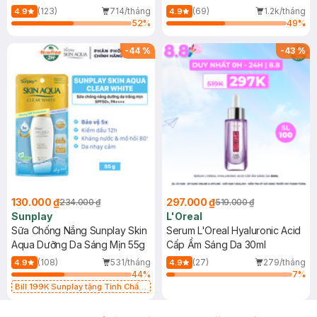
(Mới)
(123)
714/tháng
(69)
1.2k/tháng
4.9
4.9
52
%
49
%
-
44
%
-
43
%
130.000 ₫
297.000 ₫
234.000 ₫
519.000 ₫
Sunplay
L'Oreal
Sữa Chống Nắng Sunplay Skin
Serum L'Oreal Hyaluronic Acid
Aqua Dưỡng Da Sáng Mịn 55g
Cấp Ẩm Sáng Da 30ml
(108)
531/tháng
(27)
279/tháng
4.9
4.9
44
%
7
%
Bill 199K Sunplay tặng Tinh Chất
Chống Nắng 7g trị giá 30K (SL có
hạn)