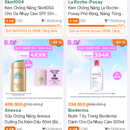
Skin1004
La Roche-Posay
Kem Chống Nắng Skin1004
Kem Chống Nắng La Roche-
Cho Da Nhạy Cảm SPF 50+
Posay Phổ Rộng, Nâng Tông
50ml
Kiềm Dầu 50ml
(119)
1.0k/tháng
(28)
736/tháng
4.8
4.9
3
%
74
%
Bill Skin1004 từ 399k Tặng Kem
Bill La roche-posay 399K Tặng
Chống Nắng Cho Da Nhạy Cảm
Gel rửa mặt da dầu nhạy cảm 50ml
SPF 50+ 20ml (SL Có Hạn)
(SL có hạn)
-
42
%
-
40
%
406.000 ₫
334.000 ₫
702.000 ₫
560.000 ₫
Anessa
Bioderma
Sữa Chống Nắng Anessa
Nước Tẩy Trang Bioderma
Dưỡng Da Kiềm Dầu 60ml (Bản
Dành Cho Da Nhạy Cảm 500ml
Mới)
(44)
531/tháng
(228)
874/tháng
4.9
4.9