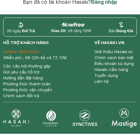
Bạn đã có tài khoản Hasaki?
Đăng nhập
return
nowfree
price
HỖ TRỢ KHÁCH HÀNG
VỀ HASAKI.VN
Hotline:
1800 6324
Giới thiệu Hasaki.vn
(Miễn phí , 08-22h kể cả T7, CN)
Chính sách bảo mật
Điều khoản sử dụng
Các câu hỏi thường gặp
Hasaki cẩm nang
Gửi yêu cầu hỗ trợ
Tuyển dụng
Hướng dẫn đặt hàng
Liên hệ
Phương thức thanh toán
Phương thức vận chuyển
Chính sách đổi trả
Synctives
Clinic
Dermahair
Mastige