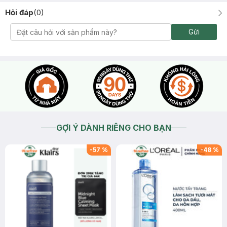
Hỏi đáp
(
0
)
Gửi
GỢI Ý DÀNH RIÊNG CHO BẠN
-
57
%
-
48
%