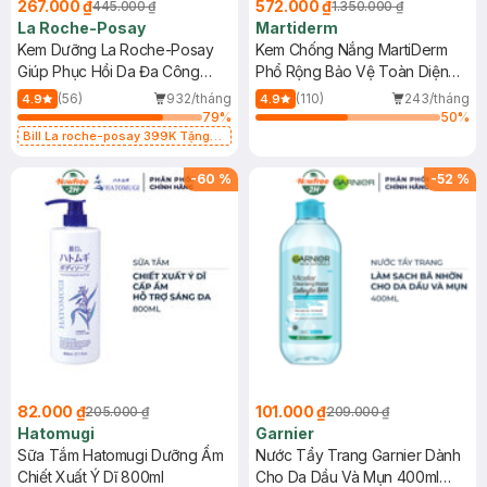
267.000 ₫
572.000 ₫
445.000 ₫
1.350.000 ₫
La Roche-Posay
Martiderm
Kem Dưỡng La Roche-Posay
Kem Chống Nắng MartiDerm
Giúp Phục Hồi Da Đa Công
Phổ Rộng Bảo Vệ Toàn Diện
Dụng 40ml
40ml
(56)
932/tháng
(110)
243/tháng
4.9
4.9
79
%
50
%
Bill La roche-posay 399K Tặng
Gel rửa mặt da dầu nhạy cảm 50ml
(SL có hạn)
-
60
%
-
52
%
82.000 ₫
101.000 ₫
205.000 ₫
209.000 ₫
Hatomugi
Garnier
Sữa Tắm Hatomugi Dưỡng Ẩm
Nước Tẩy Trang Garnier Dành
Chiết Xuất Ý Dĩ 800ml
Cho Da Dầu Và Mụn 400ml