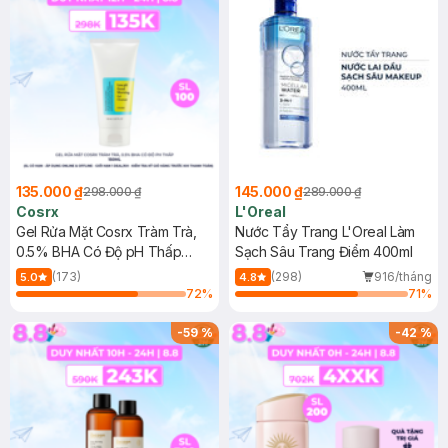
135.000 ₫
145.000 ₫
298.000 ₫
289.000 ₫
Cosrx
L'Oreal
Gel Rửa Mặt Cosrx Tràm Trà,
Nước Tẩy Trang L'Oreal Làm
0.5% BHA Có Độ pH Thấp
Sạch Sâu Trang Điểm 400ml
150ml
(173)
(298)
916/tháng
5.0
4.8
72
%
71
%
-
59
%
-
42
%