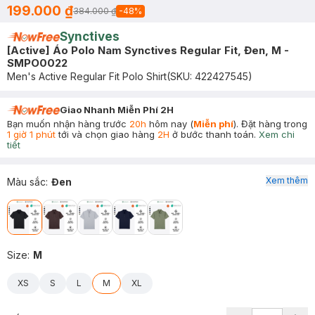
199.000 ₫
384.000 ₫
-
48
%
Synctives
[Active] Áo Polo Nam Synctives Regular Fit, Đen, M -
SMPO0022
Men's Active Regular Fit Polo Shirt
(SKU:
422427545
)
Giao Nhanh Miễn Phí 2H
Bạn muốn nhận hàng trước
20h
hôm nay (
Miễn phí
). Đặt hàng trong
1 giờ 1 phút
tới và chọn giao hàng
2H
ở bước thanh toán.
Xem chi
tiết
Xem thêm
Màu sắc
:
Đen
Size
:
M
XS
S
L
M
XL