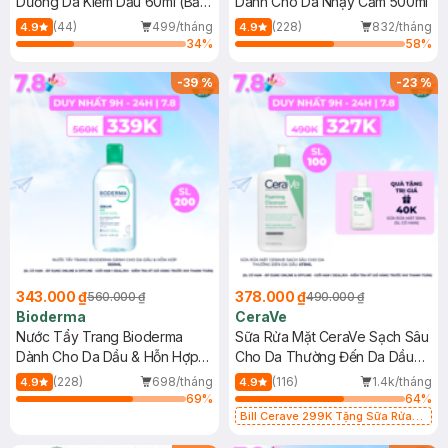
Dưỡng Da Kiềm Dầu 60ml (Bản
Dành Cho Da Nhạy Cảm 500ml
Mới)
(44)
499/tháng
(228)
832/tháng
4.9
4.9
34
%
58
%
-
39
%
-
23
%
343.000 ₫
378.000 ₫
560.000 ₫
490.000 ₫
Bioderma
CeraVe
Nước Tẩy Trang Bioderma
Sữa Rửa Mặt CeraVe Sạch Sâu
Dành Cho Da Dầu & Hỗn Hợp
Cho Da Thường Đến Da Dầu
500ml
473ml
(228)
698/tháng
(116)
1.4k/tháng
4.9
4.9
69
%
64
%
Bill Cerave 299K Tặng Sữa Rửa
Mặt Cerave 30ml (SL có hạn)