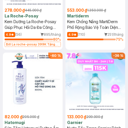
278.000 ₫
553.000 ₫
445.000 ₫
1.350.000 ₫
La Roche-Posay
Martiderm
Kem Dưỡng La Roche-Posay
Kem Chống Nắng MartiDerm
Giúp Phục Hồi Da Đa Công
Phổ Rộng Bảo Vệ Toàn Diện
Dụng 40ml
40ml
(56)
895/tháng
(110)
251/tháng
4.9
4.9
80
%
75
%
Bill La roche-posay 399K Tặng
Gel rửa mặt da dầu nhạy cảm 50ml
(SL có hạn)
-
60
%
-
36
%
82.000 ₫
133.000 ₫
205.000 ₫
209.000 ₫
Hatomugi
Garnier