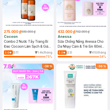
275.000 ₫
432.000 ₫
590.000 ₫
702.000 ₫
Cocoon
Anessa
Combo 2 Nước Tẩy Trang Bí
Sữa Chống Nắng Anessa Cho
Đao Cocoon Làm Sạch & Giảm
Da Nhạy Cảm & Trẻ Em 60ml
Dầu 500ml
(Mới)
(57)
1.4k/tháng
(23)
410/tháng
5.0
5.0
75
%
34
%
-
38
%
-
59
%