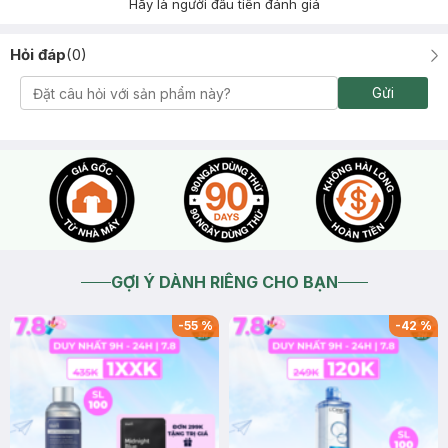
Hãy là người đầu tiên đánh giá
Hỏi đáp
(
0
)
Gửi
GỢI Ý DÀNH RIÊNG CHO BẠN
-
55
%
-
42
%