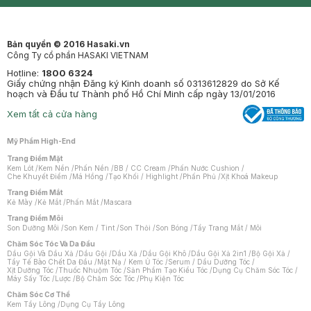
Mastige
Bản quyền © 2016 Hasaki.vn
Công Ty cổ phần HASAKI VIETNAM
Hotline:
1800 6324
Giấy chứng nhận Đăng ký Kinh doanh số 0313612829 do Sở Kế
hoạch và Đầu tư Thành phố Hồ Chí Minh cấp ngày 13/01/2016
Xem tất cả cửa hàng
Mỹ Phẩm High-End
Trang Điểm Mặt
Kem Lót
/
Kem Nền
/
Phấn Nền
/
BB / CC Cream
/
Phấn Nước Cushion
/
Che Khuyết Điểm
/
Má Hồng
/
Tạo Khối / Highlight
/
Phấn Phủ
/
Xịt Khoá Makeup
Trang Điểm Mắt
Kẻ Mày
/
Kẻ Mắt
/
Phấn Mắt
/
Mascara
Trang Điểm Môi
Son Dưỡng Môi
/
Son Kem / Tint
/
Son Thỏi
/
Son Bóng
/
Tẩy Trang Mắt / Môi
Chăm Sóc Tóc Và Da Đầu
Dầu Gội Và Dầu Xả
/
Dầu Gội
/
Dầu Xả
/
Dầu Gội Khô
/
Dầu Gội Xả 2in1
/
Bộ Gội Xả
/
Tẩy Tế Bào Chết Da Đầu
/
Mặt Nạ / Kem Ủ Tóc
/
Serum / Dầu Dưỡng Tóc
/
Xịt Dưỡng Tóc
/
Thuốc Nhuộm Tóc
/
Sản Phẩm Tạo Kiểu Tóc
/
Dụng Cụ Chăm Sóc Tóc
/
Máy Sấy Tóc
/
Lược
/
Bộ Chăm Sóc Tóc
/
Phụ Kiện Tóc
Chăm Sóc Cơ Thể
Kem Tẩy Lông
/
Dụng Cụ Tẩy Lông