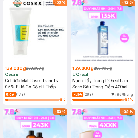
-
53
%
-
42
%
139.000 ₫
169.000 ₫
298.000 ₫
289.000 ₫
Cosrx
L'Oreal
Gel Rửa Mặt Cosrx Tràm Trà,
Nước Tẩy Trang L'Oreal Làm
0.5% BHA Có Độ pH Thấp
Sạch Sâu Trang Điểm 400ml
150ml
(173)
(298)
786/tháng
5.0
4.8
6
%
94
%
-
53
%
-
38
%