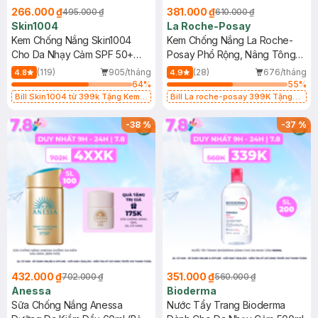
266.000 ₫
381.000 ₫
495.000 ₫
610.000 ₫
Skin1004
La Roche-Posay
Kem Chống Nắng Skin1004
Kem Chống Nắng La Roche-
Cho Da Nhạy Cảm SPF 50+
Posay Phổ Rộng, Nâng Tông
50ml
Kiềm Dầu 50ml
(119)
905/tháng
(28)
676/tháng
4.8
4.9
64
%
55
%
Bill Skin1004 từ 399k Tặng Kem
Bill La roche-posay 399K Tặng
Chống Nắng Cho Da Nhạy Cảm
Gel rửa mặt da dầu nhạy cảm 50ml
SPF 50+ 20ml (SL Có Hạn)
(SL có hạn)
-
38
%
-
37
%
432.000 ₫
351.000 ₫
702.000 ₫
560.000 ₫
Anessa
Bioderma
Sữa Chống Nắng Anessa
Nước Tẩy Trang Bioderma