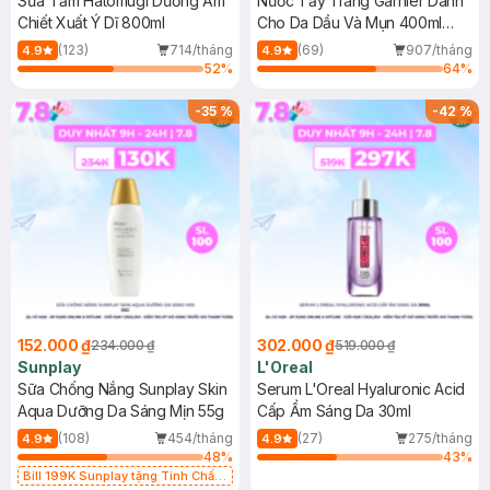
Sữa Tắm Hatomugi Dưỡng Ẩm
Nước Tẩy Trang Garnier Dành
Chiết Xuất Ý Dĩ 800ml
Cho Da Dầu Và Mụn 400ml
(Mới)
(123)
714/tháng
(69)
907/tháng
4.9
4.9
52
%
64
%
-
35
%
-
42
%
152.000 ₫
302.000 ₫
234.000 ₫
519.000 ₫
Sunplay
L'Oreal
Sữa Chống Nắng Sunplay Skin
Serum L'Oreal Hyaluronic Acid
Aqua Dưỡng Da Sáng Mịn 55g
Cấp Ẩm Sáng Da 30ml
(108)
454/tháng
(27)
275/tháng
4.9
4.9
48
%
43
%
Bill 199K Sunplay tặng Tinh Chất