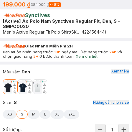
199.000 ₫
384.000 ₫
-
48
%
Synctives
[Active] Áo Polo Nam Synctives Regular Fit, Đen, S -
SMPO0020
Men's Active Regular Fit Polo Shirt
(SKU:
422456444
)
Giao Nhanh Miễn Phí 2H
Bạn muốn nhận hàng trước
10h
ngày mai. Đặt hàng trước
24h
và
chọn giao hàng
2H
ở bước thanh toán.
Xem chi tiết
Xem thêm
Màu sắc
:
Đen
Size
:
S
Hướng dẫn chọn size
XS
S
M
L
XL
2XL
Số lượng: