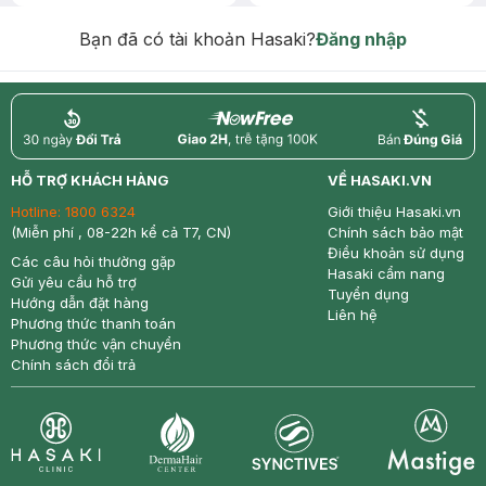
Chống Nắng 7g trị giá 30K (SL có
hạn)
Bạn đã có tài khoản Hasaki?
Đăng nhập
return
nowfree
price
HỖ TRỢ KHÁCH HÀNG
VỀ HASAKI.VN
Hotline:
1800 6324
Giới thiệu Hasaki.vn
(Miễn phí , 08-22h kể cả T7, CN)
Chính sách bảo mật
Điều khoản sử dụng
Các câu hỏi thường gặp
Hasaki cẩm nang
Gửi yêu cầu hỗ trợ
Tuyển dụng
Hướng dẫn đặt hàng
Liên hệ
Phương thức thanh toán
Phương thức vận chuyển
Chính sách đổi trả
Synctives
Clinic
Dermahair