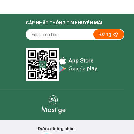
CẬP NHẬT THÔNG TIN KHUYẾN MÃI
Đăng ký
Appstore icon
Goolge Play icon
Mastige
Được chứng nhận