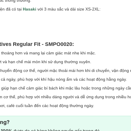
sic thông thường.
ện đã có tại
Hasaki
với 3 màu sắc và dải size XS-2XL:
tives Regular Fit - SMPO0020:
g thoáng hơn và mang lại cảm giác mát nhẹ khi mặc.
 và hạn chế mài mòn khi sử dụng thường xuyên.
 chuyển động cơ thể, người mặc thoải mái hơn khi di chuyển, vận động 
c cả ngày, phù hợp với khí hậu nóng ẩm và các hoạt động hằng ngày.
, giúp hạn chế cảm giác bí bách khi mặc lâu hoặc trong những ngày cầ
ôm cơ thể, phù hợp với nhiều dáng người và dễ ứng dụng trong nhiều h
chơi, café cuối tuần đến các hoạt động thường ngày.
ông?
) 100%
được do có hàng không nguồn gốc trong đó.