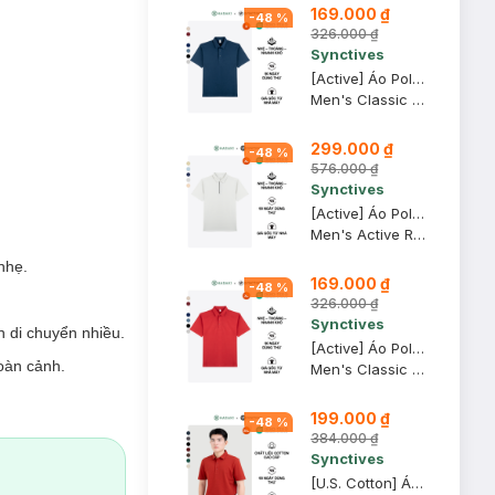
169.000 ₫
-
48
%
326.000 ₫
Synctives
[Active] Áo Polo Nam Synctives Classic Fit, Xanh Đen, S - CMPO0013
Men's Classic Fit Polo Shirt
299.000 ₫
-
48
%
576.000 ₫
Synctives
[Active] Áo Polo Nam Synctives Regular Fit, Xám Nhạt, XL - SMPO0009
Men's Active Regular Fit Polo Shirt
nhẹ.
169.000 ₫
-
48
%
326.000 ₫
Synctives
n di chuyển nhiều.
[Active] Áo Polo Nam Synctives Classic Fit, Đỏ Rượu, XL - CMPO0013
oàn cảnh.
Men's Classic Fit Polo Shirt
199.000 ₫
-
48
%
384.000 ₫
Synctives
[U.S. Cotton] Áo Polo Nam Synctives Regular Fit, Ðỏ, 2XL - CMPO0008