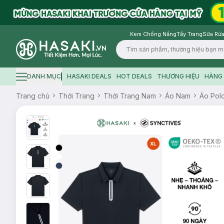
Kem Chống Nắng
Tẩy Trang
Sữa Rửa
Logo
DANH MỤC
HASAKI DEALS
HOT DEALS
THƯƠNG HIỆU
HÀNG 
Hamburger icon
Trang chủ
Thời Trang
Thời Trang Nam
Áo Nam
Áo Pol