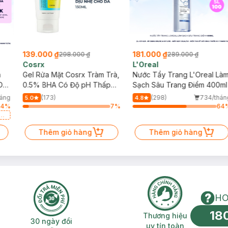
139.000 ₫
181.000 ₫
298.000 ₫
289.000 ₫
Cosrx
L'Oreal
h
Gel Rửa Mặt Cosrx Tràm Trà,
Nước Tẩy Trang L'Oreal Là
Da
0.5% BHA Có Độ pH Thấp
Sạch Sâu Trang Điểm 400ml
150ml
háng
(173)
(298)
734/thán
5.0
4.8
64
%
7
%
64
a
Thêm giỏ hàng
Thêm giỏ hàng
HO
18
n phí 2H
30 ngày đổi trả miễn phí
Thương hiệu uy 
Thương hiệu
30 ngày đổi
uy tín toàn