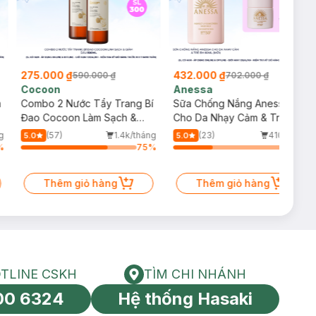
275.000 ₫
432.000 ₫
590.000 ₫
702.000 ₫
Cocoon
Anessa
m
Combo 2 Nước Tẩy Trang Bí
Sữa Chống Nắng Anessa
Đao Cocoon Làm Sạch &
Cho Da Nhạy Cảm & Trẻ Em
Giảm Dầu 500ml
60ml (Mới)
g
(57)
1.4k/tháng
(23)
410/tháng
5.0
5.0
%
75
%
34
%
Thêm giỏ hàng
Thêm giỏ hàng
TLINE CSKH
TÌM CHI NHÁNH
HOTLINE CSKH
Tìm chi nhánh
00 6324
Hệ thống Hasaki
tín toàn cầu