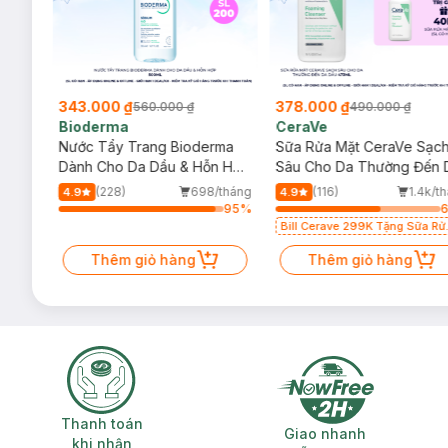
343.000 ₫
378.000 ₫
560.000 ₫
490.000 ₫
Bioderma
CeraVe
rma
Nước Tẩy Trang Bioderma
Sữa Rửa Mặt CeraVe Sạc
m
Dành Cho Da Dầu & Hỗn Hợp
Sâu Cho Da Thường Đến 
500ml
Dầu 473ml
/tháng
(228)
698/tháng
(116)
1.4k/t
4.9
4.9
93
%
95
%
Bill Cerave 299K Tặng Sữa Rử
Mặt Cerave 30ml (SL có hạn)
Thêm giỏ hàng
Thêm giỏ hàng
Thanh toán khi nhận hàng
Giao nhanh miễ
Thanh toán
Giao nhanh
khi nhận