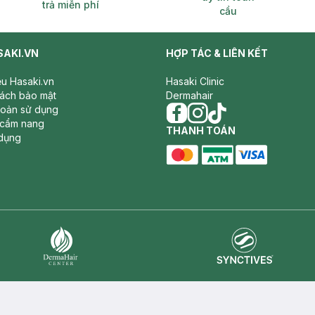
trả miễn phí
cầu
SAKI.VN
HỢP TÁC & LIÊN KẾT
iệu Hasaki.vn
Hasaki Clinic
sách bảo mật
Dermahair
hoản sử dụng
 cẩm nang
facebook
THANH TOÁN
instagram
tiktok
dụng
master card
ATM card
visa card
Synctives
Dermahair