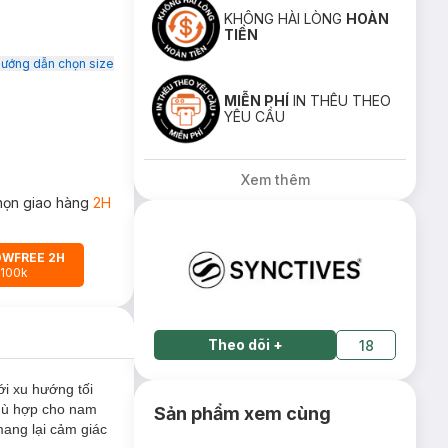
KHÔNG HÀI LÒNG
HOÀN
TIỀN
ướng dẫn chọn size
MIỄN PHÍ
IN THÊU THEO
YÊU CẦU
Xem thêm
họn giao hàng
2H
OWFREE 2H
 100k
Theo dõi
+
18
ới xu hướng tối
phù hợp cho nam
Sản phẩm xem cùng
mang lại cảm giác