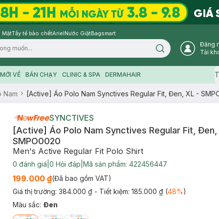
 Mặt
Tẩy tế bào chết
Ariel
Nước Giặt
Bagsmart
Đăng 
Search icon
Tài kh
T
MỚI VỀ
BÁN CHẠY
CLINIC & SPA
DERMAHAIR
o Nam
[Active] Áo Polo Nam Synctives Regular Fit, Đen, XL - SM
SYNCTIVES
[Active] Áo Polo Nam Synctives Regular Fit, Đen,
SMPO0020
Men's Active Regular Fit Polo Shirt
0
đánh giá
|
0
Hỏi đáp
|
Mã sản phẩm:
422456447
199.000 ₫
(Đã bao gồm VAT)
Giá thị trường:
384.000 ₫
- Tiết kiệm:
185.000 ₫
(
48
%
)
Màu sắc
:
Đen