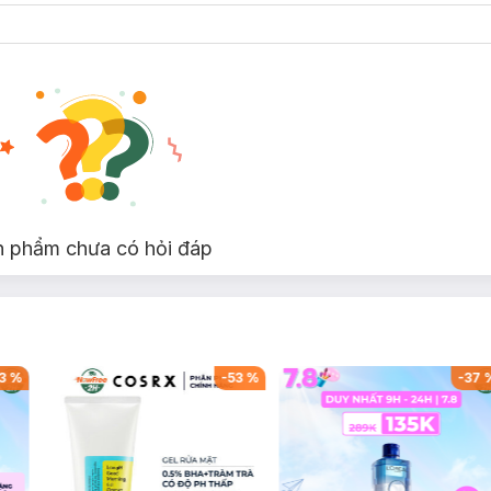
n phẩm chưa có hỏi đáp
3
%
-
53
%
-
37