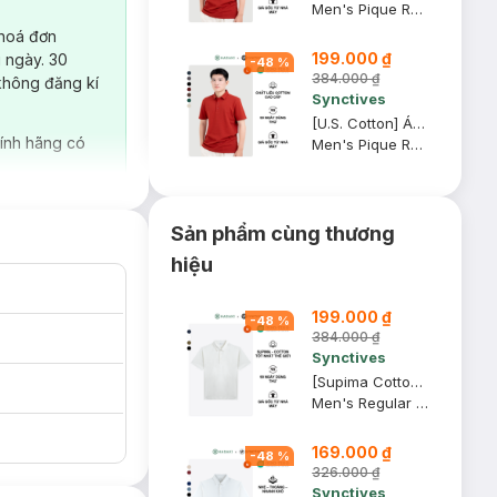
Men's Pique Regular Fit Classic Polo Shirt
 hoá đơn
199.000 ₫
 ngày. 30
-
48
%
384.000 ₫
không đăng kí
Synctives
[U.S. Cotton] Áo Polo Nam Synctives Regular Fit, Ðỏ, L - CMPO0008
ính hãng có
Men's Pique Regular Fit Classic Polo Shirt
Sản phẩm cùng thương
hiệu
199.000 ₫
-
48
%
384.000 ₫
Synctives
[Supima Cotton] Áo Polo Nam Synctives Regular Fit, Trắng, M - CMPO0012
Men's Regular Fit Polo Shirt
169.000 ₫
-
48
%
326.000 ₫
Synctives