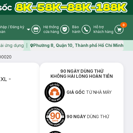
0
nhập
/
Đăng ký
Hệ thống
Bảo
Hỗ trợ
User Icon
Store Icon
Warranty Icon
Phone Icon
Cart I
oản
cửa hàng
hành
khách hàng
ải ứng dụng
Phường 8, Quận 10, Thành phố Hồ Chí Minh
Map icon
PO0020
90 NGÀY DÙNG THỬ
KHÔNG HÀI LÒNG HOÀN TIỀN
 XL -
GIÁ GỐC
TỪ NHÀ MÁY
90 NGÀY
DÙNG THỬ