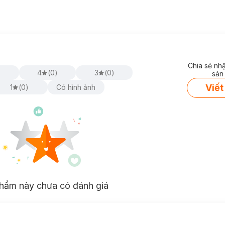
Chia sẻ nh
)
4
(
0
)
3
(
0
)
sản
Viết
1
(
0
)
Có hình ảnh
hẩm này chưa có đánh giá