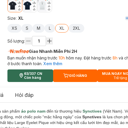
Size
:
XL
H
XS
S
M
L
XL
2XL
Số lượng:
Giao Nhanh Miễn Phí 2H
Bạn muốn nhận hàng trước
10h
hôm nay. Đặt hàng trước
8h
và c
ở bước thanh toán.
Xem thêm
63/337 CN
MUA NGAY N
GIỎ HÀNG
CART PLUS ICON
Còn hàng
Trễ tặng
iá
Hỏi đáp
à sản phẩm
áo polo nam
đến từ thương hiệu
Synctives
(Việt Nam). V
ng động, một chiếc polo “mặc hằng ngày” của
Synctives
là lựa chọn 
ất liệu Large Eyelet Pique với hiệu ứng kết cấu lưới lớn đẹp mắt, áo 