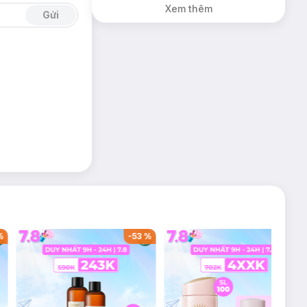
Xem thêm
Gửi
%
-
53
%
-
38
%