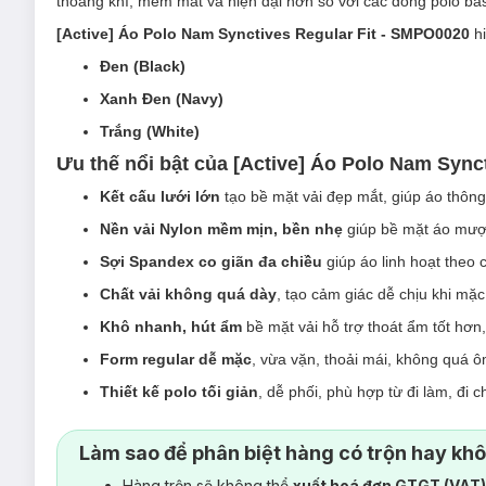
thoáng khí, mềm mát và hiện đại hơn so với các dòng polo ba
[Active] Áo Polo Nam Synctives Regular Fit - SMPO0020
hi
Đen (Black)
Xanh Đen (Navy)
Trắng (White)
Ưu thế nổi bật của [Active] Áo Polo Nam Sync
Kết cấu lưới lớn
tạo bề mặt vải đẹp mắt, giúp áo thôn
Nền vải Nylon mềm mịn, bền nhẹ
giúp bề mặt áo mượt
Sợi Spandex co giãn đa chiều
giúp áo linh hoạt theo
Chất vải không quá dày
, tạo cảm giác dễ chịu khi mặ
Khô nhanh, hút ẩm
bề mặt vải hỗ trợ thoát ẩm tốt hơn
Form regular dễ mặc
, vừa vặn, thoải mái, không quá 
Thiết kế polo tối giản
, dễ phối, phù hợp từ đi làm, đi 
Làm sao để phân biệt hàng có trộn hay kh
Hàng trộn sẽ không thể
xuất hoá đơn GTGT (VAT