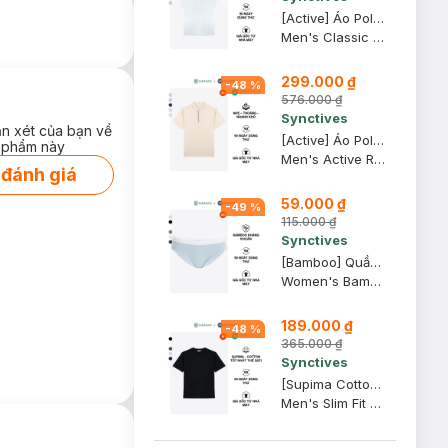
[Active] Áo Polo Nam Synctives Classic Fit, Trắng, M - CMPO0013
Men's Classic Fit Polo Shirt
299.000 ₫
-
48
%
576.000 ₫
Synctives
ận xét của bạn về
[Active] Áo Polo Nam Synctives Regular Fit, Be Xám, XL - SMPO0009
 phẩm này
Men's Active Regular Fit Polo Shirt
 đánh giá
59.000 ₫
-
49
%
115.000 ₫
Synctives
[Bamboo] Quần Lót Nữ Synctives Dáng Bikini, Xanh Nhạt, XS - CWPT0008
Women's Bamboo Bikini Panties
189.000 ₫
-
48
%
365.000 ₫
Synctives
[Supima Cotton] Áo Thun Nam Synctives Slim Fit, Đen, M - CMTS0029
Men's Slim Fit T-shirt