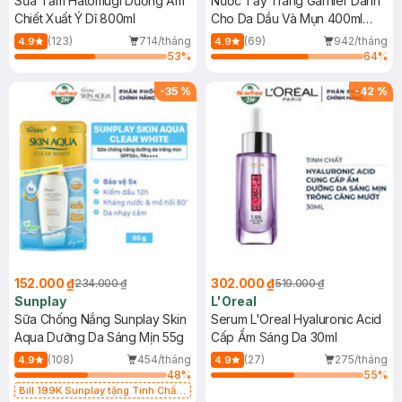
Sữa Tắm Hatomugi Dưỡng Ẩm
Nước Tẩy Trang Garnier Dành
Chiết Xuất Ý Dĩ 800ml
Cho Da Dầu Và Mụn 400ml
(Mới)
(123)
714/tháng
(69)
942/tháng
4.9
4.9
53
%
64
%
-
35
%
-
42
%
152.000 ₫
302.000 ₫
234.000 ₫
519.000 ₫
Sunplay
L'Oreal
Sữa Chống Nắng Sunplay Skin
Serum L'Oreal Hyaluronic Acid
Aqua Dưỡng Da Sáng Mịn 55g
Cấp Ẩm Sáng Da 30ml
(108)
454/tháng
(27)
275/tháng
4.9
4.9
48
%
55
%
Bill 199K Sunplay tặng Tinh Chất