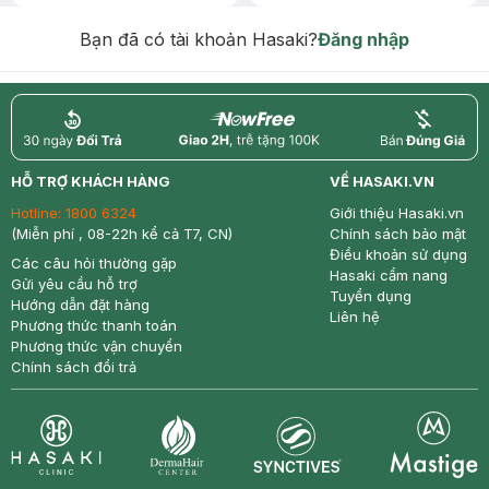
Chống Nắng 7g trị giá 30K (SL có
hạn)
Bạn đã có tài khoản Hasaki?
Đăng nhập
return
nowfree
price
HỖ TRỢ KHÁCH HÀNG
VỀ HASAKI.VN
Hotline:
1800 6324
Giới thiệu Hasaki.vn
(Miễn phí , 08-22h kể cả T7, CN)
Chính sách bảo mật
Điều khoản sử dụng
Các câu hỏi thường gặp
Hasaki cẩm nang
Gửi yêu cầu hỗ trợ
Tuyển dụng
Hướng dẫn đặt hàng
Liên hệ
Phương thức thanh toán
Phương thức vận chuyển
Chính sách đổi trả
Synctives
Clinic
Dermahair