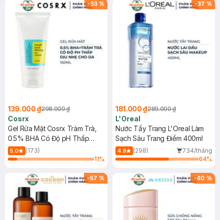
-
53
%
-
37
%
139.000 ₫
181.000 ₫
298.000 ₫
289.000 ₫
Cosrx
L'Oreal
Gel Rửa Mặt Cosrx Tràm Trà,
Nước Tẩy Trang L'Oreal Làm
0.5% BHA Có Độ pH Thấp
Sạch Sâu Trang Điểm 400ml
150ml
(173)
(298)
734/tháng
5.0
4.8
11
%
64
%
-
57
%
-
40
%