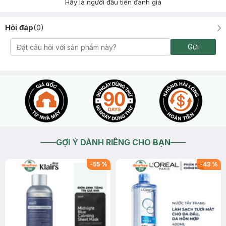
Hãy là người đầu tiên đánh giá
Hỏi đáp
(
0
)
Gửi
GỢI Ý DÀNH RIÊNG CHO BẠN
-
55
%
-
43
%