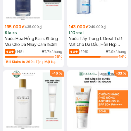
195.000 ₫
143.000 ₫
435.000 ₫
249.000 ₫
Klairs
L'Oreal
Nước Hoa Hồng Klairs Không
Nước Tẩy Trang L'Oreal Tươi
Mùi Cho Da Nhạy Cảm 180ml
Mát Cho Da Dầu, Hỗn Hợp
400ml
(148)
1.7k/tháng
(298)
1.9k/tháng
4.8
4.8
26
%
64
%
Bill Klairs từ 299k Tặng Mặt Nạ
Làm Dịu Da & Kiểm Soát Dầu Nhờn
25ml (SL Có Hạn)
-
46
%
-
33
%