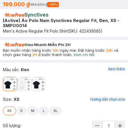
199.000 ₫
384.000 ₫
-
48
%
Synctives
[Active] Áo Polo Nam Synctives Regular Fit, Đen, XS -
SMPO0014
Men's Active Regular Fit Polo Shirt
(SKU:
422439565
)
Giao Nhanh Miễn Phí 2H
Bạn muốn nhận hàng trước
10h
ngày mai. Đặt hàng trước
24h
và
chọn giao hàng
2H
ở bước thanh toán.
Xem chi tiết
Xem thêm
Màu sắc
:
Đen
Size
:
XS
Hướng dẫn chọn size
XS
S
M
L
XL
Số lượng: