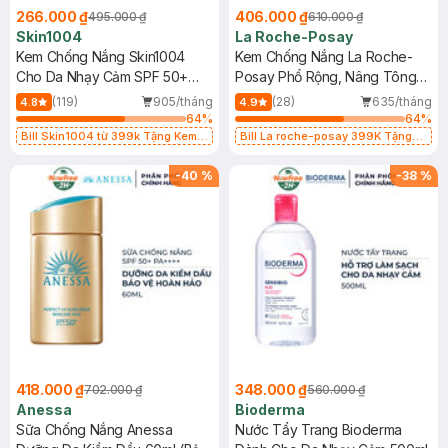
266.000 ₫
406.000 ₫
495.000 ₫
610.000 ₫
Skin1004
La Roche-Posay
Kem Chống Nắng Skin1004
Kem Chống Nắng La Roche-
Cho Da Nhạy Cảm SPF 50+
Posay Phổ Rộng, Nâng Tông
50ml
Kiềm Dầu 50ml
(119)
905/tháng
(28)
635/tháng
4.8
4.9
64
%
64
%
Bill Skin1004 từ 399k Tặng Kem
Bill La roche-posay 399K Tặng
Chống Nắng Cho Da Nhạy Cảm
Gel rửa mặt da dầu nhạy cảm 50ml
SPF 50+ 20ml (SL Có Hạn)
(SL có hạn)
-
40
%
-
38
%
418.000 ₫
348.000 ₫
702.000 ₫
560.000 ₫
Anessa
Bioderma
Sữa Chống Nắng Anessa
Nước Tẩy Trang Bioderma