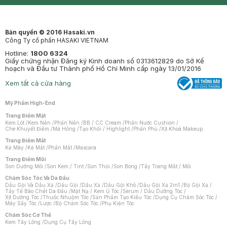
Mastige
Bản quyền © 2016 Hasaki.vn
Công Ty cổ phần HASAKI VIETNAM
Hotline:
1800 6324
Giấy chứng nhận Đăng ký Kinh doanh số 0313612829 do Sở Kế
hoạch và Đầu tư Thành phố Hồ Chí Minh cấp ngày 13/01/2016
Xem tất cả cửa hàng
Mỹ Phẩm High-End
Trang Điểm Mặt
Kem Lót
/
Kem Nền
/
Phấn Nền
/
BB / CC Cream
/
Phấn Nước Cushion
/
Che Khuyết Điểm
/
Má Hồng
/
Tạo Khối / Highlight
/
Phấn Phủ
/
Xịt Khoá Makeup
Trang Điểm Mắt
Kẻ Mày
/
Kẻ Mắt
/
Phấn Mắt
/
Mascara
Trang Điểm Môi
Son Dưỡng Môi
/
Son Kem / Tint
/
Son Thỏi
/
Son Bóng
/
Tẩy Trang Mắt / Môi
Chăm Sóc Tóc Và Da Đầu
Dầu Gội Và Dầu Xả
/
Dầu Gội
/
Dầu Xả
/
Dầu Gội Khô
/
Dầu Gội Xả 2in1
/
Bộ Gội Xả
/
Tẩy Tế Bào Chết Da Đầu
/
Mặt Nạ / Kem Ủ Tóc
/
Serum / Dầu Dưỡng Tóc
/
Xịt Dưỡng Tóc
/
Thuốc Nhuộm Tóc
/
Sản Phẩm Tạo Kiểu Tóc
/
Dụng Cụ Chăm Sóc Tóc
/
Máy Sấy Tóc
/
Lược
/
Bộ Chăm Sóc Tóc
/
Phụ Kiện Tóc
Chăm Sóc Cơ Thể
Kem Tẩy Lông
/
Dụng Cụ Tẩy Lông