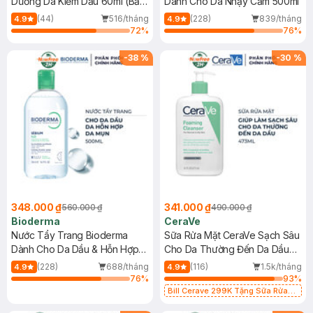
Dưỡng Da Kiềm Dầu 60ml (Bản
Dành Cho Da Nhạy Cảm 500ml
Mới)
(44)
516/tháng
(228)
839/tháng
4.9
4.9
72
%
76
%
-
38
%
-
30
%
348.000 ₫
341.000 ₫
560.000 ₫
490.000 ₫
Bioderma
CeraVe
Nước Tẩy Trang Bioderma
Sữa Rửa Mặt CeraVe Sạch Sâu
Dành Cho Da Dầu & Hỗn Hợp
Cho Da Thường Đến Da Dầu
500ml
473ml
(228)
688/tháng
(116)
1.5k/tháng
4.9
4.9
76
%
93
%
Bill Cerave 299K Tặng Sữa Rửa
Mặt Cerave 30ml (SL có hạn)