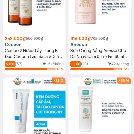
252.000 ₫
418.000 ₫
590.000 ₫
702.000 ₫
Cocoon
Anessa
Combo 2 Nước Tẩy Trang Bí
Sữa Chống Nắng Anessa Cho
Đao Cocoon Làm Sạch & Giảm
Da Nhạy Cảm & Trẻ Em 60ml
Dầu 500ml
(Mới)
(57)
1.5k/tháng
(23)
423/tháng
5.0
5.0
83
%
86
%
-
31
%
-
55
%