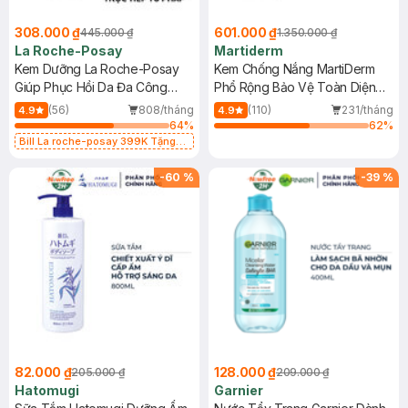
308.000 ₫
601.000 ₫
445.000 ₫
1.350.000 ₫
La Roche-Posay
Martiderm
Kem Dưỡng La Roche-Posay
Kem Chống Nắng MartiDerm
Giúp Phục Hồi Da Đa Công
Phổ Rộng Bảo Vệ Toàn Diện
Dụng 40ml
40ml
(56)
808/tháng
(110)
231/tháng
4.9
4.9
64
%
62
%
Bill La roche-posay 399K Tặng
Gel rửa mặt da dầu nhạy cảm 50ml
(SL có hạn)
-
60
%
-
39
%
82.000 ₫
128.000 ₫
205.000 ₫
209.000 ₫
Hatomugi
Garnier