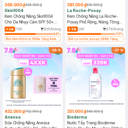
266.000 ₫
381.000 ₫
495.000 ₫
610.000 ₫
Skin1004
La Roche-Posay
Kem Chống Nắng Skin1004
Kem Chống Nắng La Roche-
Cho Da Nhạy Cảm SPF 50+
Posay Phổ Rộng, Nâng Tông
50ml
Kiềm Dầu 50ml
(119)
905/tháng
(28)
676/tháng
4.8
4.9
64
%
70
%
Bill Skin1004 từ 399k Tặng Kem
Bill La roche-posay 399K Tặng
Chống Nắng Cho Da Nhạy Cảm
Gel rửa mặt da dầu nhạy cảm 50ml
SPF 50+ 20ml (SL Có Hạn)
(SL có hạn)
-
38
%
-
37
%
432.000 ₫
351.000 ₫
702.000 ₫
560.000 ₫
Anessa
Bioderma
Sữa Chống Nắng Anessa
Nước Tẩy Trang Bioderma