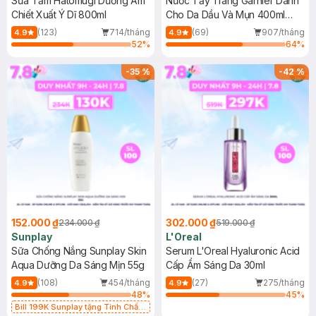
Sữa Tắm Hatomugi Dưỡng Ẩm
Nước Tẩy Trang Garnier Dành
Chiết Xuất Ý Dĩ 800ml
Cho Da Dầu Và Mụn 400ml
(Mới)
(123)
714/tháng
(69)
907/tháng
4.9
4.9
52
%
64
%
-
35
%
-
42
%
152.000 ₫
302.000 ₫
234.000 ₫
519.000 ₫
Sunplay
L'Oreal
Sữa Chống Nắng Sunplay Skin
Serum L'Oreal Hyaluronic Acid
Aqua Dưỡng Da Sáng Mịn 55g
Cấp Ẩm Sáng Da 30ml
(108)
454/tháng
(27)
275/tháng
4.9
4.9
48
%
45
%
Bill 199K Sunplay tặng Tinh Chất