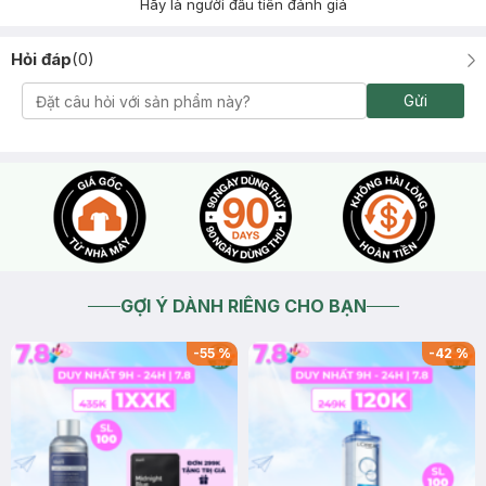
Hãy là người đầu tiên đánh giá
Hỏi đáp
(
0
)
Gửi
GỢI Ý DÀNH RIÊNG CHO BẠN
-
55
%
-
42
%