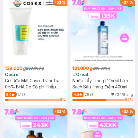
-
53
%
-
37
%
139.000 ₫
181.000 ₫
298.000 ₫
289.000 ₫
Cosrx
L'Oreal
Gel Rửa Mặt Cosrx Tràm Trà,
Nước Tẩy Trang L'Oreal Làm
0.5% BHA Có Độ pH Thấp
Sạch Sâu Trang Điểm 400ml
150ml
(173)
(298)
734/tháng
5.0
4.8
6
%
64
%
-
53
%
-
38
%