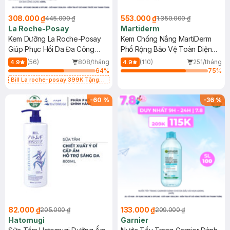
308.000 ₫
553.000 ₫
445.000 ₫
1.350.000 ₫
La Roche-Posay
Martiderm
Kem Dưỡng La Roche-Posay
Kem Chống Nắng MartiDerm
Giúp Phục Hồi Da Đa Công
Phổ Rộng Bảo Vệ Toàn Diện
Dụng 40ml
40ml
(56)
808/tháng
(110)
251/tháng
4.9
4.9
64
%
75
%
Bill La roche-posay 399K Tặng
Gel rửa mặt da dầu nhạy cảm 50ml
(SL có hạn)
-
60
%
-
36
%
82.000 ₫
133.000 ₫
205.000 ₫
209.000 ₫
Hatomugi
Garnier