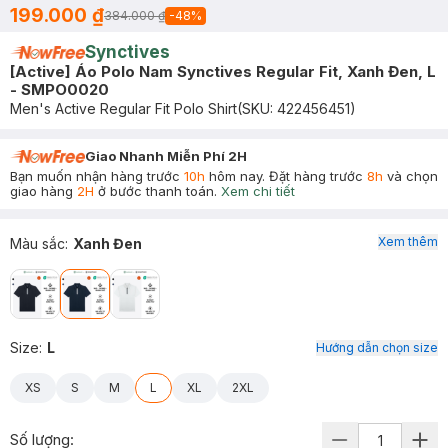
199.000 ₫
384.000 ₫
-
48
%
Synctives
[Active] Áo Polo Nam Synctives Regular Fit, Xanh Đen, L
- SMPO0020
Men's Active Regular Fit Polo Shirt
(SKU:
422456451
)
Giao Nhanh Miễn Phí 2H
Bạn muốn nhận hàng trước
10h
hôm nay. Đặt hàng trước
8h
và chọn
giao hàng
2H
ở bước thanh toán.
Xem chi tiết
Xem thêm
Màu sắc
:
Xanh Đen
Size
:
L
Hướng dẫn chọn size
XS
S
M
L
XL
2XL
Số lượng: