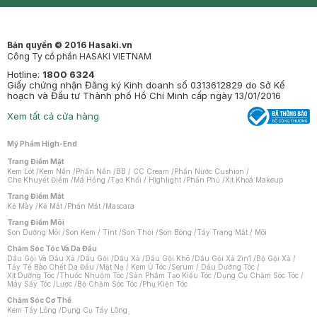
Mastige
Bản quyền © 2016 Hasaki.vn
Công Ty cổ phần HASAKI VIETNAM
Hotline:
1800 6324
Giấy chứng nhận Đăng ký Kinh doanh số 0313612829 do Sở Kế
hoạch và Đầu tư Thành phố Hồ Chí Minh cấp ngày 13/01/2016
Xem tất cả cửa hàng
Mỹ Phẩm High-End
Trang Điểm Mặt
Kem Lót
/
Kem Nền
/
Phấn Nền
/
BB / CC Cream
/
Phấn Nước Cushion
/
Che Khuyết Điểm
/
Má Hồng
/
Tạo Khối / Highlight
/
Phấn Phủ
/
Xịt Khoá Makeup
Trang Điểm Mắt
Kẻ Mày
/
Kẻ Mắt
/
Phấn Mắt
/
Mascara
Trang Điểm Môi
Son Dưỡng Môi
/
Son Kem / Tint
/
Son Thỏi
/
Son Bóng
/
Tẩy Trang Mắt / Môi
Chăm Sóc Tóc Và Da Đầu
Dầu Gội Và Dầu Xả
/
Dầu Gội
/
Dầu Xả
/
Dầu Gội Khô
/
Dầu Gội Xả 2in1
/
Bộ Gội Xả
/
Tẩy Tế Bào Chết Da Đầu
/
Mặt Nạ / Kem Ủ Tóc
/
Serum / Dầu Dưỡng Tóc
/
Xịt Dưỡng Tóc
/
Thuốc Nhuộm Tóc
/
Sản Phẩm Tạo Kiểu Tóc
/
Dụng Cụ Chăm Sóc Tóc
/
Máy Sấy Tóc
/
Lược
/
Bộ Chăm Sóc Tóc
/
Phụ Kiện Tóc
Chăm Sóc Cơ Thể
Kem Tẩy Lông
/
Dụng Cụ Tẩy Lông