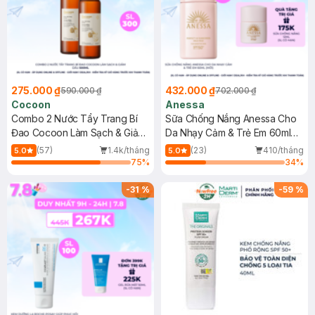
275.000 ₫
432.000 ₫
590.000 ₫
702.000 ₫
Cocoon
Anessa
Combo 2 Nước Tẩy Trang Bí
Sữa Chống Nắng Anessa Cho
Đao Cocoon Làm Sạch & Giảm
Da Nhạy Cảm & Trẻ Em 60ml
Dầu 500ml
(Mới)
(57)
1.4k/tháng
(23)
410/tháng
5.0
5.0
75
%
34
%
-
31
%
-
59
%