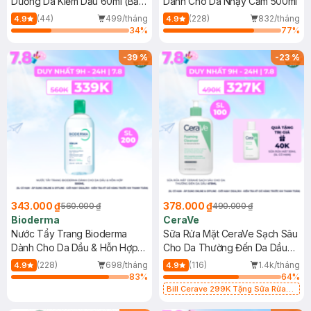
Dưỡng Da Kiềm Dầu 60ml (Bản
Dành Cho Da Nhạy Cảm 500ml
Mới)
(44)
499/tháng
(228)
832/tháng
4.9
4.9
34
%
77
%
-
39
%
-
23
%
343.000 ₫
378.000 ₫
560.000 ₫
490.000 ₫
Bioderma
CeraVe
Nước Tẩy Trang Bioderma
Sữa Rửa Mặt CeraVe Sạch Sâu
Dành Cho Da Dầu & Hỗn Hợp
Cho Da Thường Đến Da Dầu
500ml
473ml
(228)
698/tháng
(116)
1.4k/tháng
4.9
4.9
83
%
64
%
Bill Cerave 299K Tặng Sữa Rửa
Mặt Cerave 30ml (SL có hạn)