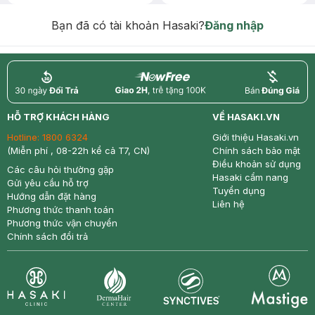
Chống Nắng 7g trị giá 30K (SL có
hạn)
Bạn đã có tài khoản Hasaki?
Đăng nhập
return
nowfree
price
HỖ TRỢ KHÁCH HÀNG
VỀ HASAKI.VN
Hotline:
1800 6324
Giới thiệu Hasaki.vn
(Miễn phí , 08-22h kể cả T7, CN)
Chính sách bảo mật
Điều khoản sử dụng
Các câu hỏi thường gặp
Hasaki cẩm nang
Gửi yêu cầu hỗ trợ
Tuyển dụng
Hướng dẫn đặt hàng
Liên hệ
Phương thức thanh toán
Phương thức vận chuyển
Chính sách đổi trả
Synctives
Clinic
Dermahair