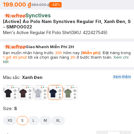
199.000 ₫
384.000 ₫
-
48
%
Synctives
[Active] Áo Polo Nam Synctives Regular Fit, Xanh Đen, S
- SMPO0022
Men's Active Regular Fit Polo Shirt
(SKU:
422427549
)
Giao Nhanh Miễn Phí 2H
Bạn muốn nhận hàng trước
20h
hôm nay (
Miễn phí
). Đặt hàng trong
1 giờ 49 phút
tới và chọn giao hàng
2H
ở bước thanh toán.
Xem chi
tiết
Xem thêm
Màu sắc
:
Xanh Đen
Size
:
S
XS
S
L
M
XL