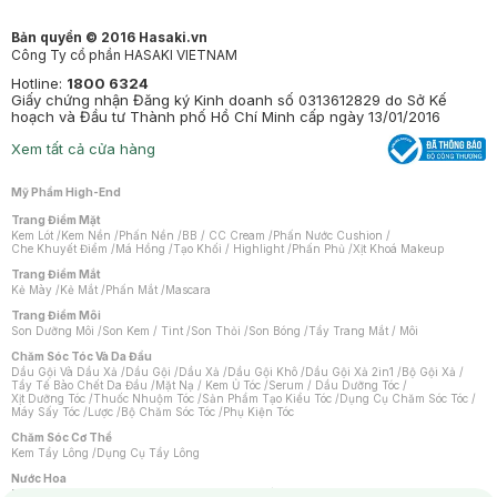
Bản quyền © 2016 Hasaki.vn
Công Ty cổ phần HASAKI VIETNAM
Hotline:
1800 6324
Giấy chứng nhận Đăng ký Kinh doanh số 0313612829 do Sở Kế
hoạch và Đầu tư Thành phố Hồ Chí Minh cấp ngày 13/01/2016
Xem tất cả cửa hàng
Mỹ Phẩm High-End
Trang Điểm Mặt
Kem Lót
/
Kem Nền
/
Phấn Nền
/
BB / CC Cream
/
Phấn Nước Cushion
/
Che Khuyết Điểm
/
Má Hồng
/
Tạo Khối / Highlight
/
Phấn Phủ
/
Xịt Khoá Makeup
Trang Điểm Mắt
Kẻ Mày
/
Kẻ Mắt
/
Phấn Mắt
/
Mascara
Trang Điểm Môi
Son Dưỡng Môi
/
Son Kem / Tint
/
Son Thỏi
/
Son Bóng
/
Tẩy Trang Mắt / Môi
Chăm Sóc Tóc Và Da Đầu
Dầu Gội Và Dầu Xả
/
Dầu Gội
/
Dầu Xả
/
Dầu Gội Khô
/
Dầu Gội Xả 2in1
/
Bộ Gội Xả
/
Tẩy Tế Bào Chết Da Đầu
/
Mặt Nạ / Kem Ủ Tóc
/
Serum / Dầu Dưỡng Tóc
/
Xịt Dưỡng Tóc
/
Thuốc Nhuộm Tóc
/
Sản Phẩm Tạo Kiểu Tóc
/
Dụng Cụ Chăm Sóc Tóc
/
Máy Sấy Tóc
/
Lược
/
Bộ Chăm Sóc Tóc
/
Phụ Kiện Tóc
Chăm Sóc Cơ Thể
Kem Tẩy Lông
/
Dụng Cụ Tẩy Lông
Nước Hoa
Nước Hoa Nữ
/
Nước Hoa Nam
/
Nước Hoa Cao Cấp
/
Xịt Thơm Toàn Thân
/