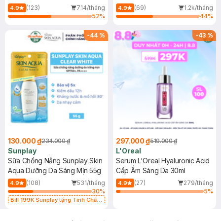
(Mới)
(123)
714/tháng
(69)
1.2k/tháng
4.9
4.9
52
%
44
%
-
44
%
-
43
%
130.000 ₫
297.000 ₫
234.000 ₫
519.000 ₫
Sunplay
L'Oreal
Sữa Chống Nắng Sunplay Skin
Serum L'Oreal Hyaluronic Acid
Aqua Dưỡng Da Sáng Mịn 55g
Cấp Ẩm Sáng Da 30ml
(108)
531/tháng
(27)
279/tháng
4.9
4.9
30
%
5
%
Bill 199K Sunplay tặng Tinh Chất
Chống Nắng 7g trị giá 30K (SL có
hạn)