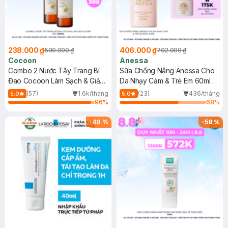
238.000 ₫
406.000 ₫
590.000 ₫
702.000 ₫
Cocoon
Anessa
Combo 2 Nước Tẩy Trang Bí
Sữa Chống Nắng Anessa Cho
Đao Cocoon Làm Sạch & Giảm
Da Nhạy Cảm & Trẻ Em 60ml
Dầu 500ml
(Mới)
(57)
1.6k/tháng
(23)
436/tháng
5.0
5.0
96
%
68
%
-
40
%
-
58
%