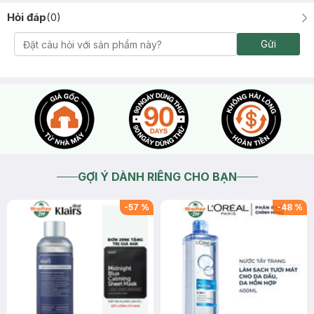
Hỏi đáp
(
0
)
Gửi
GỢI Ý DÀNH RIÊNG CHO BẠN
-
57
%
-
48
%