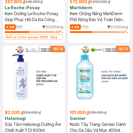
267.000 ₫
572.000 ₫
445.000 ₫
1.350.000 ₫
La Roche-Posay
Martiderm
Kem Dưỡng La Roche-Posay
Kem Chống Nắng MartiDerm
Giúp Phục Hồi Da Đa Công
Phổ Rộng Bảo Vệ Toàn Diện
Dụng 40ml
40ml
(56)
932/tháng
(110)
243/tháng
4.9
4.9
48
%
44
%
Bill La roche-posay 399K Tặng
Gel rửa mặt da dầu nhạy cảm 50ml
(SL có hạn)
-
60
%
-
52
%
82.000 ₫
101.000 ₫
205.000 ₫
209.000 ₫
Hatomugi
Garnier
Sữa Tắm Hatomugi Dưỡng Ẩm
Nước Tẩy Trang Garnier Dành
Chiết Xuất Ý Dĩ 800ml
Cho Da Dầu Và Mụn 400ml