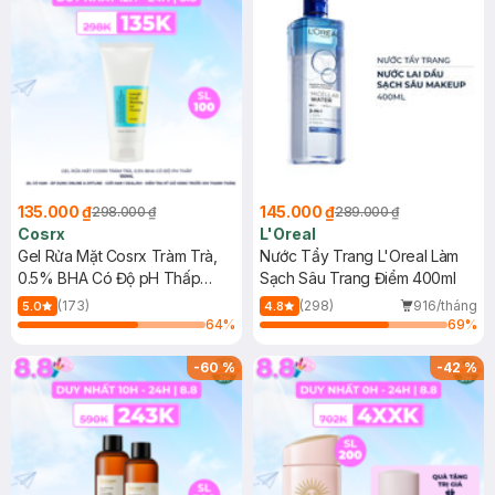
135.000 ₫
145.000 ₫
298.000 ₫
289.000 ₫
Cosrx
L'Oreal
Gel Rửa Mặt Cosrx Tràm Trà,
Nước Tẩy Trang L'Oreal Làm
0.5% BHA Có Độ pH Thấp
Sạch Sâu Trang Điểm 400ml
150ml
(173)
(298)
916/tháng
5.0
4.8
64
%
69
%
-
60
%
-
42
%