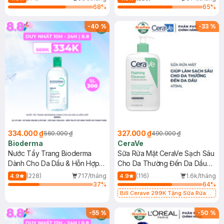
68
%
65
%
-
40
%
-
33
%
334.000 ₫
327.000 ₫
560.000 ₫
490.000 ₫
Bioderma
CeraVe
Nước Tẩy Trang Bioderma
Sữa Rửa Mặt CeraVe Sạch Sâu
Dành Cho Da Dầu & Hỗn Hợp
Cho Da Thường Đến Da Dầu
500ml
473ml
(228)
717/tháng
(116)
1.6k/tháng
4.9
4.9
37
%
64
%
Bill Cerave 299K Tặng Sữa Rửa
Mặt Cerave 30ml (SL có hạn)
-
55
%
-
50
%