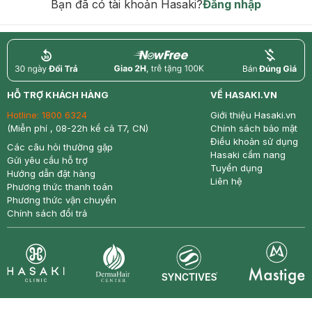
Bạn đã có tài khoản Hasaki?
Đăng nhập
return
nowfree
price
HỖ TRỢ KHÁCH HÀNG
VỀ HASAKI.VN
Hotline:
1800 6324
Giới thiệu Hasaki.vn
(Miễn phí , 08-22h kể cả T7, CN)
Chính sách bảo mật
Điều khoản sử dụng
Các câu hỏi thường gặp
Hasaki cẩm nang
Gửi yêu cầu hỗ trợ
Tuyển dụng
Hướng dẫn đặt hàng
Liên hệ
Phương thức thanh toán
Phương thức vận chuyển
Chính sách đổi trả
Synctives
Clinic
Dermahair
Mastige