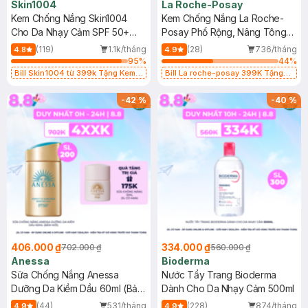
Skin1004
La Roche-Posay
Kem Chống Nắng Skin1004
Kem Chống Nắng La Roche-
Cho Da Nhạy Cảm SPF 50+
Posay Phổ Rộng, Nâng Tông
50ml
Kiềm Dầu 50ml
(119)
1.1k/tháng
(28)
736/tháng
4.8
4.9
95
%
44
%
Bill Skin1004 từ 399k Tặng Kem
Bill La roche-posay 399K Tặng
Chống Nắng Cho Da Nhạy Cảm
Gel rửa mặt da dầu nhạy cảm 50ml
SPF 50+ 20ml (SL Có Hạn)
(SL có hạn)
-
42
%
-
40
%
406.000 ₫
334.000 ₫
702.000 ₫
560.000 ₫
Anessa
Bioderma
Sữa Chống Nắng Anessa
Nước Tẩy Trang Bioderma
Dưỡng Da Kiềm Dầu 60ml (Bản
Dành Cho Da Nhạy Cảm 500ml
Mới)
(44)
531/tháng
(228)
874/tháng
4.9
4.9