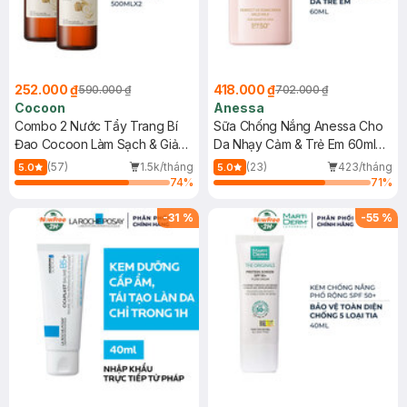
252.000 ₫
418.000 ₫
590.000 ₫
702.000 ₫
Cocoon
Anessa
Combo 2 Nước Tẩy Trang Bí
Sữa Chống Nắng Anessa Cho
Đao Cocoon Làm Sạch & Giảm
Da Nhạy Cảm & Trẻ Em 60ml
Dầu 500ml
(Mới)
(57)
1.5k/tháng
(23)
423/tháng
5.0
5.0
74
%
71
%
-
31
%
-
55
%