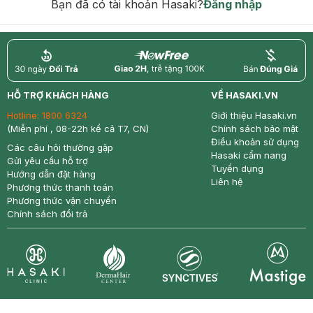
Bạn đã có tài khoản Hasaki?
Đăng nhập
return
nowfree
price
HỖ TRỢ KHÁCH HÀNG
VỀ HASAKI.VN
Hotline:
1800 6324
Giới thiệu Hasaki.vn
(Miễn phí , 08-22h kể cả T7, CN)
Chính sách bảo mật
Điều khoản sử dụng
Các câu hỏi thường gặp
Hasaki cẩm nang
Gửi yêu cầu hỗ trợ
Tuyển dụng
Hướng dẫn đặt hàng
Liên hệ
Phương thức thanh toán
Phương thức vận chuyển
Chính sách đổi trả
Synctives
Clinic
Dermahair
Mastige