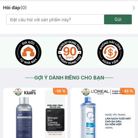
Hỏi đáp
(
0
)
Gửi
GỢI Ý DÀNH RIÊNG CHO BẠN
-
55
%
-
43
%