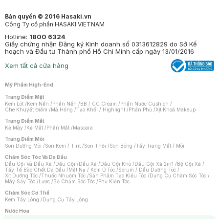
Bản quyền © 2016 Hasaki.vn
Công Ty cổ phần HASAKI VIETNAM
Hotline:
1800 6324
Giấy chứng nhận Đăng ký Kinh doanh số 0313612829 do Sở Kế
hoạch và Đầu tư Thành phố Hồ Chí Minh cấp ngày 13/01/2016
Xem tất cả cửa hàng
Mỹ Phẩm High-End
Trang Điểm Mặt
Kem Lót
/
Kem Nền
/
Phấn Nền
/
BB / CC Cream
/
Phấn Nước Cushion
/
Che Khuyết Điểm
/
Má Hồng
/
Tạo Khối / Highlight
/
Phấn Phủ
/
Xịt Khoá Makeup
Trang Điểm Mắt
Kẻ Mày
/
Kẻ Mắt
/
Phấn Mắt
/
Mascara
Trang Điểm Môi
Son Dưỡng Môi
/
Son Kem / Tint
/
Son Thỏi
/
Son Bóng
/
Tẩy Trang Mắt / Môi
Chăm Sóc Tóc Và Da Đầu
Dầu Gội Và Dầu Xả
/
Dầu Gội
/
Dầu Xả
/
Dầu Gội Khô
/
Dầu Gội Xả 2in1
/
Bộ Gội Xả
/
Tẩy Tế Bào Chết Da Đầu
/
Mặt Nạ / Kem Ủ Tóc
/
Serum / Dầu Dưỡng Tóc
/
Xịt Dưỡng Tóc
/
Thuốc Nhuộm Tóc
/
Sản Phẩm Tạo Kiểu Tóc
/
Dụng Cụ Chăm Sóc Tóc
/
Máy Sấy Tóc
/
Lược
/
Bộ Chăm Sóc Tóc
/
Phụ Kiện Tóc
Chăm Sóc Cơ Thể
Kem Tẩy Lông
/
Dụng Cụ Tẩy Lông
Nước Hoa
Nước Hoa Nữ
/
Nước Hoa Nam
/
Nước Hoa Cao Cấp
/
Xịt Thơm Toàn Thân
/