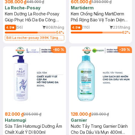
308.000 ₫
601.000 ₫
445.000 ₫
1.350.000 ₫
La Roche-Posay
Martiderm
Kem Dưỡng La Roche-Posay
Kem Chống Nắng MartiDerm
Giúp Phục Hồi Da Đa Công
Phổ Rộng Bảo Vệ Toàn Diện
Dụng 40ml
40ml
(56)
808/tháng
(110)
231/tháng
4.9
4.9
64
%
62
%
Bill La roche-posay 399K Tặng
Gel rửa mặt da dầu nhạy cảm 50ml
(SL có hạn)
-
60
%
-
39
%
82.000 ₫
128.000 ₫
205.000 ₫
209.000 ₫
Hatomugi
Garnier
Sữa Tắm Hatomugi Dưỡng Ẩm
Nước Tẩy Trang Garnier Dành
Chiết Xuất Ý Dĩ 800ml
Cho Da Dầu Và Mụn 400ml