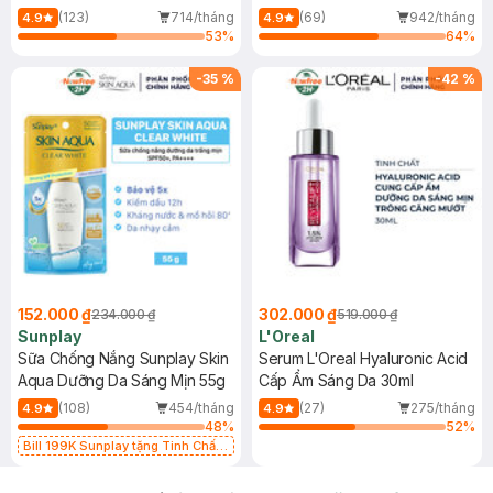
(Mới)
(123)
714/tháng
(69)
942/tháng
4.9
4.9
53
%
64
%
-
35
%
-
42
%
152.000 ₫
302.000 ₫
234.000 ₫
519.000 ₫
Sunplay
L'Oreal
Sữa Chống Nắng Sunplay Skin
Serum L'Oreal Hyaluronic Acid
Aqua Dưỡng Da Sáng Mịn 55g
Cấp Ẩm Sáng Da 30ml
(108)
454/tháng
(27)
275/tháng
4.9
4.9
48
%
52
%
Bill 199K Sunplay tặng Tinh Chất
Chống Nắng 7g trị giá 30K (SL có
hạn)