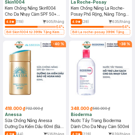
Skin1004
La Roche-Posay
Kem Chống Nắng Skin1004
Kem Chống Nắng La Roche-
Cho Da Nhạy Cảm SPF 50+
Posay Phổ Rộng, Nâng Tông
50ml
Kiềm Dầu 50ml
(119)
905/tháng
(28)
635/tháng
4.8
4.9
64
%
64
%
Bill Skin1004 từ 399k Tặng Kem
Bill La roche-posay 399K Tặng
Chống Nắng Cho Da Nhạy Cảm
Gel rửa mặt da dầu nhạy cảm 50ml
SPF 50+ 20ml (SL Có Hạn)
(SL có hạn)
-
40
%
-
38
%
418.000 ₫
348.000 ₫
702.000 ₫
560.000 ₫
Anessa
Bioderma
Sữa Chống Nắng Anessa
Nước Tẩy Trang Bioderma
Dưỡng Da Kiềm Dầu 60ml (Bản
Dành Cho Da Nhạy Cảm 500ml
Mới)
(44)
516/tháng
(228)
839/tháng
4.9
4.9