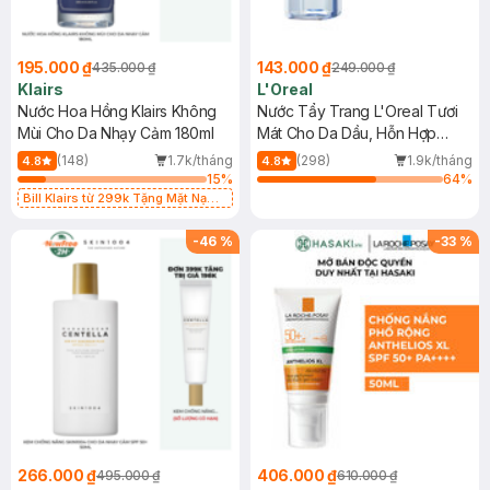
195.000 ₫
143.000 ₫
435.000 ₫
249.000 ₫
Klairs
L'Oreal
Nước Hoa Hồng Klairs Không
Nước Tẩy Trang L'Oreal Tươi
Mùi Cho Da Nhạy Cảm 180ml
Mát Cho Da Dầu, Hỗn Hợp
400ml
(148)
1.7k/tháng
(298)
1.9k/tháng
4.8
4.8
15
%
64
%
Bill Klairs từ 299k Tặng Mặt Nạ
Làm Dịu Da & Kiểm Soát Dầu Nhờn
25ml (SL Có Hạn)
-
46
%
-
33
%
266.000 ₫
406.000 ₫
495.000 ₫
610.000 ₫