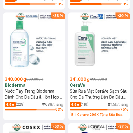
50
%
63
%
-
38
%
-
30
%
348.000 ₫
341.000 ₫
560.000 ₫
490.000 ₫
Bioderma
CeraVe
Nước Tẩy Trang Bioderma
Sữa Rửa Mặt CeraVe Sạch Sâu
Dành Cho Da Dầu & Hỗn Hợp
Cho Da Thường Đến Da Dầu
500ml
473ml
(228)
688/tháng
(116)
1.5k/tháng
4.9
4.9
63
%
75
%
Bill Cerave 299K Tặng Sữa Rửa
Mặt Cerave 30ml (SL có hạn)
-
53
%
-
37
%