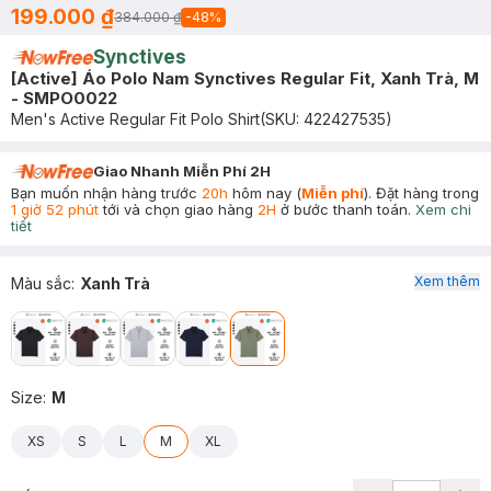
199.000 ₫
384.000 ₫
-
48
%
Synctives
[Active] Áo Polo Nam Synctives Regular Fit, Xanh Trà, M
- SMPO0022
Men's Active Regular Fit Polo Shirt
(SKU:
422427535
)
Giao Nhanh Miễn Phí 2H
Bạn muốn nhận hàng trước
20h
hôm nay (
Miễn phí
). Đặt hàng trong
1 giờ 52 phút
tới và chọn giao hàng
2H
ở bước thanh toán.
Xem chi
tiết
Xem thêm
Màu sắc
:
Xanh Trà
Size
:
M
XS
S
L
M
XL