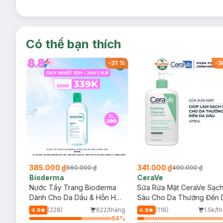
Có thể bạn thích
-
32
%
-
31
%
-
3
385.000 ₫
341.000 ₫
560.000 ₫
490.000 ₫
Bioderma
CeraVe
rma
Nước Tẩy Trang Bioderma
Sữa Rửa Mặt CeraVe Sạc
m
Dành Cho Da Dầu & Hỗn Hợp
Sâu Cho Da Thường Đến 
500ml
Dầu 473ml
/tháng
(228)
622/tháng
(116)
1.5k/t
4.9
4.9
64
%
64
%