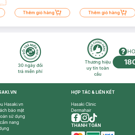
a
Thêm giỏ hàng
Thêm giỏ hàng
HO
18
n phí 2H
30 ngày đổi trả miễn phí
Thương hiệu uy 
Thương hiệu
30 ngày đổi
uy tín toàn
trả miễn phí
cầu
SAKI.VN
HỢP TÁC & LIÊN KẾT
iệu Hasaki.vn
Hasaki Clinic
sách bảo mật
Dermahair
hoản sử dụng
 cẩm nang
facebook
THANH TOÁN
instagram
tiktok
dụng