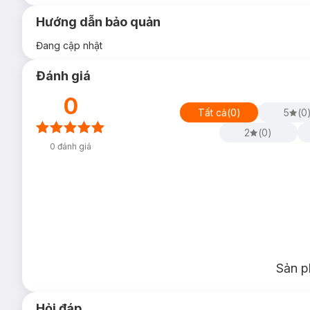
Hướng dẫn bảo quản
Đang cập nhật
Đánh giá
0
Tất cả
(
0
)
5
(
0
2
(
0
)
0
đánh giá
Sản p
Hỏi đáp