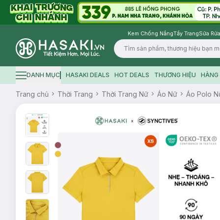
Kem Chống Nắng
Tẩy Trang
Sữa Rửa
Logo
DANH MỤC
HASAKI DEALS
HOT DEALS
THƯƠNG HIỆU
HÀNG 
Hamburger icon
Trang chủ
Thời Trang
Thời Trang Nữ
Áo Nữ
Áo Polo N