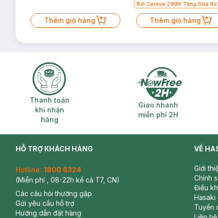
Bill Cerave 299K Tặng Sữa Rử
Mặt Cerave 30ml (SL có hạn)
Thêm giỏ hàng
Thêm giỏ hàng
Thanh toán khi nhận hàng
Giao nhanh miễ
Thanh toán
Giao nhanh
khi nhận
miễn phí 2H
hàng
HỖ TRỢ KHÁCH HÀNG
VỀ HA
Giới th
Hotline:
1800 6324
Chính 
(Miễn phí , 08-22h kể cả T7, CN)
Điều k
Các câu hỏi thường gặp
Hasaki
Gửi yêu cầu hỗ trợ
Tuyển 
Hướng dẫn đặt hàng
Liên hệ