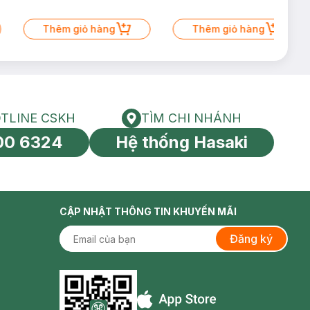
Thêm giỏ hàng
Thêm giỏ hàng
TLINE CSKH
TÌM CHI NHÁNH
HOTLINE CSKH
Tìm chi nhánh
00 6324
Hệ thống Hasaki
tín toàn cầu
CẬP NHẬT THÔNG TIN KHUYẾN MÃI
Đăng ký