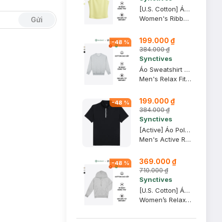
[U.S. Cotton] Áo Tank Top Nữ Synctives Slim Fit, Vàng Nhạt, L - CWTA0005
Women's Ribbed Waist Length Fitted Tank Top
Gửi
199.000 ₫
-
48
%
384.000 ₫
Synctives
Áo Sweatshirt Nam Synctives Relaxed Fit, Xám Melange Nhạt, S - CMSW0002
Men's Relax Fit Sweatshirt
199.000 ₫
-
48
%
384.000 ₫
Synctives
[Active] Áo Polo Nam Synctives Regular Fit, Đen, L - SMPO08
Men's Active Regular Fit Polo Shirt
369.000 ₫
-
48
%
710.000 ₫
Synctives
[U.S. Cotton] Áo Hoodie Nữ Synctives Relaxed Fit, Xám Melange Nhạt, XL - CWHO0011
Women’s Relaxed Fit Hoodie