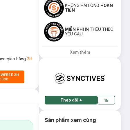
KHÔNG HÀI LÒNG
HOÀN
TIỀN
MIỄN PHÍ
IN THÊU THEO
YÊU CẦU
Xem thêm
họn giao hàng
2H
OWFREE 2H
 100k
Theo dõi
+
18
Sản phẩm xem cùng