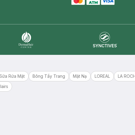
master card
ATM card
visa card
Synctives
Dermahair
Sữa Rửa Mặt
Bông Tẩy Trang
Mặt Nạ
LOREAL
LA ROC
lairs