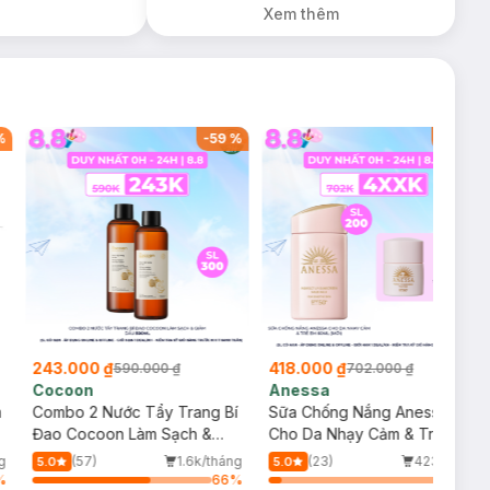
Xem thêm
%
-
59
%
-
40
%
243.000 ₫
418.000 ₫
590.000 ₫
702.000 ₫
Cocoon
Anessa
m
Combo 2 Nước Tẩy Trang Bí
Sữa Chống Nắng Anessa
Đao Cocoon Làm Sạch &
Cho Da Nhạy Cảm & Trẻ Em
Giảm Dầu 500ml
60ml (Mới)
g
(57)
1.6k/tháng
(23)
423/tháng
5.0
5.0
%
66
%
7
%