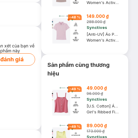
Women's Active Regular Fit Polo Shirt
149.000 ₫
-
48
%
288.000 ₫
Synctives
[Anti-UV] Áo Polo Active Nữ Synctives Regular Fit, Tím Nhạt, S - SWPO0006
Women's Active Regular Fit Polo Shirt
ận xét của bạn về
 phẩm này
 đánh giá
Sản phẩm cùng thương
hiệu
49.000 ₫
-
49
%
96.000 ₫
Synctives
[U.S. Cotton] Áo Hai Dây Trẻ Em Synctives Regular Fit, Hồng Mận, 4T - CGCA0004
Girl's Ribbed Fitted Cami Top
89.000 ₫
-
49
%
173.000 ₫
Synctives