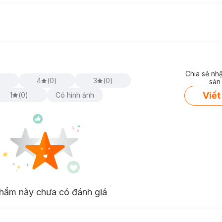
Chia sẻ nh
)
4
(
0
)
3
(
0
)
sản
Viết
1
(
0
)
Có hình ảnh
hẩm này chưa có đánh giá