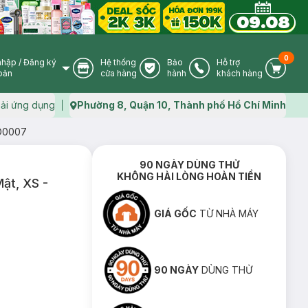
0
nhập
/
Đăng ký
Hệ thống
Bảo
Hỗ trợ
User Icon
Store Icon
Warranty Icon
Phone Icon
Cart I
oản
cửa hàng
hành
khách hàng
ải ứng dụng
Phường 8, Quận 10, Thành phố Hồ Chí Minh
Map icon
PO0007
90 NGÀY DÙNG THỬ
KHÔNG HÀI LÒNG HOÀN TIỀN
Mật, XS -
GIÁ GỐC
TỪ NHÀ MÁY
90 NGÀY
DÙNG THỬ