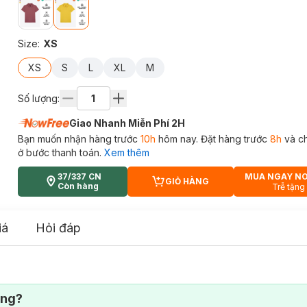
Size
:
XS
XS
S
L
XL
M
Số lượng:
Giao Nhanh Miễn Phí 2H
Bạn muốn nhận hàng trước
10h
hôm nay. Đặt hàng trước
8h
và c
ở bước thanh toán.
Xem thêm
37/337 CN
MUA NGAY N
GIỎ HÀNG
CART PLUS ICON
Còn hàng
Trễ tặng
iá
Hỏi đáp
ông?