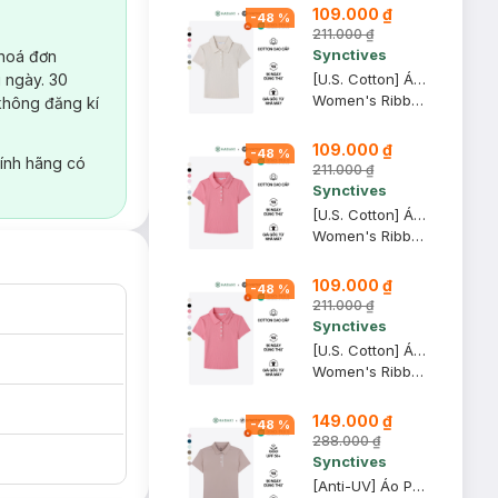
109.000 ₫
-
48
%
211.000 ₫
Synctives
 hoá đơn
 ngày. 30
[U.S. Cotton] Áo Polo Nữ Synctives Slim Fit Cropped, Be Sữa, XS - CWPO0007
Women's Ribbed Polo Shirt
không đăng kí
109.000 ₫
-
48
%
ính hãng có
211.000 ₫
Synctives
[U.S. Cotton] Áo Polo Nữ Synctives Slim Fit Cropped, Hồng Mận, XL - CWPO0007
Women's Ribbed Polo Shirt
109.000 ₫
-
48
%
211.000 ₫
Synctives
[U.S. Cotton] Áo Polo Nữ Synctives Slim Fit Cropped, Hồng Mận, S - CWPO0007
Women's Ribbed Polo Shirt
149.000 ₫
-
48
%
288.000 ₫
Synctives
[Anti-UV] Áo Polo Active Nữ Synctives Regular Fit, Hồng Tro, M - SWPO0006