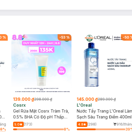
0
%
-
53
%
-
50
139.000 ₫
145.000 ₫
298.000 ₫
289.000 ₫
Cosrx
L'Oreal
h
Gel Rửa Mặt Cosrx Tràm Trà,
Nước Tẩy Trang L'Oreal Là
Da
0.5% BHA Có Độ pH Thấp
Sạch Sâu Trang Điểm 400ml
150ml
háng
(173)
(298)
916/thán
5.0
4.8
8
%
8
%
39