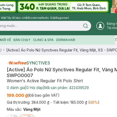
 Mặt
Tẩy tế bào chết
Bioderma
Nước Giặt
Bagsmart
Đăng 
Search icon
Tài kh
T
MỚI VỀ
BÁN CHẠY
CLINIC & SPA
DERMAHAIR
ữ
[Active] Áo Polo Nữ Synctives Regular Fit, Vàng Mật, XS - SW
SYNCTIVES
[Active] Áo Polo Nữ Synctives Regular Fit, Vàng 
SWPO0007
Women's Active Regular Fit Polo Shirt
0
đánh giá
|
0
Hỏi đáp
|
Mã sản phẩm:
422439529
199.000 ₫
(Đã bao gồm VAT)
Giá thị trường:
384.000 ₫
- Tiết kiệm:
185.000 ₫
(
48
%
)
Màu sắc
:
Vàng Mật