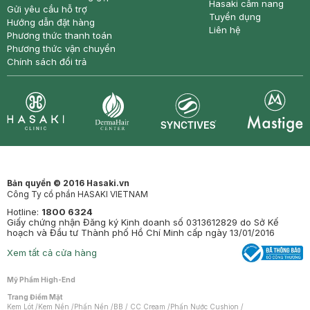
Hasaki cẩm nang
Gửi yêu cầu hỗ trợ
Tuyển dụng
Hướng dẫn đặt hàng
Liên hệ
Phương thức thanh toán
Phương thức vận chuyển
Chính sách đổi trả
Synctives
Clinic
Dermahair
Mastige
Bản quyền © 2016 Hasaki.vn
Công Ty cổ phần HASAKI VIETNAM
Hotline:
1800 6324
Giấy chứng nhận Đăng ký Kinh doanh số 0313612829 do Sở Kế
hoạch và Đầu tư Thành phố Hồ Chí Minh cấp ngày 13/01/2016
Xem tất cả cửa hàng
Mỹ Phẩm High-End
Trang Điểm Mặt
Kem Lót
/
Kem Nền
/
Phấn Nền
/
BB / CC Cream
/
Phấn Nước Cushion
/