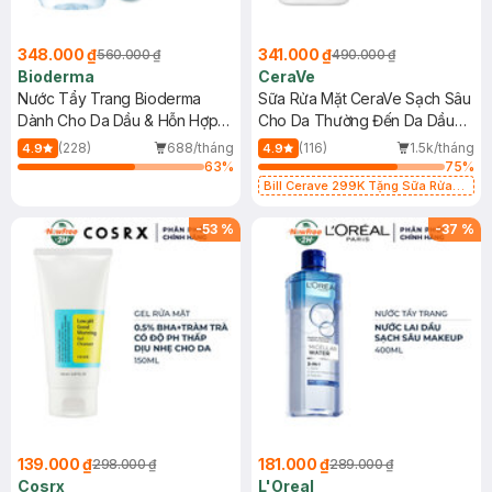
348.000 ₫
341.000 ₫
560.000 ₫
490.000 ₫
Bioderma
CeraVe
Nước Tẩy Trang Bioderma
Sữa Rửa Mặt CeraVe Sạch Sâu
Dành Cho Da Dầu & Hỗn Hợp
Cho Da Thường Đến Da Dầu
500ml
473ml
(228)
688/tháng
(116)
1.5k/tháng
4.9
4.9
63
%
75
%
Bill Cerave 299K Tặng Sữa Rửa
Mặt Cerave 30ml (SL có hạn)
-
53
%
-
37
%
139.000 ₫
181.000 ₫
298.000 ₫
289.000 ₫
Cosrx
L'Oreal