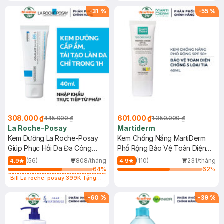
-
31
%
-
55
%
308.000 ₫
601.000 ₫
445.000 ₫
1.350.000 ₫
La Roche-Posay
Martiderm
Kem Dưỡng La Roche-Posay
Kem Chống Nắng MartiDerm
Giúp Phục Hồi Da Đa Công
Phổ Rộng Bảo Vệ Toàn Diện
Dụng 40ml
40ml
(56)
808/tháng
(110)
231/tháng
4.9
4.9
64
%
62
%
Bill La roche-posay 399K Tặng
Gel rửa mặt da dầu nhạy cảm 50ml
(SL có hạn)
-
60
%
-
39
%