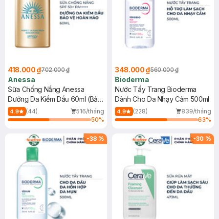
418.000 ₫
348.000 ₫
702.000 ₫
560.000 ₫
Anessa
Bioderma
Sữa Chống Nắng Anessa
Nước Tẩy Trang Bioderma
Dưỡng Da Kiềm Dầu 60ml (Bản
Dành Cho Da Nhạy Cảm 500ml
Mới)
(44)
516/tháng
(228)
839/tháng
4.9
4.9
50
%
63
%
-
38
%
-
30
%