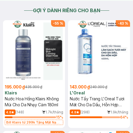
GỢI Ý DÀNH RIÊNG CHO BẠN
-
55
%
-
43
%
195.000 ₫
143.000 ₫
435.000 ₫
249.000 ₫
Klairs
L'Oreal
Nước Hoa Hồng Klairs Không
Nước Tẩy Trang L'Oreal Tươi
Mùi Cho Da Nhạy Cảm 180ml
Mát Cho Da Dầu, Hỗn Hợp
400ml
(148)
1.7k/tháng
(298)
1.9k/tháng
4.8
4.8
15
%
64
%
Bill Klairs từ 299k Tặng Mặt Nạ
Làm Dịu Da & Kiểm Soát Dầu Nhờn
25ml (SL Có Hạn)