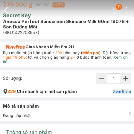
779.000 ₫
1.060.000 ₫
-
27
%
0
Dots
Cart Icon
Secret Key
Back Icon
Anessa Perfect Sunscreen Skincare Milk 60ml 18078 +
Son Dưỡng Môi
(SKU:
422203957
)
Giao Nhanh Miễn Phí 2H
Bạn muốn nhận hàng trước
20h
hôm nay (
Miễn phí
). Đặt hàng trong
1 giờ 49 phút
tới và chọn giao hàng
2H
ở bước thanh toán.
Xem chi
tiết
Số lượng:
339
Chi nhánh tạm hết sản phẩm
Xem thêm
Mô tả sản phẩm
Đang cập nhật
Thông số sản phẩm