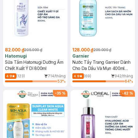
82.000 ₫
128.000 ₫
205.000 ₫
209.000 ₫
Hatomugi
Garnier
Sữa Tắm Hatomugi Dưỡng Ẩm
Nước Tẩy Trang Garnier Dành
Chiết Xuất Ý Dĩ 800ml
Cho Da Dầu Và Mụn 400ml
(Mới)
(123)
714/tháng
(69)
942/tháng
4.9
4.9
53
%
64
%
-
35
%
-
42
%