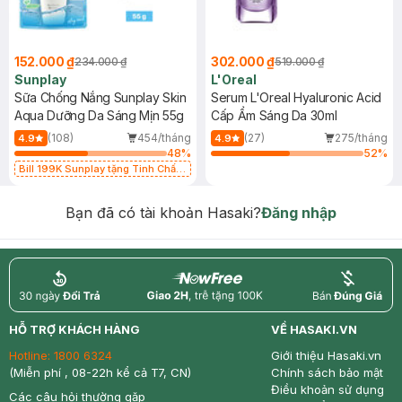
152.000 ₫
302.000 ₫
234.000 ₫
519.000 ₫
Sunplay
L'Oreal
Sữa Chống Nắng Sunplay Skin
Serum L'Oreal Hyaluronic Acid
Aqua Dưỡng Da Sáng Mịn 55g
Cấp Ẩm Sáng Da 30ml
(108)
454/tháng
(27)
275/tháng
4.9
4.9
48
%
52
%
Bill 199K Sunplay tặng Tinh Chất
Chống Nắng 7g trị giá 30K (SL có
hạn)
Bạn đã có tài khoản Hasaki?
Đăng nhập
return
nowfree
price
HỖ TRỢ KHÁCH HÀNG
VỀ HASAKI.VN
Hotline:
1800 6324
Giới thiệu Hasaki.vn
(Miễn phí , 08-22h kể cả T7, CN)
Chính sách bảo mật
Điều khoản sử dụng
Các câu hỏi thường gặp