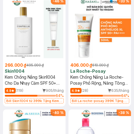
-
46
%
-
33
%
266.000 ₫
406.000 ₫
495.000 ₫
610.000 ₫
Skin1004
La Roche-Posay
Kem Chống Nắng Skin1004
Kem Chống Nắng La Roche-
Cho Da Nhạy Cảm SPF 50+
Posay Phổ Rộng, Nâng Tông
50ml
Kiềm Dầu 50ml
(119)
905/tháng
(28)
635/tháng
4.8
4.9
64
%
64
%
Bill Skin1004 từ 399k Tặng Kem
Bill La roche-posay 399K Tặng
Chống Nắng Cho Da Nhạy Cảm
Gel rửa mặt da dầu nhạy cảm 50ml
SPF 50+ 20ml (SL Có Hạn)
(SL có hạn)
-
40
%
-
38
%