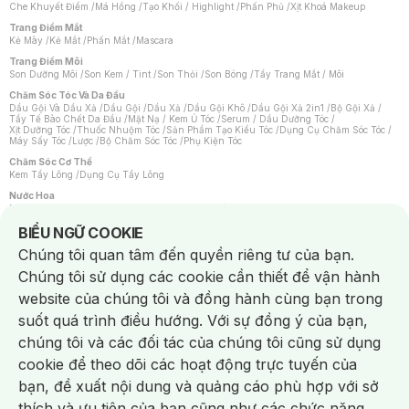
Che Khuyết Điểm
/
Má Hồng
/
Tạo Khối / Highlight
/
Phấn Phủ
/
Xịt Khoá Makeup
Trang Điểm Mắt
Kẻ Mày
/
Kẻ Mắt
/
Phấn Mắt
/
Mascara
Trang Điểm Môi
Son Dưỡng Môi
/
Son Kem / Tint
/
Son Thỏi
/
Son Bóng
/
Tẩy Trang Mắt / Môi
Chăm Sóc Tóc Và Da Đầu
Dầu Gội Và Dầu Xả
/
Dầu Gội
/
Dầu Xả
/
Dầu Gội Khô
/
Dầu Gội Xả 2in1
/
Bộ Gội Xả
/
Tẩy Tế Bào Chết Da Đầu
/
Mặt Nạ / Kem Ủ Tóc
/
Serum / Dầu Dưỡng Tóc
/
Xịt Dưỡng Tóc
/
Thuốc Nhuộm Tóc
/
Sản Phẩm Tạo Kiểu Tóc
/
Dụng Cụ Chăm Sóc Tóc
/
Máy Sấy Tóc
/
Lược
/
Bộ Chăm Sóc Tóc
/
Phụ Kiện Tóc
Chăm Sóc Cơ Thể
Kem Tẩy Lông
/
Dụng Cụ Tẩy Lông
Nước Hoa
Nước Hoa Nữ
/
Nước Hoa Nam
/
Nước Hoa Cao Cấp
/
Xịt Thơm Toàn Thân
/
Nước Hoa Vùng Kín
Notice about cookies usage
BIỂU NGỮ COOKIE
Chăm Sóc Cá Nhân
Chúng tôi quan tâm đến quyền riêng tư của bạn.
Chống Muỗi
/
Khẩu Trang
/
Máy Massage
/
Mặt Nạ Xông Hơi
/
Nước Rửa Tay
/
Sản Phẩm Chăm Sóc Khác
/
Bàn Chải Đánh Răng
/
Bàn Chải Điện
/
Chúng tôi sử dụng các cookie cần thiết để vận hành
Hỗ Trợ Trắng Răng
/
Kem Đánh Răng
/
Máy Tăm Nước
/
Nước Súc Miệng
/
Tăm / Chỉ Nha Khoa
/
Xịt Thơm Miệng
/
Dung Dịch Vệ Sinh
/
Dưỡng Vùng Kín
/
website của chúng tôi và đồng hành cùng bạn trong
Khăn Ướt Vệ Sinh Vùng Kín
/
Băng Vệ Sinh
/
Tampon
/
Bọt Cạo Râu
/
Dao Cạo Râu
/
Máy Cạo Râu
suốt quá trình điều hướng. Với sự đồng ý của bạn,
Vấn Đề Về Da
chúng tôi và các đối tác của chúng tôi cũng sử dụng
Da Dầu / Lỗ Chân Lông To
/
Da Khô / Mất Nước
/
Da Lão Hóa
/
Da Mụn
/
Da Nhạy Cảm / Kích Ứng
/
Da Xỉn Màu
/
Thâm / Nám / Tàn Nhang
/
cookie để theo dõi các hoạt động trực tuyến của
Quầng Thâm & Bọng Mắt
/
Sẹo
/
Viêm Da Cơ Địa
bạn, đề xuất nội dung và quảng cáo phù hợp với sở
Dụng Cụ / Phụ Kiện Chăm Sóc Da
Chat i
Bông Tẩy Trang
/
Khăn Lau Mặt Khô
/
Dụng Cụ / Máy Rửa Mặt
/
Máy Chăm Sóc Da
/
thích và ưu tiên của bạn cũng như các chức năng
Dụng Cụ Chăm Sóc Khác