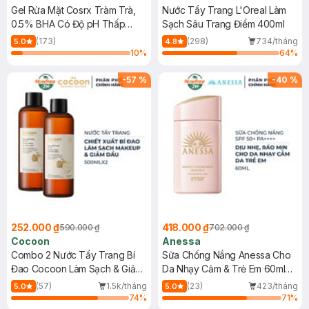
Gel Rửa Mặt Cosrx Tràm Trà,
Nước Tẩy Trang L'Oreal Làm
0.5% BHA Có Độ pH Thấp
Sạch Sâu Trang Điểm 400ml
150ml
(173)
(298)
734/tháng
5.0
4.8
10
%
64
%
-
57
%
-
40
%
252.000 ₫
418.000 ₫
590.000 ₫
702.000 ₫
Cocoon
Anessa
Combo 2 Nước Tẩy Trang Bí
Sữa Chống Nắng Anessa Cho
Đao Cocoon Làm Sạch & Giảm
Da Nhạy Cảm & Trẻ Em 60ml
Dầu 500ml
(Mới)
(57)
1.5k/tháng
(23)
423/tháng
5.0
5.0
74
%
71
%