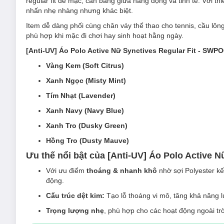
regular fit dễ mặc, cân bằng giữa năng động và tinh tế. Với th
nhấn nhẹ nhàng nhưng khác biệt.
Item dễ dàng phối cùng chân váy thể thao cho tennis, cầu lông
phù hợp khi mặc đi chơi hay sinh hoạt hằng ngày.
[Anti-UV] Áo Polo Active Nữ Synctives Regular Fit - SWP
Vàng Kem (Soft Citrus)
Xanh Ngọc (Misty Mint)
Tím Nhạt (Lavender)
Xanh Navy (Navy Blue)
Xanh Tro (Dusky Green)
Hồng Tro (Dusty Mauve)
Ưu thế nổi bật của [Anti-UV] Áo Polo Active 
Với ưu điểm
thoáng & nhanh khô
nhờ sợi Polyester kế
động.
Cấu trúc dệt kim:
Tạo lỗ thoáng vi mô, tăng khả năng l
Trọng lượng nhẹ
, phù hợp cho các hoạt động ngoài tr
thiết.