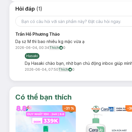
Hỏi đáp
(1)
Trần Hồ Phương Thảo
Dạ sz M thì bao nhiêu kg mặc vừa ạ
2026-06-04, 00:34
Thích
0
Hasaki
Dạ Hasaki chào bạn, nhờ bạn chủ động inbox giúp mình 
2026-06-04, 07:50
Thích
0
Có thể bạn thích
-
31
%
-
30
%