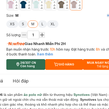
Size
:
M
H
XS
S
M
L
XL
Số lượng:
Giao Nhanh Miễn Phí 2H
Bạn muốn nhận hàng trước
10h
hôm nay. Đặt hàng trước
8h
và c
ở bước thanh toán.
Xem thêm
26/337 CN
MUA NGAY N
GIỎ HÀNG
CART PLUS ICON
Còn hàng
Trễ tặng
iá
Hỏi đáp
06
là sản phẩm
áo polo nữ
đến từ thương hiệu
Synctives
(Việt Nam) -
 giữ vẻ ngoài chỉn chu mà vẫn thoải mái vận động.
Synctives
lựa chọ
lại cảm giác nhẹ, thoáng và khô nhanh phù hợp cho cả thể thao và mặ