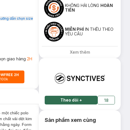
KHÔNG HÀI LÒNG
HOÀN
TIỀN
ướng dẫn chọn size
MIỄN PHÍ
IN THÊU THEO
YÊU CẦU
Xem thêm
họn giao hàng
2H
OWFREE 2H
 100k
Theo dõi
+
18
 một chiếc polo
n chất vải dệt kim
Sản phẩm xem cùng
c hằng ngày. Form