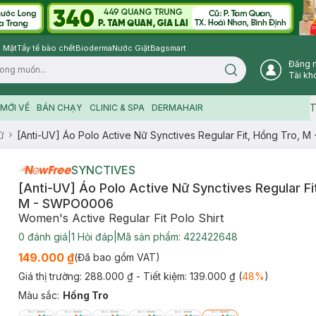
 Mặt
Tẩy tế bào chết
Bioderma
Nước Giặt
Bagsmart
Đăng 
Search icon
Tài kh
T
MỚI VỀ
BÁN CHẠY
CLINIC & SPA
DERMAHAIR
ữ
[Anti-UV] Áo Polo Active Nữ Synctives Regular Fit, Hồng Tro,
SYNCTIVES
[Anti-UV] Áo Polo Active Nữ Synctives Regular Fi
M - SWPO0006
Women's Active Regular Fit Polo Shirt
0
đánh giá
|
1
Hỏi đáp
|
Mã sản phẩm:
422422648
149.000 ₫
(Đã bao gồm VAT)
Giá thị trường:
288.000 ₫
- Tiết kiệm:
139.000 ₫
(
48
%
)
Màu sắc
:
Hồng Tro