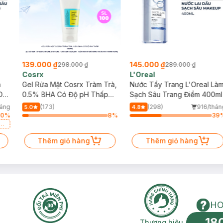
145.000 ₫
243.000 ₫
289.000 ₫
590.000 ₫
L'Oreal
Cocoon
Trà,
Nước Tẩy Trang L'Oreal Làm
Combo 2 Nước Tẩy Trang 
ấp
Sạch Sâu Trang Điểm 400ml
Đao Cocoon Làm Sạch &
Giảm Dầu 500ml
(298)
916/tháng
(57)
1.6k/th
4.8
5.0
8
%
39
%
7
Thêm giỏ hàng
Thêm giỏ hàng
HO
18
n phí 2H
30 ngày đổi trả miễn phí
Thương hiệu uy 
Thương hiệu