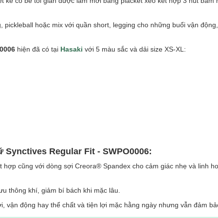
iết kế cổ bẻ tối giản được làm mới bằng placket xéo kết hợp 3 nút bấm 
, pickleball hoặc mix với quần short, legging cho những buổi vận động
O0006
hiện đã có tại
Hasaki
với 5 màu sắc và dải size XS-XL:
Nữ Synctives Regular Fit - SWPO0006:
t hợp cũng với dòng sợi Creora® Spandex cho cảm giác nhẹ và linh ho
ưu thông khí, giảm bí bách khi mặc lâu.
ời, vận động hay thể chất và tiện lợi mặc hằng ngày nhưng vẫn đảm b