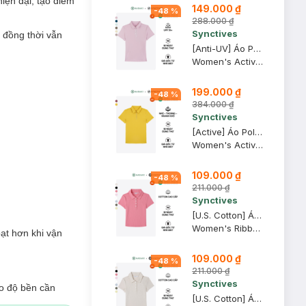
hiện đại, tạo điểm
149.000 ₫
-
48
%
288.000 ₫
Synctives
, đồng thời vẫn
[Anti-UV] Áo Polo Active Nữ Synctives Regular Fit, Tím Nhạt, S - SWPO0006
Women's Active Regular Fit Polo Shirt
199.000 ₫
-
48
%
384.000 ₫
Synctives
[Active] Áo Polo Nữ Synctives Regular Fit, Vàng Mật, XS - SWPO0007
Women's Active Regular Fit Polo Shirt
109.000 ₫
-
48
%
211.000 ₫
Synctives
[U.S. Cotton] Áo Polo Nữ Synctives Slim Fit Cropped, Hồng Mận, XL - CWPO0007
Women's Ribbed Polo Shirt
ạt hơn khi vận
109.000 ₫
-
48
%
211.000 ₫
Synctives
ảo độ bền cần
[U.S. Cotton] Áo Polo Nữ Synctives Slim Fit Cropped, Be Sữa, XS - CWPO0007