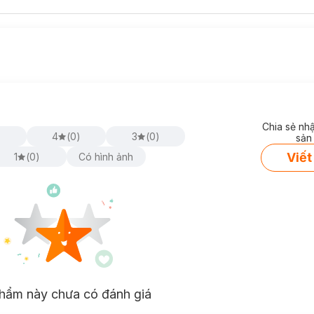
Chia sẻ nh
)
4
(
0
)
3
(
0
)
sản
Viết
1
(
0
)
Có hình ảnh
hẩm này chưa có đánh giá