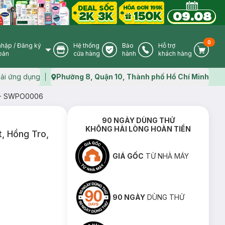
0
nhập
/
Đăng ký
Hệ thống
Bảo
Hỗ trợ
User Icon
Store Icon
Warranty Icon
Phone Icon
Cart I
oản
cửa hàng
hành
khách hàng
ải ứng dụng
Phường 8, Quận 10, Thành phố Hồ Chí Minh
Map icon
 M - SWPO0006
90 NGÀY DÙNG THỬ
KHÔNG HÀI LÒNG HOÀN TIỀN
t, Hồng Tro,
GIÁ GỐC
TỪ NHÀ MÁY
90 NGÀY
DÙNG THỬ