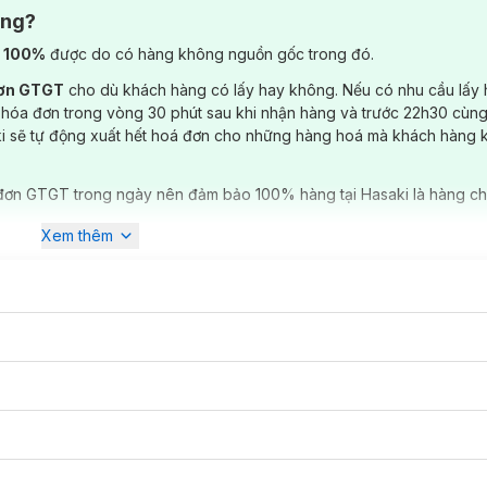
ông?
cân bằng giữa thoải mái và sự gọn gàng.
) 100%
được do có hàng không nguồn gốc trong đó.
lợi tạo được điểm nhấn dọc thân áo, mang lại cảm giác mới mẻ so với 
đơn GTGT
cho dù khách hàng có lấy hay không. Nếu có nhu cầu lấy
 độ thoải mái khi mặc và nâng cao tính thẩm mỹ cho sản phẩm. Được
t trông nổi bật hơn mà không cần phối nhiều.
 hóa đơn trong vòng 30 phút sau khi nhận hàng và trước 22h30 cùng
ki sẽ tự động xuất hết hoá đơn cho những hàng hoá mà khách hàng 
đơn GTGT trong ngày nên đảm bảo 100% hàng tại Hasaki là hàng ch
Xem thêm