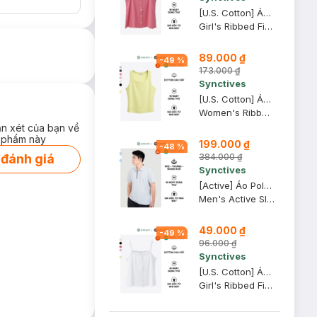
[U.S. Cotton] Áo Hai Dây Trẻ Em Synctives Regular Fit, Hồng Mận, 4T - CGCA0004
Girl's Ribbed Fitted Cami Top
89.000 ₫
-
49
%
173.000 ₫
Synctives
[U.S. Cotton] Áo Tank Top Nữ Synctives Slim Fit, Vàng Nhạt, L - CWTA0005
Women's Ribbed Waist Length Fitted Tank Top
ận xét của bạn về
 phẩm này
199.000 ₫
-
48
%
384.000 ₫
 đánh giá
Synctives
[Active] Áo Polo Nam Synctives Slim Fit, Xám Nhạt, XS - SMPO0012
Men's Active Slim Fit Polo Shirt
49.000 ₫
-
49
%
96.000 ₫
Synctives
[U.S. Cotton] Áo Hai Dây Trẻ Em Synctives Regular Fit, Trắng, 6 - CGCA0004
Girl's Ribbed Fitted Cami Top