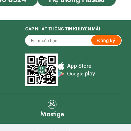
CẬP NHẬT THÔNG TIN KHUYẾN MÃI
Đăng ký
Appstore icon
Goolge Play icon
Mastige