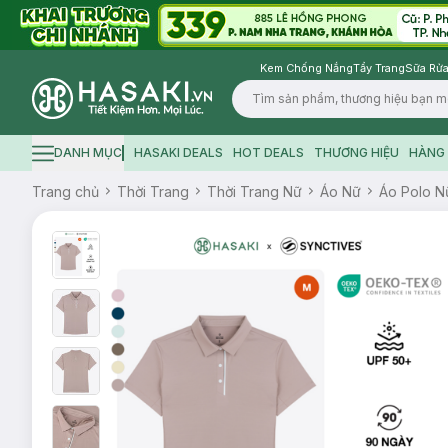
Kem Chống Nắng
Tẩy Trang
Sữa Rửa
Logo
DANH MỤC
HASAKI DEALS
HOT DEALS
THƯƠNG HIỆU
HÀNG 
Hamburger icon
Trang chủ
Thời Trang
Thời Trang Nữ
Áo Nữ
Áo Polo N