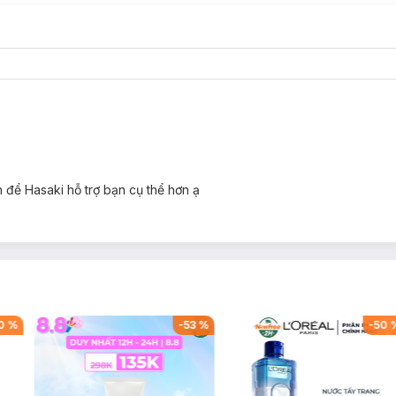
để Hasaki hỗ trợ bạn cụ thể hơn ạ
-
53
%
-
50
%
-
5