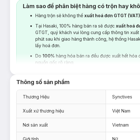
Làm sao để phân biệt hàng có trộn hay kh
Form regular fit
dễ mặc và phù hợp nhiều dáng người, 
Hàng trộn sẽ không thể
xuất hoá đơn GTGT (VAT
Thiết kế
placket xéo
hiện đại cùng hàng cúc bấm tiện 
Tại Hasaki, 100% hàng bán ra sẽ được
xuất hoá 
Công nghệ ép bonding
vùng cổ giảm đường may, tăng
hiện đại ở đặc điểm 2 lines phản quang trắng giúp outfi
GTGT, quý khách vui lòng cung cấp thông tin xuất
phút sau khi giao hàng thành công, hệ thống Hasa
lấy hoá đơn.
Do
100%
hàng hóa bán ra đều được xuất hết hóa 
nguồn gốc rõ ràng.
Thông số sản phẩm
Thương Hiệu
Synctives
Xuất xứ thương hiệu
Việt Nam
Nơi sản xuất
Vietnam
Giới tính
Nữ