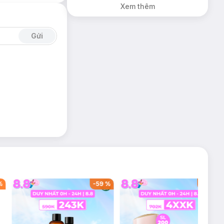
Xem thêm
Gửi
9
%
-
40
%
-
40