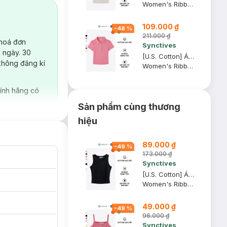
Women's Ribbed Polo Shirt
109.000 ₫
polo cơ bản.
-
48
%
211.000 ₫
 hoá đơn
 tăng điểm nhấn
Synctives
 ngày. 30
[U.S. Cotton] Áo Polo Nữ Synctives Slim Fit Cropped, Hồng Mận, S - CWPO0007
không đăng kí
Women's Ribbed Polo Shirt
ính hãng có
Sản phẩm cùng thương
hiệu
89.000 ₫
-
49
%
173.000 ₫
Synctives
[U.S. Cotton] Áo Tank Top Nữ Synctives Slim Fit, Đen, L - CWTA0005
Women's Ribbed Waist Length Fitted Tank Top
49.000 ₫
-
49
%
96.000 ₫
Synctives