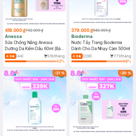
418.000 ₫
379.000 ₫
702.000 ₫
560.000 ₫
Anessa
Bioderma
Sữa Chống Nắng Anessa
Nước Tẩy Trang Bioderma
Dưỡng Da Kiềm Dầu 60ml (Bản
Dành Cho Da Nhạy Cảm 500ml
Mới)
(44)
516/tháng
(228)
771/tháng
4.9
4.9
42
%
68
%
-
31
%
-
30
%