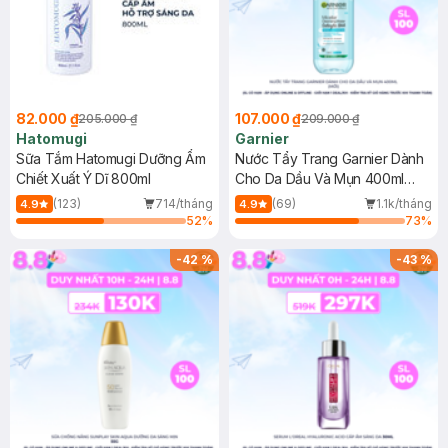
82.000 ₫
107.000 ₫
205.000 ₫
209.000 ₫
Hatomugi
Garnier
Sữa Tắm Hatomugi Dưỡng Ẩm
Nước Tẩy Trang Garnier Dành
Chiết Xuất Ý Dĩ 800ml
Cho Da Dầu Và Mụn 400ml
(Mới)
(123)
714/tháng
(69)
1.1k/tháng
4.9
4.9
52
%
73
%
-
42
%
-
43
%