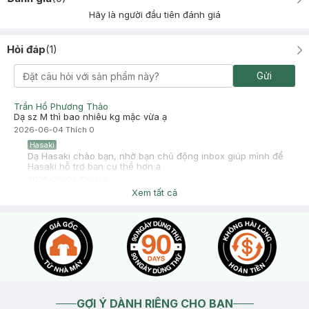
Hãy là người đầu tiên đánh giá
Hỏi đáp
(
1
)
Gửi
Trần Hồ Phương Thảo
Dạ sz M thì bao nhiêu kg mặc vừa ạ
2026-06-04
Thích
0
Hasaki
Dạ Hasaki chào bạn, nhờ bạn chủ động inbox giúp mình để
Hasaki hỗ trợ bạn cụ thể hơn ạ
2026-06-04
Thích
0
Xem tất cả
GỢI Ý DÀNH RIÊNG CHO BẠN