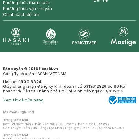
Liên hệ
Phương thức thanh toán
Phương thức vận chuyển
Chính sách đổi trả
Synctives
Clinic
Dermahair
Mastige
Bản quyền © 2016 Hasaki.vn
Công Ty cổ phần HASAKI VIETNAM
Hotline:
1800 6324
Giấy chứng nhận Đăng ký Kinh doanh số 0313612829 do Sở Kế
hoạch và Đầu tư Thành phố Hồ Chí Minh cấp ngày 13/01/2016
Xem tất cả cửa hàng
Mỹ Phẩm High-End
Trang Điểm Mặt
Kem Lót
/
Kem Nền
/
Phấn Nền
/
BB / CC Cream
/
Phấn Nước Cushion
/
Che Khuyết Điểm
/
Má Hồng
/
Tạo Khối / Highlight
/
Phấn Phủ
/
Xịt Khoá Makeup
Trang Điểm Mắt