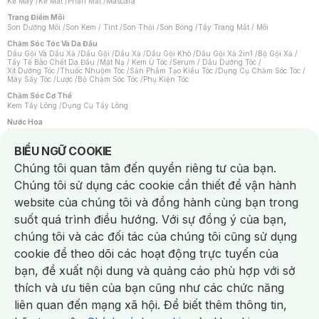
Kẻ Mày
/
Kẻ Mắt
/
Phấn Mắt
/
Mascara
Trang Điểm Môi
Son Dưỡng Môi
/
Son Kem / Tint
/
Son Thỏi
/
Son Bóng
/
Tẩy Trang Mắt / Môi
Chăm Sóc Tóc Và Da Đầu
Dầu Gội Và Dầu Xả
/
Dầu Gội
/
Dầu Xả
/
Dầu Gội Khô
/
Dầu Gội Xả 2in1
/
Bộ Gội Xả
/
Tẩy Tế Bào Chết Da Đầu
/
Mặt Nạ / Kem Ủ Tóc
/
Serum / Dầu Dưỡng Tóc
/
Xịt Dưỡng Tóc
/
Thuốc Nhuộm Tóc
/
Sản Phẩm Tạo Kiểu Tóc
/
Dụng Cụ Chăm Sóc Tóc
/
Máy Sấy Tóc
/
Lược
/
Bộ Chăm Sóc Tóc
/
Phụ Kiện Tóc
Chăm Sóc Cơ Thể
Kem Tẩy Lông
/
Dụng Cụ Tẩy Lông
Nước Hoa
Nước Hoa Nữ
/
Nước Hoa Nam
/
Nước Hoa Cao Cấp
/
Xịt Thơm Toàn Thân
/
Nước Hoa Vùng Kín
Notice about cookies usage
BIỂU NGỮ COOKIE
Chăm Sóc Cá Nhân
Chúng tôi quan tâm đến quyền riêng tư của bạn.
Chống Muỗi
/
Khẩu Trang
/
Máy Massage
/
Mặt Nạ Xông Hơi
/
Nước Rửa Tay
/
Sản Phẩm Chăm Sóc Khác
/
Bàn Chải Đánh Răng
/
Bàn Chải Điện
/
Chúng tôi sử dụng các cookie cần thiết để vận hành
Hỗ Trợ Trắng Răng
/
Kem Đánh Răng
/
Máy Tăm Nước
/
Nước Súc Miệng
/
Tăm / Chỉ Nha Khoa
/
Xịt Thơm Miệng
/
Dung Dịch Vệ Sinh
/
Dưỡng Vùng Kín
/
website của chúng tôi và đồng hành cùng bạn trong
Khăn Ướt Vệ Sinh Vùng Kín
/
Băng Vệ Sinh
/
Tampon
/
Bọt Cạo Râu
/
Dao Cạo Râu
/
Máy Cạo Râu
suốt quá trình điều hướng. Với sự đồng ý của bạn,
Vấn Đề Về Da
chúng tôi và các đối tác của chúng tôi cũng sử dụng
Da Dầu / Lỗ Chân Lông To
/
Da Khô / Mất Nước
/
Da Lão Hóa
/
Da Mụn
/
Da Nhạy Cảm / Kích Ứng
/
Da Xỉn Màu
/
Thâm / Nám / Tàn Nhang
/
cookie để theo dõi các hoạt động trực tuyến của
Quầng Thâm & Bọng Mắt
/
Sẹo
/
Viêm Da Cơ Địa
bạn, đề xuất nội dung và quảng cáo phù hợp với sở
Dụng Cụ / Phụ Kiện Chăm Sóc Da
Chat i
Bông Tẩy Trang
/
Khăn Lau Mặt Khô
/
Dụng Cụ / Máy Rửa Mặt
/
Máy Chăm Sóc Da
/
thích và ưu tiên của bạn cũng như các chức năng
Dụng Cụ Chăm Sóc Khác
liên quan đến mạng xã hội. Để biết thêm thông tin,