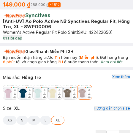
149.000 ₫
288.000 ₫
-
48
%
Synctives
[Anti-UV] Áo Polo Active Nữ Synctives Regular Fit, Hồng
Tro, XL - SWPO0006
Women's Active Regular Fit Polo Shirt
(SKU:
422422650
)
0
1
Hỏi đáp
Giao Nhanh Miễn Phí 2H
Bạn muốn nhận hàng trước
11h
hôm nay (
Miễn phí
). Đặt hàng trong
6 phút
tới và chọn giao hàng
2H
ở bước thanh toán.
Xem chi tiết
Xem thêm
Màu sắc
:
Hồng Tro
Size
:
XL
Hướng dẫn chọn size
XS
S
M
L
XL