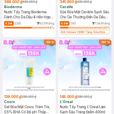
386.000 ₫
341.000 ₫
560.000 ₫
490.000 ₫
Bioderma
CeraVe
Nước Tẩy Trang Bioderma
Sữa Rửa Mặt CeraVe Sạch Sâu
Dành Cho Da Dầu & Hỗn Hợp
Cho Da Thường Đến Da Dầu
500ml
473ml
(228)
621/tháng
(116)
1.5k/tháng
4.9
4.9
64
%
20
%
Bill Cerave 299K Tặng Sữa Rửa
Mặt Cerave 30ml (SL có hạn)
-
53
%
-
50
%
139.000 ₫
145.000 ₫
298.000 ₫
289.000 ₫
Cosrx
L'Oreal
Gel Rửa Mặt Cosrx Tràm Trà,
Nước Tẩy Trang L'Oreal Làm
0.5% BHA Có Độ pH Thấp
Sạch Sâu Trang Điểm 400ml