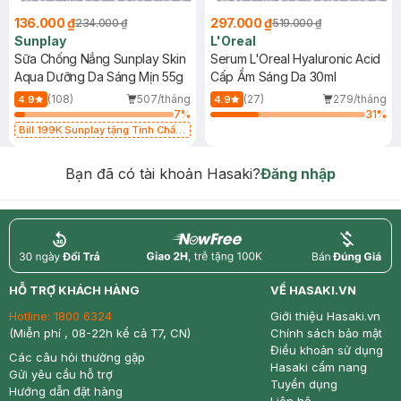
136.000 ₫
297.000 ₫
234.000 ₫
519.000 ₫
Sunplay
L'Oreal
Sữa Chống Nắng Sunplay Skin
Serum L'Oreal Hyaluronic Acid
Aqua Dưỡng Da Sáng Mịn 55g
Cấp Ẩm Sáng Da 30ml
(108)
507/tháng
(27)
279/tháng
4.9
4.9
7
%
31
%
Bill 199K Sunplay tặng Tinh Chất
Chống Nắng 7g trị giá 30K (SL có
hạn)
Bạn đã có tài khoản Hasaki?
Đăng nhập
return
nowfree
price
HỖ TRỢ KHÁCH HÀNG
VỀ HASAKI.VN
Hotline:
1800 6324
Giới thiệu Hasaki.vn
(Miễn phí , 08-22h kể cả T7, CN)
Chính sách bảo mật
Điều khoản sử dụng
Các câu hỏi thường gặp
Hasaki cẩm nang
Gửi yêu cầu hỗ trợ
Tuyển dụng
Hướng dẫn đặt hàng