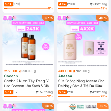
150ml
(173)
(298)
916/tháng
5.0
4.8
8
%
49
%
-
57
%
-
40
%
252.000 ₫
418.000 ₫
590.000 ₫
702.000 ₫
Cocoon
Anessa
Combo 2 Nước Tẩy Trang Bí
Sữa Chống Nắng Anessa Cho
Đao Cocoon Làm Sạch & Giảm
Da Nhạy Cảm & Trẻ Em 60ml
Dầu 500ml
(Mới)
(57)
1.5k/tháng
(23)
423/tháng
5.0
5.0
31
%
28
%
-
38
%
-
59
%