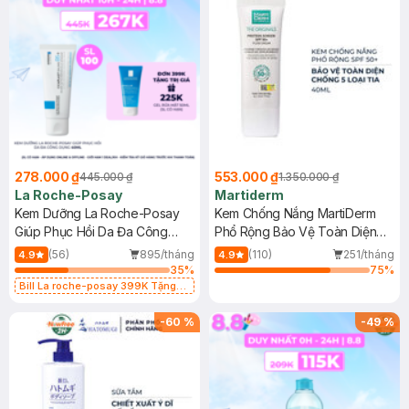
278.000 ₫
553.000 ₫
445.000 ₫
1.350.000 ₫
La Roche-Posay
Martiderm
Kem Dưỡng La Roche-Posay
Kem Chống Nắng MartiDerm
Giúp Phục Hồi Da Đa Công
Phổ Rộng Bảo Vệ Toàn Diện
Dụng 40ml
40ml
(56)
895/tháng
(110)
251/tháng
4.9
4.9
35
%
75
%
Bill La roche-posay 399K Tặng
Gel rửa mặt da dầu nhạy cảm 50ml
(SL có hạn)
-
60
%
-
49
%