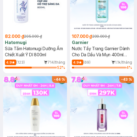
82.000 ₫
107.000 ₫
205.000 ₫
209.000 ₫
Hatomugi
Garnier
Sữa Tắm Hatomugi Dưỡng Ẩm
Nước Tẩy Trang Garnier Dành
Chiết Xuất Ý Dĩ 800ml
Cho Da Dầu Và Mụn 400ml
(Mới)
(123)
714/tháng
(69)
1.1k/tháng
4.9
4.9
52
%
4
%
-
44
%
-
43
%