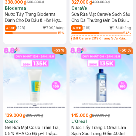
338.000 ₫
327.000 ₫
560.000 ₫
490.000 ₫
Bioderma
CeraVe
Nước Tẩy Trang Bioderma
Sữa Rửa Mặt CeraVe Sạch Sâu
Dành Cho Da Dầu & Hỗn Hợp
Cho Da Thường Đến Da Dầu
500ml
473ml
(228)
709/tháng
(116)
1.6k/tháng
4.9
4.9
15
%
54
%
Bill Cerave 299K Tặng Sữa Rửa
Mặt Cerave 30ml (SL có hạn)
-
53
%
-
50
%
139.000 ₫
145.000 ₫
298.000 ₫
289.000 ₫
Cosrx
L'Oreal
Gel Rửa Mặt Cosrx Tràm Trà,
Nước Tẩy Trang L'Oreal Làm
0.5% BHA Có Độ pH Thấp
Sạch Sâu Trang Điểm 400ml