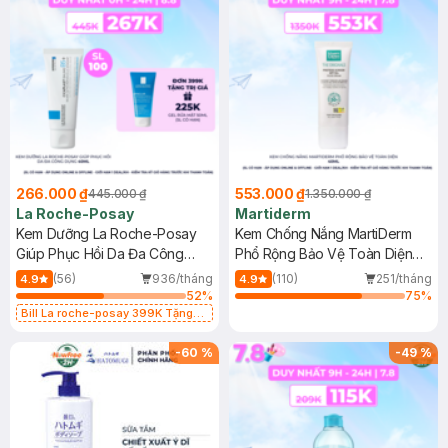
266.000 ₫
553.000 ₫
445.000 ₫
1.350.000 ₫
La Roche-Posay
Martiderm
Kem Dưỡng La Roche-Posay
Kem Chống Nắng MartiDerm
Giúp Phục Hồi Da Đa Công
Phổ Rộng Bảo Vệ Toàn Diện
Dụng 40ml
40ml
(56)
936/tháng
(110)
251/tháng
4.9
4.9
52
%
75
%
Bill La roche-posay 399K Tặng
Gel rửa mặt da dầu nhạy cảm 50ml
(SL có hạn)
-
60
%
-
49
%