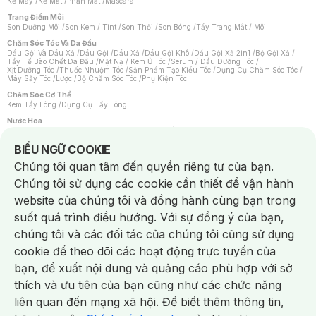
Kẻ Mày
/
Kẻ Mắt
/
Phấn Mắt
/
Mascara
Trang Điểm Môi
Son Dưỡng Môi
/
Son Kem / Tint
/
Son Thỏi
/
Son Bóng
/
Tẩy Trang Mắt / Môi
Chăm Sóc Tóc Và Da Đầu
Dầu Gội Và Dầu Xả
/
Dầu Gội
/
Dầu Xả
/
Dầu Gội Khô
/
Dầu Gội Xả 2in1
/
Bộ Gội Xả
/
Tẩy Tế Bào Chết Da Đầu
/
Mặt Nạ / Kem Ủ Tóc
/
Serum / Dầu Dưỡng Tóc
/
Xịt Dưỡng Tóc
/
Thuốc Nhuộm Tóc
/
Sản Phẩm Tạo Kiểu Tóc
/
Dụng Cụ Chăm Sóc Tóc
/
Máy Sấy Tóc
/
Lược
/
Bộ Chăm Sóc Tóc
/
Phụ Kiện Tóc
Chăm Sóc Cơ Thể
Kem Tẩy Lông
/
Dụng Cụ Tẩy Lông
Nước Hoa
Nước Hoa Nữ
/
Nước Hoa Nam
/
Nước Hoa Cao Cấp
/
Xịt Thơm Toàn Thân
/
Nước Hoa Vùng Kín
Notice about cookies usage
BIỂU NGỮ COOKIE
Chăm Sóc Cá Nhân
Chúng tôi quan tâm đến quyền riêng tư của bạn.
Chống Muỗi
/
Khẩu Trang
/
Máy Massage
/
Mặt Nạ Xông Hơi
/
Nước Rửa Tay
/
Sản Phẩm Chăm Sóc Khác
/
Bàn Chải Đánh Răng
/
Bàn Chải Điện
/
Chúng tôi sử dụng các cookie cần thiết để vận hành
Hỗ Trợ Trắng Răng
/
Kem Đánh Răng
/
Máy Tăm Nước
/
Nước Súc Miệng
/
Tăm / Chỉ Nha Khoa
/
Xịt Thơm Miệng
/
Dung Dịch Vệ Sinh
/
Dưỡng Vùng Kín
/
website của chúng tôi và đồng hành cùng bạn trong
Khăn Ướt Vệ Sinh Vùng Kín
/
Băng Vệ Sinh
/
Tampon
/
Bọt Cạo Râu
/
Dao Cạo Râu
/
Máy Cạo Râu
suốt quá trình điều hướng. Với sự đồng ý của bạn,
Vấn Đề Về Da
chúng tôi và các đối tác của chúng tôi cũng sử dụng
Da Dầu / Lỗ Chân Lông To
/
Da Khô / Mất Nước
/
Da Lão Hóa
/
Da Mụn
/
Da Nhạy Cảm / Kích Ứng
/
Da Xỉn Màu
/
Thâm / Nám / Tàn Nhang
/
cookie để theo dõi các hoạt động trực tuyến của
Quầng Thâm & Bọng Mắt
/
Sẹo
/
Viêm Da Cơ Địa
bạn, đề xuất nội dung và quảng cáo phù hợp với sở
Dụng Cụ / Phụ Kiện Chăm Sóc Da
Chat i
Bông Tẩy Trang
/
Khăn Lau Mặt Khô
/
Dụng Cụ / Máy Rửa Mặt
/
Máy Chăm Sóc Da
/
thích và ưu tiên của bạn cũng như các chức năng
Dụng Cụ Chăm Sóc Khác
liên quan đến mạng xã hội. Để biết thêm thông tin,