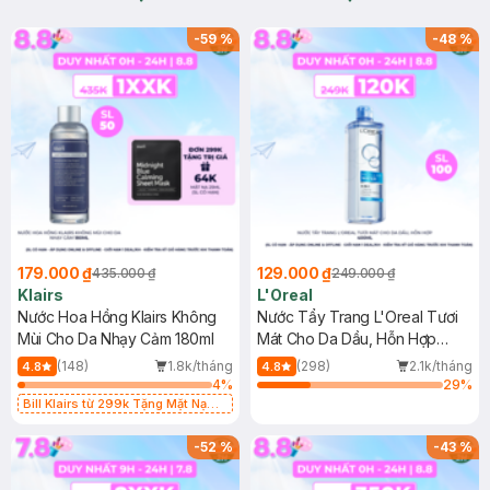
-
59
%
-
48
%
179.000 ₫
129.000 ₫
435.000 ₫
249.000 ₫
Klairs
L'Oreal
Nước Hoa Hồng Klairs Không
Nước Tẩy Trang L'Oreal Tươi
Mùi Cho Da Nhạy Cảm 180ml
Mát Cho Da Dầu, Hỗn Hợp
400ml
(148)
1.8k/tháng
(298)
2.1k/tháng
4.8
4.8
4
%
29
%
Bill Klairs từ 299k Tặng Mặt Nạ
Làm Dịu Da & Kiểm Soát Dầu Nhờn
25ml (SL Có Hạn)
-
52
%
-
43
%