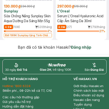
130.000 ₫
297.000 ₫
234.000 ₫
519.000 ₫
Sunplay
L'Oreal
Sữa Chống Nắng Sunplay Skin
Serum L'Oreal Hyaluronic Acid
Aqua Dưỡng Da Sáng Mịn 55g
Cấp Ẩm Sáng Da 30ml
(108)
531/tháng
(27)
279/tháng
4.9
4.9
4
%
21
%
Bill 199K Sunplay tặng Tinh Chất
Chống Nắng 7g trị giá 30K (SL có
hạn)
Bạn đã có tài khoản Hasaki?
Đăng nhập
return
nowfree
price
HỖ TRỢ KHÁCH HÀNG
VỀ HASAKI.VN
Hotline:
1800 6324
Giới thiệu Hasaki.vn
(Miễn phí , 08-22h kể cả T7, CN)
Chính sách bảo mật
Điều khoản sử dụng
Các câu hỏi thường gặp
Hasaki cẩm nang
Gửi yêu cầu hỗ trợ
Tuyển dụng
Hướng dẫn đặt hàng