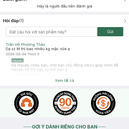
Hãy là người đầu tiên đánh giá
Hỏi đáp
(
1
)
Gửi
Trần Hồ Phương Thảo
Dạ sz M thì bao nhiêu kg mặc vừa ạ
2026-06-04
Thích
0
Hasaki
Dạ Hasaki chào bạn, nhờ bạn chủ động inbox giúp mình để
Hasaki hỗ trợ bạn cụ thể hơn ạ
2026-06-04
Thích
0
Xem tất cả
GỢI Ý DÀNH RIÊNG CHO BẠN