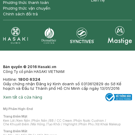
Liên hệ
Phương thức thanh toán
Phương thức vận chuyển
Chính sách đổi trả
Synctives
Clinic
Dermahair
Mastige
Bản quyền © 2016 Hasaki.vn
Công Ty cổ phần HASAKI VIETNAM
Hotline:
1800 6324
Giấy chứng nhận Đăng ký Kinh doanh số 0313612829 do Sở Kế
hoạch và Đầu tư Thành phố Hồ Chí Minh cấp ngày 13/01/2016
Xem tất cả cửa hàng
Mỹ Phẩm High-End
Trang Điểm Mặt
Kem Lót
/
Kem Nền
/
Phấn Nền
/
BB / CC Cream
/
Phấn Nước Cushion
/
Che Khuyết Điểm
/
Má Hồng
/
Tạo Khối / Highlight
/
Phấn Phủ
/
Xịt Khoá Makeup
Trang Điểm Mắt