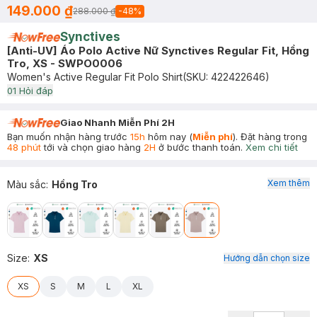
149.000 ₫
288.000 ₫
-
48
%
Synctives
[Anti-UV] Áo Polo Active Nữ Synctives Regular Fit, Hồng
Tro, XS - SWPO0006
Women's Active Regular Fit Polo Shirt
(SKU:
422422646
)
0
1
Hỏi đáp
Giao Nhanh Miễn Phí 2H
Bạn muốn nhận hàng trước
15h
hôm nay (
Miễn phí
). Đặt hàng trong
48 phút
tới và chọn giao hàng
2H
ở bước thanh toán.
Xem chi tiết
Xem thêm
Màu sắc
:
Hồng Tro
Size
:
XS
Hướng dẫn chọn size
XS
S
M
L
XL