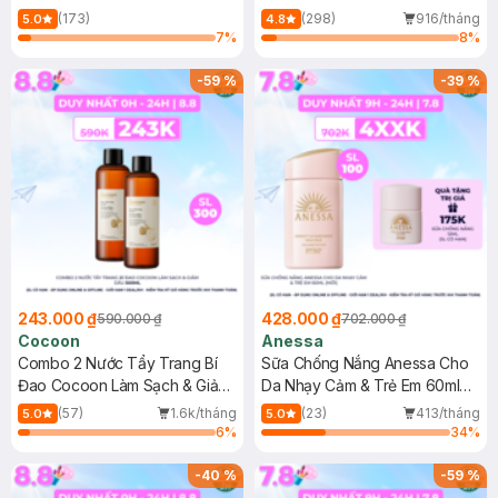
150ml
(173)
(298)
916/tháng
5.0
4.8
7
%
8
%
-
59
%
-
39
%
243.000 ₫
428.000 ₫
590.000 ₫
702.000 ₫
Cocoon
Anessa
Combo 2 Nước Tẩy Trang Bí
Sữa Chống Nắng Anessa Cho
Đao Cocoon Làm Sạch & Giảm
Da Nhạy Cảm & Trẻ Em 60ml
Dầu 500ml
(Mới)
(57)
1.6k/tháng
(23)
413/tháng
5.0
5.0
6
%
34
%
-
40
%
-
59
%