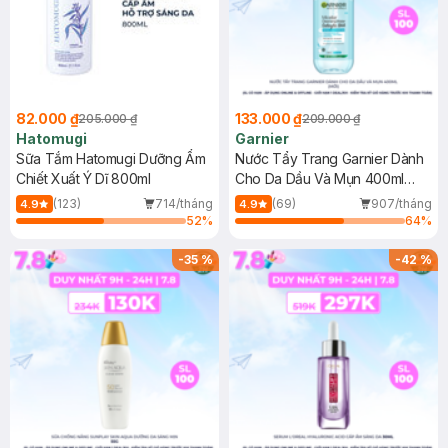
82.000 ₫
133.000 ₫
205.000 ₫
209.000 ₫
Hatomugi
Garnier
Sữa Tắm Hatomugi Dưỡng Ẩm
Nước Tẩy Trang Garnier Dành
Chiết Xuất Ý Dĩ 800ml
Cho Da Dầu Và Mụn 400ml
(Mới)
(123)
714/tháng
(69)
907/tháng
4.9
4.9
52
%
64
%
-
35
%
-
42
%