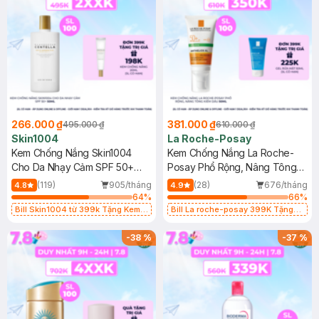
266.000 ₫
381.000 ₫
495.000 ₫
610.000 ₫
Skin1004
La Roche-Posay
Kem Chống Nắng Skin1004
Kem Chống Nắng La Roche-
Cho Da Nhạy Cảm SPF 50+
Posay Phổ Rộng, Nâng Tông
50ml
Kiềm Dầu 50ml
(119)
905/tháng
(28)
676/tháng
4.8
4.9
64
%
66
%
Bill Skin1004 từ 399k Tặng Kem
Bill La roche-posay 399K Tặng
Chống Nắng Cho Da Nhạy Cảm
Gel rửa mặt da dầu nhạy cảm 50ml
SPF 50+ 20ml (SL Có Hạn)
(SL có hạn)
-
38
%
-
37
%