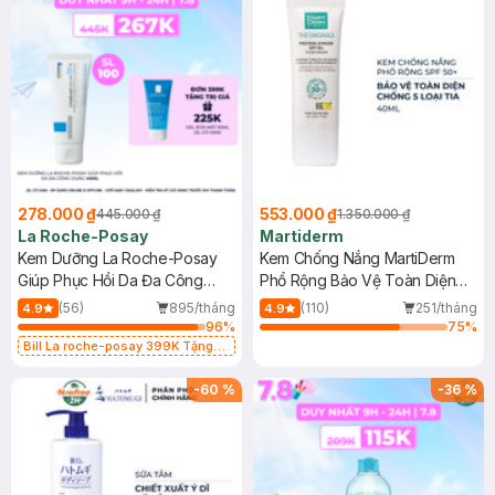
278.000 ₫
553.000 ₫
445.000 ₫
1.350.000 ₫
La Roche-Posay
Martiderm
Kem Dưỡng La Roche-Posay
Kem Chống Nắng MartiDerm
Giúp Phục Hồi Da Đa Công
Phổ Rộng Bảo Vệ Toàn Diện
Dụng 40ml
40ml
(56)
895/tháng
(110)
251/tháng
4.9
4.9
96
%
75
%
Bill La roche-posay 399K Tặng
Gel rửa mặt da dầu nhạy cảm 50ml
(SL có hạn)
-
60
%
-
36
%