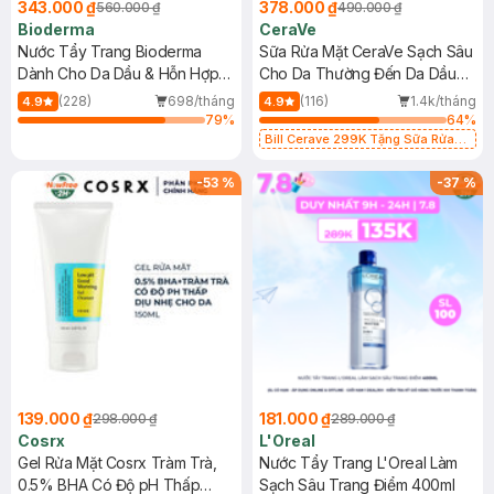
343.000 ₫
378.000 ₫
560.000 ₫
490.000 ₫
Bioderma
CeraVe
Nước Tẩy Trang Bioderma
Sữa Rửa Mặt CeraVe Sạch Sâu
Dành Cho Da Dầu & Hỗn Hợp
Cho Da Thường Đến Da Dầu
500ml
473ml
(228)
698/tháng
(116)
1.4k/tháng
4.9
4.9
79
%
64
%
Bill Cerave 299K Tặng Sữa Rửa
Mặt Cerave 30ml (SL có hạn)
-
53
%
-
37
%
139.000 ₫
181.000 ₫
298.000 ₫
289.000 ₫
Cosrx
L'Oreal
Gel Rửa Mặt Cosrx Tràm Trà,
Nước Tẩy Trang L'Oreal Làm
0.5% BHA Có Độ pH Thấp
Sạch Sâu Trang Điểm 400ml