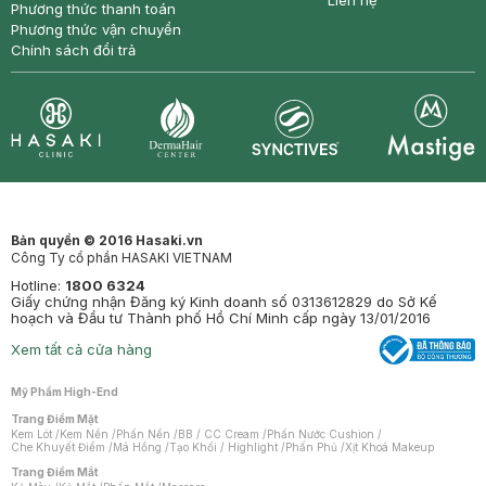
Liên hệ
Phương thức thanh toán
Phương thức vận chuyển
Chính sách đổi trả
Synctives
Clinic
Dermahair
Mastige
Bản quyền © 2016 Hasaki.vn
Công Ty cổ phần HASAKI VIETNAM
Hotline:
1800 6324
Giấy chứng nhận Đăng ký Kinh doanh số 0313612829 do Sở Kế
hoạch và Đầu tư Thành phố Hồ Chí Minh cấp ngày 13/01/2016
Xem tất cả cửa hàng
Mỹ Phẩm High-End
Trang Điểm Mặt
Kem Lót
/
Kem Nền
/
Phấn Nền
/
BB / CC Cream
/
Phấn Nước Cushion
/
Che Khuyết Điểm
/
Má Hồng
/
Tạo Khối / Highlight
/
Phấn Phủ
/
Xịt Khoá Makeup
Trang Điểm Mắt