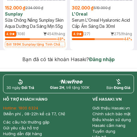
152.000 ₫
302.000 ₫
234.000 ₫
519.000 ₫
Sunplay
L'Oreal
Sữa Chống Nắng Sunplay Skin
Serum L'Oreal Hyaluronic Acid
Aqua Dưỡng Da Sáng Mịn 55g
Cấp Ẩm Sáng Da 30ml
(108)
454/tháng
(27)
275/tháng
4.9
4.9
48
%
44
%
Bill 199K Sunplay tặng Tinh Chất
Chống Nắng 7g trị giá 30K (SL có
hạn)
Bạn đã có tài khoản Hasaki?
Đăng nhập
return
nowfree
price
HỖ TRỢ KHÁCH HÀNG
VỀ HASAKI.VN
Hotline:
1800 6324
Giới thiệu Hasaki.vn
(Miễn phí , 08-22h kể cả T7, CN)
Chính sách bảo mật
Điều khoản sử dụng
Các câu hỏi thường gặp
Hasaki cẩm nang
Gửi yêu cầu hỗ trợ
Tuyển dụng
Hướng dẫn đặt hàng