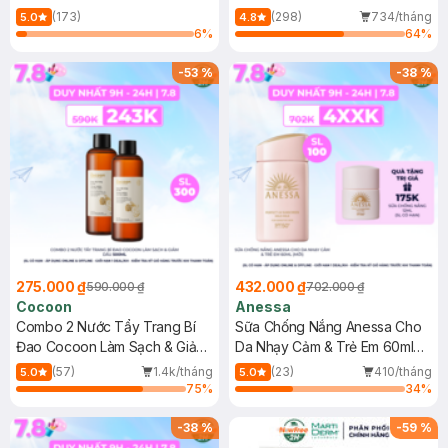
150ml
(173)
(298)
734/tháng
5.0
4.8
6
%
64
%
-
53
%
-
38
%
275.000 ₫
432.000 ₫
590.000 ₫
702.000 ₫
Cocoon
Anessa
Combo 2 Nước Tẩy Trang Bí
Sữa Chống Nắng Anessa Cho
Đao Cocoon Làm Sạch & Giảm
Da Nhạy Cảm & Trẻ Em 60ml
Dầu 500ml
(Mới)
(57)
1.4k/tháng
(23)
410/tháng
5.0
5.0
75
%
34
%
-
38
%
-
59
%