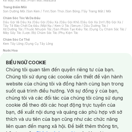
Kẻ Mày
/
Kẻ Mắt
/
Phấn Mắt
/
Mascara
Trang Điểm Môi
Son Dưỡng Môi
/
Son Kem / Tint
/
Son Thỏi
/
Son Bóng
/
Tẩy Trang Mắt / Môi
Chăm Sóc Tóc Và Da Đầu
Dầu Gội Và Dầu Xả
/
Dầu Gội
/
Dầu Xả
/
Dầu Gội Khô
/
Dầu Gội Xả 2in1
/
Bộ Gội Xả
/
Tẩy Tế Bào Chết Da Đầu
/
Mặt Nạ / Kem Ủ Tóc
/
Serum / Dầu Dưỡng Tóc
/
Xịt Dưỡng Tóc
/
Thuốc Nhuộm Tóc
/
Sản Phẩm Tạo Kiểu Tóc
/
Dụng Cụ Chăm Sóc Tóc
/
Máy Sấy Tóc
/
Lược
/
Bộ Chăm Sóc Tóc
/
Phụ Kiện Tóc
Chăm Sóc Cơ Thể
Kem Tẩy Lông
/
Dụng Cụ Tẩy Lông
Nước Hoa
Nước Hoa Nữ
/
Nước Hoa Nam
/
Nước Hoa Cao Cấp
/
Xịt Thơm Toàn Thân
/
Nước Hoa Vùng Kín
Notice about cookies usage
BIỂU NGỮ COOKIE
Chăm Sóc Cá Nhân
Chúng tôi quan tâm đến quyền riêng tư của bạn.
Chống Muỗi
/
Khẩu Trang
/
Máy Massage
/
Mặt Nạ Xông Hơi
/
Nước Rửa Tay
/
Sản Phẩm Chăm Sóc Khác
/
Bàn Chải Đánh Răng
/
Bàn Chải Điện
/
Chúng tôi sử dụng các cookie cần thiết để vận hành
Hỗ Trợ Trắng Răng
/
Kem Đánh Răng
/
Máy Tăm Nước
/
Nước Súc Miệng
/
Tăm / Chỉ Nha Khoa
/
Xịt Thơm Miệng
/
Dung Dịch Vệ Sinh
/
Dưỡng Vùng Kín
/
website của chúng tôi và đồng hành cùng bạn trong
Khăn Ướt Vệ Sinh Vùng Kín
/
Băng Vệ Sinh
/
Tampon
/
Bọt Cạo Râu
/
Dao Cạo Râu
/
Máy Cạo Râu
suốt quá trình điều hướng. Với sự đồng ý của bạn,
Vấn Đề Về Da
chúng tôi và các đối tác của chúng tôi cũng sử dụng
Da Dầu / Lỗ Chân Lông To
/
Da Khô / Mất Nước
/
Da Lão Hóa
/
Da Mụn
/
Da Nhạy Cảm / Kích Ứng
/
Da Xỉn Màu
/
Thâm / Nám / Tàn Nhang
/
cookie để theo dõi các hoạt động trực tuyến của
Quầng Thâm & Bọng Mắt
/
Sẹo
/
Viêm Da Cơ Địa
bạn, đề xuất nội dung và quảng cáo phù hợp với sở
Dụng Cụ / Phụ Kiện Chăm Sóc Da
Chat i
Bông Tẩy Trang
/
Khăn Lau Mặt Khô
/
Dụng Cụ / Máy Rửa Mặt
/
Máy Chăm Sóc Da
/
thích và ưu tiên của bạn cũng như các chức năng
Dụng Cụ Chăm Sóc Khác
liên quan đến mạng xã hội. Để biết thêm thông tin,