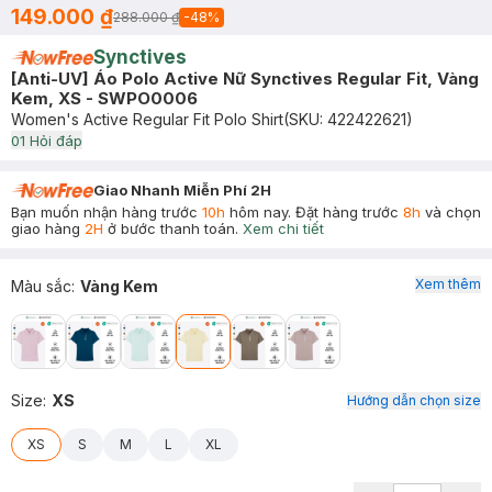
149.000 ₫
288.000 ₫
-
48
%
Synctives
[Anti-UV] Áo Polo Active Nữ Synctives Regular Fit, Vàng
Kem, XS - SWPO0006
Women's Active Regular Fit Polo Shirt
(SKU:
422422621
)
0
1
Hỏi đáp
Giao Nhanh Miễn Phí 2H
Bạn muốn nhận hàng trước
10h
hôm nay. Đặt hàng trước
8h
và chọn
giao hàng
2H
ở bước thanh toán.
Xem chi tiết
Xem thêm
Màu sắc
:
Vàng Kem
Size
:
XS
Hướng dẫn chọn size
XS
S
M
L
XL