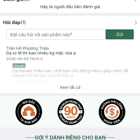
Hãy là người đầu tiên đánh giá
Hỏi đáp
(
1
)
Gửi
Trần Hồ Phương Thảo
Dạ sz M thì bao nhiêu kg mặc vừa ạ
2026-06-04
Thích
0
Hasaki
Dạ Hasaki chào bạn, nhờ bạn chủ động inbox giúp mình để
Hasaki hỗ trợ bạn cụ thể hơn ạ
2026-06-04
Thích
0
Xem tất cả
GỢI Ý DÀNH RIÊNG CHO BẠN