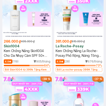
266.000 ₫
381.000 ₫
495.000 ₫
610.000 ₫
Skin1004
La Roche-Posay
Kem Chống Nắng Skin1004
Kem Chống Nắng La Roche-
Cho Da Nhạy Cảm SPF 50+
Posay Phổ Rộng, Nâng Tông
50ml
Kiềm Dầu 50ml
(119)
905/tháng
(28)
676/tháng
4.8
4.9
64
%
73
%
Bill Skin1004 từ 399k Tặng Kem
Bill La roche-posay 399K Tặng
Chống Nắng Cho Da Nhạy Cảm
Gel rửa mặt da dầu nhạy cảm 50ml
SPF 50+ 20ml (SL Có Hạn)
(SL có hạn)
-
38
%
-
37
%