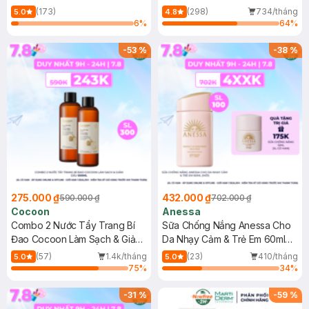
150ml
(173)
(298)
734/tháng
5.0
4.8
6
%
64
%
-
53
%
-
38
%
275.000 ₫
432.000 ₫
590.000 ₫
702.000 ₫
Cocoon
Anessa
Combo 2 Nước Tẩy Trang Bí
Sữa Chống Nắng Anessa Cho
Đao Cocoon Làm Sạch & Giảm
Da Nhạy Cảm & Trẻ Em 60ml
Dầu 500ml
(Mới)
(57)
1.4k/tháng
(23)
410/tháng
5.0
5.0
75
%
34
%
-
31
%
-
59
%