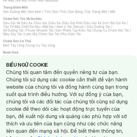
Kẻ Mày
/
Kẻ Mắt
/
Phấn Mắt
/
Mascara
Trang Điểm Môi
Son Dưỡng Môi
/
Son Kem / Tint
/
Son Thỏi
/
Son Bóng
/
Tẩy Trang Mắt / Môi
Chăm Sóc Tóc Và Da Đầu
Dầu Gội Và Dầu Xả
/
Dầu Gội
/
Dầu Xả
/
Dầu Gội Khô
/
Dầu Gội Xả 2in1
/
Bộ Gội Xả
/
Tẩy Tế Bào Chết Da Đầu
/
Mặt Nạ / Kem Ủ Tóc
/
Serum / Dầu Dưỡng Tóc
/
Xịt Dưỡng Tóc
/
Thuốc Nhuộm Tóc
/
Sản Phẩm Tạo Kiểu Tóc
/
Dụng Cụ Chăm Sóc Tóc
/
Máy Sấy Tóc
/
Lược
/
Bộ Chăm Sóc Tóc
/
Phụ Kiện Tóc
Chăm Sóc Cơ Thể
Kem Tẩy Lông
/
Dụng Cụ Tẩy Lông
Nước Hoa
Nước Hoa Nữ
/
Nước Hoa Nam
/
Nước Hoa Cao Cấp
/
Xịt Thơm Toàn Thân
/
Nước Hoa Vùng Kín
Notice about cookies usage
BIỂU NGỮ COOKIE
Chăm Sóc Cá Nhân
Chúng tôi quan tâm đến quyền riêng tư của bạn.
Chống Muỗi
/
Khẩu Trang
/
Máy Massage
/
Mặt Nạ Xông Hơi
/
Nước Rửa Tay
/
Sản Phẩm Chăm Sóc Khác
/
Bàn Chải Đánh Răng
/
Bàn Chải Điện
/
Chúng tôi sử dụng các cookie cần thiết để vận hành
Hỗ Trợ Trắng Răng
/
Kem Đánh Răng
/
Máy Tăm Nước
/
Nước Súc Miệng
/
Tăm / Chỉ Nha Khoa
/
Xịt Thơm Miệng
/
Dung Dịch Vệ Sinh
/
Dưỡng Vùng Kín
/
website của chúng tôi và đồng hành cùng bạn trong
Khăn Ướt Vệ Sinh Vùng Kín
/
Băng Vệ Sinh
/
Tampon
/
Bọt Cạo Râu
/
Dao Cạo Râu
/
Máy Cạo Râu
suốt quá trình điều hướng. Với sự đồng ý của bạn,
Vấn Đề Về Da
chúng tôi và các đối tác của chúng tôi cũng sử dụng
Da Dầu / Lỗ Chân Lông To
/
Da Khô / Mất Nước
/
Da Lão Hóa
/
Da Mụn
/
Da Nhạy Cảm / Kích Ứng
/
Da Xỉn Màu
/
Thâm / Nám / Tàn Nhang
/
cookie để theo dõi các hoạt động trực tuyến của
Quầng Thâm & Bọng Mắt
/
Sẹo
/
Viêm Da Cơ Địa
bạn, đề xuất nội dung và quảng cáo phù hợp với sở
Dụng Cụ / Phụ Kiện Chăm Sóc Da
Chat i
Bông Tẩy Trang
/
Khăn Lau Mặt Khô
/
Dụng Cụ / Máy Rửa Mặt
/
Máy Chăm Sóc Da
/
thích và ưu tiên của bạn cũng như các chức năng
Dụng Cụ Chăm Sóc Khác
liên quan đến mạng xã hội. Để biết thêm thông tin,