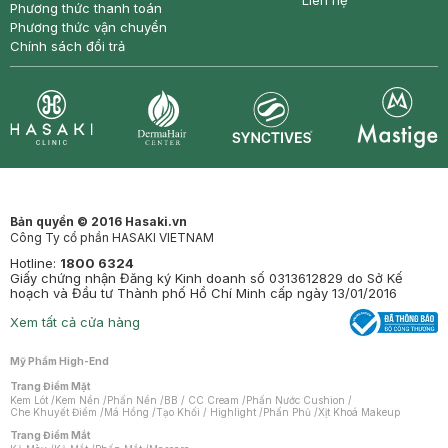
Liên hệ
Phương thức thanh toán
Phương thức vận chuyển
Chính sách đổi trả
Synctives
Clinic
Dermahair
Mastige
Bản quyền © 2016 Hasaki.vn
Công Ty cổ phần HASAKI VIETNAM
Hotline:
1800 6324
Giấy chứng nhận Đăng ký Kinh doanh số 0313612829 do Sở Kế
hoạch và Đầu tư Thành phố Hồ Chí Minh cấp ngày 13/01/2016
Xem tất cả cửa hàng
Mỹ Phẩm High-End
Trang Điểm Mặt
Kem Lót
/
Kem Nền
/
Phấn Nền
/
BB / CC Cream
/
Phấn Nước Cushion
/
Che Khuyết Điểm
/
Má Hồng
/
Tạo Khối / Highlight
/
Phấn Phủ
/
Xịt Khoá Makeup
Trang Điểm Mắt