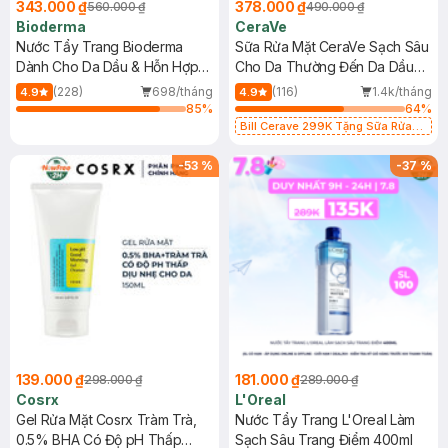
343.000 ₫
378.000 ₫
560.000 ₫
490.000 ₫
Bioderma
CeraVe
Nước Tẩy Trang Bioderma
Sữa Rửa Mặt CeraVe Sạch Sâu
Dành Cho Da Dầu & Hỗn Hợp
Cho Da Thường Đến Da Dầu
500ml
473ml
(228)
698/tháng
(116)
1.4k/tháng
4.9
4.9
85
%
64
%
Bill Cerave 299K Tặng Sữa Rửa
Mặt Cerave 30ml (SL có hạn)
-
53
%
-
37
%
139.000 ₫
181.000 ₫
298.000 ₫
289.000 ₫
Cosrx
L'Oreal
Gel Rửa Mặt Cosrx Tràm Trà,
Nước Tẩy Trang L'Oreal Làm
0.5% BHA Có Độ pH Thấp
Sạch Sâu Trang Điểm 400ml