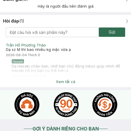
Hãy là người đầu tiên đánh giá
Hỏi đáp
(
1
)
Gửi
Trần Hồ Phương Thảo
Dạ sz M thì bao nhiêu kg mặc vừa ạ
2026-06-04
Thích
0
Hasaki
Dạ Hasaki chào bạn, nhờ bạn chủ động inbox giúp mình để
Hasaki hỗ trợ bạn cụ thể hơn ạ
2026-06-04
Thích
0
Xem tất cả
GỢI Ý DÀNH RIÊNG CHO BẠN