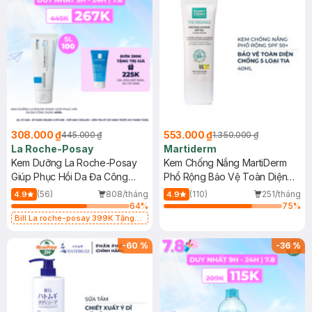
308.000 ₫
553.000 ₫
445.000 ₫
1.350.000 ₫
La Roche-Posay
Martiderm
Kem Dưỡng La Roche-Posay
Kem Chống Nắng MartiDerm
Giúp Phục Hồi Da Đa Công
Phổ Rộng Bảo Vệ Toàn Diện
Dụng 40ml
40ml
(56)
808/tháng
(110)
251/tháng
4.9
4.9
64
%
75
%
Bill La roche-posay 399K Tặng
Gel rửa mặt da dầu nhạy cảm 50ml
(SL có hạn)
-
60
%
-
36
%