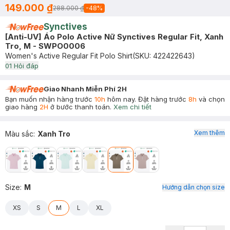
149.000 ₫
288.000 ₫
-
48
%
Synctives
[Anti-UV] Áo Polo Active Nữ Synctives Regular Fit, Xanh
Tro, M - SWPO0006
Women's Active Regular Fit Polo Shirt
(SKU:
422422643
)
0
1
Hỏi đáp
Giao Nhanh Miễn Phí 2H
Bạn muốn nhận hàng trước
10h
hôm nay. Đặt hàng trước
8h
và chọn
giao hàng
2H
ở bước thanh toán.
Xem chi tiết
Xem thêm
Màu sắc
:
Xanh Tro
Size
:
M
Hướng dẫn chọn size
XS
S
M
L
XL