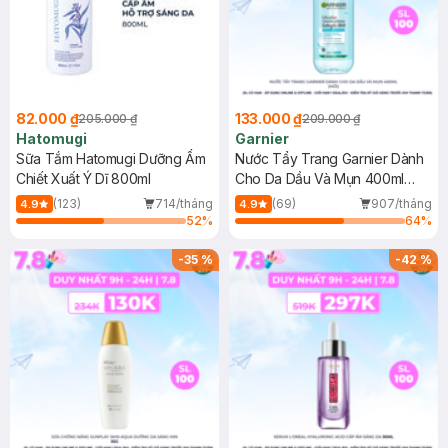
82.000 ₫
133.000 ₫
205.000 ₫
209.000 ₫
Hatomugi
Garnier
Sữa Tắm Hatomugi Dưỡng Ẩm
Nước Tẩy Trang Garnier Dành
Chiết Xuất Ý Dĩ 800ml
Cho Da Dầu Và Mụn 400ml
(Mới)
(123)
714/tháng
(69)
907/tháng
4.9
4.9
52
%
64
%
-
35
%
-
42
%