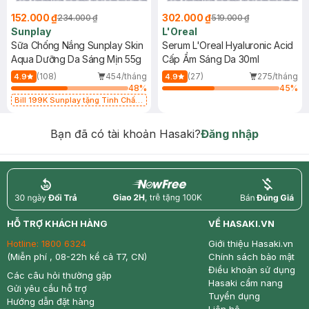
152.000 ₫
302.000 ₫
234.000 ₫
519.000 ₫
Sunplay
L'Oreal
Sữa Chống Nắng Sunplay Skin
Serum L'Oreal Hyaluronic Acid
Aqua Dưỡng Da Sáng Mịn 55g
Cấp Ẩm Sáng Da 30ml
(108)
454/tháng
(27)
275/tháng
4.9
4.9
48
%
45
%
Bill 199K Sunplay tặng Tinh Chất
Chống Nắng 7g trị giá 30K (SL có
hạn)
Bạn đã có tài khoản Hasaki?
Đăng nhập
return
nowfree
price
HỖ TRỢ KHÁCH HÀNG
VỀ HASAKI.VN
Hotline:
1800 6324
Giới thiệu Hasaki.vn
(Miễn phí , 08-22h kể cả T7, CN)
Chính sách bảo mật
Điều khoản sử dụng
Các câu hỏi thường gặp
Hasaki cẩm nang
Gửi yêu cầu hỗ trợ
Tuyển dụng
Hướng dẫn đặt hàng