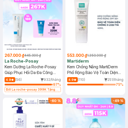
267.000 ₫
553.000 ₫
445.000 ₫
1.350.000 ₫
La Roche-Posay
Martiderm
Kem Dưỡng La Roche-Posay
Kem Chống Nắng MartiDerm
Giúp Phục Hồi Da Đa Công
Phổ Rộng Bảo Vệ Toàn Diện
Dụng 40ml
40ml
(56)
932/tháng
(110)
251/tháng
4.9
4.9
97
%
75
%
Bill La roche-posay 399K Tặng
Gel rửa mặt da dầu nhạy cảm 50ml
(SL có hạn)
-
60
%
-
49
%