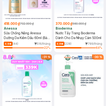
418.000 ₫
370.000 ₫
702.000 ₫
560.000 ₫
Anessa
Bioderma
Sữa Chống Nắng Anessa
Nước Tẩy Trang Bioderma
Dưỡng Da Kiềm Dầu 60ml (Bản
Dành Cho Da Nhạy Cảm 500ml
Mới)
(44)
516/tháng
(228)
789/tháng
4.9
4.9
22
%
64
%
-
31
%
-
30
%