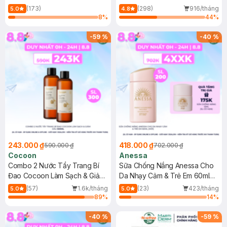
150ml
(173)
(298)
916/tháng
5.0
4.8
8
%
44
%
-
59
%
-
40
%
243.000 ₫
418.000 ₫
590.000 ₫
702.000 ₫
Cocoon
Anessa
Combo 2 Nước Tẩy Trang Bí
Sữa Chống Nắng Anessa Cho
Đao Cocoon Làm Sạch & Giảm
Da Nhạy Cảm & Trẻ Em 60ml
Dầu 500ml
(Mới)
(57)
1.6k/tháng
(23)
423/tháng
5.0
5.0
89
%
14
%
-
40
%
-
59
%