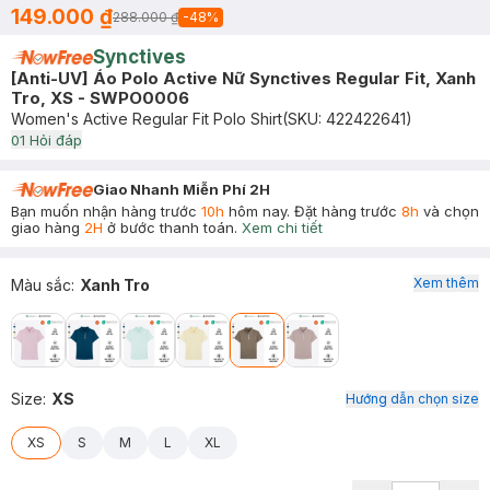
149.000 ₫
288.000 ₫
-
48
%
Synctives
[Anti-UV] Áo Polo Active Nữ Synctives Regular Fit, Xanh
Tro, XS - SWPO0006
Women's Active Regular Fit Polo Shirt
(SKU:
422422641
)
0
1
Hỏi đáp
Giao Nhanh Miễn Phí 2H
Bạn muốn nhận hàng trước
10h
hôm nay. Đặt hàng trước
8h
và chọn
giao hàng
2H
ở bước thanh toán.
Xem chi tiết
Xem thêm
Màu sắc
:
Xanh Tro
Size
:
XS
Hướng dẫn chọn size
XS
S
M
L
XL