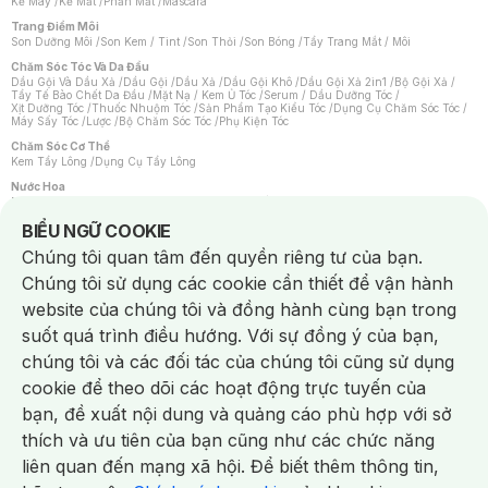
Kẻ Mày
/
Kẻ Mắt
/
Phấn Mắt
/
Mascara
Trang Điểm Môi
Son Dưỡng Môi
/
Son Kem / Tint
/
Son Thỏi
/
Son Bóng
/
Tẩy Trang Mắt / Môi
Chăm Sóc Tóc Và Da Đầu
Dầu Gội Và Dầu Xả
/
Dầu Gội
/
Dầu Xả
/
Dầu Gội Khô
/
Dầu Gội Xả 2in1
/
Bộ Gội Xả
/
Tẩy Tế Bào Chết Da Đầu
/
Mặt Nạ / Kem Ủ Tóc
/
Serum / Dầu Dưỡng Tóc
/
Xịt Dưỡng Tóc
/
Thuốc Nhuộm Tóc
/
Sản Phẩm Tạo Kiểu Tóc
/
Dụng Cụ Chăm Sóc Tóc
/
Máy Sấy Tóc
/
Lược
/
Bộ Chăm Sóc Tóc
/
Phụ Kiện Tóc
Chăm Sóc Cơ Thể
Kem Tẩy Lông
/
Dụng Cụ Tẩy Lông
Nước Hoa
Nước Hoa Nữ
/
Nước Hoa Nam
/
Nước Hoa Cao Cấp
/
Xịt Thơm Toàn Thân
/
Nước Hoa Vùng Kín
Notice about cookies usage
BIỂU NGỮ COOKIE
Chăm Sóc Cá Nhân
Chúng tôi quan tâm đến quyền riêng tư của bạn.
Chống Muỗi
/
Khẩu Trang
/
Máy Massage
/
Mặt Nạ Xông Hơi
/
Nước Rửa Tay
/
Sản Phẩm Chăm Sóc Khác
/
Bàn Chải Đánh Răng
/
Bàn Chải Điện
/
Chúng tôi sử dụng các cookie cần thiết để vận hành
Hỗ Trợ Trắng Răng
/
Kem Đánh Răng
/
Máy Tăm Nước
/
Nước Súc Miệng
/
Tăm / Chỉ Nha Khoa
/
Xịt Thơm Miệng
/
Dung Dịch Vệ Sinh
/
Dưỡng Vùng Kín
/
website của chúng tôi và đồng hành cùng bạn trong
Khăn Ướt Vệ Sinh Vùng Kín
/
Băng Vệ Sinh
/
Tampon
/
Bọt Cạo Râu
/
Dao Cạo Râu
/
Máy Cạo Râu
suốt quá trình điều hướng. Với sự đồng ý của bạn,
Vấn Đề Về Da
chúng tôi và các đối tác của chúng tôi cũng sử dụng
Da Dầu / Lỗ Chân Lông To
/
Da Khô / Mất Nước
/
Da Lão Hóa
/
Da Mụn
/
Da Nhạy Cảm / Kích Ứng
/
Da Xỉn Màu
/
Thâm / Nám / Tàn Nhang
/
cookie để theo dõi các hoạt động trực tuyến của
Quầng Thâm & Bọng Mắt
/
Sẹo
/
Viêm Da Cơ Địa
bạn, đề xuất nội dung và quảng cáo phù hợp với sở
Dụng Cụ / Phụ Kiện Chăm Sóc Da
Chat i
Bông Tẩy Trang
/
Khăn Lau Mặt Khô
/
Dụng Cụ / Máy Rửa Mặt
/
Máy Chăm Sóc Da
/
thích và ưu tiên của bạn cũng như các chức năng
Dụng Cụ Chăm Sóc Khác
liên quan đến mạng xã hội. Để biết thêm thông tin,