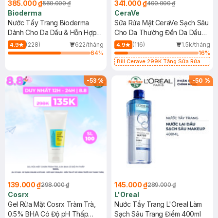
385.000 ₫
341.000 ₫
560.000 ₫
490.000 ₫
Bioderma
CeraVe
Nước Tẩy Trang Bioderma
Sữa Rửa Mặt CeraVe Sạch Sâu
Dành Cho Da Dầu & Hỗn Hợp
Cho Da Thường Đến Da Dầu
500ml
473ml
(228)
622/tháng
(116)
1.5k/tháng
4.9
4.9
64
%
16
%
Bill Cerave 299K Tặng Sữa Rửa
Mặt Cerave 30ml (SL có hạn)
-
53
%
-
50
%
139.000 ₫
145.000 ₫
298.000 ₫
289.000 ₫
Cosrx
L'Oreal
Gel Rửa Mặt Cosrx Tràm Trà,
Nước Tẩy Trang L'Oreal Làm
0.5% BHA Có Độ pH Thấp
Sạch Sâu Trang Điểm 400ml