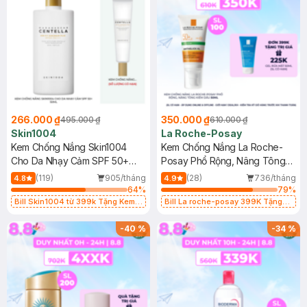
266.000 ₫
350.000 ₫
495.000 ₫
610.000 ₫
Skin1004
La Roche-Posay
Kem Chống Nắng Skin1004
Kem Chống Nắng La Roche-
Cho Da Nhạy Cảm SPF 50+
Posay Phổ Rộng, Nâng Tông
50ml
Kiềm Dầu 50ml
(119)
905/tháng
(28)
736/tháng
4.8
4.9
64
%
79
%
Bill Skin1004 từ 399k Tặng Kem
Bill La roche-posay 399K Tặng
Chống Nắng Cho Da Nhạy Cảm
Gel rửa mặt da dầu nhạy cảm 50ml
SPF 50+ 20ml (SL Có Hạn)
(SL có hạn)
-
40
%
-
34
%