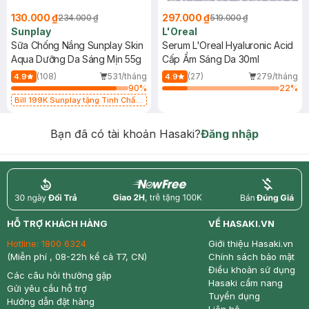
130.000 ₫
297.000 ₫
234.000 ₫
519.000 ₫
Sunplay
L'Oreal
Sữa Chống Nắng Sunplay Skin
Serum L'Oreal Hyaluronic Acid
Aqua Dưỡng Da Sáng Mịn 55g
Cấp Ẩm Sáng Da 30ml
(108)
531/tháng
(27)
279/tháng
4.9
4.9
90
%
22
%
Bill 199K Sunplay tặng Tinh Chất
Chống Nắng 7g trị giá 30K (SL có
hạn)
Bạn đã có tài khoản Hasaki?
Đăng nhập
return
nowfree
price
HỖ TRỢ KHÁCH HÀNG
VỀ HASAKI.VN
Hotline:
1800 6324
Giới thiệu Hasaki.vn
(Miễn phí , 08-22h kể cả T7, CN)
Chính sách bảo mật
Điều khoản sử dụng
Các câu hỏi thường gặp
Hasaki cẩm nang
Gửi yêu cầu hỗ trợ
Tuyển dụng
Hướng dẫn đặt hàng