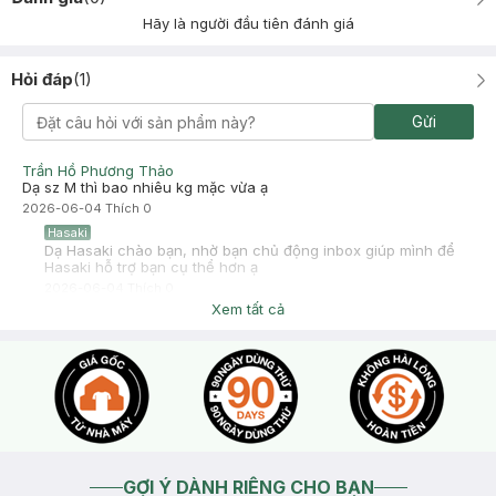
Hãy là người đầu tiên đánh giá
Hỏi đáp
(
1
)
Gửi
Trần Hồ Phương Thảo
Dạ sz M thì bao nhiêu kg mặc vừa ạ
2026-06-04
Thích
0
Hasaki
Dạ Hasaki chào bạn, nhờ bạn chủ động inbox giúp mình để
Hasaki hỗ trợ bạn cụ thể hơn ạ
2026-06-04
Thích
0
Xem tất cả
GỢI Ý DÀNH RIÊNG CHO BẠN