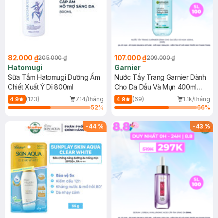
82.000 ₫
107.000 ₫
205.000 ₫
209.000 ₫
Hatomugi
Garnier
Sữa Tắm Hatomugi Dưỡng Ẩm
Nước Tẩy Trang Garnier Dành
Chiết Xuất Ý Dĩ 800ml
Cho Da Dầu Và Mụn 400ml
(Mới)
(123)
714/tháng
(69)
1.1k/tháng
4.9
4.9
52
%
66
%
-
44
%
-
43
%