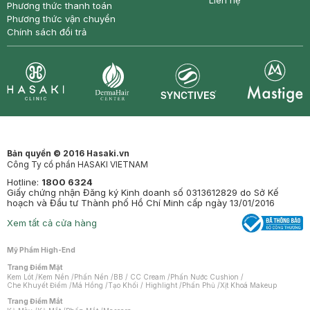
Liên hệ
Phương thức thanh toán
Phương thức vận chuyển
Chính sách đổi trả
Synctives
Clinic
Dermahair
Mastige
Bản quyền © 2016 Hasaki.vn
Công Ty cổ phần HASAKI VIETNAM
Hotline:
1800 6324
Giấy chứng nhận Đăng ký Kinh doanh số 0313612829 do Sở Kế
hoạch và Đầu tư Thành phố Hồ Chí Minh cấp ngày 13/01/2016
Xem tất cả cửa hàng
Mỹ Phẩm High-End
Trang Điểm Mặt
Kem Lót
/
Kem Nền
/
Phấn Nền
/
BB / CC Cream
/
Phấn Nước Cushion
/
Che Khuyết Điểm
/
Má Hồng
/
Tạo Khối / Highlight
/
Phấn Phủ
/
Xịt Khoá Makeup
Trang Điểm Mắt