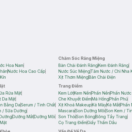
Chăm Sóc Răng Miệng
ớc Hoa Nam
Bàn Chải Đánh Răng
Kem Đánh Răng
Thân
Nước Hoa Cao Cấp
Nước Súc Miệng
Tăm Nước / Chỉ Nha 
Kín
Xịt Thơm Miệng
Bàn Chải Điện
Mặt
Trang Điểm
ữa Rửa Mặt
Kem Lót
Kem Nền
Phấn Nền
Phấn Nước
t Da Mặt
Che Khuyết Điểm
Má Hồng
Phấn Phủ
ân Bằng Da
Serum / Tinh Chất
Xịt Khoá Makeup
Kẻ Mày
Kẻ Mắt
Phấn 
n / Sữa Dưỡng
Mascara
Son Dưỡng Môi
Son Kem / Tin
 Dưỡng
Dưỡng Mắt
Dưỡng Môi
Son Thỏi
Son Bóng
Bông Tẩy Trang
Mặt
Cọ Trang Điểm
Giấy Thấm Dầu
 Khỏe
Vấn Đề Về Da