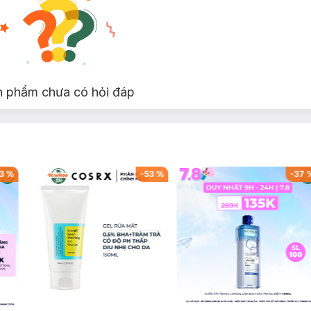
n phẩm chưa có hỏi đáp
3
%
-
53
%
-
37