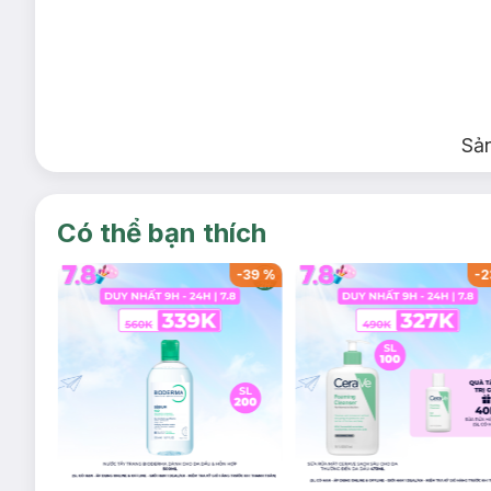
Sả
Có thể bạn thích
-
37
%
-
39
%
-
2