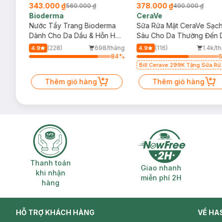
343.000 ₫
378.000 ₫
560.000 ₫
490.000 ₫
Bioderma
CeraVe
rma
Nước Tẩy Trang Bioderma
Sữa Rửa Mặt CeraVe Sạc
m
Dành Cho Da Dầu & Hỗn Hợp
Sâu Cho Da Thường Đến 
500ml
Dầu 473ml
/tháng
(228)
698/tháng
(116)
1.4k/t
4.9
4.9
78
%
84
%
Bill Cerave 299K Tặng Sữa Rử
Mặt Cerave 30ml (SL có hạn)
Thêm giỏ hàng
Thêm giỏ hàng
Thanh toán khi nhận hàng
Giao nhanh miễ
Thanh toán
Giao nhanh
khi nhận
miễn phí 2H
hàng
HỖ TRỢ KHÁCH HÀNG
VỀ HA