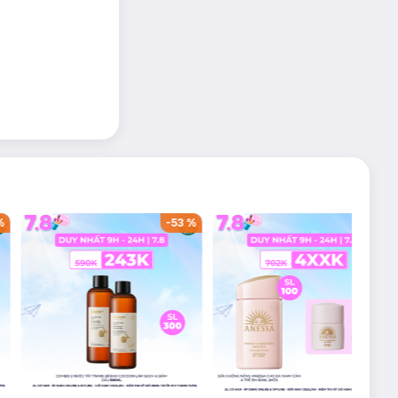
%
-
53
%
-
38
%