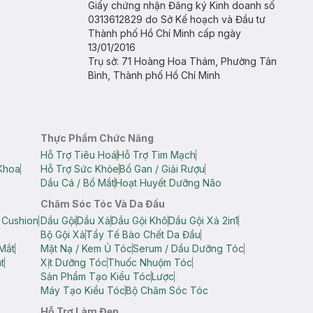
Giấy chứng nhận Đăng ký Kinh doanh số
0313612829 do Sở Kế hoạch và Đầu tư
Thành phố Hồ Chí Minh cấp ngày
13/01/2016
Trụ sở: 71 Hoàng Hoa Thám, Phường Tân
Bình, Thành phố Hồ Chí Minh
Thực Phẩm Chức Năng
Hỗ Trợ Tiêu Hoá
Hỗ Trợ Tim Mạch
Khoa
Hỗ Trợ Sức Khỏe
Bổ Gan / Giải Rượu
Dầu Cá / Bổ Mắt
Hoạt Huyết Dưỡng Não
Chăm Sóc Tóc Và Da Đầu
 Cushion
Dầu Gội
Dầu Xả
Dầu Gội Khô
Dầu Gội Xả 2in1
Bộ Gội Xả
Tẩy Tế Bào Chết Da Đầu
Mắt
Mặt Nạ / Kem Ủ Tóc
Serum / Dầu Dưỡng Tóc
t
Xịt Dưỡng Tóc
Thuốc Nhuộm Tóc
Sản Phẩm Tạo Kiểu Tóc
Lược
Máy Tạo Kiểu Tóc
Bộ Chăm Sóc Tóc
Hỗ Trợ Làm Đẹp