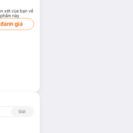
ận xét của bạn về
 phẩm này
 đánh giá
Gửi