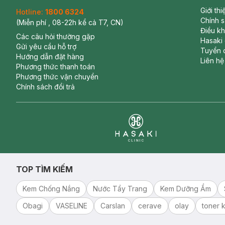
Giới th
Hotline:
1800 6324
Chính 
(Miễn phí , 08-22h kể cả T7, CN)
Điều k
Các câu hỏi thường gặp
Hasaki
Gửi yêu cầu hỗ trợ
Tuyển 
Hướng dẫn đặt hàng
Liên hệ
Phương thức thanh toán
Phương thức vận chuyển
Chính sách đổi trả
Clinic
TOP TÌM KIẾM
Kem Chống Nắng
Nước Tẩy Trang
Kem Dưỡng Ẩm
Obagi
VASELINE
Carslan
cerave
olay
toner k