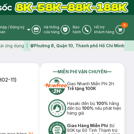
0
nhập
/
Đăng ký
Hệ thống
Bảo
Hỗ trợ
User Icon
Store Icon
Warranty Icon
Phone Icon
Cart I
oản
cửa hàng
hành
khách hàng
ải ứng dụng
Phường 8, Quận 10, Thành phố Hồ Chí Minh
Map icon
MIỄN PHÍ VẬN CHUYỂN
H02-11)
Giao Nhanh Miễn Phí 2H.
Trễ tặng 100K
Hasaki đền bù
100%
hãng
đền bù
100%
nếu phát hiện
hàng giả
Giao Hàng Miễn Phí
(từ
90K tại 60 Tỉnh Thành trừ
họn giao hàng
2H