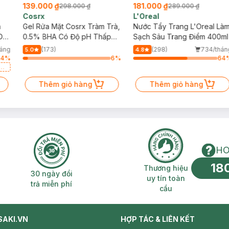
139.000 ₫
181.000 ₫
298.000 ₫
289.000 ₫
Cosrx
L'Oreal
h
Gel Rửa Mặt Cosrx Tràm Trà,
Nước Tẩy Trang L'Oreal Là
Da
0.5% BHA Có Độ pH Thấp
Sạch Sâu Trang Điểm 400ml
150ml
háng
(173)
(298)
734/thán
5.0
4.8
64
%
6
%
64
a
Thêm giỏ hàng
Thêm giỏ hàng
HO
18
n phí 2H
30 ngày đổi trả miễn phí
Thương hiệu uy 
Thương hiệu
30 ngày đổi
uy tín toàn
trả miễn phí
cầu
SAKI.VN
HỢP TÁC & LIÊN KẾT