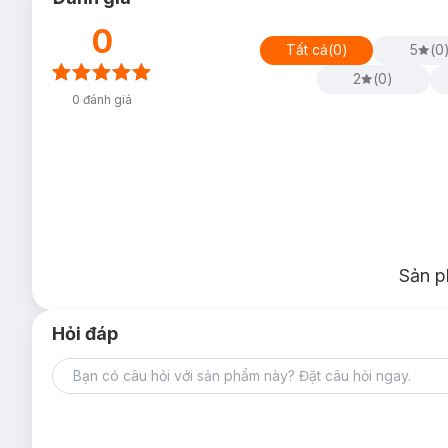
0
Tất cả
(
0
)
5
(
0
2
(
0
)
0
đánh giá
Sản p
Hỏi đáp