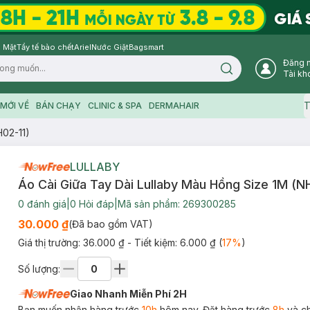
 Mặt
Tẩy tế bào chết
Ariel
Nước Giặt
Bagsmart
Đăng 
Search icon
Tài kh
T
MỚI VỀ
BÁN CHẠY
CLINIC & SPA
DERMAHAIR
H02-11)
LULLABY
Áo Cài Giữa Tay Dài Lullaby Màu Hồng Size 1M (N
0
đánh giá
|
0
Hỏi đáp
|
Mã sản phẩm:
269300285
30.000 ₫
(Đã bao gồm VAT)
Giá thị trường:
36.000 ₫
- Tiết kiệm:
6.000 ₫
(
17
%
)
Số lượng:
Giao Nhanh Miễn Phí 2H
Bạn muốn nhận hàng trước
10h
hôm nay. Đặt hàng trước
8h
và c