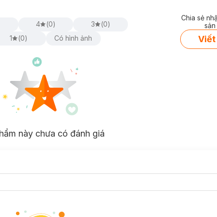
Chia sẻ nh
)
4
(
0
)
3
(
0
)
sản
Viết
1
(
0
)
Có hình ảnh
hẩm này chưa có đánh giá