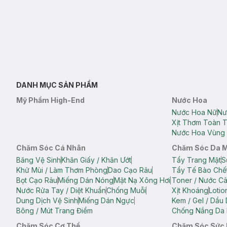
DANH MỤC SẢN PHẨM
Mỹ Phẩm High-End
Nước Hoa
Nước Hoa Nữ
Nư
Xịt Thơm Toàn 
Nước Hoa Vùng 
Chăm Sóc Cá Nhân
Chăm Sóc Da 
Băng Vệ Sinh
Khăn Giấy / Khăn Ướt
Tẩy Trang Mặt
S
Khử Mùi / Làm Thơm Phòng
Dao Cạo Râu
Tẩy Tế Bào Chế
Bọt Cạo Râu
Miếng Dán Nóng
Mặt Nạ Xông Hơi
Toner / Nước C
Nước Rửa Tay / Diệt Khuẩn
Chống Muỗi
Xịt Khoáng
Lotio
Dung Dịch Vệ Sinh
Miếng Dán Ngực
Kem / Gel / Dầu
Bông / Mút Trang Điểm
Chống Nắng Da 
Chăm Sóc Cơ Thể
Chăm Sóc Sức