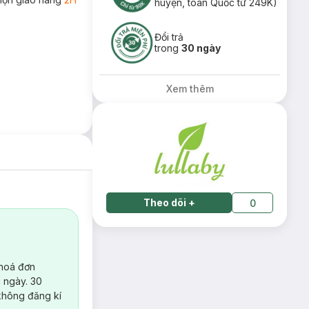
huyện, toàn Quốc từ 249K)
Đổi trả
trong
30 ngày
Xem thêm
Theo dõi
+
0
 hoá đơn
 ngày. 30
không đăng kí