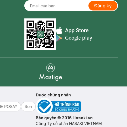
Đăng ký
Appstore icon
Goolge Play icon
Mastige
Được chứng nhận
HE POSAY
Son
Bản quyền © 2016 Hasaki.vn
Công Ty cổ phần HASAKI VIETNAM