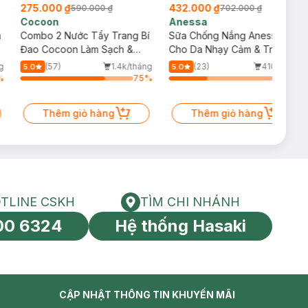
275.000 ₫
432.000 ₫
590.000 ₫
702.000 ₫
Cocoon
Anessa
m
Combo 2 Nước Tẩy Trang Bí
Sữa Chống Nắng Anessa
Đao Cocoon Làm Sạch &
Cho Da Nhạy Cảm & Trẻ Em
Giảm Dầu 500ml
60ml (Mới)
g
(57)
1.4k/tháng
(23)
410/tháng
5.0
5.0
%
75
%
34
%
Thêm giỏ hàng
Thêm giỏ hàng
TLINE CSKH
TÌM CHI NHÁNH
HOTLINE CSKH
Tìm chi nhánh
00 6324
Hệ thống Hasaki
tín toàn cầu
CẬP NHẬT THÔNG TIN KHUYẾN MÃI