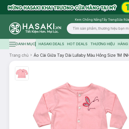
Kem Chống Nắng
Tẩy Trang
Sữa Rửa
Logo
DANH MỤC
HASAKI DEALS
HOT DEALS
THƯƠNG HIỆU
HÀNG 
Hamburger icon
Trang chủ
Áo Cài Giữa Tay Dài Lullaby Màu Hồng Size 1M (N