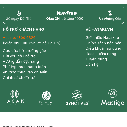
return
nowfree
price
HỖ TRỢ KHÁCH HÀNG
VỀ HASAKI.VN
Hotline:
1800 6324
Giới thiệu Hasaki.vn
(Miễn phí , 08-22h kể cả T7, CN)
Chính sách bảo mật
Điều khoản sử dụng
Các câu hỏi thường gặp
Hasaki cẩm nang
Gửi yêu cầu hỗ trợ
Tuyển dụng
Hướng dẫn đặt hàng
Liên hệ
Phương thức thanh toán
Phương thức vận chuyển
Chính sách đổi trả
Synctives
Clinic
Dermahair
Mastige