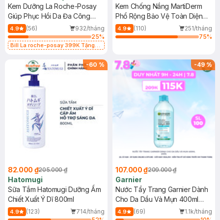
Kem Dưỡng La Roche-Posay
Kem Chống Nắng MartiDerm
Giúp Phục Hồi Da Đa Công
Phổ Rộng Bảo Vệ Toàn Diện
Dụng 40ml
40ml
(56)
932/tháng
(110)
251/tháng
4.9
4.9
25
%
75
%
Bill La roche-posay 399K Tặng
Gel rửa mặt da dầu nhạy cảm 50ml
(SL có hạn)
-
60
%
-
49
%
82.000 ₫
107.000 ₫
205.000 ₫
209.000 ₫
Hatomugi
Garnier
Sữa Tắm Hatomugi Dưỡng Ẩm
Nước Tẩy Trang Garnier Dành
Chiết Xuất Ý Dĩ 800ml
Cho Da Dầu Và Mụn 400ml
(Mới)
(123)
714/tháng
(69)
1.1k/tháng
4.9
4.9
52
%
10
%