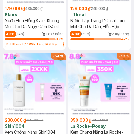
179.000 ₫
129.000 ₫
435.000 ₫
249.000 ₫
Klairs
L'Oreal
Nước Hoa Hồng Klairs Không
Nước Tẩy Trang L'Oreal Tươi
Mùi Cho Da Nhạy Cảm 180ml
Mát Cho Da Dầu, Hỗn Hợp
400ml
(148)
1.8k/tháng
(298)
2.1k/tháng
4.8
4.8
87
%
47
%
Bill Klairs từ 299k Tặng Mặt Nạ
Làm Dịu Da & Kiểm Soát Dầu Nhờn
25ml (SL Có Hạn)
-
54
%
-
43
%
230.000 ₫
350.000 ₫
495.000 ₫
610.000 ₫
Skin1004
La Roche-Posay
Kem Chống Nắng Skin1004
Kem Chống Nắng La Roche-