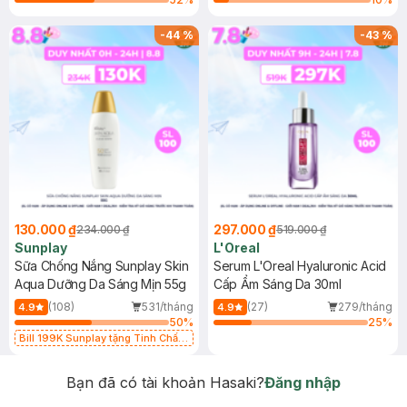
-
44
%
-
43
%
130.000 ₫
297.000 ₫
234.000 ₫
519.000 ₫
Sunplay
L'Oreal
Sữa Chống Nắng Sunplay Skin
Serum L'Oreal Hyaluronic Acid
Aqua Dưỡng Da Sáng Mịn 55g
Cấp Ẩm Sáng Da 30ml
(108)
531/tháng
(27)
279/tháng
4.9
4.9
50
%
25
%
Bill 199K Sunplay tặng Tinh Chất
Chống Nắng 7g trị giá 30K (SL có
hạn)
Bạn đã có tài khoản Hasaki?
Đăng nhập