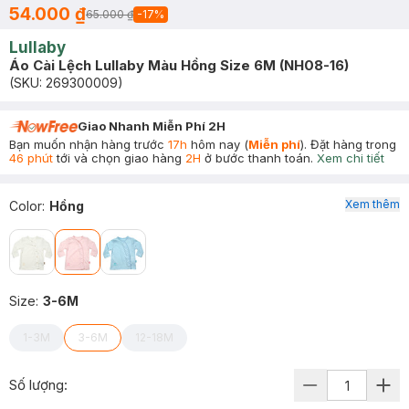
54.000 ₫
65.000 ₫
-
17
%
Lullaby
Áo Cài Lệch Lullaby Màu Hồng Size 6M (NH08-16)
(SKU:
269300009
)
Giao Nhanh Miễn Phí 2H
Bạn muốn nhận hàng trước
17h
hôm nay (
Miễn phí
). Đặt hàng trong
46 phút
tới và chọn giao hàng
2H
ở bước thanh toán.
Xem chi tiết
Xem thêm
Color
:
Hồng
Size
:
3-6M
1-3M
3-6M
12-18M
Số lượng: