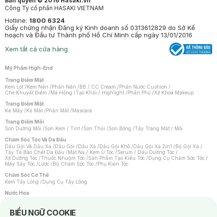
Bản quyền © 2016 Hasaki.vn
Công Ty cổ phần HASAKI VIETNAM
Hotline:
1800 6324
Giấy chứng nhận Đăng ký Kinh doanh số 0313612829 do Sở Kế
hoạch và Đầu tư Thành phố Hồ Chí Minh cấp ngày 13/01/2016
Xem tất cả cửa hàng
Mỹ Phẩm High-End
Trang Điểm Mặt
Kem Lót
/
Kem Nền
/
Phấn Nền
/
BB / CC Cream
/
Phấn Nước Cushion
/
Che Khuyết Điểm
/
Má Hồng
/
Tạo Khối / Highlight
/
Phấn Phủ
/
Xịt Khoá Makeup
Trang Điểm Mắt
Kẻ Mày
/
Kẻ Mắt
/
Phấn Mắt
/
Mascara
Trang Điểm Môi
Son Dưỡng Môi
/
Son Kem / Tint
/
Son Thỏi
/
Son Bóng
/
Tẩy Trang Mắt / Môi
Chăm Sóc Tóc Và Da Đầu
Dầu Gội Và Dầu Xả
/
Dầu Gội
/
Dầu Xả
/
Dầu Gội Khô
/
Dầu Gội Xả 2in1
/
Bộ Gội Xả
/
Tẩy Tế Bào Chết Da Đầu
/
Mặt Nạ / Kem Ủ Tóc
/
Serum / Dầu Dưỡng Tóc
/
Xịt Dưỡng Tóc
/
Thuốc Nhuộm Tóc
/
Sản Phẩm Tạo Kiểu Tóc
/
Dụng Cụ Chăm Sóc Tóc
/
Máy Sấy Tóc
/
Lược
/
Bộ Chăm Sóc Tóc
/
Phụ Kiện Tóc
Chăm Sóc Cơ Thể
Kem Tẩy Lông
/
Dụng Cụ Tẩy Lông
Nước Hoa
Nước Hoa Nữ
/
Nước Hoa Nam
/
Nước Hoa Cao Cấp
/
Xịt Thơm Toàn Thân
/
Nước Hoa Vùng Kín
Notice about cookies usage
BIỂU NGỮ COOKIE
Chăm Sóc Cá Nhân