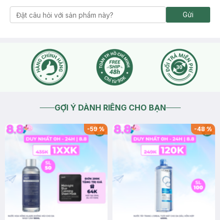
Gửi
GỢI Ý DÀNH RIÊNG CHO BẠN
-
59
%
-
48
%