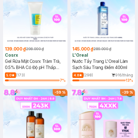
139.000 ₫
145.000 ₫
298.000 ₫
289.000 ₫
Cosrx
L'Oreal
Gel Rửa Mặt Cosrx Tràm Trà,
Nước Tẩy Trang L'Oreal Làm
0.5% BHA Có Độ pH Thấp
Sạch Sâu Trang Điểm 400ml
150ml
(173)
(298)
916/tháng
5.0
4.8
7
%
13
%
-
59
%
-
39
%