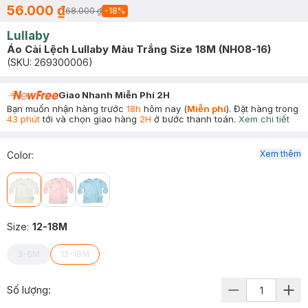
56.000 ₫
68.000 ₫
-
18
%
Lullaby
Áo Cài Lệch Lullaby Màu Trắng Size 18M (NH08-16)
(SKU:
269300006
)
Giao Nhanh Miễn Phí 2H
Bạn muốn nhận hàng trước
18h
hôm nay (
Miễn phí
). Đặt hàng trong
43 phút
tới và chọn giao hàng
2H
ở bước thanh toán.
Xem chi tiết
Xem thêm
Color
:
Size
:
12-18M
3-6M
12-18M
Số lượng: