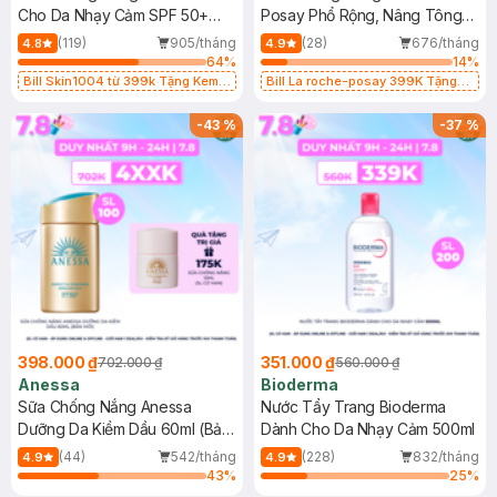
Cho Da Nhạy Cảm SPF 50+
Posay Phổ Rộng, Nâng Tông
50ml
Kiềm Dầu 50ml
(119)
905/tháng
(28)
676/tháng
4.8
4.9
64
%
14
%
Bill Skin1004 từ 399k Tặng Kem
Bill La roche-posay 399K Tặng
Chống Nắng Cho Da Nhạy Cảm
Gel rửa mặt da dầu nhạy cảm 50ml
SPF 50+ 20ml (SL Có Hạn)
(SL có hạn)
-
43
%
-
37
%
398.000 ₫
351.000 ₫
702.000 ₫
560.000 ₫
Anessa
Bioderma
Sữa Chống Nắng Anessa
Nước Tẩy Trang Bioderma
Dưỡng Da Kiềm Dầu 60ml (Bản
Dành Cho Da Nhạy Cảm 500ml
Mới)
(44)
542/tháng
(228)
832/tháng
4.9
4.9
43
%
25
%