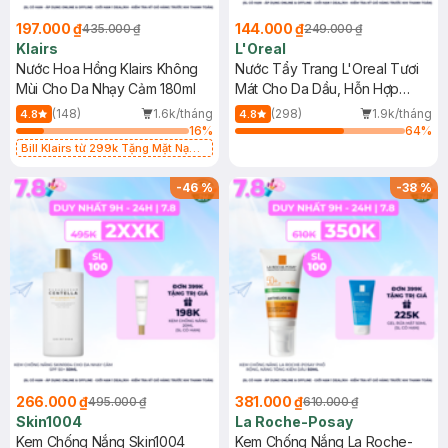
197.000 ₫
144.000 ₫
435.000 ₫
249.000 ₫
Klairs
L'Oreal
Nước Hoa Hồng Klairs Không
Nước Tẩy Trang L'Oreal Tươi
Mùi Cho Da Nhạy Cảm 180ml
Mát Cho Da Dầu, Hỗn Hợp
400ml
(148)
1.6k/tháng
(298)
1.9k/tháng
4.8
4.8
16
%
64
%
Bill Klairs từ 299k Tặng Mặt Nạ
Làm Dịu Da & Kiểm Soát Dầu Nhờn
25ml (SL Có Hạn)
-
46
%
-
38
%
266.000 ₫
381.000 ₫
495.000 ₫
610.000 ₫
Skin1004
La Roche-Posay
Kem Chống Nắng Skin1004
Kem Chống Nắng La Roche-