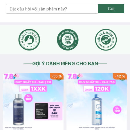
Gửi
GỢI Ý DÀNH RIÊNG CHO BẠN
-
55
%
-
42
%