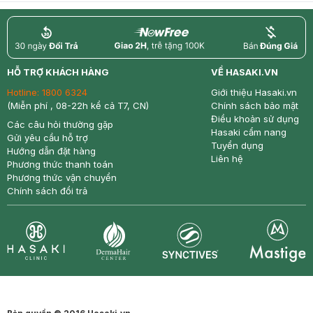
return
nowfree
price
HỖ TRỢ KHÁCH HÀNG
VỀ HASAKI.VN
Hotline:
1800 6324
Giới thiệu Hasaki.vn
(Miễn phí , 08-22h kể cả T7, CN)
Chính sách bảo mật
Điều khoản sử dụng
Các câu hỏi thường gặp
Hasaki cẩm nang
Gửi yêu cầu hỗ trợ
Tuyển dụng
Hướng dẫn đặt hàng
Liên hệ
Phương thức thanh toán
Phương thức vận chuyển
Chính sách đổi trả
Synctives
Clinic
Dermahair
Mastige