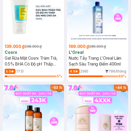
139.000 ₫
169.000 ₫
298.000 ₫
289.000 ₫
Cosrx
L'Oreal
Gel Rửa Mặt Cosrx Tràm Trà,
Nước Tẩy Trang L'Oreal Làm
0.5% BHA Có Độ pH Thấp
Sạch Sâu Trang Điểm 400ml
150ml
(173)
(298)
786/tháng
5.0
4.8
5
%
69
%
-
53
%
-
44
%