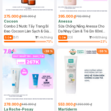
275.000 ₫
395.000 ₫
590.000 ₫
702.000 ₫
Cocoon
Anessa
Combo 2 Nước Tẩy Trang Bí
Sữa Chống Nắng Anessa Cho
Đao Cocoon Làm Sạch & Giảm
Da Nhạy Cảm & Trẻ Em 60ml
Dầu 500ml
(Mới)
(57)
1.4k/tháng
(23)
448/tháng
5.0
5.0
75
%
23
%
-
38
%
-
59
%
278.000 ₫
553.000 ₫
445.000 ₫
1.350.000 ₫
La Roche-Posay
Martiderm