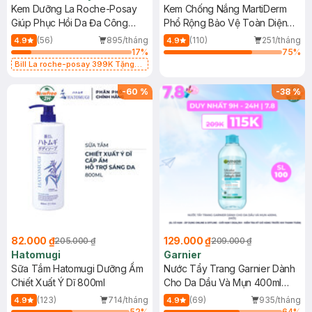
Kem Dưỡng La Roche-Posay
Kem Chống Nắng MartiDerm
Giúp Phục Hồi Da Đa Công
Phổ Rộng Bảo Vệ Toàn Diện
Dụng 40ml
40ml
(56)
895/tháng
(110)
251/tháng
4.9
4.9
17
%
75
%
Bill La roche-posay 399K Tặng
Gel rửa mặt da dầu nhạy cảm 50ml
(SL có hạn)
-
60
%
-
38
%
82.000 ₫
129.000 ₫
205.000 ₫
209.000 ₫
Hatomugi
Garnier
Sữa Tắm Hatomugi Dưỡng Ẩm
Nước Tẩy Trang Garnier Dành
Chiết Xuất Ý Dĩ 800ml
Cho Da Dầu Và Mụn 400ml
(Mới)
(123)
714/tháng
(69)
935/tháng
4.9
4.9
52
%
64
%