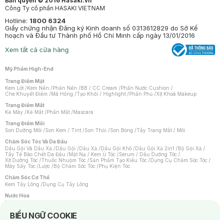
Bản quyền © 2016 Hasaki.vn
Công Ty cổ phần HASAKI VIETNAM
Hotline:
1800 6324
Giấy chứng nhận Đăng ký Kinh doanh số 0313612829 do Sở Kế
hoạch và Đầu tư Thành phố Hồ Chí Minh cấp ngày 13/01/2016
Xem tất cả cửa hàng
Mỹ Phẩm High-End
Trang Điểm Mặt
Kem Lót
/
Kem Nền
/
Phấn Nền
/
BB / CC Cream
/
Phấn Nước Cushion
/
Che Khuyết Điểm
/
Má Hồng
/
Tạo Khối / Highlight
/
Phấn Phủ
/
Xịt Khoá Makeup
Trang Điểm Mắt
Kẻ Mày
/
Kẻ Mắt
/
Phấn Mắt
/
Mascara
Trang Điểm Môi
Son Dưỡng Môi
/
Son Kem / Tint
/
Son Thỏi
/
Son Bóng
/
Tẩy Trang Mắt / Môi
Chăm Sóc Tóc Và Da Đầu
Dầu Gội Và Dầu Xả
/
Dầu Gội
/
Dầu Xả
/
Dầu Gội Khô
/
Dầu Gội Xả 2in1
/
Bộ Gội Xả
/
Tẩy Tế Bào Chết Da Đầu
/
Mặt Nạ / Kem Ủ Tóc
/
Serum / Dầu Dưỡng Tóc
/
Xịt Dưỡng Tóc
/
Thuốc Nhuộm Tóc
/
Sản Phẩm Tạo Kiểu Tóc
/
Dụng Cụ Chăm Sóc Tóc
/
Máy Sấy Tóc
/
Lược
/
Bộ Chăm Sóc Tóc
/
Phụ Kiện Tóc
Chăm Sóc Cơ Thể
Kem Tẩy Lông
/
Dụng Cụ Tẩy Lông
Nước Hoa
Nước Hoa Nữ
/
Nước Hoa Nam
/
Nước Hoa Cao Cấp
/
Xịt Thơm Toàn Thân
/
Nước Hoa Vùng Kín
Notice about cookies usage
BIỂU NGỮ COOKIE
Chăm Sóc Cá Nhân