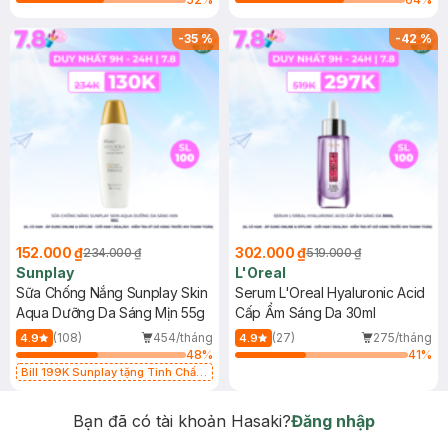
-
35
%
-
42
%
152.000 ₫
302.000 ₫
234.000 ₫
519.000 ₫
Sunplay
L'Oreal
Sữa Chống Nắng Sunplay Skin
Serum L'Oreal Hyaluronic Acid
Aqua Dưỡng Da Sáng Mịn 55g
Cấp Ẩm Sáng Da 30ml
(108)
454/tháng
(27)
275/tháng
4.9
4.9
48
%
41
%
Bill 199K Sunplay tặng Tinh Chất
Chống Nắng 7g trị giá 30K (SL có
hạn)
Bạn đã có tài khoản Hasaki?
Đăng nhập