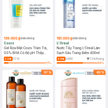
139.000 ₫
181.000 ₫
298.000 ₫
289.000 ₫
Cosrx
L'Oreal
Gel Rửa Mặt Cosrx Tràm Trà,
Nước Tẩy Trang L'Oreal Làm
0.5% BHA Có Độ pH Thấp
Sạch Sâu Trang Điểm 400ml
150ml
(173)
(298)
734/tháng
5.0
4.8
11
%
64
%
-
57
%
-
40
%