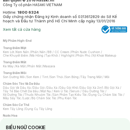
Bản quyền © 2016 Hasaki.vn
Công Ty cổ phần HASAKI VIETNAM
Hotline:
1800 6324
Giấy chứng nhận Đăng ký Kinh doanh số 0313612829 do Sở Kế
hoạch và Đầu tư Thành phố Hồ Chí Minh cấp ngày 13/01/2016
Xem tất cả cửa hàng
Mỹ Phẩm High-End
Trang Điểm Mặt
Kem Lót
/
Kem Nền
/
Phấn Nền
/
BB / CC Cream
/
Phấn Nước Cushion
/
Che Khuyết Điểm
/
Má Hồng
/
Tạo Khối / Highlight
/
Phấn Phủ
/
Xịt Khoá Makeup
Trang Điểm Mắt
Kẻ Mày
/
Kẻ Mắt
/
Phấn Mắt
/
Mascara
Trang Điểm Môi
Son Dưỡng Môi
/
Son Kem / Tint
/
Son Thỏi
/
Son Bóng
/
Tẩy Trang Mắt / Môi
Chăm Sóc Tóc Và Da Đầu
Dầu Gội Và Dầu Xả
/
Dầu Gội
/
Dầu Xả
/
Dầu Gội Khô
/
Dầu Gội Xả 2in1
/
Bộ Gội Xả
/
Tẩy Tế Bào Chết Da Đầu
/
Mặt Nạ / Kem Ủ Tóc
/
Serum / Dầu Dưỡng Tóc
/
Xịt Dưỡng Tóc
/
Thuốc Nhuộm Tóc
/
Sản Phẩm Tạo Kiểu Tóc
/
Dụng Cụ Chăm Sóc Tóc
/
Máy Sấy Tóc
/
Lược
/
Bộ Chăm Sóc Tóc
/
Phụ Kiện Tóc
Chăm Sóc Cơ Thể
Kem Tẩy Lông
/
Dụng Cụ Tẩy Lông
Nước Hoa
Nước Hoa Nữ
/
Nước Hoa Nam
/
Nước Hoa Cao Cấp
/
Xịt Thơm Toàn Thân
/
Nước Hoa Vùng Kín
Notice about cookies usage
BIỂU NGỮ COOKIE
Chăm Sóc Cá Nhân