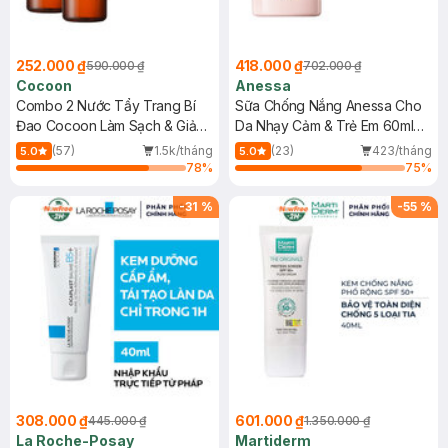
252.000 ₫
418.000 ₫
590.000 ₫
702.000 ₫
Cocoon
Anessa
Combo 2 Nước Tẩy Trang Bí
Sữa Chống Nắng Anessa Cho
Đao Cocoon Làm Sạch & Giảm
Da Nhạy Cảm & Trẻ Em 60ml
Dầu 500ml
(Mới)
(57)
1.5k/tháng
(23)
423/tháng
5.0
5.0
78
%
75
%
-
31
%
-
55
%
308.000 ₫
601.000 ₫
445.000 ₫
1.350.000 ₫
La Roche-Posay
Martiderm