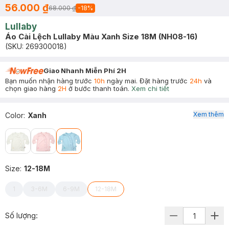
56.000 ₫
68.000 ₫
-
18
%
Lullaby
Áo Cài Lệch Lullaby Màu Xanh Size 18M (NH08-16)
(SKU:
269300018
)
Giao Nhanh Miễn Phí 2H
Bạn muốn nhận hàng trước
10h
ngày mai. Đặt hàng trước
24h
và
chọn giao hàng
2H
ở bước thanh toán.
Xem chi tiết
Xem thêm
Color
:
Xanh
Size
:
12-18M
1
3-6M
6-9M
12-18M
Số lượng: