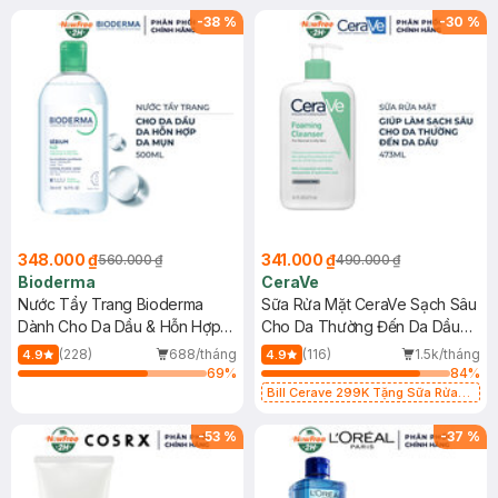
-
38
%
-
30
%
348.000 ₫
341.000 ₫
560.000 ₫
490.000 ₫
Bioderma
CeraVe
Nước Tẩy Trang Bioderma
Sữa Rửa Mặt CeraVe Sạch Sâu
Dành Cho Da Dầu & Hỗn Hợp
Cho Da Thường Đến Da Dầu
500ml
473ml
(228)
688/tháng
(116)
1.5k/tháng
4.9
4.9
69
%
84
%
Bill Cerave 299K Tặng Sữa Rửa
Mặt Cerave 30ml (SL có hạn)
-
53
%
-
37
%