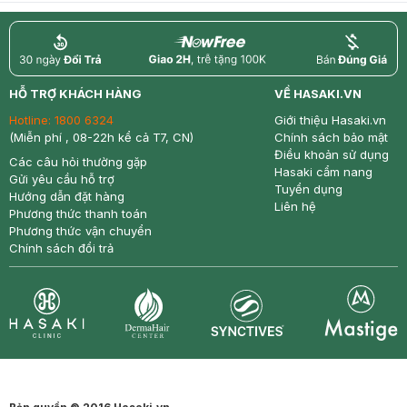
return
nowfree
price
HỖ TRỢ KHÁCH HÀNG
VỀ HASAKI.VN
Hotline:
1800 6324
Giới thiệu Hasaki.vn
(Miễn phí , 08-22h kể cả T7, CN)
Chính sách bảo mật
Điều khoản sử dụng
Các câu hỏi thường gặp
Hasaki cẩm nang
Gửi yêu cầu hỗ trợ
Tuyển dụng
Hướng dẫn đặt hàng
Liên hệ
Phương thức thanh toán
Phương thức vận chuyển
Chính sách đổi trả
Synctives
Clinic
Dermahair
Mastige