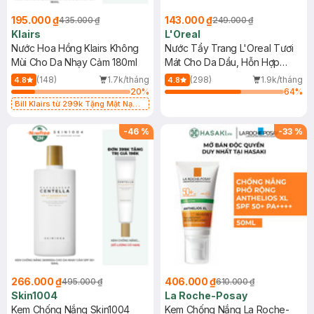
195.000 ₫
143.000 ₫
435.000 ₫
249.000 ₫
Klairs
L'Oreal
Nước Hoa Hồng Klairs Không
Nước Tẩy Trang L'Oreal Tươi
Mùi Cho Da Nhạy Cảm 180ml
Mát Cho Da Dầu, Hỗn Hợp
400ml
(148)
1.7k/tháng
(298)
1.9k/tháng
4.8
4.8
20
%
64
%
Bill Klairs từ 299k Tặng Mặt Nạ
Làm Dịu Da & Kiểm Soát Dầu Nhờn
25ml (SL Có Hạn)
-
46
%
-
33
%
266.000 ₫
406.000 ₫
495.000 ₫
610.000 ₫
Skin1004
La Roche-Posay
Kem Chống Nắng Skin1004
Kem Chống Nắng La Roche-