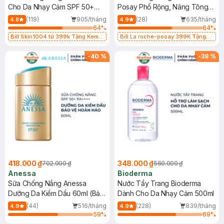
Cho Da Nhạy Cảm SPF 50+
Posay Phổ Rộng, Nâng Tông
50ml
Kiềm Dầu 50ml
(119)
905/tháng
(28)
635/tháng
4.8
4.9
64
%
64
%
Bill Skin1004 từ 399k Tặng Kem
Bill La roche-posay 399K Tặng
Chống Nắng Cho Da Nhạy Cảm
Gel rửa mặt da dầu nhạy cảm 50ml
SPF 50+ 20ml (SL Có Hạn)
(SL có hạn)
-
40
%
-
38
%
418.000 ₫
348.000 ₫
702.000 ₫
560.000 ₫
Anessa
Bioderma
Sữa Chống Nắng Anessa
Nước Tẩy Trang Bioderma
Dưỡng Da Kiềm Dầu 60ml (Bản
Dành Cho Da Nhạy Cảm 500ml
Mới)
(44)
516/tháng
(228)
839/tháng
4.9
4.9
59
%
69
%