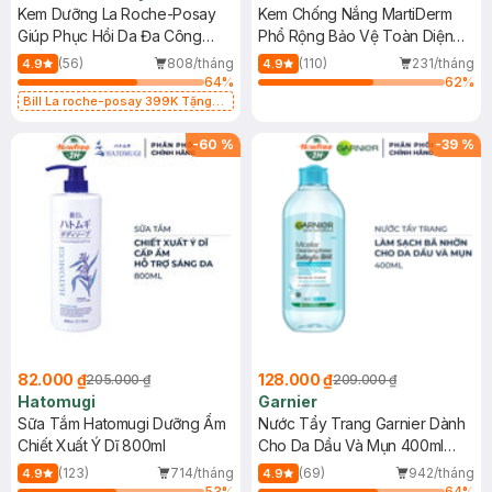
Kem Dưỡng La Roche-Posay
Kem Chống Nắng MartiDerm
Giúp Phục Hồi Da Đa Công
Phổ Rộng Bảo Vệ Toàn Diện
Dụng 40ml
40ml
(56)
808/tháng
(110)
231/tháng
4.9
4.9
64
%
62
%
Bill La roche-posay 399K Tặng
Gel rửa mặt da dầu nhạy cảm 50ml
(SL có hạn)
-
60
%
-
39
%
82.000 ₫
128.000 ₫
205.000 ₫
209.000 ₫
Hatomugi
Garnier
Sữa Tắm Hatomugi Dưỡng Ẩm
Nước Tẩy Trang Garnier Dành
Chiết Xuất Ý Dĩ 800ml
Cho Da Dầu Và Mụn 400ml
(Mới)
(123)
714/tháng
(69)
942/tháng
4.9
4.9
53
%
64
%