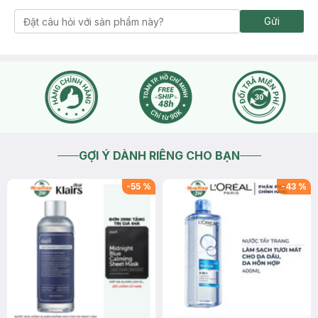
Gửi
GỢI Ý DÀNH RIÊNG CHO BẠN
-
55
%
-
43
%