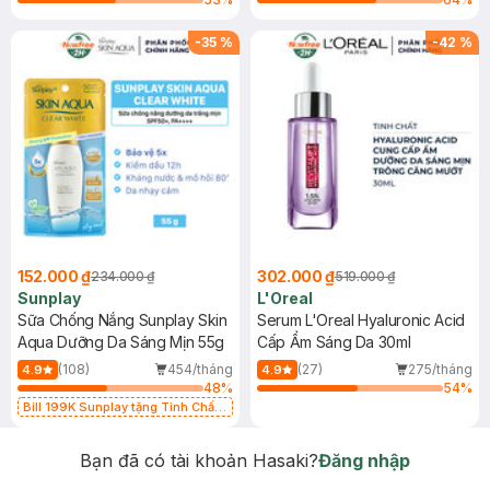
-
35
%
-
42
%
152.000 ₫
302.000 ₫
234.000 ₫
519.000 ₫
Sunplay
L'Oreal
Sữa Chống Nắng Sunplay Skin
Serum L'Oreal Hyaluronic Acid
Aqua Dưỡng Da Sáng Mịn 55g
Cấp Ẩm Sáng Da 30ml
(108)
454/tháng
(27)
275/tháng
4.9
4.9
48
%
54
%
Bill 199K Sunplay tặng Tinh Chất
Chống Nắng 7g trị giá 30K (SL có
hạn)
Bạn đã có tài khoản Hasaki?
Đăng nhập