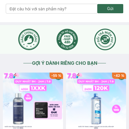
Gửi
GỢI Ý DÀNH RIÊNG CHO BẠN
-
55
%
-
42
%