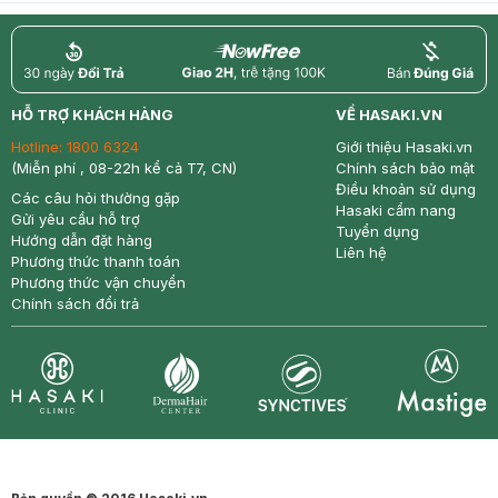
return
nowfree
price
HỖ TRỢ KHÁCH HÀNG
VỀ HASAKI.VN
Hotline:
1800 6324
Giới thiệu Hasaki.vn
(Miễn phí , 08-22h kể cả T7, CN)
Chính sách bảo mật
Điều khoản sử dụng
Các câu hỏi thường gặp
Hasaki cẩm nang
Gửi yêu cầu hỗ trợ
Tuyển dụng
Hướng dẫn đặt hàng
Liên hệ
Phương thức thanh toán
Phương thức vận chuyển
Chính sách đổi trả
Synctives
Clinic
Dermahair
Mastige