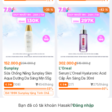
-
35
%
-
42
%
152.000 ₫
302.000 ₫
234.000 ₫
519.000 ₫
Sunplay
L'Oreal
Sữa Chống Nắng Sunplay Skin
Serum L'Oreal Hyaluronic Acid
Aqua Dưỡng Da Sáng Mịn 55g
Cấp Ẩm Sáng Da 30ml
(108)
454/tháng
(27)
275/tháng
4.9
4.9
48
%
46
%
Bill 199K Sunplay tặng Tinh Chất
Chống Nắng 7g trị giá 30K (SL có
hạn)
Bạn đã có tài khoản Hasaki?
Đăng nhập