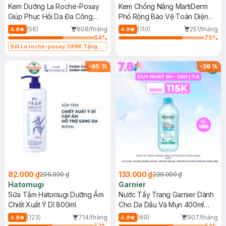
Kem Dưỡng La Roche-Posay
Kem Chống Nắng MartiDerm
Giúp Phục Hồi Da Đa Công
Phổ Rộng Bảo Vệ Toàn Diện
Dụng 40ml
40ml
(56)
808/tháng
(110)
251/tháng
4.9
4.9
64
%
75
%
Bill La roche-posay 399K Tặng
Gel rửa mặt da dầu nhạy cảm 50ml
(SL có hạn)
-
60
%
-
36
%
82.000 ₫
133.000 ₫
205.000 ₫
209.000 ₫
Hatomugi
Garnier
Sữa Tắm Hatomugi Dưỡng Ẩm
Nước Tẩy Trang Garnier Dành
Chiết Xuất Ý Dĩ 800ml
Cho Da Dầu Và Mụn 400ml
(Mới)
(123)
714/tháng
(69)
907/tháng
4.9
4.9
52
%
64
%