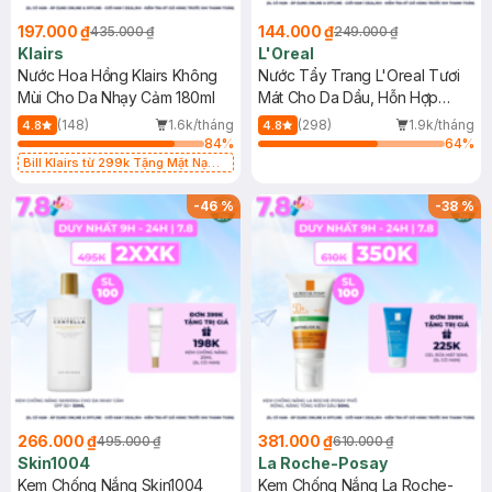
197.000 ₫
144.000 ₫
435.000 ₫
249.000 ₫
Klairs
L'Oreal
Nước Hoa Hồng Klairs Không
Nước Tẩy Trang L'Oreal Tươi
Mùi Cho Da Nhạy Cảm 180ml
Mát Cho Da Dầu, Hỗn Hợp
400ml
(148)
1.6k/tháng
(298)
1.9k/tháng
4.8
4.8
84
%
64
%
Bill Klairs từ 299k Tặng Mặt Nạ
Làm Dịu Da & Kiểm Soát Dầu Nhờn
25ml (SL Có Hạn)
-
46
%
-
38
%
266.000 ₫
381.000 ₫
495.000 ₫
610.000 ₫
Skin1004
La Roche-Posay
Kem Chống Nắng Skin1004
Kem Chống Nắng La Roche-