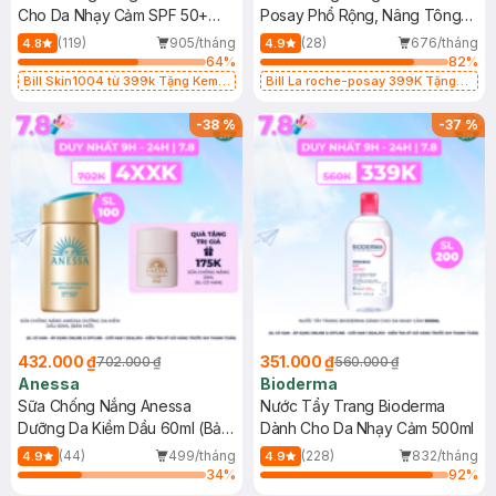
Cho Da Nhạy Cảm SPF 50+
Posay Phổ Rộng, Nâng Tông
50ml
Kiềm Dầu 50ml
(119)
905/tháng
(28)
676/tháng
4.8
4.9
64
%
82
%
Bill Skin1004 từ 399k Tặng Kem
Bill La roche-posay 399K Tặng
Chống Nắng Cho Da Nhạy Cảm
Gel rửa mặt da dầu nhạy cảm 50ml
SPF 50+ 20ml (SL Có Hạn)
(SL có hạn)
-
38
%
-
37
%
432.000 ₫
351.000 ₫
702.000 ₫
560.000 ₫
Anessa
Bioderma
Sữa Chống Nắng Anessa
Nước Tẩy Trang Bioderma
Dưỡng Da Kiềm Dầu 60ml (Bản
Dành Cho Da Nhạy Cảm 500ml
Mới)
(44)
499/tháng
(228)
832/tháng
4.9
4.9
34
%
92
%