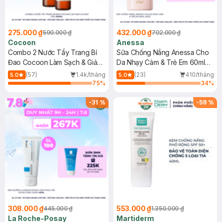
275.000 ₫
432.000 ₫
590.000 ₫
702.000 ₫
Cocoon
Anessa
Combo 2 Nước Tẩy Trang Bí
Sữa Chống Nắng Anessa Cho
Đao Cocoon Làm Sạch & Giảm
Da Nhạy Cảm & Trẻ Em 60ml
Dầu 500ml
(Mới)
(57)
1.4k/tháng
(23)
410/tháng
5.0
5.0
75
%
34
%
-
31
%
-
59
%
308.000 ₫
553.000 ₫
445.000 ₫
1.350.000 ₫
La Roche-Posay
Martiderm