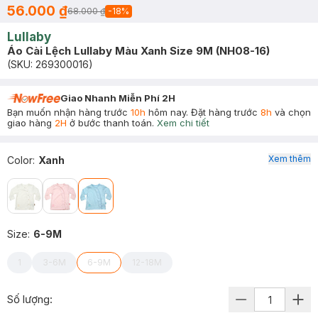
56.000 ₫
68.000 ₫
-
18
%
Lullaby
Áo Cài Lệch Lullaby Màu Xanh Size 9M (NH08-16)
(SKU:
269300016
)
Giao Nhanh Miễn Phí 2H
Bạn muốn nhận hàng trước
10h
hôm nay. Đặt hàng trước
8h
và chọn
giao hàng
2H
ở bước thanh toán.
Xem chi tiết
Xem thêm
Color
:
Xanh
Size
:
6-9M
1
3-6M
6-9M
12-18M
Số lượng: