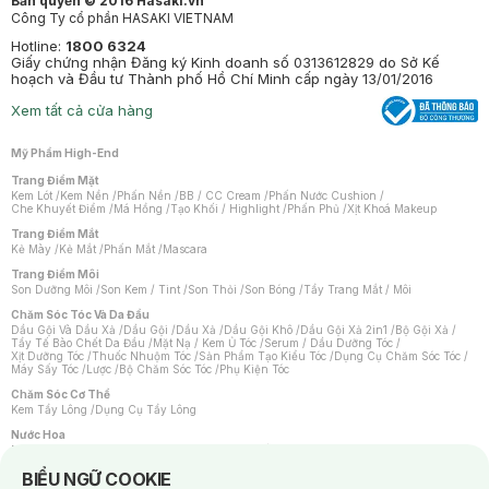
Bản quyền © 2016 Hasaki.vn
Công Ty cổ phần HASAKI VIETNAM
Hotline:
1800 6324
Giấy chứng nhận Đăng ký Kinh doanh số 0313612829 do Sở Kế
hoạch và Đầu tư Thành phố Hồ Chí Minh cấp ngày 13/01/2016
Xem tất cả cửa hàng
Mỹ Phẩm High-End
Trang Điểm Mặt
Kem Lót
/
Kem Nền
/
Phấn Nền
/
BB / CC Cream
/
Phấn Nước Cushion
/
Che Khuyết Điểm
/
Má Hồng
/
Tạo Khối / Highlight
/
Phấn Phủ
/
Xịt Khoá Makeup
Trang Điểm Mắt
Kẻ Mày
/
Kẻ Mắt
/
Phấn Mắt
/
Mascara
Trang Điểm Môi
Son Dưỡng Môi
/
Son Kem / Tint
/
Son Thỏi
/
Son Bóng
/
Tẩy Trang Mắt / Môi
Chăm Sóc Tóc Và Da Đầu
Dầu Gội Và Dầu Xả
/
Dầu Gội
/
Dầu Xả
/
Dầu Gội Khô
/
Dầu Gội Xả 2in1
/
Bộ Gội Xả
/
Tẩy Tế Bào Chết Da Đầu
/
Mặt Nạ / Kem Ủ Tóc
/
Serum / Dầu Dưỡng Tóc
/
Xịt Dưỡng Tóc
/
Thuốc Nhuộm Tóc
/
Sản Phẩm Tạo Kiểu Tóc
/
Dụng Cụ Chăm Sóc Tóc
/
Máy Sấy Tóc
/
Lược
/
Bộ Chăm Sóc Tóc
/
Phụ Kiện Tóc
Chăm Sóc Cơ Thể
Kem Tẩy Lông
/
Dụng Cụ Tẩy Lông
Nước Hoa
Nước Hoa Nữ
/
Nước Hoa Nam
/
Nước Hoa Cao Cấp
/
Xịt Thơm Toàn Thân
/
Nước Hoa Vùng Kín
Notice about cookies usage
BIỂU NGỮ COOKIE
Chăm Sóc Cá Nhân