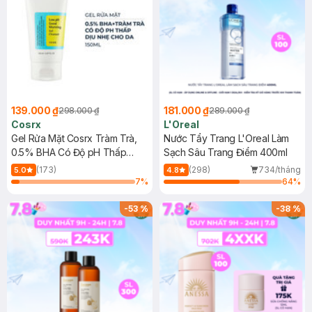
139.000 ₫
181.000 ₫
298.000 ₫
289.000 ₫
Cosrx
L'Oreal
Gel Rửa Mặt Cosrx Tràm Trà,
Nước Tẩy Trang L'Oreal Làm
0.5% BHA Có Độ pH Thấp
Sạch Sâu Trang Điểm 400ml
150ml
(173)
(298)
734/tháng
5.0
4.8
7
%
64
%
-
53
%
-
38
%