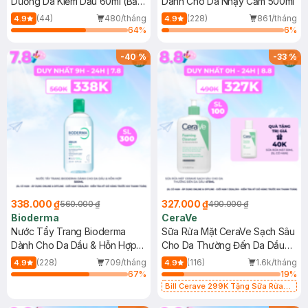
Dưỡng Da Kiềm Dầu 60ml (Bản
Dành Cho Da Nhạy Cảm 500ml
Mới)
(44)
480/tháng
(228)
861/tháng
4.9
4.9
64
%
6
%
-
40
%
-
33
%
338.000 ₫
327.000 ₫
560.000 ₫
490.000 ₫
Bioderma
CeraVe
Nước Tẩy Trang Bioderma
Sữa Rửa Mặt CeraVe Sạch Sâu
Dành Cho Da Dầu & Hỗn Hợp
Cho Da Thường Đến Da Dầu
500ml
473ml
(228)
709/tháng
(116)
1.6k/tháng
4.9
4.9
67
%
19
%
Bill Cerave 299K Tặng Sữa Rửa
Mặt Cerave 30ml (SL có hạn)