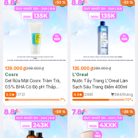
-
53
%
-
53
%
139.000 ₫
135.000 ₫
298.000 ₫
289.000 ₫
Cosrx
L'Oreal
Gel Rửa Mặt Cosrx Tràm Trà,
Nước Tẩy Trang L'Oreal Làm
0.5% BHA Có Độ pH Thấp
Sạch Sâu Trang Điểm 400ml
150ml
(173)
(298)
984/tháng
5.0
4.8
7
%
70
%
-
59
%
-
36
%