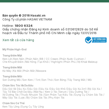
Mastige
Bản quyền © 2016 Hasaki.vn
Công Ty cổ phần HASAKI VIETNAM
Hotline:
1800 6324
Giấy chứng nhận Đăng ký Kinh doanh số 0313612829 do Sở Kế
hoạch và Đầu tư Thành phố Hồ Chí Minh cấp ngày 13/01/2016
Xem tất cả cửa hàng
Mỹ Phẩm High-End
Trang Điểm Mặt
Kem Lót
/
Kem Nền
/
Phấn Nền
/
BB / CC Cream
/
Phấn Nước Cushion
/
Che Khuyết Điểm
/
Má Hồng
/
Tạo Khối / Highlight
/
Phấn Phủ
/
Xịt Khoá Makeup
Trang Điểm Mắt
Kẻ Mày
/
Kẻ Mắt
/
Phấn Mắt
/
Mascara
Trang Điểm Môi
Son Dưỡng Môi
/
Son Kem / Tint
/
Son Thỏi
/
Son Bóng
/
Tẩy Trang Mắt / Môi
Chăm Sóc Tóc Và Da Đầu
Dầu Gội Và Dầu Xả
/
Dầu Gội
/
Dầu Xả
/
Dầu Gội Khô
/
Dầu Gội Xả 2in1
/
Bộ Gội Xả
/
Tẩy Tế Bào Chết Da Đầu
/
Mặt Nạ / Kem Ủ Tóc
/
Serum / Dầu Dưỡng Tóc
/
Xịt Dưỡng Tóc
/
Thuốc Nhuộm Tóc
/
Sản Phẩm Tạo Kiểu Tóc
/
Dụng Cụ Chăm Sóc Tóc
/
Máy Sấy Tóc
/
Lược
/
Bộ Chăm Sóc Tóc
/
Phụ Kiện Tóc
Chăm Sóc Cơ Thể
Kem Tẩy Lông
/
Dụng Cụ Tẩy Lông