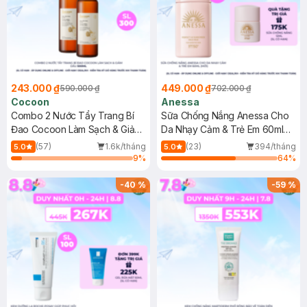
243.000 ₫
449.000 ₫
590.000 ₫
702.000 ₫
Cocoon
Anessa
Combo 2 Nước Tẩy Trang Bí
Sữa Chống Nắng Anessa Cho
Đao Cocoon Làm Sạch & Giảm
Da Nhạy Cảm & Trẻ Em 60ml
Dầu 500ml
(Mới)
(57)
1.6k/tháng
(23)
394/tháng
5.0
5.0
9
%
64
%
-
40
%
-
59
%