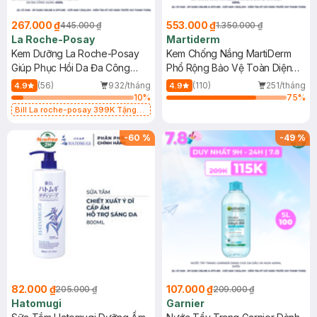
267.000 ₫
553.000 ₫
445.000 ₫
1.350.000 ₫
La Roche-Posay
Martiderm
Kem Dưỡng La Roche-Posay
Kem Chống Nắng MartiDerm
Giúp Phục Hồi Da Đa Công
Phổ Rộng Bảo Vệ Toàn Diện
Dụng 40ml
40ml
(56)
932/tháng
(110)
251/tháng
4.9
4.9
10
%
75
%
Bill La roche-posay 399K Tặng
Gel rửa mặt da dầu nhạy cảm 50ml
(SL có hạn)
-
60
%
-
49
%
82.000 ₫
107.000 ₫
205.000 ₫
209.000 ₫
Hatomugi
Garnier