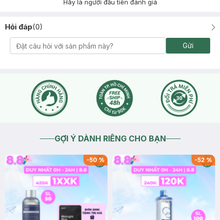
Hãy là người đầu tiên đánh giá
Hỏi đáp
(
0
)
Gửi
GỢI Ý DÀNH RIÊNG CHO BẠN
-
50
%
-
52
%