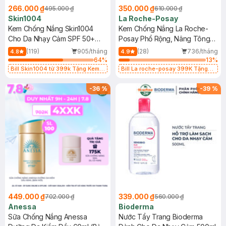
266.000 ₫
350.000 ₫
495.000 ₫
610.000 ₫
Skin1004
La Roche-Posay
Kem Chống Nắng Skin1004
Kem Chống Nắng La Roche-
Cho Da Nhạy Cảm SPF 50+
Posay Phổ Rộng, Nâng Tông
50ml
Kiềm Dầu 50ml
(119)
905/tháng
(28)
736/tháng
4.8
4.9
64
%
13
%
Bill Skin1004 từ 399k Tặng Kem
Bill La roche-posay 399K Tặng
Chống Nắng Cho Da Nhạy Cảm
Gel rửa mặt da dầu nhạy cảm 50ml
SPF 50+ 20ml (SL Có Hạn)
(SL có hạn)
-
36
%
-
39
%
449.000 ₫
339.000 ₫
702.000 ₫
560.000 ₫
Anessa
Bioderma
Sữa Chống Nắng Anessa
Nước Tẩy Trang Bioderma