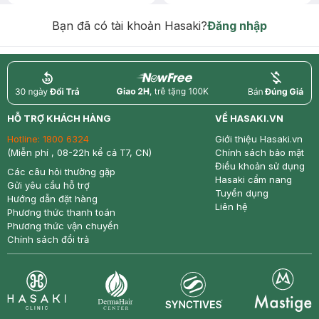
Chống Nắng 7g trị giá 30K (SL có
hạn)
Bạn đã có tài khoản Hasaki?
Đăng nhập
return
nowfree
price
HỖ TRỢ KHÁCH HÀNG
VỀ HASAKI.VN
Hotline:
1800 6324
Giới thiệu Hasaki.vn
(Miễn phí , 08-22h kể cả T7, CN)
Chính sách bảo mật
Điều khoản sử dụng
Các câu hỏi thường gặp
Hasaki cẩm nang
Gửi yêu cầu hỗ trợ
Tuyển dụng
Hướng dẫn đặt hàng
Liên hệ
Phương thức thanh toán
Phương thức vận chuyển
Chính sách đổi trả
Synctives
Clinic
Dermahair