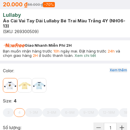
20.000 ₫
66.000 ₫
-
70
%
Lullaby
Áo Cài Vai Tay Dài Lullaby Bé Trai Màu Trắng 4Y (NH06-
13)
(SKU:
269300509
)
Giao Nhanh Miễn Phí 2H
Bạn muốn nhận hàng trước
10h
ngày mai. Đặt hàng trước
24h
và
chọn giao hàng
2H
ở bước thanh toán.
Xem chi tiết
Xem thêm
Color
:
Size
:
4
3
4
1-3M
3-6M
6-9M
9-12M
12-18M
18
Số lượng: