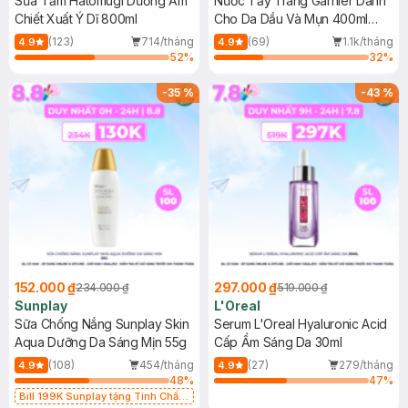
Sữa Tắm Hatomugi Dưỡng Ẩm
Nước Tẩy Trang Garnier Dành
Chiết Xuất Ý Dĩ 800ml
Cho Da Dầu Và Mụn 400ml
(Mới)
(123)
714/tháng
(69)
1.1k/tháng
4.9
4.9
52
%
32
%
-
35
%
-
43
%
152.000 ₫
297.000 ₫
234.000 ₫
519.000 ₫
Sunplay
L'Oreal
Sữa Chống Nắng Sunplay Skin
Serum L'Oreal Hyaluronic Acid
Aqua Dưỡng Da Sáng Mịn 55g
Cấp Ẩm Sáng Da 30ml
(108)
454/tháng
(27)
279/tháng
4.9
4.9
48
%
47
%
Bill 199K Sunplay tặng Tinh Chất