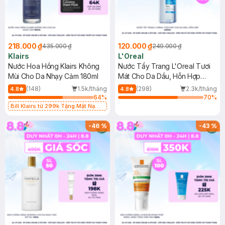
218.000 ₫
120.000 ₫
435.000 ₫
249.000 ₫
Klairs
L'Oreal
Nước Hoa Hồng Klairs Không
Nước Tẩy Trang L'Oreal Tươi
Mùi Cho Da Nhạy Cảm 180ml
Mát Cho Da Dầu, Hỗn Hợp
400ml
(148)
1.5k/tháng
(298)
2.3k/tháng
4.8
4.8
64
%
70
%
Bill Klairs từ 299k Tặng Mặt Nạ
Làm Dịu Da & Kiểm Soát Dầu Nhờn
25ml (SL Có Hạn)
-
46
%
-
43
%