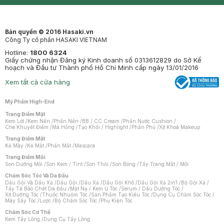
Mastige
Bản quyền © 2016 Hasaki.vn
Công Ty cổ phần HASAKI VIETNAM
Hotline:
1800 6324
Giấy chứng nhận Đăng ký Kinh doanh số 0313612829 do Sở Kế
hoạch và Đầu tư Thành phố Hồ Chí Minh cấp ngày 13/01/2016
Xem tất cả cửa hàng
Mỹ Phẩm High-End
Trang Điểm Mặt
Kem Lót
/
Kem Nền
/
Phấn Nền
/
BB / CC Cream
/
Phấn Nước Cushion
/
Che Khuyết Điểm
/
Má Hồng
/
Tạo Khối / Highlight
/
Phấn Phủ
/
Xịt Khoá Makeup
Trang Điểm Mắt
Kẻ Mày
/
Kẻ Mắt
/
Phấn Mắt
/
Mascara
Trang Điểm Môi
Son Dưỡng Môi
/
Son Kem / Tint
/
Son Thỏi
/
Son Bóng
/
Tẩy Trang Mắt / Môi
Chăm Sóc Tóc Và Da Đầu
Dầu Gội Và Dầu Xả
/
Dầu Gội
/
Dầu Xả
/
Dầu Gội Khô
/
Dầu Gội Xả 2in1
/
Bộ Gội Xả
/
Tẩy Tế Bào Chết Da Đầu
/
Mặt Nạ / Kem Ủ Tóc
/
Serum / Dầu Dưỡng Tóc
/
Xịt Dưỡng Tóc
/
Thuốc Nhuộm Tóc
/
Sản Phẩm Tạo Kiểu Tóc
/
Dụng Cụ Chăm Sóc Tóc
/
Máy Sấy Tóc
/
Lược
/
Bộ Chăm Sóc Tóc
/
Phụ Kiện Tóc
Chăm Sóc Cơ Thể
Kem Tẩy Lông
/
Dụng Cụ Tẩy Lông