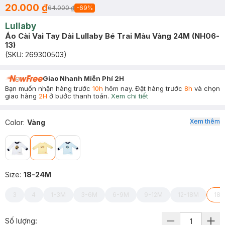
20.000 ₫
64.000 ₫
-
69
%
Lullaby
Áo Cài Vai Tay Dài Lullaby Bé Trai Màu Vàng 24M (NH06-
13)
(SKU:
269300503
)
Giao Nhanh Miễn Phí 2H
Bạn muốn nhận hàng trước
10h
hôm nay. Đặt hàng trước
8h
và chọn
giao hàng
2H
ở bước thanh toán.
Xem chi tiết
Xem thêm
Color
:
Vàng
Size
:
18-24M
3
4
1-3M
3-6M
6-9M
9-12M
12-18M
18
Số lượng: