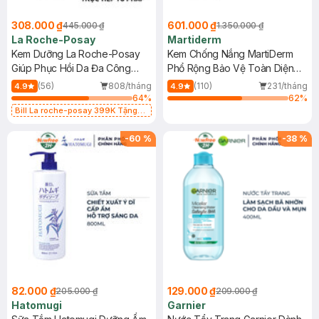
308.000 ₫
601.000 ₫
445.000 ₫
1.350.000 ₫
La Roche-Posay
Martiderm
Kem Dưỡng La Roche-Posay
Kem Chống Nắng MartiDerm
Giúp Phục Hồi Da Đa Công
Phổ Rộng Bảo Vệ Toàn Diện
Dụng 40ml
40ml
(56)
808/tháng
(110)
231/tháng
4.9
4.9
64
%
62
%
Bill La roche-posay 399K Tặng
Gel rửa mặt da dầu nhạy cảm 50ml
(SL có hạn)
-
60
%
-
38
%
82.000 ₫
129.000 ₫
205.000 ₫
209.000 ₫
Hatomugi
Garnier