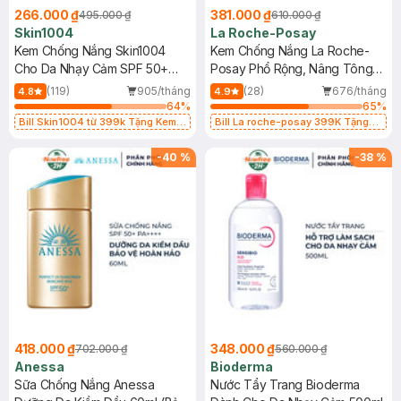
266.000 ₫
381.000 ₫
495.000 ₫
610.000 ₫
Skin1004
La Roche-Posay
Kem Chống Nắng Skin1004
Kem Chống Nắng La Roche-
Cho Da Nhạy Cảm SPF 50+
Posay Phổ Rộng, Nâng Tông
50ml
Kiềm Dầu 50ml
(119)
905/tháng
(28)
676/tháng
4.8
4.9
64
%
65
%
Bill Skin1004 từ 399k Tặng Kem
Bill La roche-posay 399K Tặng
Chống Nắng Cho Da Nhạy Cảm
Gel rửa mặt da dầu nhạy cảm 50ml
SPF 50+ 20ml (SL Có Hạn)
(SL có hạn)
-
40
%
-
38
%
418.000 ₫
348.000 ₫
702.000 ₫
560.000 ₫
Anessa
Bioderma
Sữa Chống Nắng Anessa
Nước Tẩy Trang Bioderma