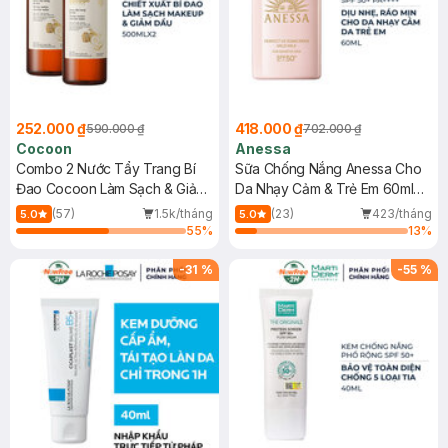
252.000 ₫
418.000 ₫
590.000 ₫
702.000 ₫
Cocoon
Anessa
Combo 2 Nước Tẩy Trang Bí
Sữa Chống Nắng Anessa Cho
Đao Cocoon Làm Sạch & Giảm
Da Nhạy Cảm & Trẻ Em 60ml
Dầu 500ml
(Mới)
(57)
1.5k/tháng
(23)
423/tháng
5.0
5.0
55
%
13
%
-
31
%
-
55
%