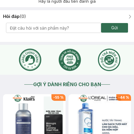
Hãy là người đầu tiên đánh giá
Hỏi đáp
(
0
)
Gửi
GỢI Ý DÀNH RIÊNG CHO BẠN
-
55
%
-
44
%