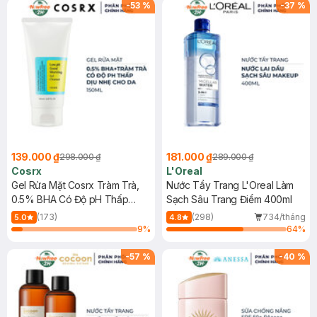
-
53
%
-
37
%
139.000 ₫
181.000 ₫
298.000 ₫
289.000 ₫
Cosrx
L'Oreal
Gel Rửa Mặt Cosrx Tràm Trà,
Nước Tẩy Trang L'Oreal Làm
0.5% BHA Có Độ pH Thấp
Sạch Sâu Trang Điểm 400ml
150ml
(173)
(298)
734/tháng
5.0
4.8
9
%
64
%
-
57
%
-
40
%