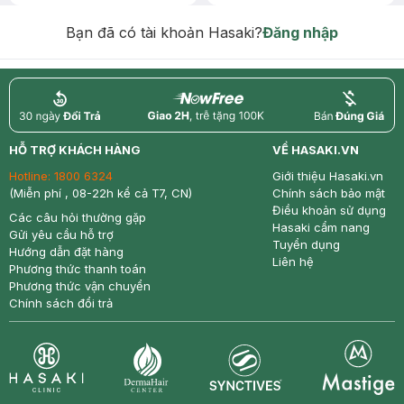
Chống Nắng 7g trị giá 30K (SL có
hạn)
Bạn đã có tài khoản Hasaki?
Đăng nhập
return
nowfree
price
HỖ TRỢ KHÁCH HÀNG
VỀ HASAKI.VN
Hotline:
1800 6324
Giới thiệu Hasaki.vn
(Miễn phí , 08-22h kể cả T7, CN)
Chính sách bảo mật
Điều khoản sử dụng
Các câu hỏi thường gặp
Hasaki cẩm nang
Gửi yêu cầu hỗ trợ
Tuyển dụng
Hướng dẫn đặt hàng
Liên hệ
Phương thức thanh toán
Phương thức vận chuyển
Chính sách đổi trả
Synctives
Clinic
Dermahair