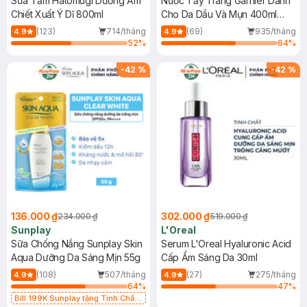
Sữa Tắm Hatomugi Dưỡng Ẩm
Nước Tẩy Trang Garnier Dành
Chiết Xuất Ý Dĩ 800ml
Cho Da Dầu Và Mụn 400ml
(Mới)
(123)
714/tháng
(69)
935/tháng
4.9
4.9
52
%
64
%
-
42
%
-
42
%
136.000 ₫
302.000 ₫
234.000 ₫
519.000 ₫
Sunplay
L'Oreal
Sữa Chống Nắng Sunplay Skin
Serum L'Oreal Hyaluronic Acid
Aqua Dưỡng Da Sáng Mịn 55g
Cấp Ẩm Sáng Da 30ml
(108)
507/tháng
(27)
275/tháng
4.9
4.9
64
%
47
%
Bill 199K Sunplay tặng Tinh Chất