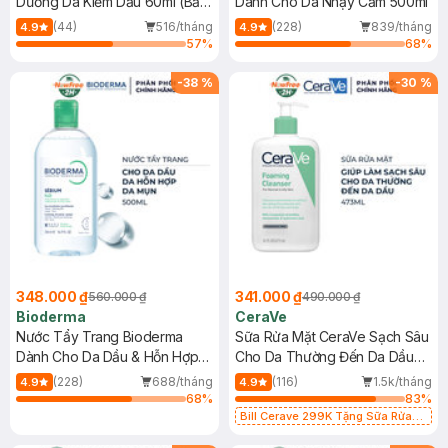
Dưỡng Da Kiềm Dầu 60ml (Bản
Dành Cho Da Nhạy Cảm 500ml
Mới)
(44)
516/tháng
(228)
839/tháng
4.9
4.9
57
%
68
%
-
38
%
-
30
%
348.000 ₫
341.000 ₫
560.000 ₫
490.000 ₫
Bioderma
CeraVe
Nước Tẩy Trang Bioderma
Sữa Rửa Mặt CeraVe Sạch Sâu
Dành Cho Da Dầu & Hỗn Hợp
Cho Da Thường Đến Da Dầu
500ml
473ml
(228)
688/tháng
(116)
1.5k/tháng
4.9
4.9
68
%
83
%
Bill Cerave 299K Tặng Sữa Rửa
Mặt Cerave 30ml (SL có hạn)