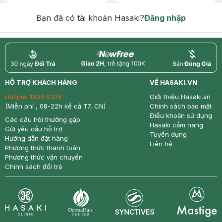
Chống Nắng 7g trị giá 30K (SL có
hạn)
Bạn đã có tài khoản Hasaki?
Đăng nhập
return
nowfree
price
HỖ TRỢ KHÁCH HÀNG
VỀ HASAKI.VN
Hotline:
1800 6324
Giới thiệu Hasaki.vn
(Miễn phí , 08-22h kể cả T7, CN)
Chính sách bảo mật
Điều khoản sử dụng
Các câu hỏi thường gặp
Hasaki cẩm nang
Gửi yêu cầu hỗ trợ
Tuyển dụng
Hướng dẫn đặt hàng
Liên hệ
Phương thức thanh toán
Phương thức vận chuyển
Chính sách đổi trả
Synctives
Clinic
Dermahair