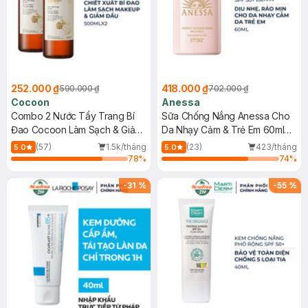
252.000 ₫
418.000 ₫
590.000 ₫
702.000 ₫
Cocoon
Anessa
Combo 2 Nước Tẩy Trang Bí
Sữa Chống Nắng Anessa Cho
Đao Cocoon Làm Sạch & Giảm
Da Nhạy Cảm & Trẻ Em 60ml
Dầu 500ml
(Mới)
(57)
1.5k/tháng
(23)
423/tháng
5.0
5.0
78
%
74
%
-
31
%
-
55
%