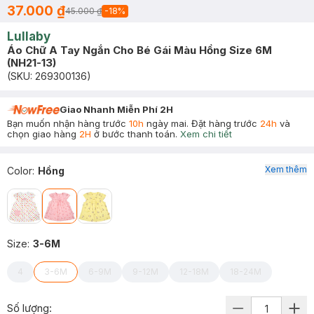
37.000 ₫
45.000 ₫
-
18
%
Lullaby
Áo Chữ A Tay Ngắn Cho Bé Gái Màu Hồng Size 6M
(NH21-13)
(SKU:
269300136
)
Giao Nhanh Miễn Phí 2H
Bạn muốn nhận hàng trước
10h
ngày mai. Đặt hàng trước
24h
và
chọn giao hàng
2H
ở bước thanh toán.
Xem chi tiết
Xem thêm
Color
:
Hồng
Size
:
3-6M
4
3-6M
6-9M
9-12M
12-18M
18-24M
Số lượng: