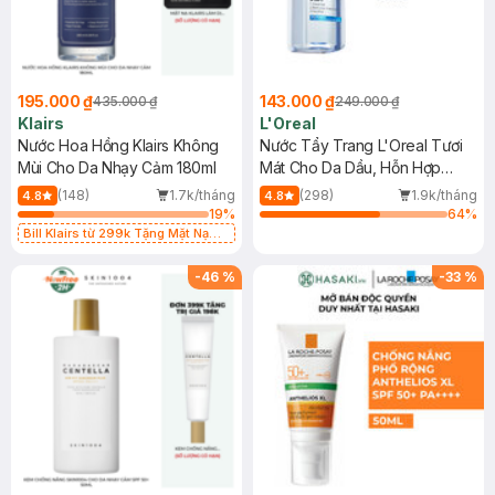
195.000 ₫
143.000 ₫
435.000 ₫
249.000 ₫
Klairs
L'Oreal
Nước Hoa Hồng Klairs Không
Nước Tẩy Trang L'Oreal Tươi
Mùi Cho Da Nhạy Cảm 180ml
Mát Cho Da Dầu, Hỗn Hợp
400ml
(148)
1.7k/tháng
(298)
1.9k/tháng
4.8
4.8
19
%
64
%
Bill Klairs từ 299k Tặng Mặt Nạ
Làm Dịu Da & Kiểm Soát Dầu Nhờn
25ml (SL Có Hạn)
-
46
%
-
33
%