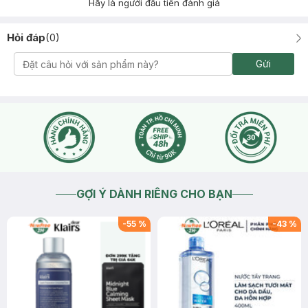
Hãy là người đầu tiên đánh giá
Hỏi đáp
(
0
)
Gửi
GỢI Ý DÀNH RIÊNG CHO BẠN
-
55
%
-
43
%