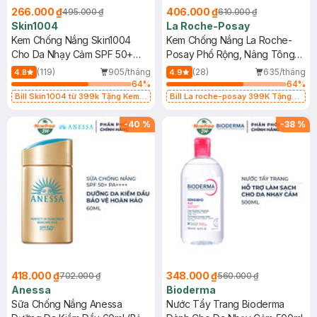
266.000 ₫
406.000 ₫
495.000 ₫
610.000 ₫
Skin1004
La Roche-Posay
Kem Chống Nắng Skin1004
Kem Chống Nắng La Roche-
Cho Da Nhạy Cảm SPF 50+
Posay Phổ Rộng, Nâng Tông
50ml
Kiềm Dầu 50ml
(119)
905/tháng
(28)
635/tháng
4.8
4.9
64
%
64
%
Bill Skin1004 từ 399k Tặng Kem
Bill La roche-posay 399K Tặng
Chống Nắng Cho Da Nhạy Cảm
Gel rửa mặt da dầu nhạy cảm 50ml
SPF 50+ 20ml (SL Có Hạn)
(SL có hạn)
-
40
%
-
38
%
418.000 ₫
348.000 ₫
702.000 ₫
560.000 ₫
Anessa
Bioderma
Sữa Chống Nắng Anessa
Nước Tẩy Trang Bioderma