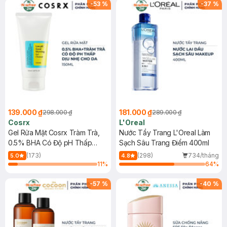
-
53
%
-
37
%
139.000 ₫
181.000 ₫
298.000 ₫
289.000 ₫
Cosrx
L'Oreal
Gel Rửa Mặt Cosrx Tràm Trà,
Nước Tẩy Trang L'Oreal Làm
0.5% BHA Có Độ pH Thấp
Sạch Sâu Trang Điểm 400ml
150ml
(173)
(298)
734/tháng
5.0
4.8
11
%
64
%
-
57
%
-
40
%