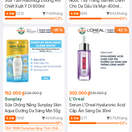
Sữa Tắm Hatomugi Dưỡng Ẩm
Nước Tẩy Trang Garnier Dành
Chiết Xuất Ý Dĩ 800ml
Cho Da Dầu Và Mụn 400ml
(Mới)
(123)
714/tháng
(69)
942/tháng
4.9
4.9
53
%
64
%
-
35
%
-
42
%
152.000 ₫
302.000 ₫
234.000 ₫
519.000 ₫
Sunplay
L'Oreal
Sữa Chống Nắng Sunplay Skin
Serum L'Oreal Hyaluronic Acid
Aqua Dưỡng Da Sáng Mịn 55g
Cấp Ẩm Sáng Da 30ml
(108)
454/tháng
(27)
275/tháng
4.9
4.9
48
%
54
%
Bill 199K Sunplay tặng Tinh Chất