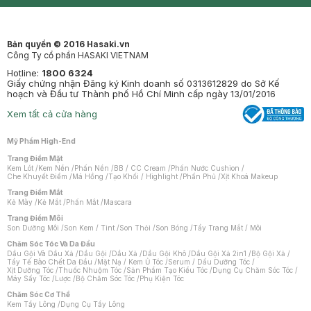
Mastige
Bản quyền © 2016 Hasaki.vn
Công Ty cổ phần HASAKI VIETNAM
Hotline:
1800 6324
Giấy chứng nhận Đăng ký Kinh doanh số 0313612829 do Sở Kế
hoạch và Đầu tư Thành phố Hồ Chí Minh cấp ngày 13/01/2016
Xem tất cả cửa hàng
Mỹ Phẩm High-End
Trang Điểm Mặt
Kem Lót
/
Kem Nền
/
Phấn Nền
/
BB / CC Cream
/
Phấn Nước Cushion
/
Che Khuyết Điểm
/
Má Hồng
/
Tạo Khối / Highlight
/
Phấn Phủ
/
Xịt Khoá Makeup
Trang Điểm Mắt
Kẻ Mày
/
Kẻ Mắt
/
Phấn Mắt
/
Mascara
Trang Điểm Môi
Son Dưỡng Môi
/
Son Kem / Tint
/
Son Thỏi
/
Son Bóng
/
Tẩy Trang Mắt / Môi
Chăm Sóc Tóc Và Da Đầu
Dầu Gội Và Dầu Xả
/
Dầu Gội
/
Dầu Xả
/
Dầu Gội Khô
/
Dầu Gội Xả 2in1
/
Bộ Gội Xả
/
Tẩy Tế Bào Chết Da Đầu
/
Mặt Nạ / Kem Ủ Tóc
/
Serum / Dầu Dưỡng Tóc
/
Xịt Dưỡng Tóc
/
Thuốc Nhuộm Tóc
/
Sản Phẩm Tạo Kiểu Tóc
/
Dụng Cụ Chăm Sóc Tóc
/
Máy Sấy Tóc
/
Lược
/
Bộ Chăm Sóc Tóc
/
Phụ Kiện Tóc
Chăm Sóc Cơ Thể
Kem Tẩy Lông
/
Dụng Cụ Tẩy Lông