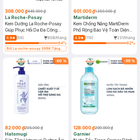
308.000 ₫
601.000 ₫
445.000 ₫
1.350.000 ₫
La Roche-Posay
Martiderm
Kem Dưỡng La Roche-Posay
Kem Chống Nắng MartiDerm
Giúp Phục Hồi Da Đa Công
Phổ Rộng Bảo Vệ Toàn Diện
Dụng 40ml
40ml
(56)
808/tháng
(110)
231/tháng
4.9
4.9
64
%
62
%
Bill La roche-posay 399K Tặng
Gel rửa mặt da dầu nhạy cảm 50ml
(SL có hạn)
-
60
%
-
39
%
82.000 ₫
128.000 ₫
205.000 ₫
209.000 ₫
Hatomugi
Garnier