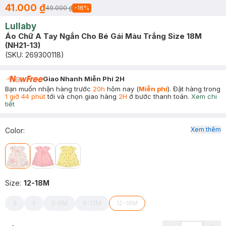
41.000 ₫
49.000 ₫
-
16
%
Lullaby
Áo Chữ A Tay Ngắn Cho Bé Gái Màu Trắng Size 18M
(NH21-13)
(SKU:
269300118
)
Giao Nhanh Miễn Phí 2H
Bạn muốn nhận hàng trước
20h
hôm nay (
Miễn phí
). Đặt hàng trong
1 giờ 44 phút
tới và chọn giao hàng
2H
ở bước thanh toán.
Xem chi
tiết
Xem thêm
Color
:
Size
:
12-18M
3
4
3-6M
9-12M
12-18M