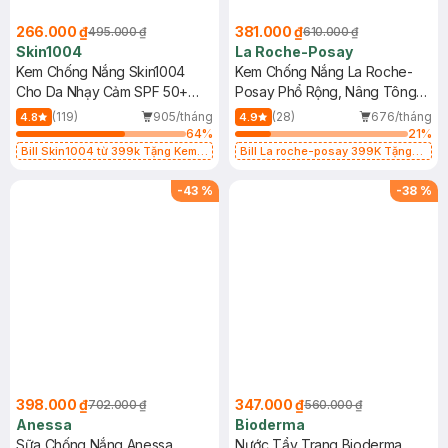
266.000 ₫
381.000 ₫
495.000 ₫
610.000 ₫
Skin1004
La Roche-Posay
Kem Chống Nắng Skin1004
Kem Chống Nắng La Roche-
Cho Da Nhạy Cảm SPF 50+
Posay Phổ Rộng, Nâng Tông
50ml
Kiềm Dầu 50ml
(119)
905/tháng
(28)
676/tháng
4.8
4.9
64
%
21
%
Bill Skin1004 từ 399k Tặng Kem
Bill La roche-posay 399K Tặng
Chống Nắng Cho Da Nhạy Cảm
Gel rửa mặt da dầu nhạy cảm 50ml
SPF 50+ 20ml (SL Có Hạn)
(SL có hạn)
-
43
%
-
38
%
398.000 ₫
347.000 ₫
702.000 ₫
560.000 ₫
Anessa
Bioderma
Sữa Chống Nắng Anessa
Nước Tẩy Trang Bioderma