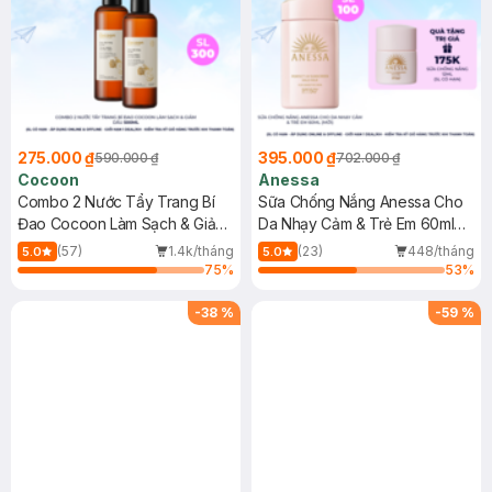
275.000 ₫
395.000 ₫
590.000 ₫
702.000 ₫
Cocoon
Anessa
Combo 2 Nước Tẩy Trang Bí
Sữa Chống Nắng Anessa Cho
Đao Cocoon Làm Sạch & Giảm
Da Nhạy Cảm & Trẻ Em 60ml
Dầu 500ml
(Mới)
(57)
1.4k/tháng
(23)
448/tháng
5.0
5.0
75
%
53
%
-
38
%
-
59
%