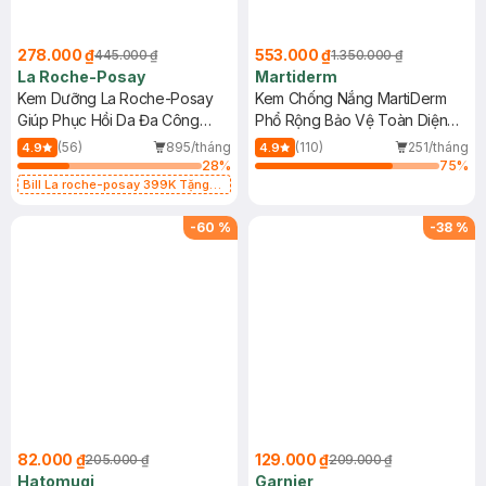
278.000 ₫
553.000 ₫
445.000 ₫
1.350.000 ₫
La Roche-Posay
Martiderm
Kem Dưỡng La Roche-Posay
Kem Chống Nắng MartiDerm
Giúp Phục Hồi Da Đa Công
Phổ Rộng Bảo Vệ Toàn Diện
Dụng 40ml
40ml
(56)
895/tháng
(110)
251/tháng
4.9
4.9
28
%
75
%
Bill La roche-posay 399K Tặng
Gel rửa mặt da dầu nhạy cảm 50ml
(SL có hạn)
-
60
%
-
38
%
82.000 ₫
129.000 ₫
205.000 ₫
209.000 ₫
Hatomugi
Garnier