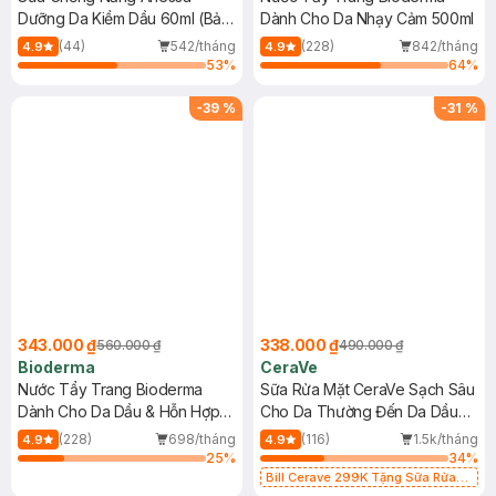
Dưỡng Da Kiềm Dầu 60ml (Bản
Dành Cho Da Nhạy Cảm 500ml
Mới)
(44)
542/tháng
(228)
842/tháng
4.9
4.9
53
%
64
%
-
39
%
-
31
%
343.000 ₫
338.000 ₫
560.000 ₫
490.000 ₫
Bioderma
CeraVe
Nước Tẩy Trang Bioderma
Sữa Rửa Mặt CeraVe Sạch Sâu
Dành Cho Da Dầu & Hỗn Hợp
Cho Da Thường Đến Da Dầu
500ml
473ml
(228)
698/tháng
(116)
1.5k/tháng
4.9
4.9
25
%
34
%
Bill Cerave 299K Tặng Sữa Rửa
Mặt Cerave 30ml (SL có hạn)