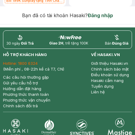
Bill 199K Sunplay tặng Tinh Chất
Chống Nắng 7g trị giá 30K (SL có
hạn)
Bạn đã có tài khoản Hasaki?
Đăng nhập
return
nowfree
price
HỖ TRỢ KHÁCH HÀNG
VỀ HASAKI.VN
Hotline:
1800 6324
Giới thiệu Hasaki.vn
(Miễn phí , 08-22h kể cả T7, CN)
Chính sách bảo mật
Điều khoản sử dụng
Các câu hỏi thường gặp
Hasaki cẩm nang
Gửi yêu cầu hỗ trợ
Tuyển dụng
Hướng dẫn đặt hàng
Liên hệ
Phương thức thanh toán
Phương thức vận chuyển
Chính sách đổi trả