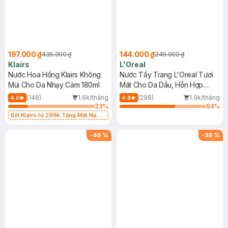
197.000 ₫
144.000 ₫
435.000 ₫
249.000 ₫
Klairs
L'Oreal
Nước Hoa Hồng Klairs Không
Nước Tẩy Trang L'Oreal Tươi
Mùi Cho Da Nhạy Cảm 180ml
Mát Cho Da Dầu, Hỗn Hợp
400ml
(148)
1.6k/tháng
(298)
1.9k/tháng
4.8
4.8
23
%
64
%
Bill Klairs từ 299k Tặng Mặt Nạ
Làm Dịu Da & Kiểm Soát Dầu Nhờn
25ml (SL Có Hạn)
-
46
%
-
38
%