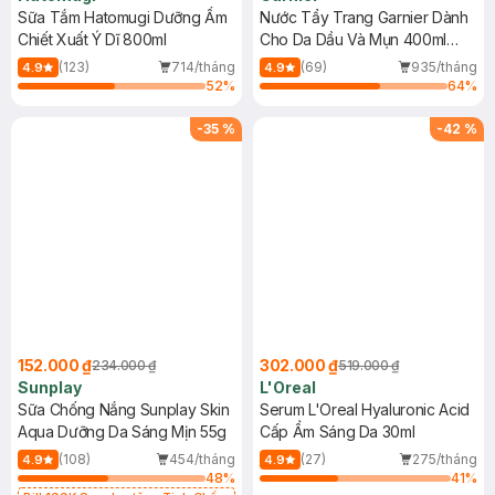
Sữa Tắm Hatomugi Dưỡng Ẩm
Nước Tẩy Trang Garnier Dành
Chiết Xuất Ý Dĩ 800ml
Cho Da Dầu Và Mụn 400ml
(Mới)
(123)
714/tháng
(69)
935/tháng
4.9
4.9
52
%
64
%
-
35
%
-
42
%
152.000 ₫
302.000 ₫
234.000 ₫
519.000 ₫
Sunplay
L'Oreal
Sữa Chống Nắng Sunplay Skin
Serum L'Oreal Hyaluronic Acid
Aqua Dưỡng Da Sáng Mịn 55g
Cấp Ẩm Sáng Da 30ml
(108)
454/tháng
(27)
275/tháng
4.9
4.9
48
%
41
%