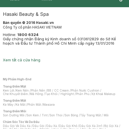
Synctives
Clinic
Dermahair
Mastige
Hasaki Beauty & Spa
Bản quyền © 2016 Hasaki.vn
Công Ty cổ phần HASAKI VIETNAM
Hotline:
1800 6324
Giấy chứng nhận Đăng ký Kinh doanh số 0313612829 do Sở Kế
hoạch và Đầu tư Thành phố Hồ Chí Minh cấp ngày 13/01/2016
Xem tất cả cửa hàng
Mỹ Phẩm High-End
Trang Điểm Mặt
Kem Lót
/
Kem Nền
/
Phấn Nền
/
BB / CC Cream
/
Phấn Nước Cushion
/
Che Khuyết Điểm
/
Má Hồng
/
Tạo Khối / Highlight
/
Phấn Phủ
/
Xịt Khoá Makeup
Trang Điểm Mắt
Kẻ Mày
/
Kẻ Mắt
/
Phấn Mắt
/
Mascara
Trang Điểm Môi
Son Dưỡng Môi
/
Son Kem / Tint
/
Son Thỏi
/
Son Bóng
/
Tẩy Trang Mắt / Môi
Chăm Sóc Tóc Và Da Đầu
Dầu Gội Và Dầu Xả
/
Dầu Gội
/
Dầu Xả
/
Dầu Gội Khô
/
Dầu Gội Xả 2in1
/
Bộ Gội Xả
/