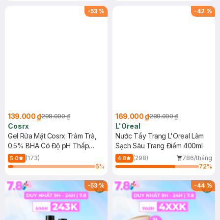
-
53
%
-
42
%
139.000 ₫
169.000 ₫
298.000 ₫
289.000 ₫
Cosrx
L'Oreal
Gel Rửa Mặt Cosrx Tràm Trà,
Nước Tẩy Trang L'Oreal Làm
0.5% BHA Có Độ pH Thấp
Sạch Sâu Trang Điểm 400ml
150ml
(173)
(298)
786/tháng
5.0
4.8
6
%
72
%
-
53
%
-
44
%