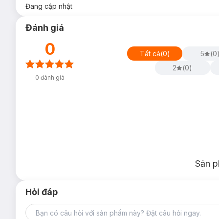
Đang cập nhật
Đánh giá
0
Tất cả
(
0
)
5
(
0
2
(
0
)
0
đánh giá
Sản p
Hỏi đáp
Màu Vàng