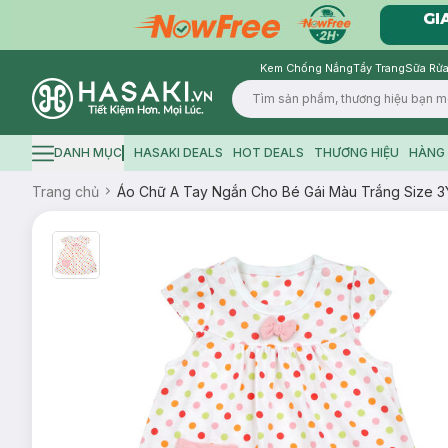
Kem Chống Nắng
Tẩy Trang
Sữa Rửa
Logo
DANH MỤC
HASAKI DEALS
HOT DEALS
THƯƠNG HIỆU
HÀNG 
Hamburger icon
Trang chủ
Áo Chữ A Tay Ngắn Cho Bé Gái Màu Trắng Size 3