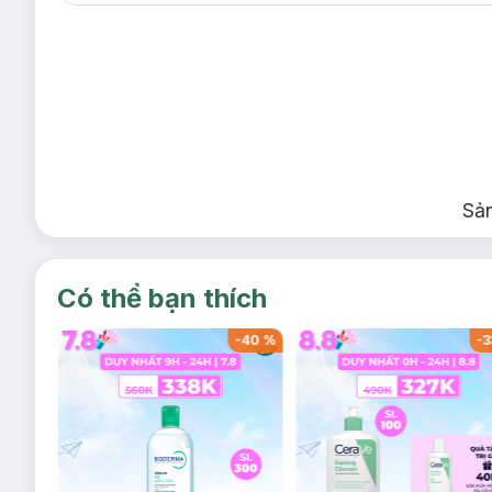
Sả
Có thể bạn thích
-
39
%
-
40
%
-
3