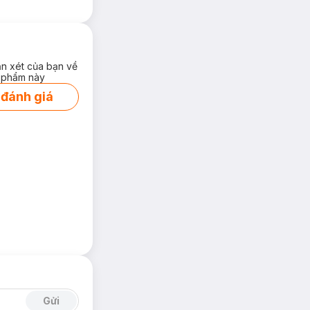
ận xét của bạn về
 phẩm này
 đánh giá
Gửi