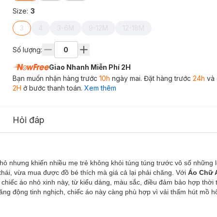
Size
:
3
3
4
3-6M
9-12M
12-18M
Số lượng:
Giao Nhanh Miễn Phí 2H
Bạn muốn nhận hàng trước
10h
ngày mai. Đặt hàng trước
24h
và 
2H
ở bước thanh toán.
Xem thêm
Hỏi đáp
)
nhỏ nhưng khiến nhiều mẹ trẻ không khỏi túng túng trước vô số những l
hái, vừa mua được đồ bé thích mà giá cả lại phải chăng. Với
Áo Chữ 
 chiếc áo nhỏ xinh này, từ kiểu dáng, màu sắc, điều đảm bảo hợp thời
 năng động tinh nghịch, chiếc áo này càng phù hợp vì vải thấm hút mồ hôi 