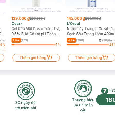
139.000 ₫
145.000 ₫
298.000 ₫
289.000 ₫
Cosrx
L'Oreal
h
Gel Rửa Mặt Cosrx Tràm Trà,
Nước Tẩy Trang L'Oreal Là
Da
0.5% BHA Có Độ pH Thấp
Sạch Sâu Trang Điểm 400ml
150ml
háng
(173)
(298)
916/thán
5.0
4.8
99
%
7
%
28
a
Thêm giỏ hàng
Thêm giỏ hàng
HO
18
n phí 2H
30 ngày đổi trả miễn phí
Thương hiệu uy 
Thương hiệu
30 ngày đổi
uy tín toàn
trả miễn phí
cầu