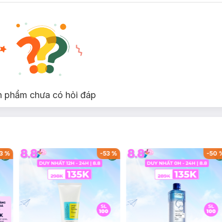
n phẩm chưa có hỏi đáp
3
%
-
53
%
-
50