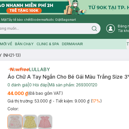
 Mặt
Tẩy tế bào chết
Bioderma
Nước Giặt
Bagsmart
Đăng 
Search icon
Tài kh
T
MỚI VỀ
BÁN CHẠY
CLINIC & SPA
DERMAHAIR
Y (NH21-13)
LULLABY
Áo Chữ A Tay Ngắn Cho Bé Gái Màu Trắng Size 3
0
đánh giá
|
0
Hỏi đáp
|
Mã sản phẩm:
269300120
44.000 ₫
(Đã bao gồm VAT)
Giá thị trường:
53.000 ₫
- Tiết kiệm:
9.000 ₫
(
17
%
)
Color
: