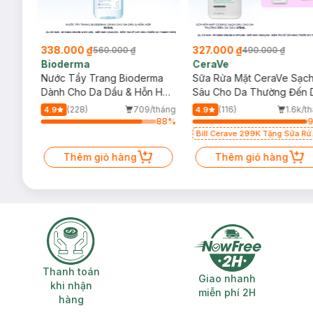
338.000 ₫
327.000 ₫
560.000 ₫
490.000 ₫
Bioderma
CeraVe
Màu Trắng
rma
Nước Tẩy Trang Bioderma
Sữa Rửa Mặt CeraVe Sạc
m
Dành Cho Da Dầu & Hỗn Hợp
Sâu Cho Da Thường Đến 
500ml
Dầu 473ml
/tháng
(228)
709/tháng
(116)
1.6k/t
4.9
4.9
33
%
88
%
Bill Cerave 299K Tặng Sữa Rử
Mặt Cerave 30ml (SL có hạn)
Thêm giỏ hàng
Thêm giỏ hàng
Thanh toán khi nhận hàng
Giao nhanh miễ
Thanh toán
Giao nhanh
khi nhận
miễn phí 2H
hàng