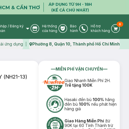
0
nhập
/
Đăng ký
Hệ thống
Bảo
Hỗ trợ
User Icon
Store Icon
Warranty Icon
Phone Icon
Cart I
oản
cửa hàng
hành
khách hàng
ải ứng dụng
Phường 8, Quận 10, Thành phố Hồ Chí Minh
Map icon
MIỄN PHÍ VẬN CHUYỂN
Y (NH21-13)
Giao Nhanh Miễn Phí 2H.
Trễ tặng 100K
Hasaki đền bù
100%
hãng
đền bù
100%
nếu phát hiện
hàng giả
Giao Hàng Miễn Phí
(từ
90K tại 60 Tỉnh Thành trừ