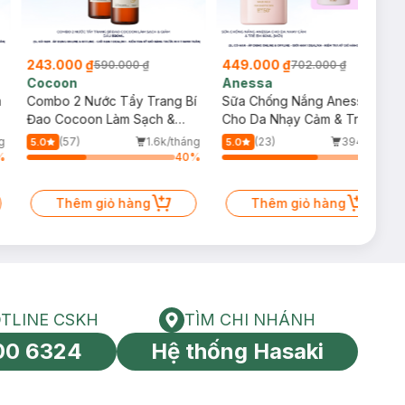
243.000 ₫
449.000 ₫
590.000 ₫
702.000 ₫
Cocoon
Anessa
m
Combo 2 Nước Tẩy Trang Bí
Sữa Chống Nắng Anessa
Đao Cocoon Làm Sạch &
Cho Da Nhạy Cảm & Trẻ Em
Giảm Dầu 500ml
60ml (Mới)
g
(57)
1.6k/tháng
(23)
394/tháng
5.0
5.0
%
40
%
64
%
Thêm giỏ hàng
Thêm giỏ hàng
TLINE CSKH
TÌM CHI NHÁNH
HOTLINE CSKH
Tìm chi nhánh
00 6324
Hệ thống Hasaki
tín toàn cầu