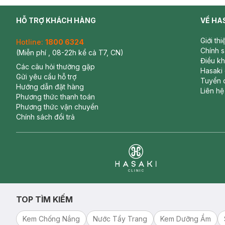
HỖ TRỢ KHÁCH HÀNG
VỀ HA
Giới th
Hotline:
1800 6324
Chính 
(Miễn phí , 08-22h kể cả T7, CN)
Điều k
Các câu hỏi thường gặp
Hasaki
Gửi yêu cầu hỗ trợ
Tuyển 
Hướng dẫn đặt hàng
Liên hệ
Phương thức thanh toán
Phương thức vận chuyển
Chính sách đổi trả
Đặc điểm nổi bật của sản phẩm:
-
Áo Chữ A Tay Ngắn Cho Bé Gái (NH21-13)
được làm nên từ
-
Áo Chữ A Tay Ngắn Cho Bé Gái (NH21-13)
có đường cắt m
- Thiết kế kiểu dáng có font hình chữ A, trước ngực có bèo n
Clinic
đáng yêu nhiều hơn.
- Vải mềm, dễ giặc sạch, mau khô, không dễ bị phai màu, cùn
TOP TÌM KIẾM
Kem Chống Nắng
Nước Tẩy Trang
Kem Dưỡng Ẩm