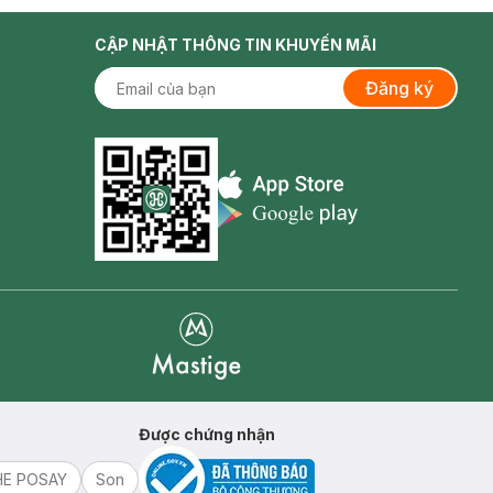
CẬP NHẬT THÔNG TIN KHUYẾN MÃI
Đăng ký
Appstore icon
Goolge Play icon
 thoáng mát.
hiếc áo có phần
Mastige
ng biết bao.
Được chứng nhận
HE POSAY
Son