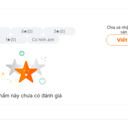
Chia sẻ nh
)
4
(
0
)
3
(
0
)
sản
Viết
1
(
0
)
Có hình ảnh
hẩm này chưa có đánh giá