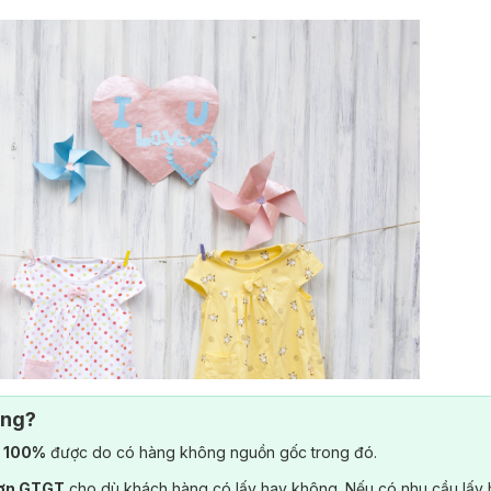
ông?
) 100%
được do có hàng không nguồn gốc trong đó.
đơn GTGT
cho dù khách hàng có lấy hay không. Nếu có nhu cầu lấy