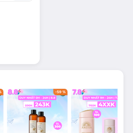
%
-
59
%
-
36
%