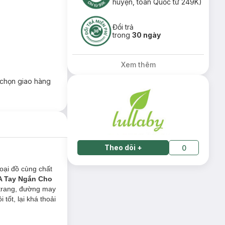
huyện, toàn Quốc từ 249K)
Đổi trả
trong
30 ngày
Xem thêm
chọn giao hàng
Theo dõi
+
0
oại đồ cùng chất
A Tay Ngắn Cho
 trang, đường may
tốt, lại khá thoải