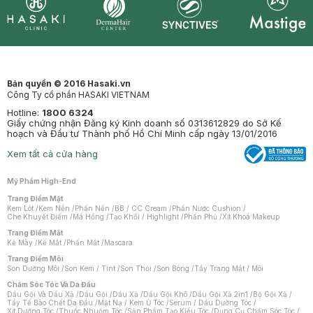
Synctives
Clinic
Dermahair
Mastige
Bản quyền © 2016 Hasaki.vn
Công Ty cổ phần HASAKI VIETNAM
Hotline:
1800 6324
Giấy chứng nhận Đăng ký Kinh doanh số 0313612829 do Sở Kế
hoạch và Đầu tư Thành phố Hồ Chí Minh cấp ngày 13/01/2016
Xem tất cả cửa hàng
Mỹ Phẩm High-End
Trang Điểm Mặt
Kem Lót
/
Kem Nền
/
Phấn Nền
/
BB / CC Cream
/
Phấn Nước Cushion
/
Che Khuyết Điểm
/
Má Hồng
/
Tạo Khối / Highlight
/
Phấn Phủ
/
Xịt Khoá Makeup
Trang Điểm Mắt
Kẻ Mày
/
Kẻ Mắt
/
Phấn Mắt
/
Mascara
Trang Điểm Môi
Son Dưỡng Môi
/
Son Kem / Tint
/
Son Thỏi
/
Son Bóng
/
Tẩy Trang Mắt / Môi
Chăm Sóc Tóc Và Da Đầu
Dầu Gội Và Dầu Xả
/
Dầu Gội
/
Dầu Xả
/
Dầu Gội Khô
/
Dầu Gội Xả 2in1
/
Bộ Gội Xả
/
Tẩy Tế Bào Chết Da Đầu
/
Mặt Nạ / Kem Ủ Tóc
/
Serum / Dầu Dưỡng Tóc
/
Xịt Dưỡng Tóc
/
Thuốc Nhuộm Tóc
/
Sản Phẩm Tạo Kiểu Tóc
/
Dụng Cụ Chăm Sóc Tóc
/