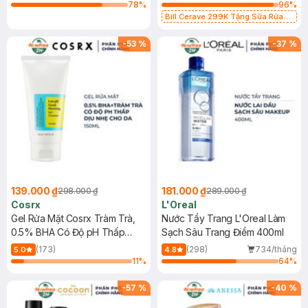
78
%
96
%
Bill Cerave 299K Tặng Sữa Rửa
Mặt Cerave 30ml (SL có hạn)
-
53
%
-
37
%
139.000 ₫
181.000 ₫
298.000 ₫
289.000 ₫
Cosrx
L'Oreal
Gel Rửa Mặt Cosrx Tràm Trà,
Nước Tẩy Trang L'Oreal Làm
0.5% BHA Có Độ pH Thấp
Sạch Sâu Trang Điểm 400ml
150ml
(173)
(298)
734/tháng
5.0
4.8
11
%
64
%
-
57
%
-
40
%