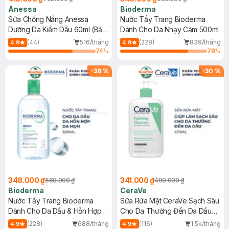
Anessa
Bioderma
Sữa Chống Nắng Anessa
Nước Tẩy Trang Bioderma
Dưỡng Da Kiềm Dầu 60ml (Bản
Dành Cho Da Nhạy Cảm 500ml
Mới)
(44)
516/tháng
(228)
839/tháng
4.9
4.9
74
%
78
%
-
38
%
-
30
%
348.000 ₫
341.000 ₫
560.000 ₫
490.000 ₫
Bioderma
CeraVe
Nước Tẩy Trang Bioderma
Sữa Rửa Mặt CeraVe Sạch Sâu
Dành Cho Da Dầu & Hỗn Hợp
Cho Da Thường Đến Da Dầu
500ml
473ml
(228)
688/tháng
(116)
1.5k/tháng
4.9
4.9