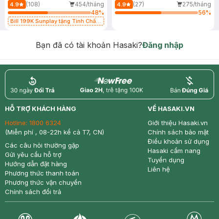
(108)
454/tháng
(27)
275/tháng
4.9
4.9
48
%
56
%
Bill 199K Sunplay tặng Tinh Chất
Chống Nắng 7g trị giá 30K (SL có
hạn)
Bạn đã có tài khoản Hasaki?
Đăng nhập
return
nowfree
price
HỖ TRỢ KHÁCH HÀNG
VỀ HASAKI.VN
Hotline:
1800 6324
Giới thiệu Hasaki.vn
(Miễn phí , 08-22h kể cả T7, CN)
Chính sách bảo mật
Điều khoản sử dụng
Các câu hỏi thường gặp
Hasaki cẩm nang
Gửi yêu cầu hỗ trợ
Tuyển dụng
Hướng dẫn đặt hàng
Liên hệ
Phương thức thanh toán
Phương thức vận chuyển
Chính sách đổi trả