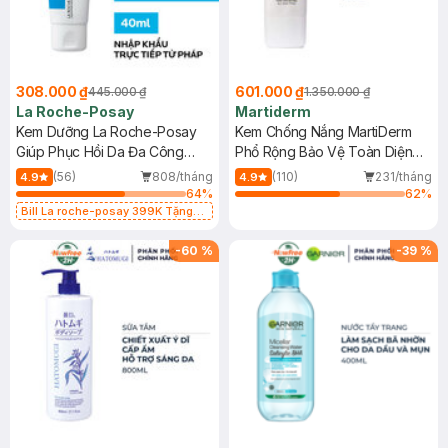
308.000 ₫
601.000 ₫
445.000 ₫
1.350.000 ₫
La Roche-Posay
Martiderm
Kem Dưỡng La Roche-Posay
Kem Chống Nắng MartiDerm
Giúp Phục Hồi Da Đa Công
Phổ Rộng Bảo Vệ Toàn Diện
Dụng 40ml
40ml
(56)
808/tháng
(110)
231/tháng
4.9
4.9
64
%
62
%
Bill La roche-posay 399K Tặng
Gel rửa mặt da dầu nhạy cảm 50ml
(SL có hạn)
-
60
%
-
39
%