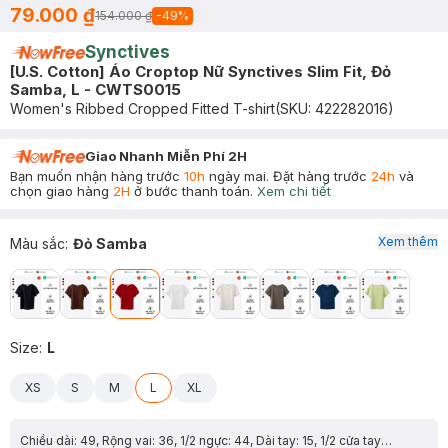
79.000 ₫
154.000 ₫
-
49
%
Synctives
[U.S. Cotton] Áo Croptop Nữ Synctives Slim Fit, Đỏ
Samba, L - CWTS0015
Women's Ribbed Cropped Fitted T-shirt
(SKU:
422282016
)
Giao Nhanh Miễn Phí 2H
Bạn muốn nhận hàng trước
10h
ngày mai. Đặt hàng trước
24h
và
chọn giao hàng
2H
ở bước thanh toán.
Xem chi tiết
Xem thêm
Màu sắc
:
Đỏ Samba
Size
:
L
XS
S
M
L
XL
Chiều dài: 49, Rộng vai: 36, 1/2 ngực: 44, Dài tay: 15, 1/2 cửa tay: 14.75