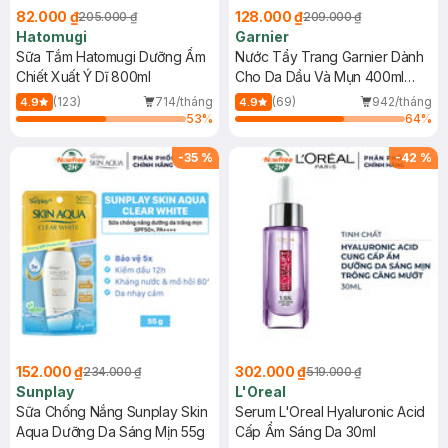
82.000 ₫
128.000 ₫
205.000 ₫
209.000 ₫
Hatomugi
Garnier
Sữa Tắm Hatomugi Dưỡng Ẩm
Nước Tẩy Trang Garnier Dành
Chiết Xuất Ý Dĩ 800ml
Cho Da Dầu Và Mụn 400ml
(Mới)
(123)
714/tháng
(69)
942/tháng
4.9
4.9
53
%
64
%
-
35
%
-
42
%
152.000 ₫
302.000 ₫
234.000 ₫
519.000 ₫
Sunplay
L'Oreal
Sữa Chống Nắng Sunplay Skin
Serum L'Oreal Hyaluronic Acid
Aqua Dưỡng Da Sáng Mịn 55g
Cấp Ẩm Sáng Da 30ml