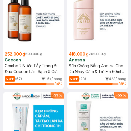
252.000 ₫
418.000 ₫
590.000 ₫
702.000 ₫
Cocoon
Anessa
Combo 2 Nước Tẩy Trang Bí
Sữa Chống Nắng Anessa Cho
Đao Cocoon Làm Sạch & Giảm
Da Nhạy Cảm & Trẻ Em 60ml
Dầu 500ml
(Mới)
(57)
1.5k/tháng
(23)
423/tháng
5.0
5.0
84
%
88
%
-
31
%
-
55
%