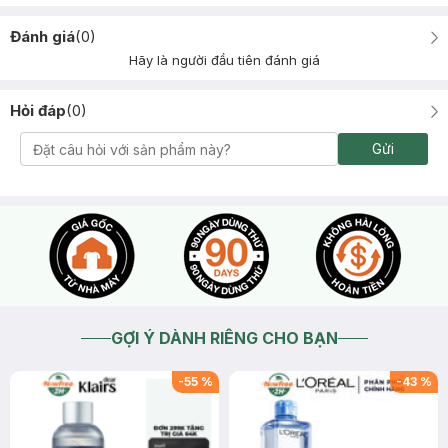
Đánh giá
(
0
)
Hãy là người đầu tiên đánh giá
Hỏi đáp
(
0
)
Gửi
GỢI Ý DÀNH RIÊNG CHO BẠN
-
55
%
-
43
%