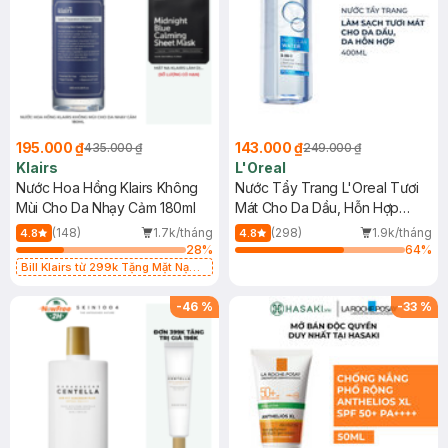
195.000 ₫
143.000 ₫
435.000 ₫
249.000 ₫
Klairs
L'Oreal
Nước Hoa Hồng Klairs Không
Nước Tẩy Trang L'Oreal Tươi
Mùi Cho Da Nhạy Cảm 180ml
Mát Cho Da Dầu, Hỗn Hợp
400ml
(148)
1.7k/tháng
(298)
1.9k/tháng
4.8
4.8
28
%
64
%
Bill Klairs từ 299k Tặng Mặt Nạ
Làm Dịu Da & Kiểm Soát Dầu Nhờn
25ml (SL Có Hạn)
-
46
%
-
33
%