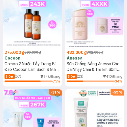
275.000 ₫
432.000 ₫
590.000 ₫
702.000 ₫
Cocoon
Anessa
Combo 2 Nước Tẩy Trang Bí
Sữa Chống Nắng Anessa Cho
Đao Cocoon Làm Sạch & Giảm
Da Nhạy Cảm & Trẻ Em 60ml
Dầu 500ml
(Mới)
(57)
1.4k/tháng
(23)
410/tháng
5.0
5.0
75
%
34
%
-
31
%
-
59
%