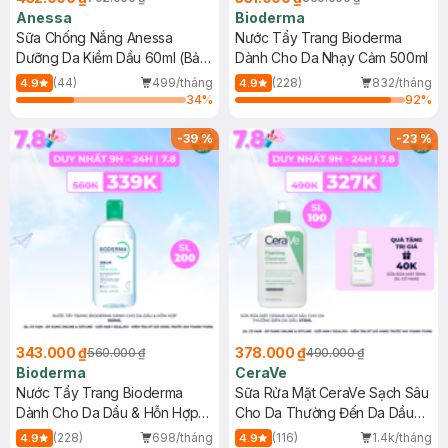
Anessa
Bioderma
Sữa Chống Nắng Anessa
Nước Tẩy Trang Bioderma
Dưỡng Da Kiềm Dầu 60ml (Bản
Dành Cho Da Nhạy Cảm 500ml
Mới)
(44)
499/tháng
(228)
832/tháng
4.9
4.9
34
%
92
%
-
39
%
-
23
%
343.000 ₫
378.000 ₫
560.000 ₫
490.000 ₫
Bioderma
CeraVe
Nước Tẩy Trang Bioderma
Sữa Rửa Mặt CeraVe Sạch Sâu
Dành Cho Da Dầu & Hỗn Hợp
Cho Da Thường Đến Da Dầu
500ml
473ml
(228)
698/tháng
(116)
1.4k/tháng
4.9
4.9