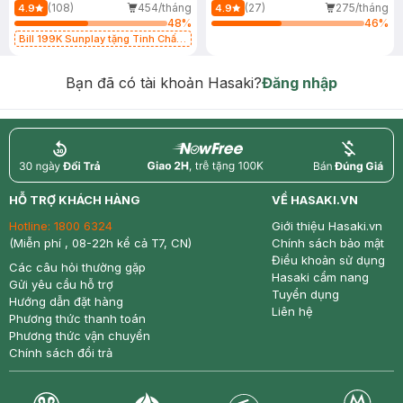
(108)
454/tháng
(27)
275/tháng
4.9
4.9
48
%
46
%
Bill 199K Sunplay tặng Tinh Chất
Chống Nắng 7g trị giá 30K (SL có
hạn)
Bạn đã có tài khoản Hasaki?
Đăng nhập
return
nowfree
price
HỖ TRỢ KHÁCH HÀNG
VỀ HASAKI.VN
Hotline:
1800 6324
Giới thiệu Hasaki.vn
(Miễn phí , 08-22h kể cả T7, CN)
Chính sách bảo mật
Điều khoản sử dụng
Các câu hỏi thường gặp
Hasaki cẩm nang
Gửi yêu cầu hỗ trợ
Tuyển dụng
Hướng dẫn đặt hàng
Liên hệ
Phương thức thanh toán
Phương thức vận chuyển
Chính sách đổi trả