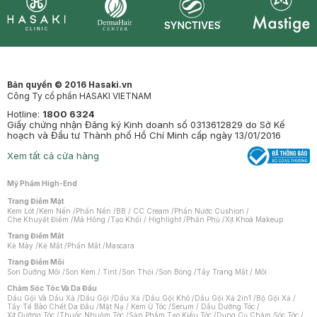
Synctives
Clinic
Dermahair
Mastige
Bản quyền © 2016 Hasaki.vn
Công Ty cổ phần HASAKI VIETNAM
Hotline:
1800 6324
Giấy chứng nhận Đăng ký Kinh doanh số 0313612829 do Sở Kế
hoạch và Đầu tư Thành phố Hồ Chí Minh cấp ngày 13/01/2016
Xem tất cả cửa hàng
Mỹ Phẩm High-End
Trang Điểm Mặt
Kem Lót
/
Kem Nền
/
Phấn Nền
/
BB / CC Cream
/
Phấn Nước Cushion
/
Che Khuyết Điểm
/
Má Hồng
/
Tạo Khối / Highlight
/
Phấn Phủ
/
Xịt Khoá Makeup
Trang Điểm Mắt
Kẻ Mày
/
Kẻ Mắt
/
Phấn Mắt
/
Mascara
Trang Điểm Môi
Son Dưỡng Môi
/
Son Kem / Tint
/
Son Thỏi
/
Son Bóng
/
Tẩy Trang Mắt / Môi
Chăm Sóc Tóc Và Da Đầu
Dầu Gội Và Dầu Xả
/
Dầu Gội
/
Dầu Xả
/
Dầu Gội Khô
/
Dầu Gội Xả 2in1
/
Bộ Gội Xả
/
Tẩy Tế Bào Chết Da Đầu
/
Mặt Nạ / Kem Ủ Tóc
/
Serum / Dầu Dưỡng Tóc
/
Xịt Dưỡng Tóc
/
Thuốc Nhuộm Tóc
/
Sản Phẩm Tạo Kiểu Tóc
/
Dụng Cụ Chăm Sóc Tóc
/