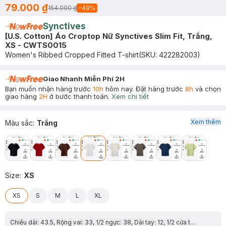
79.000 ₫
154.000 ₫
-
49
%
Synctives
[U.S. Cotton] Áo Croptop Nữ Synctives Slim Fit, Trắng,
XS - CWTS0015
Women's Ribbed Cropped Fitted T-shirt
(SKU:
422282003
)
Giao Nhanh Miễn Phí 2H
Bạn muốn nhận hàng trước
10h
hôm nay. Đặt hàng trước
8h
và chọn
giao hàng
2H
ở bước thanh toán.
Xem chi tiết
Xem thêm
Màu sắc
:
Trắng
Size
:
XS
XS
S
M
L
XL
Chiều dài: 43.5, Rộng vai: 33, 1/2 ngực: 38, Dài tay: 12, 1/2 cửa tay: 13