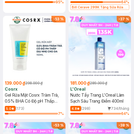
95
%
64
%
Bill Cerave 299K Tặng Sữa Rửa
Mặt Cerave 30ml (SL có hạn)
-
53
%
-
37
%
139.000 ₫
181.000 ₫
298.000 ₫
289.000 ₫
Cosrx
L'Oreal
Gel Rửa Mặt Cosrx Tràm Trà,
Nước Tẩy Trang L'Oreal Làm
0.5% BHA Có Độ pH Thấp
Sạch Sâu Trang Điểm 400ml
150ml
(173)
(298)
734/tháng
5.0
4.8
7
%
64
%
-
53
%
-
38
%