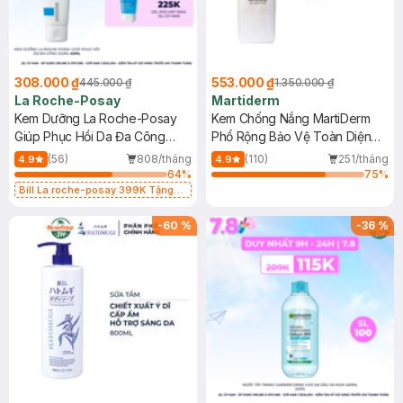
308.000 ₫
553.000 ₫
445.000 ₫
1.350.000 ₫
La Roche-Posay
Martiderm
Kem Dưỡng La Roche-Posay
Kem Chống Nắng MartiDerm
Giúp Phục Hồi Da Đa Công
Phổ Rộng Bảo Vệ Toàn Diện
Dụng 40ml
40ml
(56)
808/tháng
(110)
251/tháng
4.9
4.9
64
%
75
%
Bill La roche-posay 399K Tặng
Gel rửa mặt da dầu nhạy cảm 50ml
(SL có hạn)
-
60
%
-
36
%