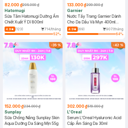
82.000 ₫
133.000 ₫
205.000 ₫
209.000 ₫
Hatomugi
Garnier
Sữa Tắm Hatomugi Dưỡng Ẩm
Nước Tẩy Trang Garnier Dành
Chiết Xuất Ý Dĩ 800ml
Cho Da Dầu Và Mụn 400ml
(Mới)
(123)
714/tháng
(69)
907/tháng
4.9
4.9
52
%
64
%
-
35
%
-
42
%
152.000 ₫
302.000 ₫
234.000 ₫
519.000 ₫
Sunplay
L'Oreal
Sữa Chống Nắng Sunplay Skin
Serum L'Oreal Hyaluronic Acid
Aqua Dưỡng Da Sáng Mịn 55g
Cấp Ẩm Sáng Da 30ml