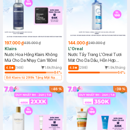
197.000 ₫
144.000 ₫
435.000 ₫
249.000 ₫
Klairs
L'Oreal
Nước Hoa Hồng Klairs Không
Nước Tẩy Trang L'Oreal Tươi
Mùi Cho Da Nhạy Cảm 180ml
Mát Cho Da Dầu, Hỗn Hợp
400ml
(148)
1.6k/tháng
(298)
1.9k/tháng
4.8
4.8
84
%
64
%
Bill Klairs từ 299k Tặng Mặt Nạ
Làm Dịu Da & Kiểm Soát Dầu Nhờn
25ml (SL Có Hạn)
-
46
%
-
38
%