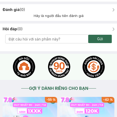
Đánh giá
(
0
)
Hãy là người đầu tiên đánh giá
Hỏi đáp
(
0
)
Gửi
GỢI Ý DÀNH RIÊNG CHO BẠN
-
55
%
-
42
%