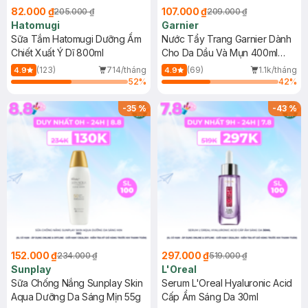
82.000 ₫
107.000 ₫
205.000 ₫
209.000 ₫
Hatomugi
Garnier
Sữa Tắm Hatomugi Dưỡng Ẩm
Nước Tẩy Trang Garnier Dành
Chiết Xuất Ý Dĩ 800ml
Cho Da Dầu Và Mụn 400ml
(Mới)
(123)
714/tháng
(69)
1.1k/tháng
4.9
4.9
52
%
42
%
-
35
%
-
43
%
152.000 ₫
297.000 ₫
234.000 ₫
519.000 ₫
Sunplay
L'Oreal
Sữa Chống Nắng Sunplay Skin
Serum L'Oreal Hyaluronic Acid
Aqua Dưỡng Da Sáng Mịn 55g
Cấp Ẩm Sáng Da 30ml