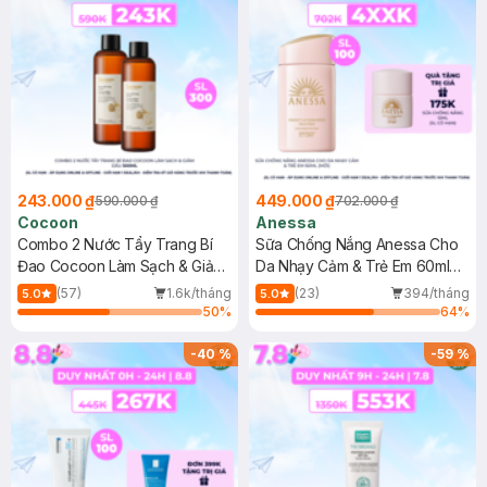
243.000 ₫
449.000 ₫
590.000 ₫
702.000 ₫
Cocoon
Anessa
Combo 2 Nước Tẩy Trang Bí
Sữa Chống Nắng Anessa Cho
Đao Cocoon Làm Sạch & Giảm
Da Nhạy Cảm & Trẻ Em 60ml
Dầu 500ml
(Mới)
(57)
1.6k/tháng
(23)
394/tháng
5.0
5.0
50
%
64
%
-
40
%
-
59
%