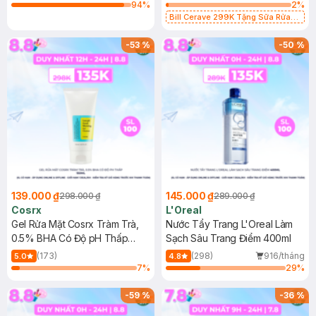
94
%
2
%
Bill Cerave 299K Tặng Sữa Rửa
Mặt Cerave 30ml (SL có hạn)
-
53
%
-
50
%
139.000 ₫
145.000 ₫
298.000 ₫
289.000 ₫
Cosrx
L'Oreal
Gel Rửa Mặt Cosrx Tràm Trà,
Nước Tẩy Trang L'Oreal Làm
0.5% BHA Có Độ pH Thấp
Sạch Sâu Trang Điểm 400ml
150ml
(173)
(298)
916/tháng
5.0
4.8
7
%
29
%
-
59
%
-
36
%