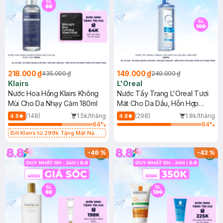
218.000 ₫
149.000 ₫
435.000 ₫
249.000 ₫
Klairs
L'Oreal
Nước Hoa Hồng Klairs Không
Nước Tẩy Trang L'Oreal Tươi
Mùi Cho Da Nhạy Cảm 180ml
Mát Cho Da Dầu, Hỗn Hợp
400ml
(148)
1.5k/tháng
(298)
1.8k/tháng
4.8
4.8
64
%
64
%
Bill Klairs từ 299k Tặng Mặt Nạ
Làm Dịu Da & Kiểm Soát Dầu Nhờn
25ml (SL Có Hạn)
-
46
%
-
43
%