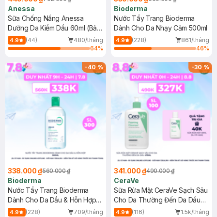
Anessa
Bioderma
Sữa Chống Nắng Anessa
Nước Tẩy Trang Bioderma
Dưỡng Da Kiềm Dầu 60ml (Bản
Dành Cho Da Nhạy Cảm 500ml
Mới)
(44)
480/tháng
(228)
861/tháng
4.9
4.9
64
%
46
%
-
40
%
-
30
%
338.000 ₫
341.000 ₫
560.000 ₫
490.000 ₫
Bioderma
CeraVe
Nước Tẩy Trang Bioderma
Sữa Rửa Mặt CeraVe Sạch Sâu
Dành Cho Da Dầu & Hỗn Hợp
Cho Da Thường Đến Da Dầu
500ml
473ml
(228)
709/tháng
(116)
1.5k/tháng
4.9
4.9