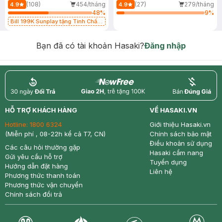
(108)
454/tháng
(27)
279/tháng
4.9
4.9
48
%
9
%
Bill 199K Sunplay tặng Tinh Chất
Chống Nắng 7g trị giá 30K (SL có
hạn)
Bạn đã có tài khoản Hasaki?
Đăng nhập
return
nowfree
price
HỖ TRỢ KHÁCH HÀNG
VỀ HASAKI.VN
Hotline:
1800 6324
Giới thiệu Hasaki.vn
(Miễn phí , 08-22h kể cả T7, CN)
Chính sách bảo mật
Điều khoản sử dụng
Các câu hỏi thường gặp
Hasaki cẩm nang
Gửi yêu cầu hỗ trợ
Tuyển dụng
Hướng dẫn đặt hàng
Liên hệ
Phương thức thanh toán
Phương thức vận chuyển
Chính sách đổi trả