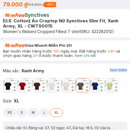
79.000 ₫
154.000 ₫
-
49
%
Synctives
[U.S. Cotton] Áo Croptop Nữ Synctives Slim Fit, Xanh
Army, XL - CWTS0015
Women's Ribbed Cropped Fitted T-shirt
(SKU:
422282012
)
Giao Nhanh Miễn Phí 2H
Bạn muốn nhận hàng trước
10h
ngày mai. Đặt hàng trước
24h
và
chọn giao hàng
2H
ở bước thanh toán.
Xem chi tiết
Xem thêm
Màu sắc
:
Xanh Army
Size
:
XL
XS
S
M
L
XL
Chiều dài: 51, Rộng vai: 37, 1/2 ngực: 47, Dài tay: 16.5, 1/2 cửa tay: 15.5