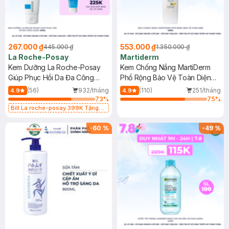
267.000 ₫
553.000 ₫
445.000 ₫
1.350.000 ₫
La Roche-Posay
Martiderm
Kem Dưỡng La Roche-Posay
Kem Chống Nắng MartiDerm
Giúp Phục Hồi Da Đa Công
Phổ Rộng Bảo Vệ Toàn Diện
Dụng 40ml
40ml
(56)
932/tháng
(110)
251/tháng
4.9
4.9
73
%
75
%
Bill La roche-posay 399K Tặng
Gel rửa mặt da dầu nhạy cảm 50ml
(SL có hạn)
-
60
%
-
49
%