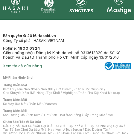
Synctives
Clinic
Dermahair
Mastige
Bản quyền © 2016 Hasaki.vn
Công Ty cổ phần HASAKI VIETNAM
Hotline:
1800 6324
Giấy chứng nhận Đăng ký Kinh doanh số 0313612829 do Sở Kế
hoạch và Đầu tư Thành phố Hồ Chí Minh cấp ngày 13/01/2016
Xem tất cả cửa hàng
Mỹ Phẩm High-End
Trang Điểm Mặt
Kem Lót
/
Kem Nền
/
Phấn Nền
/
BB / CC Cream
/
Phấn Nước Cushion
/
Che Khuyết Điểm
/
Má Hồng
/
Tạo Khối / Highlight
/
Phấn Phủ
/
Xịt Khoá Makeup
Trang Điểm Mắt
Kẻ Mày
/
Kẻ Mắt
/
Phấn Mắt
/
Mascara
Trang Điểm Môi
Son Dưỡng Môi
/
Son Kem / Tint
/
Son Thỏi
/
Son Bóng
/
Tẩy Trang Mắt / Môi
Chăm Sóc Tóc Và Da Đầu
Dầu Gội Và Dầu Xả
/
Dầu Gội
/
Dầu Xả
/
Dầu Gội Khô
/
Dầu Gội Xả 2in1
/
Bộ Gội Xả
/
Tẩy Tế Bào Chết Da Đầu
/
Mặt Nạ / Kem Ủ Tóc
/
Serum / Dầu Dưỡng Tóc
/
Xịt Dưỡng Tóc
/
Thuốc Nhuộm Tóc
/
Sản Phẩm Tạo Kiểu Tóc
/
Dụng Cụ Chăm Sóc Tóc
/