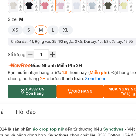
Size
:
M
XS
S
M
L
XL
Chiều dài: 41, Rộng vai: 35, 1/2 ngực: 37.5, Dài tay: 15, 1/2 cửa tay: 12.95
Số lượng:
Giao Nhanh Miễn Phí 2H
Bạn muốn nhận hàng trước
13h
hôm nay (
Miễn phí
). Đặt hàng t
chọn giao hàng
2H
ở bước thanh toán.
Xem thêm
16/337 CN
MUA NGAY N
GIỎ HÀNG
CART PLUS ICON
Còn hàng
Trễ tặng
iá
Hỏi đáp
014
là sản phẩm
áo crop top nữ
đến từ thương hiệu
Synctives
- Việt
 trung và năng động hơn.
Synctives
chọn chất liệu 93% Cotton USA &