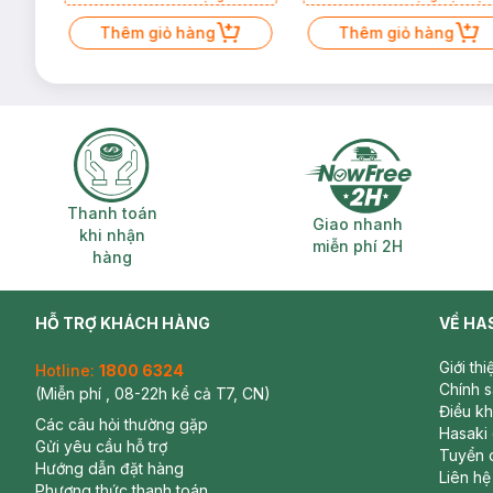
Tóc 50g trị gía 49K (SL có hạn)
Kiện Cài Tóc trị giá 99K (SL có
Thêm giỏ hàng
hạn)
Thêm giỏ hàng
Thanh toán khi nhận hàng
Giao nhanh miễ
Thanh toán
Giao nhanh
khi nhận
miễn phí 2H
hàng
HỖ TRỢ KHÁCH HÀNG
VỀ HA
Giới th
Hotline:
1800 6324
Chính 
(Miễn phí , 08-22h kể cả T7, CN)
Điều k
Các câu hỏi thường gặp
Hasaki
Gửi yêu cầu hỗ trợ
Tuyển 
Hướng dẫn đặt hàng
Liên hệ
Phương thức thanh toán