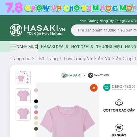
Kem Chống Nắng
Tẩy Trang
Sữa Rửa
Logo
DANH MỤC
HASAKI DEALS
HOT DEALS
THƯƠNG HIỆU
HÀNG 
Hamburger icon
Trang chủ
Thời Trang
Thời Trang Nữ
Áo Nữ
Áo Crop 