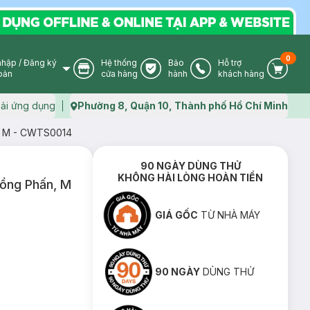
0
nhập
/
Đăng ký
Hệ thống
Bảo
Hỗ trợ
User Icon
Store Icon
Warranty Icon
Phone Icon
Cart I
oản
cửa hàng
hành
khách hàng
ải ứng dụng
Phường 8, Quận 10, Thành phố Hồ Chí Minh
Map icon
n, M - CWTS0014
90 NGÀY DÙNG THỬ
KHÔNG HÀI LÒNG HOÀN TIỀN
Hồng Phấn, M
GIÁ GỐC
TỪ NHÀ MÁY
90 NGÀY
DÙNG THỬ