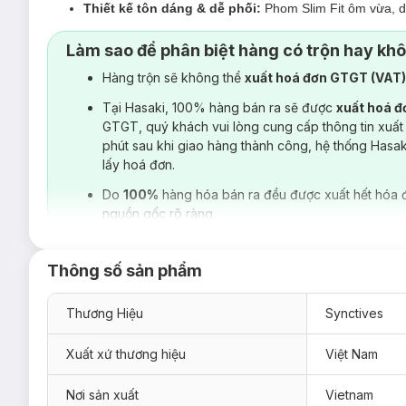
Thiết kế tôn dáng & dễ phối:
Phom Slim Fit ôm vừa, d
cho look hiện đại, trẻ trung hơn.
Làm sao để phân biệt hàng có trộn hay kh
Hoàn thiện tỉ mỉ:
Kỹ thuật may tối ưu ở từng chi tiết, 
Hàng trộn sẽ không thể
xuất hoá đơn GTGT (VAT
Tại Hasaki, 100% hàng bán ra sẽ được
xuất hoá 
GTGT, quý khách vui lòng cung cấp thông tin xuất
phút sau khi giao hàng thành công, hệ thống Hasa
lấy hoá đơn.
Do
100%
hàng hóa bán ra đều được xuất hết hóa 
nguồn gốc rõ ràng.
Thông số sản phẩm
Thương Hiệu
Synctives
Xuất xứ thương hiệu
Việt Nam
Nơi sản xuất
Vietnam