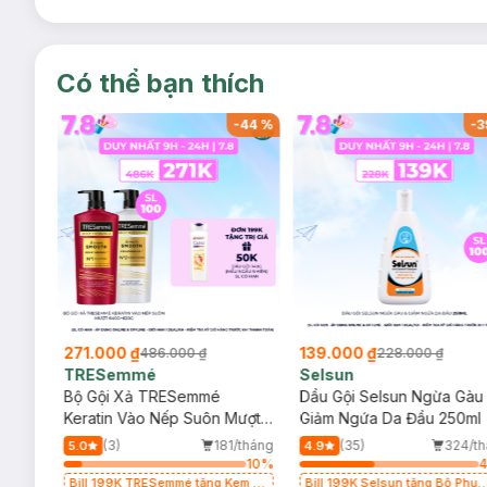
Có thể bạn thích
-
43
%
-
44
%
-
3
271.000 ₫
139.000 ₫
486.000 ₫
228.000 ₫
TRESemmé
Selsun
, Mờ
Bộ Gội Xả TRESemmé
Dầu Gội Selsun Ngừa Gàu
(Mới)
Keratin Vào Nếp Suôn Mượt
Giảm Ngứa Da Đầu 250ml
640g+620g
/tháng
(3)
181/tháng
(35)
324/t
5.0
4.9
19
%
10
%
Bill 199K TRESemmé tặng Kem Ủ
Bill 199K Selsun tặng Bộ Phụ