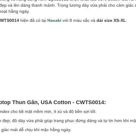
 đẹp và lên dáng thanh mảnh. Trọng lượng dày vừa phải cho cảm giác
hoạt hằng ngày.
 CWTS0014
hiện đã có tại
Hasaki
với 8 màu sắc và
dải size XS-XL
:
optop Thun Gân, USA Cotton - CWTS0014:
dex cho bề mặt mềm mịn, ít xù và độ bền sợi tốt.
 đẹp; độ dày vừa phải giúp trang phục đứng dáng và tự tin hơn khi mặ
giác mát dễ chịu khi mặc hằng ngày.