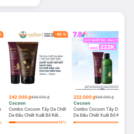
%
-
40
%
-
56
%
242.000 ₫
222.000 ₫
406.000 ₫
506.000 ₫
Cocoon
Cocoon
n
Combo Cocoon Tẩy Da Chết
Combo Cocoon Tẩy Da Chết
Da Đầu Chiết Xuất Bồ Kết
Da Đầu Chiết Xuất Bồ Kết
200ml + Tẩy Da Chết Mặt Cà
200ml + Dầu Gội Bưởi Không
%
14
%
3
%
Phê Đắk Lắk 150ml
Sulfate Và Giảm Gãy Rụng
310ml