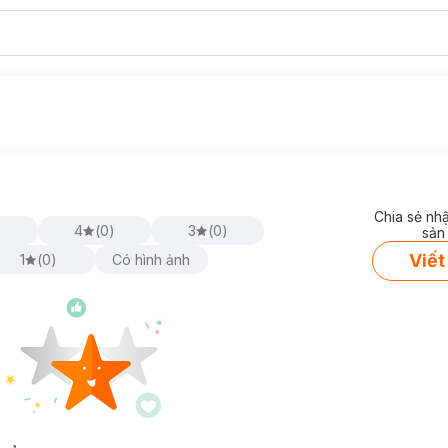
Chia sẻ nh
)
4
(
0
)
3
(
0
)
sản
Viết
1
(
0
)
Có hình ảnh