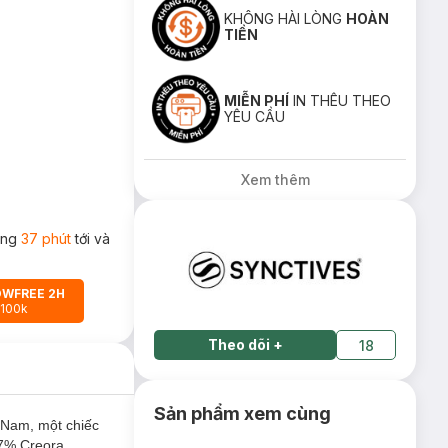
KHÔNG HÀI LÒNG
HOÀN
TIỀN
MIỄN PHÍ
IN THÊU THEO
YÊU CẦU
Xem thêm
rong
37 phút
tới và
OWFREE 2H
 100k
Theo dõi
+
18
Sản phẩm xem cùng
 Nam, một chiếc
 7% Creora