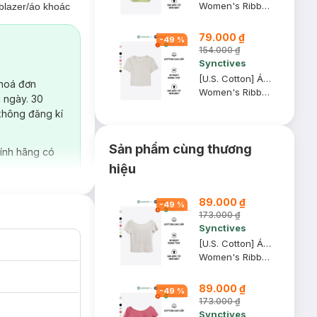
Women's Ribbed Cropped Fitted T-shirt
blazer/áo khoác
79.000 ₫
-
49
%
154.000 ₫
Synctives
[U.S. Cotton] Áo Croptop Nữ Synctives Slim Fit, Be Sữa, L - CWTS0014
 hoá đơn
Women's Ribbed Cropped Fitted T-shirt
 ngày. 30
không đăng kí
Sản phẩm cùng thương
ính hãng có
hiệu
89.000 ₫
-
49
%
173.000 ₫
Synctives
[U.S. Cotton] Áo Thun Nữ Cổ Thuyền Synctives Slim Fit, Be Sữa, M - CWTS0013
Women's Ribbed U-neck Low Back T-shirt
89.000 ₫
-
49
%
173.000 ₫
Synctives