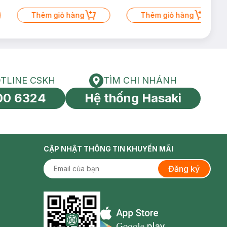
Thêm giỏ hàng
Thêm giỏ hàng
TLINE CSKH
TÌM CHI NHÁNH
HOTLINE CSKH
Tìm chi nhánh
00 6324
Hệ thống Hasaki
tín toàn cầu
CẬP NHẬT THÔNG TIN KHUYẾN MÃI
Đăng ký
Appstore icon