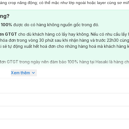
áng crop năng động; có thể mặc như lớp ngoài hoặc layer cùng sơ mi/
ông?
đảm bảo độ bền, tính thẩm mỹ cao và thoải mái khi cử động.
) 100%
được do có hàng không nguồn gốc trong đó.
đơn GTGT
cho dù khách hàng có lấy hay không. Nếu có nhu cầu lấy
 hóa đơn trong vòng 30 phút sau khi nhận hàng và trước 22h30 cùng
ki sẽ tự động xuất hết hoá đơn cho những hàng hoá mà khách hàng 
đơn GTGT trong ngày nên đảm bảo 100% hàng tại Hasaki là hàng ch
Xem thêm