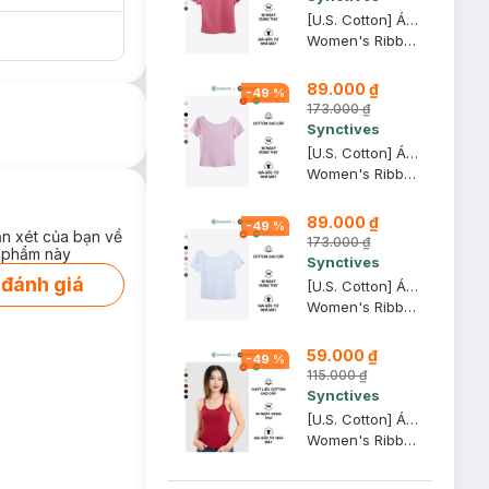
[U.S. Cotton] Áo Thun Nữ Cổ Thuyền Synctives Slim Fit, Hồng Mận, M - CWTS0013
Women's Ribbed U-neck Low Back T-shirt
89.000 ₫
-
49
%
173.000 ₫
Synctives
[U.S. Cotton] Áo Thun Nữ Cổ Thuyền Synctives Slim Fit, Hồng Phấn, L - CWTS0013
Women's Ribbed U-neck Low Back T-shirt
89.000 ₫
-
49
%
ận xét của bạn về
173.000 ₫
 phẩm này
Synctives
 đánh giá
[U.S. Cotton] Áo Thun Nữ Cổ Thuyền Synctives Slim Fit, Trắng, XL - CWTS0013
Women's Ribbed U-neck Low Back T-shirt
59.000 ₫
-
49
%
115.000 ₫
Synctives
[U.S. Cotton] Áo Hai Dây Nữ Synctives Slim Fit, Đỏ Samba, XL - CWCA0005
Women's Ribbed Fitted Cami Top