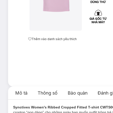
Thêm vào danh sách yêu thích
Mô tả
Thông số
Bảo quản
Đánh g
Synctives Women's Ribbed Cropped Fitted T-shirt CWTS0
croptop “gọn dáng” cho những ngày bạn muốn outfit trông trẻ