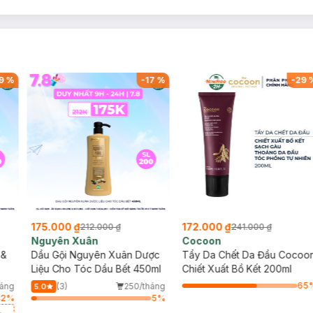
9
%
-
17
%
-
29
175.000 ₫
172.000 ₫
212.000 ₫
241.000 ₫
Nguyên Xuân
Cocoon
 &
Dầu Gội Nguyên Xuân Dược
Tẩy Da Chết Da Đầu Cocoo
Liệu Cho Tóc Dầu Bết 450ml
Chiết Xuất Bồ Kết 200ml
65
háng
(3)
250/tháng
5.0
42
%
5
%