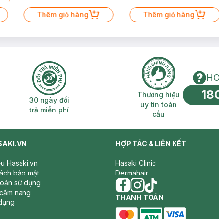
Thêm giỏ hàng
Thêm giỏ hàng
HO
18
n phí 2H
30 ngày đổi trả miễn phí
Thương hiệu uy 
Thương hiệu
30 ngày đổi
uy tín toàn
trả miễn phí
cầu
SAKI.VN
HỢP TÁC & LIÊN KẾT
iệu Hasaki.vn
Hasaki Clinic
sách bảo mật
Dermahair
hoản sử dụng
 cẩm nang
facebook
THANH TOÁN
instagram
tiktok
dụng