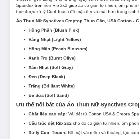
Spandex trên nền Rib 2x2 giúp áo co giãn tự nhiên, ôm phom
thời được xử lý Cool Touch để mặc êm và mát hơn trong sinh 
Áo Thun Nữ Synctives Croptop Thun Gân, USA Cotton -
Hồng Phấn (Blush Pink)
Vàng Nhạt (Light Yellow)
Hồng Mận (Peach Blossom)
Xanh Tro (Burnt Olive)
Xám Nhạt (Soft Gray)
Đen (Deep Black)
Trắng (Brilliant White)
Be Sữa (Soft Sand)
Ưu thế nổi bật của Áo Thun Nữ Synctives Cr
Chất liệu cao cấp:
Vải dệt từ Cotton USA & Creora Span
Cấu trúc dệt Rib 2x2
cho độ co giãn tự nhiên, ôm phom
Xử lý Cool Touch:
Bề mặt vải mềm và thoáng, tạo cảm 