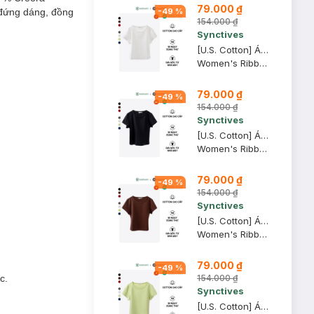
79.000 ₫
 đứng dáng, đồng
-
49
%
154.000 ₫
Synctives
[U.S. Cotton] Áo Croptop Nữ Synctives Slim Fit, Trắng, L - CWTS0015
Women's Ribbed Cropped Fitted T-shirt
79.000 ₫
-
49
%
154.000 ₫
Synctives
[U.S. Cotton] Áo Croptop Nữ Synctives Slim Fit, Đen, XS - CWTS0015
Women's Ribbed Cropped Fitted T-shirt
79.000 ₫
-
49
%
154.000 ₫
Synctives
[U.S. Cotton] Áo Croptop Nữ Synctives Slim Fit, Đỏ Nâu Sẫm, S - CWTS0015
Women's Ribbed Cropped Fitted T-shirt
79.000 ₫
-
49
%
154.000 ₫
c.
Synctives
[U.S. Cotton] Áo Croptop Nữ Synctives Slim Fit, Xanh Ngọc, S - CWTS0015