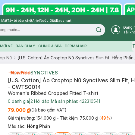
 Mặt
Tẩy tế bào chết
Ariel
Nước Giặt
Bagsmart
Đăng 
Search icon
Tài kh
T
MỚI VỀ
BÁN CHẠY
CLINIC & SPA
DERMAHAIR
Top Nữ
[U.S. Cotton] Áo Croptop Nữ Synctives Slim Fit, Hồng Phấ
SYNCTIVES
[U.S. Cotton] Áo Croptop Nữ Synctives Slim Fit, 
- CWTS0014
Women's Ribbed Cropped Fitted T-shirt
0
đánh giá
|
2
Hỏi đáp
|
Mã sản phẩm:
422310541
79.000 ₫
(Đã bao gồm VAT)
Giá thị trường:
154.000 ₫
- Tiết kiệm:
75.000 ₫
(
49
%
)
Màu sắc
:
Hồng Phấn