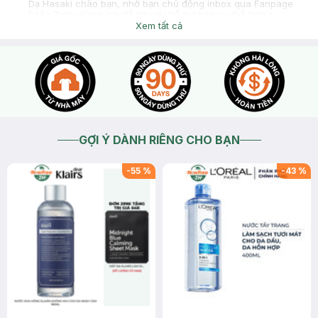
Dạ Hasaki chào bạn, nhờ bạn chủ động inbox qua Fanpage
hoặc Zalo giúp mình để Hasaki hỗ trợ bạn cụ thể hơn ạ
Xem tất cả
2026-04-15
Thích
0
GỢI Ý DÀNH RIÊNG CHO BẠN
-
55
%
-
43
%