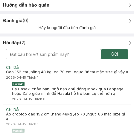
Hướng dẫn bảo quản
Đánh giá
(
0
)
Hãy là người đầu tiên đánh giá
Hỏi đáp
(
2
)
Gửi
Chị Dần
Cao 152 cm ,nặng 48 kg ,eo 70 cm ,ngực 86cm mặc size gì vậy ạ
2026-04-15
Thích
1
Hasaki
Dạ Hasaki chào bạn, nhờ bạn chủ động inbox qua Fanpage
hoặc Zalo giúp mình để Hasaki hỗ trợ bạn cụ thể hơn ạ
2026-04-15
Thích
0
Chị Dần
Áo croptop cao 152 cm ,nặng 48kg ,eo 70 ,ngực 86 mặc size gì
ạ
2026-04-15
Thích
1
Hasaki