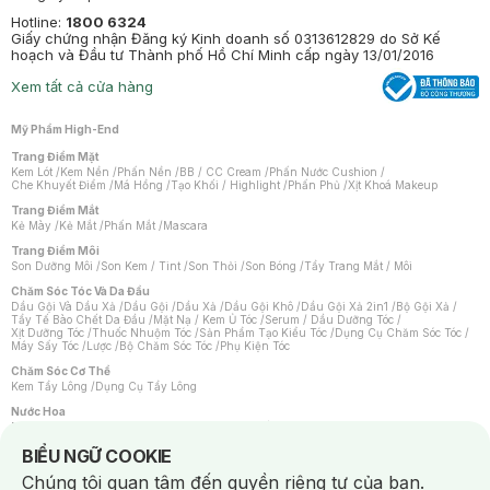
Hotline:
1800 6324
Giấy chứng nhận Đăng ký Kinh doanh số 0313612829 do Sở Kế
hoạch và Đầu tư Thành phố Hồ Chí Minh cấp ngày 13/01/2016
Xem tất cả cửa hàng
Mỹ Phẩm High-End
Trang Điểm Mặt
Kem Lót
/
Kem Nền
/
Phấn Nền
/
BB / CC Cream
/
Phấn Nước Cushion
/
Che Khuyết Điểm
/
Má Hồng
/
Tạo Khối / Highlight
/
Phấn Phủ
/
Xịt Khoá Makeup
Trang Điểm Mắt
Kẻ Mày
/
Kẻ Mắt
/
Phấn Mắt
/
Mascara
Trang Điểm Môi
Son Dưỡng Môi
/
Son Kem / Tint
/
Son Thỏi
/
Son Bóng
/
Tẩy Trang Mắt / Môi
Chăm Sóc Tóc Và Da Đầu
Dầu Gội Và Dầu Xả
/
Dầu Gội
/
Dầu Xả
/
Dầu Gội Khô
/
Dầu Gội Xả 2in1
/
Bộ Gội Xả
/
Tẩy Tế Bào Chết Da Đầu
/
Mặt Nạ / Kem Ủ Tóc
/
Serum / Dầu Dưỡng Tóc
/
Xịt Dưỡng Tóc
/
Thuốc Nhuộm Tóc
/
Sản Phẩm Tạo Kiểu Tóc
/
Dụng Cụ Chăm Sóc Tóc
/
Máy Sấy Tóc
/
Lược
/
Bộ Chăm Sóc Tóc
/
Phụ Kiện Tóc
Chăm Sóc Cơ Thể
Kem Tẩy Lông
/
Dụng Cụ Tẩy Lông
Nước Hoa
Nước Hoa Nữ
/
Nước Hoa Nam
/
Nước Hoa Cao Cấp
/
Xịt Thơm Toàn Thân
/
Nước Hoa Vùng Kín
Notice about cookies usage
BIỂU NGỮ COOKIE
Chăm Sóc Cá Nhân
Chúng tôi quan tâm đến quyền riêng tư của bạn.
Chống Muỗi
/
Khẩu Trang
/
Máy Massage
/
Mặt Nạ Xông Hơi
/
Nước Rửa Tay
/