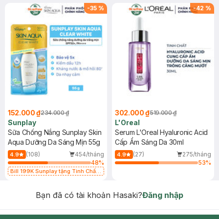
-
35
%
-
42
%
152.000 ₫
302.000 ₫
234.000 ₫
519.000 ₫
Sunplay
L'Oreal
Sữa Chống Nắng Sunplay Skin
Serum L'Oreal Hyaluronic Acid
Aqua Dưỡng Da Sáng Mịn 55g
Cấp Ẩm Sáng Da 30ml
(108)
454/tháng
(27)
275/tháng
4.9
4.9
48
%
53
%
Bill 199K Sunplay tặng Tinh Chất
Chống Nắng 7g trị giá 30K (SL có
hạn)
Bạn đã có tài khoản Hasaki?
Đăng nhập