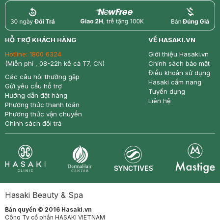
return
nowfree
price
HỖ TRỢ KHÁCH HÀNG
VỀ HASAKI.VN
Hotline:
1800 6324
Giới thiệu Hasaki.vn
(Miễn phí , 08-22h kể cả T7, CN)
Chính sách bảo mật
Điều khoản sử dụng
Các câu hỏi thường gặp
Hasaki cẩm nang
Gửi yêu cầu hỗ trợ
Tuyển dụng
Hướng dẫn đặt hàng
Liên hệ
Phương thức thanh toán
Phương thức vận chuyển
Chính sách đổi trả
Synctives
Clinic
Dermahair
Mastige
Hasaki Beauty & Spa
Bản quyền © 2016 Hasaki.vn
Công Ty cổ phần HASAKI VIETNAM