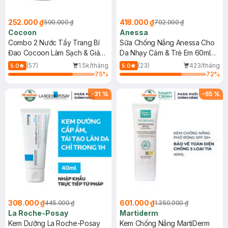
252.000 ₫
418.000 ₫
590.000 ₫
702.000 ₫
Cocoon
Anessa
Combo 2 Nước Tẩy Trang Bí
Sữa Chống Nắng Anessa Cho
Đao Cocoon Làm Sạch & Giảm
Da Nhạy Cảm & Trẻ Em 60ml
Dầu 500ml
(Mới)
(57)
1.5k/tháng
(23)
423/tháng
5.0
5.0
75
%
72
%
-
31
%
-
55
%
308.000 ₫
601.000 ₫
445.000 ₫
1.350.000 ₫
La Roche-Posay
Martiderm
Kem Dưỡng La Roche-Posay
Kem Chống Nắng MartiDerm