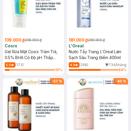
139.000 ₫
181.000 ₫
298.000 ₫
289.000 ₫
Cosrx
L'Oreal
Gel Rửa Mặt Cosrx Tràm Trà,
Nước Tẩy Trang L'Oreal Làm
0.5% BHA Có Độ pH Thấp
Sạch Sâu Trang Điểm 400ml
150ml
(173)
(298)
734/tháng
5.0
4.8
10
%
64
%
-
57
%
-
40
%