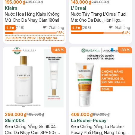
195.000 ₫
143.000 ₫
435.000 ₫
249.000 ₫
Klairs
L'Oreal
Nước Hoa Hồng Klairs Không
Nước Tẩy Trang L'Oreal Tươi
Mùi Cho Da Nhạy Cảm 180ml
Mát Cho Da Dầu, Hỗn Hợp
400ml
(148)
1.7k/tháng
(298)
1.9k/tháng
4.8
4.8
16
%
64
%
Bill Klairs từ 299k Tặng Mặt Nạ
Làm Dịu Da & Kiểm Soát Dầu Nhờn
25ml (SL Có Hạn)
-
46
%
-
33
%
266.000 ₫
406.000 ₫
495.000 ₫
610.000 ₫
Skin1004
La Roche-Posay
Kem Chống Nắng Skin1004
Kem Chống Nắng La Roche-
Cho Da Nhạy Cảm SPF 50+
Posay Phổ Rộng, Nâng Tông