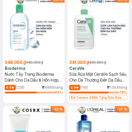
348.000 ₫
341.000 ₫
560.000 ₫
490.000 ₫
Bioderma
CeraVe
Nước Tẩy Trang Bioderma
Sữa Rửa Mặt CeraVe Sạch Sâu
Dành Cho Da Dầu & Hỗn Hợp
Cho Da Thường Đến Da Dầu
500ml
473ml
(228)
688/tháng
(116)
1.5k/tháng
4.9
4.9
64
%
78
%
Bill Cerave 299K Tặng Sữa Rửa
Mặt Cerave 30ml (SL có hạn)
-
53
%
-
37
%