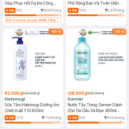
Giúp Phục Hồi Da Đa Công
Phổ Rộng Bảo Vệ Toàn Diện
Dụng 40ml
40ml
(56)
808/tháng
(110)
231/tháng
4.9
4.9
64
%
62
%
Bill La roche-posay 399K Tặng
Gel rửa mặt da dầu nhạy cảm 50ml
(SL có hạn)
-
60
%
-
39
%
82.000 ₫
128.000 ₫
205.000 ₫
209.000 ₫
Hatomugi
Garnier
Sữa Tắm Hatomugi Dưỡng Ẩm
Nước Tẩy Trang Garnier Dành
Chiết Xuất Ý Dĩ 800ml
Cho Da Dầu Và Mụn 400ml
(Mới)
(123)
714/tháng
(69)
942/tháng
4.9
4.9
53
%
64
%