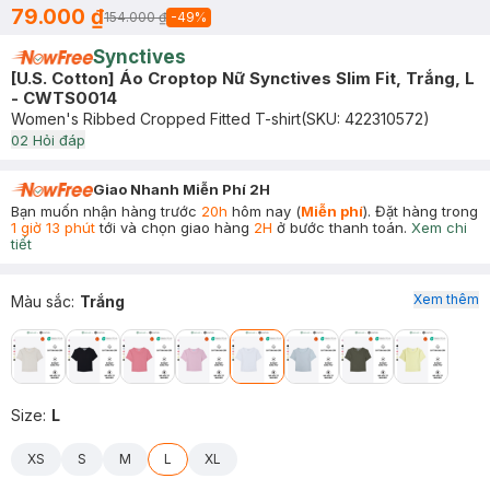
79.000 ₫
154.000 ₫
-
49
%
Synctives
[U.S. Cotton] Áo Croptop Nữ Synctives Slim Fit, Trắng, L
- CWTS0014
Women's Ribbed Cropped Fitted T-shirt
(SKU:
422310572
)
0
2
Hỏi đáp
Giao Nhanh Miễn Phí 2H
Bạn muốn nhận hàng trước
20h
hôm nay (
Miễn phí
). Đặt hàng trong
1 giờ 13 phút
tới và chọn giao hàng
2H
ở bước thanh toán.
Xem chi
tiết
Xem thêm
Màu sắc
:
Trắng
Size
:
L
XS
S
M
L
XL