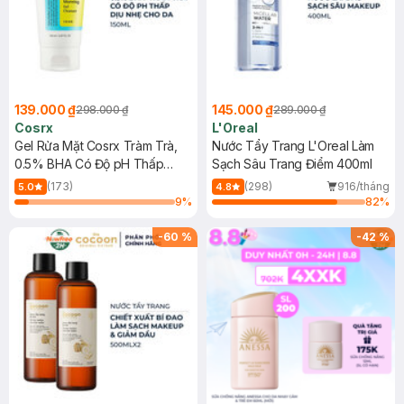
139.000 ₫
145.000 ₫
298.000 ₫
289.000 ₫
Cosrx
L'Oreal
Gel Rửa Mặt Cosrx Tràm Trà,
Nước Tẩy Trang L'Oreal Làm
0.5% BHA Có Độ pH Thấp
Sạch Sâu Trang Điểm 400ml
150ml
(173)
(298)
916/tháng
5.0
4.8
9
%
82
%
-
60
%
-
42
%