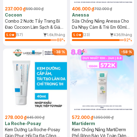
237.000 ₫
406.000 ₫
590.000 ₫
702.000 ₫
Cocoon
Anessa
Combo 2 Nước Tẩy Trang Bí
Sữa Chống Nắng Anessa Cho
Đao Cocoon Làm Sạch & Giảm
Da Nhạy Cảm & Trẻ Em 60ml
Dầu 500ml
(Mới)
(57)
1.6k/tháng
(23)
436/tháng
5.0
5.0
88
%
92
%
-
38
%
-
58
%
278.000 ₫
572.000 ₫
445.000 ₫
1.350.000 ₫
La Roche-Posay
Martiderm
Kem Dưỡng La Roche-Posay
Kem Chống Nắng MartiDerm
Giúp Phục Hồi Da Đa Công
Phổ Rộng Bảo Vệ Toàn Diện