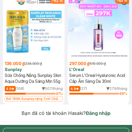
-
42
%
-
43
%
136.000 ₫
297.000 ₫
234.000 ₫
519.000 ₫
Sunplay
L'Oreal
Sữa Chống Nắng Sunplay Skin
Serum L'Oreal Hyaluronic Acid
Aqua Dưỡng Da Sáng Mịn 55g
Cấp Ẩm Sáng Da 30ml
(108)
507/tháng
(27)
279/tháng
4.9
4.9
41
%
48
%
Bill 199K Sunplay tặng Tinh Chất
Chống Nắng 7g trị giá 30K (SL có
hạn)
Bạn đã có tài khoản Hasaki?
Đăng nhập