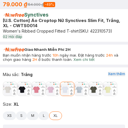
79.000 ₫
154.000 ₫
-
49
%
Synctives
[U.S. Cotton] Áo Croptop Nữ Synctives Slim Fit, Trắng,
XL - CWTS0014
Women's Ribbed Cropped Fitted T-shirt
(SKU:
422310573
)
0
2
Hỏi đáp
Giao Nhanh Miễn Phí 2H
Bạn muốn nhận hàng trước
10h
ngày mai. Đặt hàng trước
24h
và
chọn giao hàng
2H
ở bước thanh toán.
Xem chi tiết
Xem thêm
Màu sắc
:
Trắng
Size
:
XL
XS
S
M
L
XL