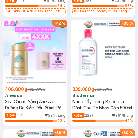
(119)
944/tháng
(28)
736/tháng
4.8
4.9
64
%
86
%
Bill Skin1004 từ 399k Tặng Kem
Bill La roche-posay 399K Tặng
Chống Nắng Cho Da Nhạy Cảm
Gel rửa mặt da dầu nhạy cảm 50ml
SPF 50+ 20ml (SL Có Hạn)
(SL có hạn)
-
42
%
-
39
%
406.000 ₫
339.000 ₫
702.000 ₫
560.000 ₫
Anessa
Bioderma
Sữa Chống Nắng Anessa
Nước Tẩy Trang Bioderma
Dưỡng Da Kiềm Dầu 60ml (Bản
Dành Cho Da Nhạy Cảm 500ml
Mới)
(44)
531/tháng
(228)
861/tháng
4.9
4.9
92
%
45
%
-
39
%
-
30
%