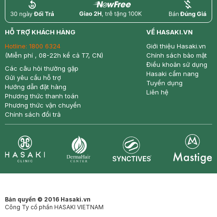
return
nowfree
price
HỖ TRỢ KHÁCH HÀNG
VỀ HASAKI.VN
Hotline:
1800 6324
Giới thiệu Hasaki.vn
(Miễn phí , 08-22h kể cả T7, CN)
Chính sách bảo mật
Điều khoản sử dụng
Các câu hỏi thường gặp
Hasaki cẩm nang
Gửi yêu cầu hỗ trợ
Tuyển dụng
Hướng dẫn đặt hàng
Liên hệ
Phương thức thanh toán
Phương thức vận chuyển
Chính sách đổi trả
Synctives
Clinic
Dermahair
Mastige
Bản quyền © 2016 Hasaki.vn
Công Ty cổ phần HASAKI VIETNAM