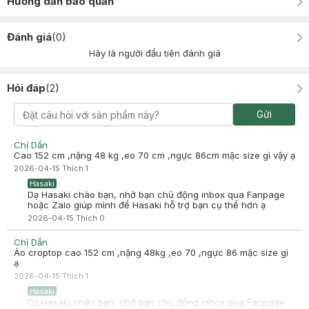
Hướng dẫn bảo quản
Đánh giá
(
0
)
Hãy là người đầu tiên đánh giá
Hỏi đáp
(
2
)
Gửi
Chị Dần
Cao 152 cm ,nặng 48 kg ,eo 70 cm ,ngực 86cm mặc size gì vậy ạ
2026-04-15
Thích
1
Hasaki
Dạ Hasaki chào bạn, nhờ bạn chủ động inbox qua Fanpage
hoặc Zalo giúp mình để Hasaki hỗ trợ bạn cụ thể hơn ạ
2026-04-15
Thích
0
Chị Dần
Áo croptop cao 152 cm ,nặng 48kg ,eo 70 ,ngực 86 mặc size gì
ạ
2026-04-15
Thích
1
Hasaki
Dạ Hasaki chào bạn, nhờ bạn chủ động inbox qua Fanpage