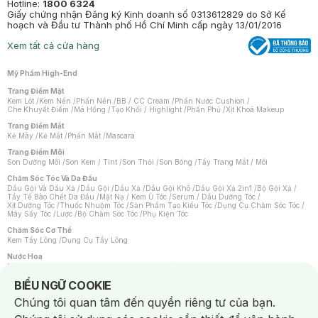
Hotline:
1800 6324
Giấy chứng nhận Đăng ký Kinh doanh số 0313612829 do Sở Kế
hoạch và Đầu tư Thành phố Hồ Chí Minh cấp ngày 13/01/2016
Xem tất cả cửa hàng
Mỹ Phẩm High-End
Trang Điểm Mặt
Kem Lót
/
Kem Nền
/
Phấn Nền
/
BB / CC Cream
/
Phấn Nước Cushion
/
Che Khuyết Điểm
/
Má Hồng
/
Tạo Khối / Highlight
/
Phấn Phủ
/
Xịt Khoá Makeup
Trang Điểm Mắt
Kẻ Mày
/
Kẻ Mắt
/
Phấn Mắt
/
Mascara
Trang Điểm Môi
Son Dưỡng Môi
/
Son Kem / Tint
/
Son Thỏi
/
Son Bóng
/
Tẩy Trang Mắt / Môi
Chăm Sóc Tóc Và Da Đầu
Dầu Gội Và Dầu Xả
/
Dầu Gội
/
Dầu Xả
/
Dầu Gội Khô
/
Dầu Gội Xả 2in1
/
Bộ Gội Xả
/
Tẩy Tế Bào Chết Da Đầu
/
Mặt Nạ / Kem Ủ Tóc
/
Serum / Dầu Dưỡng Tóc
/
Xịt Dưỡng Tóc
/
Thuốc Nhuộm Tóc
/
Sản Phẩm Tạo Kiểu Tóc
/
Dụng Cụ Chăm Sóc Tóc
/
Máy Sấy Tóc
/
Lược
/
Bộ Chăm Sóc Tóc
/
Phụ Kiện Tóc
Chăm Sóc Cơ Thể
Kem Tẩy Lông
/
Dụng Cụ Tẩy Lông
Nước Hoa
Nước Hoa Nữ
/
Nước Hoa Nam
/
Nước Hoa Cao Cấp
/
Xịt Thơm Toàn Thân
/
Nước Hoa Vùng Kín
Notice about cookies usage
BIỂU NGỮ COOKIE
Chăm Sóc Cá Nhân
Chúng tôi quan tâm đến quyền riêng tư của bạn.
Chống Muỗi
/
Khẩu Trang
/
Máy Massage
/
Mặt Nạ Xông Hơi
/
Nước Rửa Tay
/
Sản Phẩm Chăm Sóc Khác
/
Bàn Chải Đánh Răng
/
Bàn Chải Điện
/