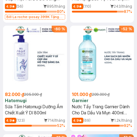
Dụng 40ml
40ml
(56)
895/tháng
(110)
243/tháng
4.9
4.9
80
%
87
%
Bill La roche-posay 399K Tặng
Gel rửa mặt da dầu nhạy cảm 50ml
(SL có hạn)
-
60
%
-
52
%
82.000 ₫
101.000 ₫
205.000 ₫
209.000 ₫
Hatomugi
Garnier
Sữa Tắm Hatomugi Dưỡng Ẩm
Nước Tẩy Trang Garnier Dành
Chiết Xuất Ý Dĩ 800ml
Cho Da Dầu Và Mụn 400ml
(Mới)
(123)
714/tháng
(69)
1.2k/tháng
4.9
4.9
52
%
92
%