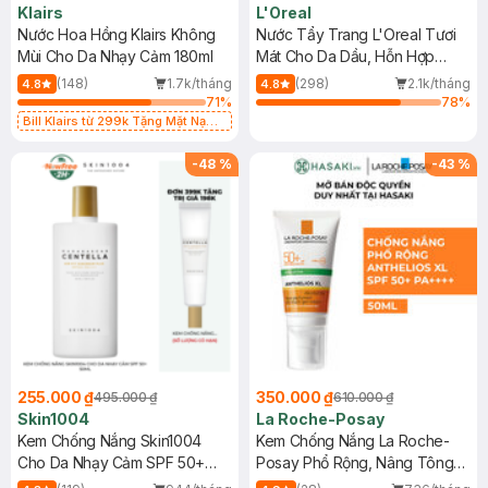
Klairs
L'Oreal
Nước Hoa Hồng Klairs Không
Nước Tẩy Trang L'Oreal Tươi
Mùi Cho Da Nhạy Cảm 180ml
Mát Cho Da Dầu, Hỗn Hợp
400ml
(148)
1.7k/tháng
(298)
2.1k/tháng
4.8
4.8
71
%
78
%
Bill Klairs từ 299k Tặng Mặt Nạ
Làm Dịu Da & Kiểm Soát Dầu Nhờn
25ml (SL Có Hạn)
-
48
%
-
43
%
255.000 ₫
350.000 ₫
495.000 ₫
610.000 ₫
Skin1004
La Roche-Posay
Kem Chống Nắng Skin1004
Kem Chống Nắng La Roche-
Cho Da Nhạy Cảm SPF 50+
Posay Phổ Rộng, Nâng Tông
50ml
Kiềm Dầu 50ml