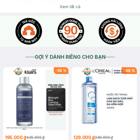
hoặc Zalo giúp mình để Hasaki hỗ trợ bạn cụ thể hơn ạ
Xem tất cả
2026-04-15
Thích
0
GỢI Ý DÀNH RIÊNG CHO BẠN
-
55
%
-
48
%
195.000 ₫
129.000 ₫
435.000 ₫
249.000 ₫