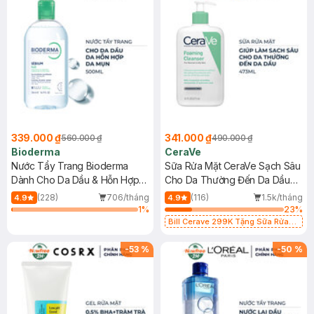
339.000 ₫
341.000 ₫
560.000 ₫
490.000 ₫
Bioderma
CeraVe
Nước Tẩy Trang Bioderma
Sữa Rửa Mặt CeraVe Sạch Sâu
Dành Cho Da Dầu & Hỗn Hợp
Cho Da Thường Đến Da Dầu
500ml
473ml
(228)
706/tháng
(116)
1.5k/tháng
4.9
4.9
1
%
23
%
Bill Cerave 299K Tặng Sữa Rửa
Mặt Cerave 30ml (SL có hạn)
-
53
%
-
50
%