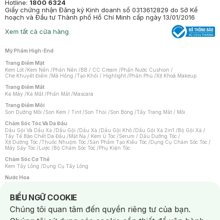
Hotline:
1800 6324
Giấy chứng nhận Đăng ký Kinh doanh số 0313612829 do Sở Kế
hoạch và Đầu tư Thành phố Hồ Chí Minh cấp ngày 13/01/2016
Xem tất cả cửa hàng
Mỹ Phẩm High-End
Trang Điểm Mặt
Kem Lót
/
Kem Nền
/
Phấn Nền
/
BB / CC Cream
/
Phấn Nước Cushion
/
Che Khuyết Điểm
/
Má Hồng
/
Tạo Khối / Highlight
/
Phấn Phủ
/
Xịt Khoá Makeup
Trang Điểm Mắt
Kẻ Mày
/
Kẻ Mắt
/
Phấn Mắt
/
Mascara
Trang Điểm Môi
Son Dưỡng Môi
/
Son Kem / Tint
/
Son Thỏi
/
Son Bóng
/
Tẩy Trang Mắt / Môi
Chăm Sóc Tóc Và Da Đầu
Dầu Gội Và Dầu Xả
/
Dầu Gội
/
Dầu Xả
/
Dầu Gội Khô
/
Dầu Gội Xả 2in1
/
Bộ Gội Xả
/
Tẩy Tế Bào Chết Da Đầu
/
Mặt Nạ / Kem Ủ Tóc
/
Serum / Dầu Dưỡng Tóc
/
Xịt Dưỡng Tóc
/
Thuốc Nhuộm Tóc
/
Sản Phẩm Tạo Kiểu Tóc
/
Dụng Cụ Chăm Sóc Tóc
/
Máy Sấy Tóc
/
Lược
/
Bộ Chăm Sóc Tóc
/
Phụ Kiện Tóc
Chăm Sóc Cơ Thể
Kem Tẩy Lông
/
Dụng Cụ Tẩy Lông
Nước Hoa
Nước Hoa Nữ
/
Nước Hoa Nam
/
Nước Hoa Cao Cấp
/
Xịt Thơm Toàn Thân
/
Nước Hoa Vùng Kín
Notice about cookies usage
BIỂU NGỮ COOKIE
Chăm Sóc Cá Nhân
Chúng tôi quan tâm đến quyền riêng tư của bạn.
Chống Muỗi
/
Khẩu Trang
/
Máy Massage
/
Mặt Nạ Xông Hơi
/
Nước Rửa Tay
/
Sản Phẩm Chăm Sóc Khác
/
Bàn Chải Đánh Răng
/
Bàn Chải Điện
/