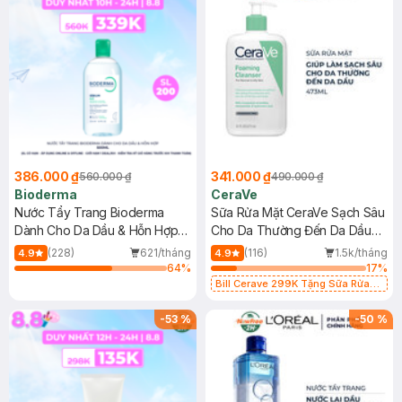
386.000 ₫
341.000 ₫
560.000 ₫
490.000 ₫
Bioderma
CeraVe
Nước Tẩy Trang Bioderma
Sữa Rửa Mặt CeraVe Sạch Sâu
Dành Cho Da Dầu & Hỗn Hợp
Cho Da Thường Đến Da Dầu
500ml
473ml
(228)
621/tháng
(116)
1.5k/tháng
4.9
4.9
64
%
17
%
Bill Cerave 299K Tặng Sữa Rửa
Mặt Cerave 30ml (SL có hạn)
-
53
%
-
50
%