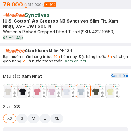
79.000 ₫
154.000 ₫
-
49
%
Synctives
[U.S. Cotton] Áo Croptop Nữ Synctives Slim Fit, Xám
Nhạt, XS - CWTS0014
Women's Ribbed Cropped Fitted T-shirt
(SKU:
422310559
)
0
2
Hỏi đáp
Giao Nhanh Miễn Phí 2H
Bạn muốn nhận hàng trước
10h
hôm nay. Đặt hàng trước
8h
và chọn
giao hàng
2H
ở bước thanh toán.
Xem chi tiết
Xem thêm
Màu sắc
:
Xám Nhạt
Size
:
XS
XS
S
M
L
XL