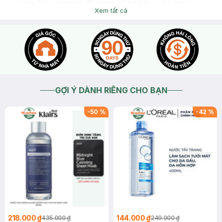
hoặc Zalo giúp mình để Hasaki hỗ trợ bạn cụ thể hơn ạ
Xem tất cả
2026-04-15
Thích
0
GỢI Ý DÀNH RIÊNG CHO BẠN
-
50
%
-
42
%
218.000 ₫
144.000 ₫
435.000 ₫
249.000 ₫