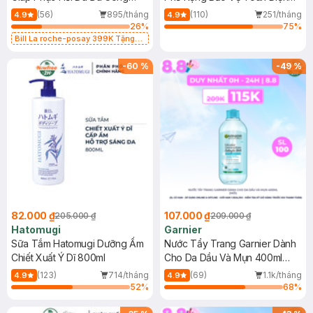
Dụng 40ml
40ml
(56)
895/tháng
(110)
251/tháng
4.9
4.9
26
%
75
%
Bill La roche-posay 399K Tặng
Gel rửa mặt da dầu nhạy cảm 50ml
(SL có hạn)
-
60
%
-
49
%
82.000 ₫
107.000 ₫
205.000 ₫
209.000 ₫
Hatomugi
Garnier
Sữa Tắm Hatomugi Dưỡng Ẩm
Nước Tẩy Trang Garnier Dành
Chiết Xuất Ý Dĩ 800ml
Cho Da Dầu Và Mụn 400ml
(Mới)
(123)
714/tháng
(69)
1.1k/tháng
4.9
4.9
52
%
68
%