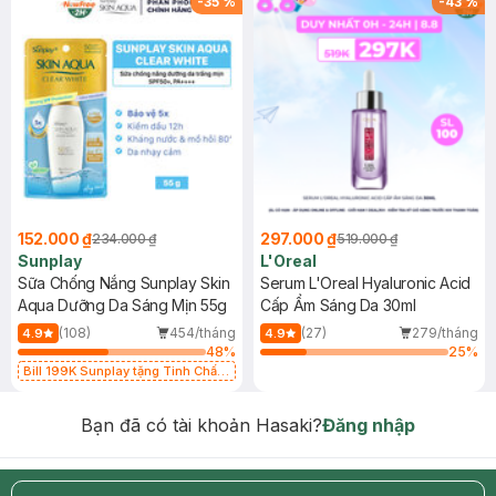
-
35
%
-
43
%
152.000 ₫
297.000 ₫
234.000 ₫
519.000 ₫
Sunplay
L'Oreal
Sữa Chống Nắng Sunplay Skin
Serum L'Oreal Hyaluronic Acid
Aqua Dưỡng Da Sáng Mịn 55g
Cấp Ẩm Sáng Da 30ml
(108)
454/tháng
(27)
279/tháng
4.9
4.9
48
%
25
%
Bill 199K Sunplay tặng Tinh Chất
Chống Nắng 7g trị giá 30K (SL có
hạn)
Bạn đã có tài khoản Hasaki?
Đăng nhập