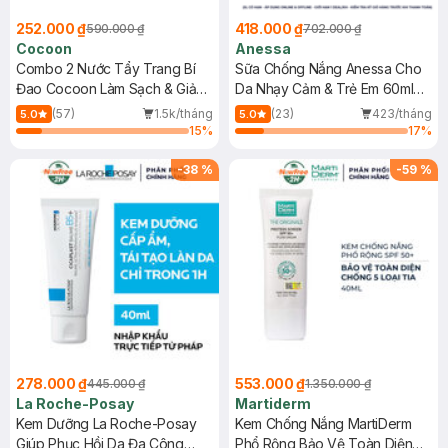
252.000 ₫
418.000 ₫
590.000 ₫
702.000 ₫
Cocoon
Anessa
Combo 2 Nước Tẩy Trang Bí
Sữa Chống Nắng Anessa Cho
Đao Cocoon Làm Sạch & Giảm
Da Nhạy Cảm & Trẻ Em 60ml
Dầu 500ml
(Mới)
(57)
1.5k/tháng
(23)
423/tháng
5.0
5.0
15
%
17
%
-
38
%
-
59
%
278.000 ₫
553.000 ₫
445.000 ₫
1.350.000 ₫
La Roche-Posay
Martiderm
Kem Dưỡng La Roche-Posay
Kem Chống Nắng MartiDerm
Giúp Phục Hồi Da Đa Công
Phổ Rộng Bảo Vệ Toàn Diện