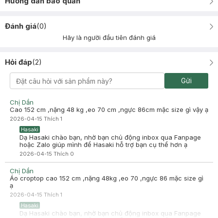
Hướng dẫn bảo quản
Đánh giá
(
0
)
Hãy là người đầu tiên đánh giá
Hỏi đáp
(
2
)
Gửi
Chị Dần
Cao 152 cm ,nặng 48 kg ,eo 70 cm ,ngực 86cm mặc size gì vậy ạ
2026-04-15
Thích
1
Hasaki
Dạ Hasaki chào bạn, nhờ bạn chủ động inbox qua Fanpage
hoặc Zalo giúp mình để Hasaki hỗ trợ bạn cụ thể hơn ạ
2026-04-15
Thích
0
Chị Dần
Áo croptop cao 152 cm ,nặng 48kg ,eo 70 ,ngực 86 mặc size gì
ạ
2026-04-15
Thích
1
Hasaki
Dạ Hasaki chào bạn, nhờ bạn chủ động inbox qua Fanpage