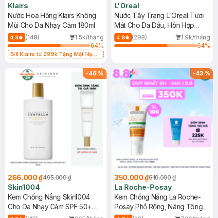
Klairs
L'Oreal
Nước Hoa Hồng Klairs Không
Nước Tẩy Trang L'Oreal Tươi
Mùi Cho Da Nhạy Cảm 180ml
Mát Cho Da Dầu, Hỗn Hợp
400ml
(148)
1.5k/tháng
(298)
1.9k/tháng
4.8
4.8
64
%
64
%
Bill Klairs từ 299k Tặng Mặt Nạ
Làm Dịu Da & Kiểm Soát Dầu Nhờn
25ml (SL Có Hạn)
-
46
%
-
43
%
266.000 ₫
350.000 ₫
495.000 ₫
610.000 ₫
Skin1004
La Roche-Posay
Kem Chống Nắng Skin1004
Kem Chống Nắng La Roche-
Cho Da Nhạy Cảm SPF 50+
Posay Phổ Rộng, Nâng Tông
50ml
Kiềm Dầu 50ml