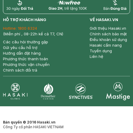
return
nowfree
price
HỖ TRỢ KHÁCH HÀNG
VỀ HASAKI.VN
Hotline:
1800 6324
Giới thiệu Hasaki.vn
(Miễn phí , 08-22h kể cả T7, CN)
Chính sách bảo mật
Điều khoản sử dụng
Các câu hỏi thường gặp
Hasaki cẩm nang
Gửi yêu cầu hỗ trợ
Tuyển dụng
Hướng dẫn đặt hàng
Liên hệ
Phương thức thanh toán
Phương thức vận chuyển
Chính sách đổi trả
Synctives
Clinic
Dermahair
Mastige
Bản quyền © 2016 Hasaki.vn
Công Ty cổ phần HASAKI VIETNAM