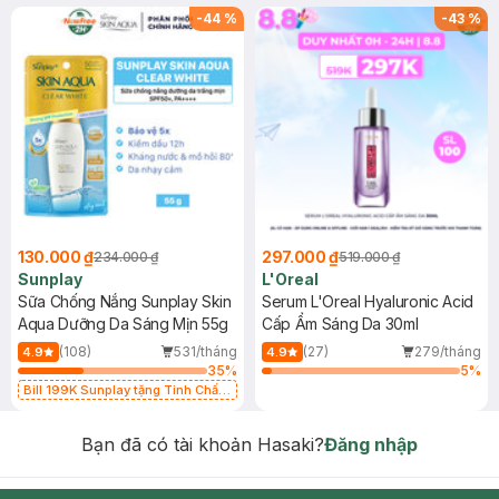
-
44
%
-
43
%
130.000 ₫
297.000 ₫
234.000 ₫
519.000 ₫
Sunplay
L'Oreal
Sữa Chống Nắng Sunplay Skin
Serum L'Oreal Hyaluronic Acid
Aqua Dưỡng Da Sáng Mịn 55g
Cấp Ẩm Sáng Da 30ml
(108)
531/tháng
(27)
279/tháng
4.9
4.9
35
%
5
%
Bill 199K Sunplay tặng Tinh Chất
Chống Nắng 7g trị giá 30K (SL có
hạn)
Bạn đã có tài khoản Hasaki?
Đăng nhập