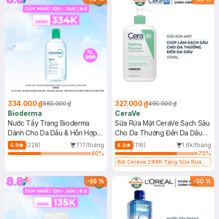
334.000 ₫
327.000 ₫
560.000 ₫
490.000 ₫
Bioderma
CeraVe
Nước Tẩy Trang Bioderma
Sữa Rửa Mặt CeraVe Sạch Sâu
Dành Cho Da Dầu & Hỗn Hợp
Cho Da Thường Đến Da Dầu
500ml
473ml
(228)
717/tháng
(116)
1.6k/tháng
4.9
4.9
40
%
75
%
Bill Cerave 299K Tặng Sữa Rửa
Mặt Cerave 30ml (SL có hạn)
-
55
%
-
50
%