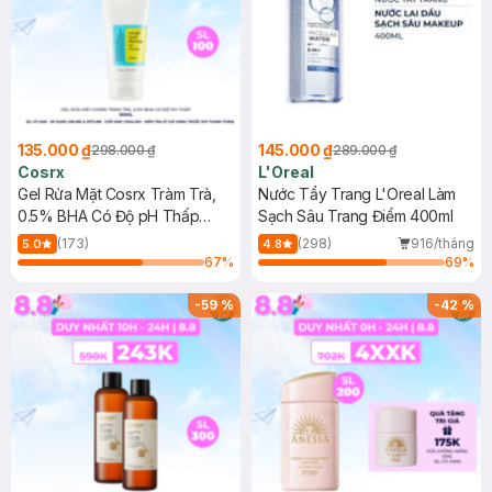
135.000 ₫
145.000 ₫
298.000 ₫
289.000 ₫
Cosrx
L'Oreal
Gel Rửa Mặt Cosrx Tràm Trà,
Nước Tẩy Trang L'Oreal Làm
0.5% BHA Có Độ pH Thấp
Sạch Sâu Trang Điểm 400ml
150ml
(173)
(298)
916/tháng
5.0
4.8
67
%
69
%
-
59
%
-
42
%