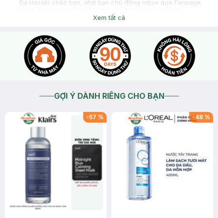
Dạ Hasaki chào bạn, nhờ bạn chủ động inbox qua Fanpage
hoặc Zalo giúp mình để Hasaki hỗ trợ bạn cụ thể hơn ạ
Xem tất cả
2026-04-15
Thích
0
GỢI Ý DÀNH RIÊNG CHO BẠN
-
57
%
-
48
%