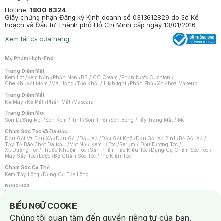
Hotline:
1800 6324
Giấy chứng nhận Đăng ký Kinh doanh số 0313612829 do Sở Kế
hoạch và Đầu tư Thành phố Hồ Chí Minh cấp ngày 13/01/2016
Xem tất cả cửa hàng
Mỹ Phẩm High-End
Trang Điểm Mặt
Kem Lót
/
Kem Nền
/
Phấn Nền
/
BB / CC Cream
/
Phấn Nước Cushion
/
Che Khuyết Điểm
/
Má Hồng
/
Tạo Khối / Highlight
/
Phấn Phủ
/
Xịt Khoá Makeup
Trang Điểm Mắt
Kẻ Mày
/
Kẻ Mắt
/
Phấn Mắt
/
Mascara
Trang Điểm Môi
Son Dưỡng Môi
/
Son Kem / Tint
/
Son Thỏi
/
Son Bóng
/
Tẩy Trang Mắt / Môi
Chăm Sóc Tóc Và Da Đầu
Dầu Gội Và Dầu Xả
/
Dầu Gội
/
Dầu Xả
/
Dầu Gội Khô
/
Dầu Gội Xả 2in1
/
Bộ Gội Xả
/
Tẩy Tế Bào Chết Da Đầu
/
Mặt Nạ / Kem Ủ Tóc
/
Serum / Dầu Dưỡng Tóc
/
Xịt Dưỡng Tóc
/
Thuốc Nhuộm Tóc
/
Sản Phẩm Tạo Kiểu Tóc
/
Dụng Cụ Chăm Sóc Tóc
/
Máy Sấy Tóc
/
Lược
/
Bộ Chăm Sóc Tóc
/
Phụ Kiện Tóc
Chăm Sóc Cơ Thể
Kem Tẩy Lông
/
Dụng Cụ Tẩy Lông
Nước Hoa
Nước Hoa Nữ
/
Nước Hoa Nam
/
Nước Hoa Cao Cấp
/
Xịt Thơm Toàn Thân
/
Nước Hoa Vùng Kín
Notice about cookies usage
BIỂU NGỮ COOKIE
Chăm Sóc Cá Nhân
Chúng tôi quan tâm đến quyền riêng tư của bạn.
Chống Muỗi
/
Khẩu Trang
/
Máy Massage
/
Mặt Nạ Xông Hơi
/
Nước Rửa Tay
/