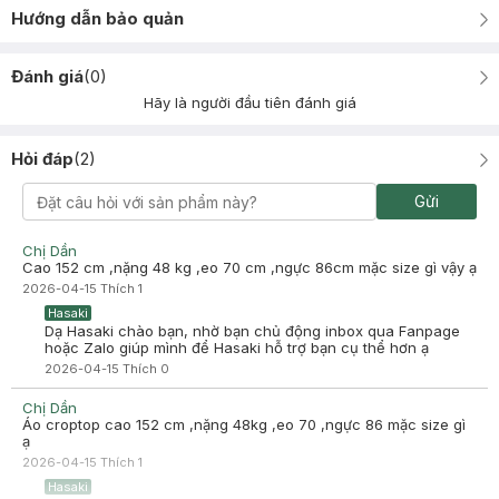
Hướng dẫn bảo quản
Đánh giá
(
0
)
Hãy là người đầu tiên đánh giá
Hỏi đáp
(
2
)
Gửi
Chị Dần
Cao 152 cm ,nặng 48 kg ,eo 70 cm ,ngực 86cm mặc size gì vậy ạ
2026-04-15
Thích
1
Hasaki
Dạ Hasaki chào bạn, nhờ bạn chủ động inbox qua Fanpage
hoặc Zalo giúp mình để Hasaki hỗ trợ bạn cụ thể hơn ạ
2026-04-15
Thích
0
Chị Dần
Áo croptop cao 152 cm ,nặng 48kg ,eo 70 ,ngực 86 mặc size gì
ạ
2026-04-15
Thích
1
Hasaki