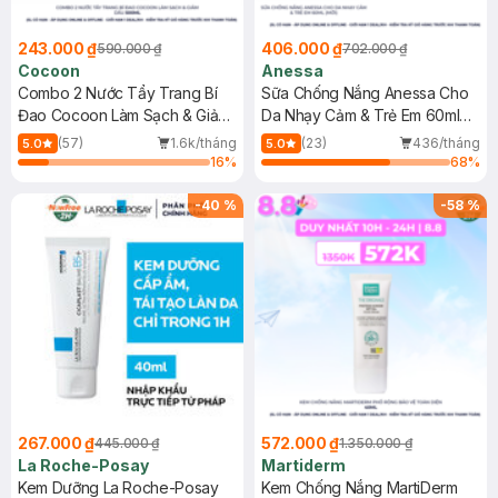
243.000 ₫
406.000 ₫
590.000 ₫
702.000 ₫
Cocoon
Anessa
Combo 2 Nước Tẩy Trang Bí
Sữa Chống Nắng Anessa Cho
Đao Cocoon Làm Sạch & Giảm
Da Nhạy Cảm & Trẻ Em 60ml
Dầu 500ml
(Mới)
(57)
1.6k/tháng
(23)
436/tháng
5.0
5.0
16
%
68
%
-
40
%
-
58
%
267.000 ₫
572.000 ₫
445.000 ₫
1.350.000 ₫
La Roche-Posay
Martiderm
Kem Dưỡng La Roche-Posay
Kem Chống Nắng MartiDerm