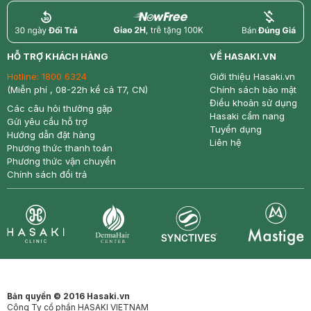
return
nowfree
price
HỖ TRỢ KHÁCH HÀNG
VỀ HASAKI.VN
Hotline:
1800 6324
Giới thiệu Hasaki.vn
(Miễn phí , 08-22h kể cả T7, CN)
Chính sách bảo mật
Điều khoản sử dụng
Các câu hỏi thường gặp
Hasaki cẩm nang
Gửi yêu cầu hỗ trợ
Tuyển dụng
Hướng dẫn đặt hàng
Liên hệ
Phương thức thanh toán
Phương thức vận chuyển
Chính sách đổi trả
Synctives
Clinic
Dermahair
Mastige
Bản quyền © 2016 Hasaki.vn
Công Ty cổ phần HASAKI VIETNAM