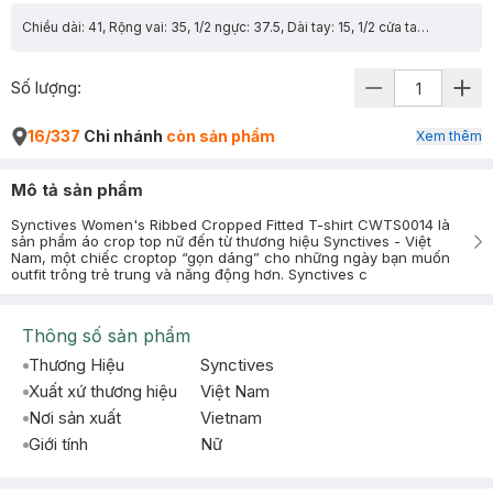
Chiều dài: 41, Rộng vai: 35, 1/2 ngực: 37.5, Dài tay: 15, 1/2 cửa tay: 12.95
Số lượng:
16/337
Chi nhánh
còn sản phẩm
Xem thêm
Mô tả sản phẩm
Synctives Women's Ribbed Cropped Fitted T-shirt CWTS0014 là
sản phẩm áo crop top nữ đến từ thương hiệu Synctives - Việt
Nam, một chiếc croptop “gọn dáng” cho những ngày bạn muốn
outfit trông trẻ trung và năng động hơn. Synctives c
Thông số sản phẩm
Thương Hiệu
Synctives
Xuất xứ thương hiệu
Việt Nam
Nơi sản xuất
Vietnam
Giới tính
Nữ