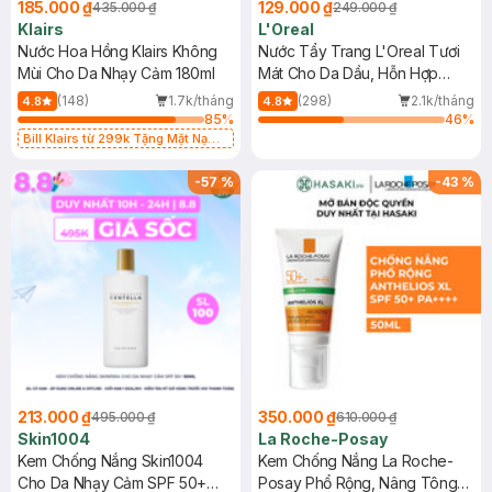
185.000 ₫
129.000 ₫
435.000 ₫
249.000 ₫
Klairs
L'Oreal
Nước Hoa Hồng Klairs Không
Nước Tẩy Trang L'Oreal Tươi
Mùi Cho Da Nhạy Cảm 180ml
Mát Cho Da Dầu, Hỗn Hợp
400ml
(148)
1.7k/tháng
(298)
2.1k/tháng
4.8
4.8
85
%
46
%
Bill Klairs từ 299k Tặng Mặt Nạ
Làm Dịu Da & Kiểm Soát Dầu Nhờn
25ml (SL Có Hạn)
-
57
%
-
43
%
213.000 ₫
350.000 ₫
495.000 ₫
610.000 ₫
Skin1004
La Roche-Posay
Kem Chống Nắng Skin1004
Kem Chống Nắng La Roche-
Cho Da Nhạy Cảm SPF 50+
Posay Phổ Rộng, Nâng Tông