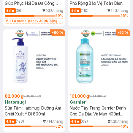
Giúp Phục Hồi Da Đa Công
Phổ Rộng Bảo Vệ Toàn Diện
Dụng 40ml
40ml
(56)
932/tháng
(110)
243/tháng
4.9
4.9
59
%
46
%
Bill La roche-posay 399K Tặng
Gel rửa mặt da dầu nhạy cảm 50ml
(SL có hạn)
-
60
%
-
52
%
82.000 ₫
101.000 ₫
205.000 ₫
209.000 ₫
Hatomugi
Garnier
Sữa Tắm Hatomugi Dưỡng Ẩm
Nước Tẩy Trang Garnier Dành
Chiết Xuất Ý Dĩ 800ml
Cho Da Dầu Và Mụn 400ml
(Mới)
(123)
714/tháng
(69)
1.2k/tháng
4.9
4.9
52
%
46
%