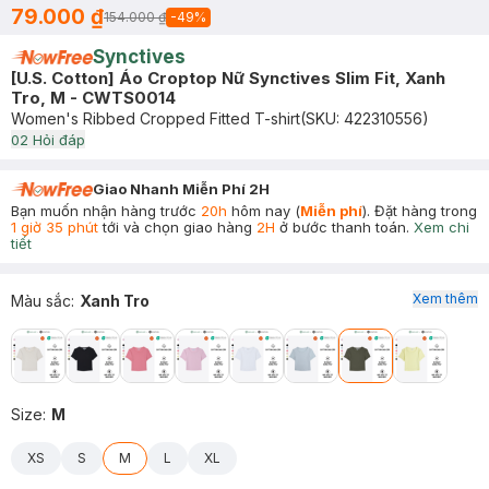
79.000 ₫
154.000 ₫
-
49
%
Synctives
[U.S. Cotton] Áo Croptop Nữ Synctives Slim Fit, Xanh
Tro, M - CWTS0014
Women's Ribbed Cropped Fitted T-shirt
(SKU:
422310556
)
0
2
Hỏi đáp
Giao Nhanh Miễn Phí 2H
Bạn muốn nhận hàng trước
20h
hôm nay (
Miễn phí
). Đặt hàng trong
1 giờ 35 phút
tới và chọn giao hàng
2H
ở bước thanh toán.
Xem chi
tiết
Xem thêm
Màu sắc
:
Xanh Tro
Size
:
M
XS
S
M
L
XL