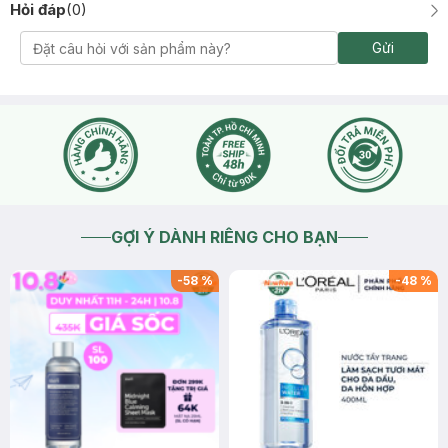
Hỏi đáp
(
0
)
Gửi
GỢI Ý DÀNH RIÊNG CHO BẠN
-
58
%
-
48
%