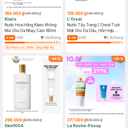
184.000 ₫
129.000 ₫
435.000 ₫
249.000 ₫
Klairs
L'Oreal
Nước Hoa Hồng Klairs Không
Nước Tẩy Trang L'Oreal Tươi
Mùi Cho Da Nhạy Cảm 180ml
Mát Cho Da Dầu, Hỗn Hợp
400ml
(148)
1.8k/tháng
(298)
2.1k/tháng
4.8
4.8
42
%
90
%
Bill Klairs từ 299k Tặng Mặt Nạ
Làm Dịu Da & Kiểm Soát Dầu Nhờn
25ml (SL Có Hạn)
-
46
%
-
38
%
266.000 ₫
377.000 ₫
495.000 ₫
610.000 ₫
Skin1004
La Roche-Posay