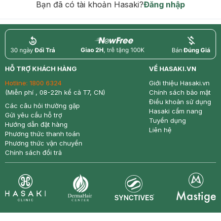
Bạn đã có tài khoản Hasaki?
Đăng nhập
return
nowfree
price
HỖ TRỢ KHÁCH HÀNG
VỀ HASAKI.VN
Hotline:
1800 6324
Giới thiệu Hasaki.vn
(Miễn phí , 08-22h kể cả T7, CN)
Chính sách bảo mật
Điều khoản sử dụng
Các câu hỏi thường gặp
Hasaki cẩm nang
Gửi yêu cầu hỗ trợ
Tuyển dụng
Hướng dẫn đặt hàng
Liên hệ
Phương thức thanh toán
Phương thức vận chuyển
Chính sách đổi trả
Synctives
Clinic
Dermahair
Mastige