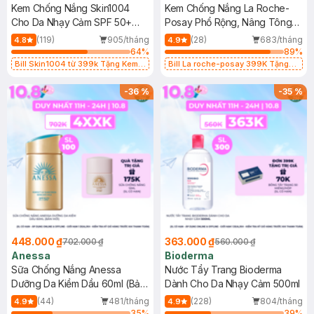
Kem Chống Nắng Skin1004
Kem Chống Nắng La Roche-
Cho Da Nhạy Cảm SPF 50+
Posay Phổ Rộng, Nâng Tông
50ml
Kiềm Dầu 50ml
(119)
905/tháng
(28)
683/tháng
4.8
4.9
64
%
89
%
Bill Skin1004 từ 399k Tặng Kem
Bill La roche-posay 399K Tặng
Chống Nắng Cho Da Nhạy Cảm
Gel rửa mặt da dầu nhạy cảm 50ml
SPF 50+ 20ml (SL Có Hạn)
(SL có hạn)
-
36
%
-
35
%
448.000 ₫
363.000 ₫
702.000 ₫
560.000 ₫
Anessa
Bioderma
Sữa Chống Nắng Anessa
Nước Tẩy Trang Bioderma
Dưỡng Da Kiềm Dầu 60ml (Bản
Dành Cho Da Nhạy Cảm 500ml
Mới)
(44)
481/tháng
(228)
804/tháng
4.9
4.9
35
%
39
%