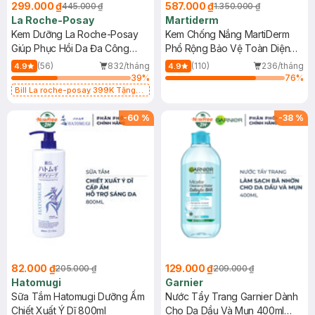
299.000 ₫
587.000 ₫
445.000 ₫
1.350.000 ₫
La Roche-Posay
Martiderm
Kem Dưỡng La Roche-Posay
Kem Chống Nắng MartiDerm
Giúp Phục Hồi Da Đa Công
Phổ Rộng Bảo Vệ Toàn Diện
Dụng 40ml
40ml
(56)
832/tháng
(110)
236/tháng
4.9
4.9
39
%
76
%
Bill La roche-posay 399K Tặng
Gel rửa mặt da dầu nhạy cảm 50ml
(SL có hạn)
-
60
%
-
38
%
82.000 ₫
129.000 ₫
205.000 ₫
209.000 ₫
Hatomugi
Garnier
Sữa Tắm Hatomugi Dưỡng Ẩm
Nước Tẩy Trang Garnier Dành
Chiết Xuất Ý Dĩ 800ml
Cho Da Dầu Và Mụn 400ml