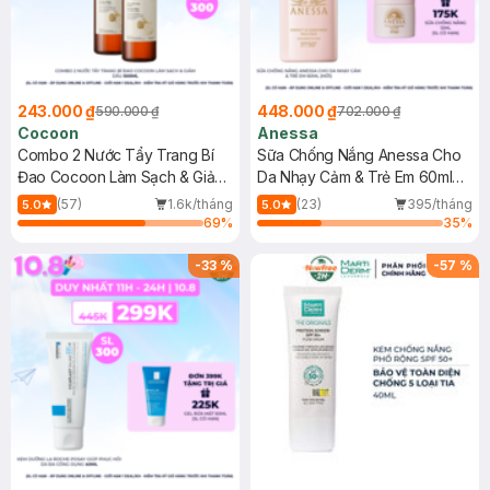
243.000 ₫
448.000 ₫
590.000 ₫
702.000 ₫
Cocoon
Anessa
Combo 2 Nước Tẩy Trang Bí
Sữa Chống Nắng Anessa Cho
Đao Cocoon Làm Sạch & Giảm
Da Nhạy Cảm & Trẻ Em 60ml
Dầu 500ml
(Mới)
(57)
1.6k/tháng
(23)
395/tháng
5.0
5.0
69
%
35
%
-
33
%
-
57
%