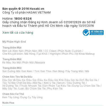
Bản quyền © 2016 Hasaki.vn
Công Ty cổ phần HASAKI VIETNAM
Hotline:
1800 6324
Giấy chứng nhận Đăng ký Kinh doanh số 0313612829 do Sở Kế
hoạch và Đầu tư Thành phố Hồ Chí Minh cấp ngày 13/01/2016
Xem tất cả cửa hàng
Mỹ Phẩm High-End
Trang Điểm Mặt
Kem Lót
/
Kem Nền
/
Phấn Nền
/
BB / CC Cream
/
Phấn Nước Cushion
/
Che Khuyết Điểm
/
Má Hồng
/
Tạo Khối / Highlight
/
Phấn Phủ
/
Xịt Khoá Makeup
Trang Điểm Mắt
Kẻ Mày
/
Kẻ Mắt
/
Phấn Mắt
/
Mascara
Trang Điểm Môi
Son Dưỡng Môi
/
Son Kem / Tint
/
Son Thỏi
/
Son Bóng
/
Tẩy Trang Mắt / Môi
Chăm Sóc Tóc Và Da Đầu
Dầu Gội Và Dầu Xả
/
Dầu Gội
/
Dầu Xả
/
Dầu Gội Khô
/
Dầu Gội Xả 2in1
/
Bộ Gội Xả
/
Tẩy Tế Bào Chết Da Đầu
/
Mặt Nạ / Kem Ủ Tóc
/
Serum / Dầu Dưỡng Tóc
/
Xịt Dưỡng Tóc
/
Thuốc Nhuộm Tóc
/
Sản Phẩm Tạo Kiểu Tóc
/
Dụng Cụ Chăm Sóc Tóc
/
Máy Sấy Tóc
/
Lược
/
Bộ Chăm Sóc Tóc
/
Phụ Kiện Tóc
Chăm Sóc Cơ Thể
Kem Tẩy Lông
/
Dụng Cụ Tẩy Lông
Nước Hoa