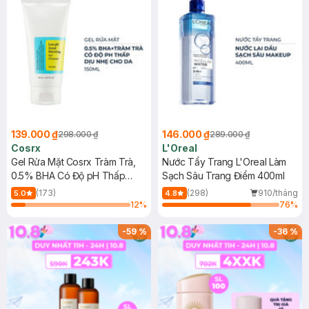
139.000 ₫
146.000 ₫
298.000 ₫
289.000 ₫
Cosrx
L'Oreal
Gel Rửa Mặt Cosrx Tràm Trà,
Nước Tẩy Trang L'Oreal Làm
0.5% BHA Có Độ pH Thấp
Sạch Sâu Trang Điểm 400ml
150ml
(173)
(298)
910/tháng
5.0
4.8
12
%
76
%
-
59
%
-
36
%