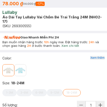
78.000 ₫
94.000 ₫
-
17
%
Lullaby
Áo Dài Tay Lullaby Vai Chồm Bé Trai Trắng 24M (NH02-
17)
(SKU:
269300555
)
Giao Nhanh Miễn Phí 2H
Bạn muốn nhận hàng trước
10h
ngày mai. Đặt hàng trước
24h
và
chọn giao hàng
2H
ở bước thanh toán.
Xem chi tiết
Xem thêm
Color
:
Size
:
18-24M
1-3M
3-6M
6-9M
9-12M
18-24M
Số lượng: