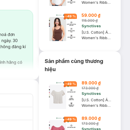
Women's Ribbed Fitted Cami Top
59.000 ₫
-
49
%
115.000 ₫
Synctives
[U.S. Cotton] Áo Hai Dây Nữ Synctives Slim Fit, Đỏ Nâu Sẫm, XS - CWCA0005
 hoá đơn
Women's Ribbed Fitted Cami Top
 ngày. 30
không đăng kí
Sản phẩm cùng thương
ính hãng có
hiệu
89.000 ₫
-
49
%
173.000 ₫
Synctives
[U.S. Cotton] Áo Thun Nữ Cổ Thuyền Synctives Slim Fit, Be Sữa, M - CWTS0013
Women's Ribbed U-neck Low Back T-shirt
89.000 ₫
-
49
%
173.000 ₫
Synctives