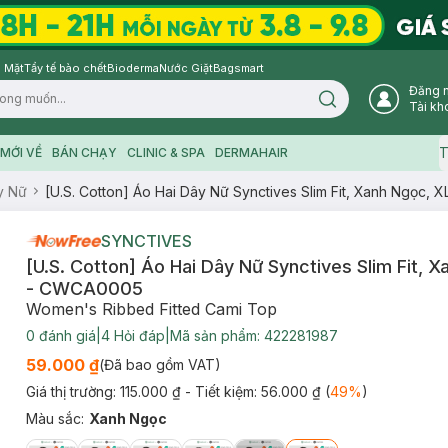
 Mặt
Tẩy tế bào chết
Bioderma
Nước Giặt
Bagsmart
Đăng 
Search icon
Tài kh
T
MỚI VỀ
BÁN CHẠY
CLINIC & SPA
DERMAHAIR
y Nữ
[U.S. Cotton] Áo Hai Dây Nữ Synctives Slim Fit, Xanh Ngọc,
SYNCTIVES
[U.S. Cotton] Áo Hai Dây Nữ Synctives Slim Fit, 
- CWCA0005
Women's Ribbed Fitted Cami Top
0
đánh giá
|
4
Hỏi đáp
|
Mã sản phẩm:
422281987
59.000 ₫
(Đã bao gồm VAT)
Giá thị trường:
115.000 ₫
- Tiết kiệm:
56.000 ₫
(
49
%
)
Màu sắc
:
Xanh Ngọc