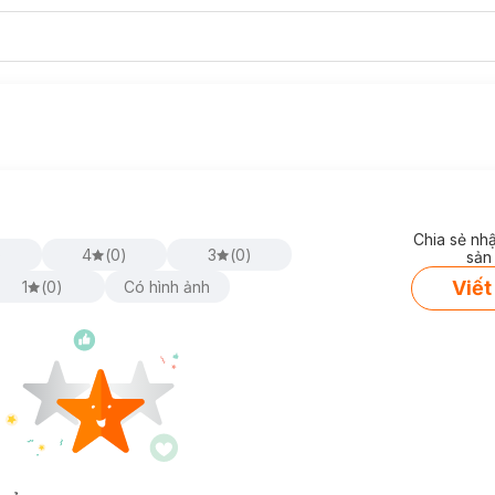
Chia sẻ nh
)
4
(
0
)
3
(
0
)
sản
Viết
1
(
0
)
Có hình ảnh