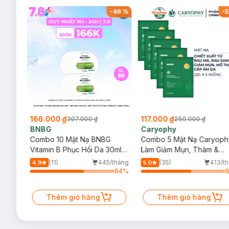
-
59
%
-
46
%
-
5
166.000 ₫
117.000 ₫
307.000 ₫
250.000 ₫
BNBG
Caryophy
Derm
Combo 10 Mặt Nạ BNBG
Combo 5 Mặt Nạ Caryoph
Diện
Vitamin B Phục Hồi Da 30ml
Làm Giảm Mụn, Thâm &
(Mới)
Dưỡng Ẩm Da 22g
/tháng
(11)
445/tháng
(35)
413/t
4.9
5.0
75
%
64
%
Thêm giỏ hàng
Thêm giỏ hàng