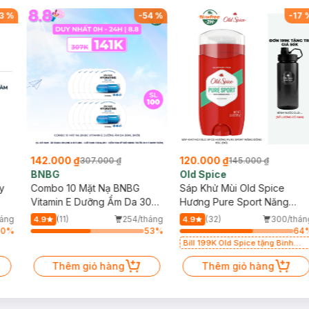
3
%
-
54
%
-
17
142.000 ₫
120.000 ₫
307.000 ₫
145.000 ₫
BNBG
Old Spice
y
Combo 10 Mặt Nạ BNBG
Sáp Khử Mùi Old Spice
Vitamin E Dưỡng Ẩm Da 30ml
Hương Pure Sport Năng
(Mới)
Động 85g (Đỏ)
háng
(11)
254/tháng
(32)
300/thán
4.9
4.9
60
%
53
%
64
Bill 199K Old Spice tặng Bình
Nước 1100ml trị giá 50K (SL có
Thêm giỏ hàng
hạn)
Thêm giỏ hàng