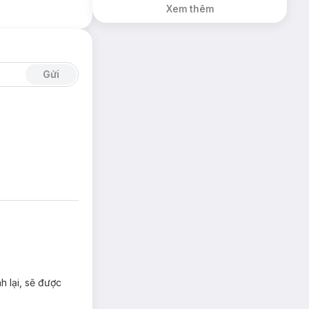
Xem thêm
Gửi
h lại, sẽ được