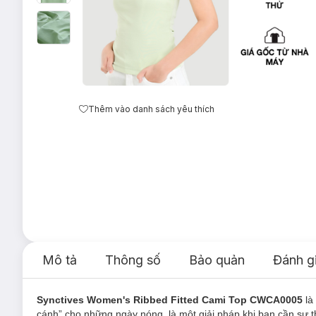
Thêm vào danh sách yêu thích
Mô tả
Thông số
Bảo quản
Đánh g
Synctives Women's Ribbed Fitted Cami Top CWCA0005
là
cánh” cho những ngày nóng, là một giải pháp khi bạn cần sự t