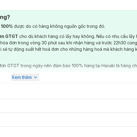
y chắc chắn, giữ phom ổn định và thoải mái khi cử động.
ông?
) 100%
được do có hàng không nguồn gốc trong đó.
đơn GTGT
cho dù khách hàng có lấy hay không. Nếu có nhu cầu lấy
 hóa đơn trong vòng 30 phút sau khi nhận hàng và trước 22h30 cùng
ki sẽ tự động xuất hết hoá đơn cho những hàng hoá mà khách hàng 
đơn GTGT trong ngày nên đảm bảo 100% hàng tại Hasaki là hàng ch
Xem thêm