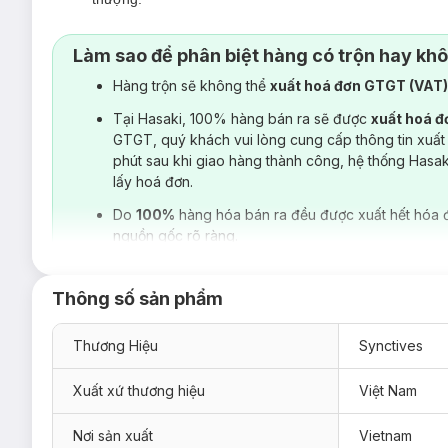
Độ bền & thẩm mỹ:
Kỹ thuật may tinh tế giúp đường ma
Làm sao để phân biệt hàng có trộn hay kh
Hàng trộn sẽ không thể
xuất hoá đơn GTGT (VAT
Tại Hasaki, 100% hàng bán ra sẽ được
xuất hoá 
GTGT, quý khách vui lòng cung cấp thông tin xuất
phút sau khi giao hàng thành công, hệ thống Hasa
lấy hoá đơn.
Do
100%
hàng hóa bán ra đều được xuất hết hóa 
nguồn gốc rõ ràng.
Thông số sản phẩm
Thương Hiệu
Synctives
Xuất xứ thương hiệu
Việt Nam
Nơi sản xuất
Vietnam