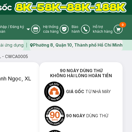
0
nhập
/
Đăng ký
Hệ thống
Bảo
Hỗ trợ
User Icon
Store Icon
Warranty Icon
Phone Icon
Cart I
oản
cửa hàng
hành
khách hàng
ải ứng dụng
Phường 8, Quận 10, Thành phố Hồ Chí Minh
Map icon
 XL - CWCA0005
90 NGÀY DÙNG THỬ
KHÔNG HÀI LÒNG HOÀN TIỀN
Xanh Ngọc, XL
GIÁ GỐC
TỪ NHÀ MÁY
90 NGÀY
DÙNG THỬ