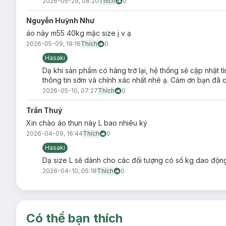
2026-05-29, 08:20
Thích
0
Nguyễn Huỳnh Như
áo này m55 40kg mặc size j v ạ
2026-05-09, 19:16
Thích
0
Hasaki
Dạ khi sản phẩm có hàng trở lại, hệ thống sẽ cập nhật
thông tin sớm và chính xác nhất nhé ạ. Cảm ơn bạn đã 
2026-05-10, 07:27
Thích
0
Trần Thuý
Xin chào áo thun này L bao nhiêu ký
2026-04-09, 16:44
Thích
0
Hasaki
Dạ size L sẽ dành cho các đối tượng có số kg dao độn
2026-04-10, 05:18
Thích
0
Có thể bạn thích