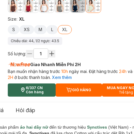
Size
:
XL
S
XS
M
L
XL
Chiều dài: 44, 1/2 ngực: 43.5
Số lượng:
Giao Nhanh Miễn Phí 2H
Bạn muốn nhận hàng trước
10h
ngày mai. Đặt hàng trước
24h
và 
2H
ở bước thanh toán.
Xem thêm
6/337 CN
MUA NGAY N
GIỎ HÀNG
CART PLUS ICON
Còn hàng
Trễ tặng
iá
Hỏi đáp
 sản phẩm
áo hai dây nữ
đến từ thương hiệu
Synctives
(Việt Nam) - 
hoải mái tối đa.
Synctives
đã lựa chọn Cotton với cấu trúc dệt Rib 1x