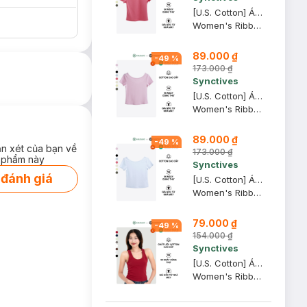
[U.S. Cotton] Áo Thun Nữ Cổ Thuyền Synctives Slim Fit, Hồng Mận, M - CWTS0013
Women's Ribbed U-neck Low Back T-shirt
89.000 ₫
-
49
%
173.000 ₫
Synctives
[U.S. Cotton] Áo Thun Nữ Cổ Thuyền Synctives Slim Fit, Hồng Phấn, L - CWTS0013
Women's Ribbed U-neck Low Back T-shirt
89.000 ₫
-
49
%
ận xét của bạn về
173.000 ₫
 phẩm này
Synctives
 đánh giá
[U.S. Cotton] Áo Thun Nữ Cổ Thuyền Synctives Slim Fit, Trắng, XL - CWTS0013
Women's Ribbed U-neck Low Back T-shirt
79.000 ₫
-
49
%
154.000 ₫
Synctives
[U.S. Cotton] Áo Tank Top Nữ Synctives Slim Fit, Đỏ Samba, L - CWTA0006
Women's Ribbed Waist Length Fitted Tank Top