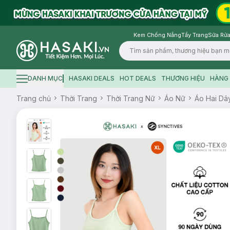
Kem Chống Nắng
Tẩy Trang
Sữa Rửa
Logo
DANH MỤC
HASAKI DEALS
HOT DEALS
THƯƠNG HIỆU
HÀNG 
Hamburger icon
Trang chủ
Thời Trang
Thời Trang Nữ
Áo Nữ
Áo Hai Dâ