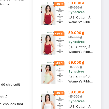
59.000 ₫
inh tế.
-
49
%
115.000 ₫
Synctives
[U.S. Cotton] Áo Hai Dây Nữ Synctives Slim Fit, Đỏ Samba, L - CWCA0005
Women's Ribbed Fitted Cami Top
59.000 ₫
-
49
%
115.000 ₫
Synctives
[U.S. Cotton] Áo Hai Dây Nữ Synctives Slim Fit, Đỏ Samba, XL - CWCA0005
Women's Ribbed Fitted Cami Top
59.000 ₫
-
49
%
115.000 ₫
Synctives
[U.S. Cotton] Áo Hai Dây Nữ Synctives Slim Fit, Xanh Ngọc, M - CWCA0005
Women's Ribbed Fitted Cami Top
 dễ chịu suốt
59.000 ₫
-
49
%
115.000 ₫
nh tế.
Synctives
i cho look thời
[U.S. Cotton] Áo Hai Dây Nữ Synctives Slim Fit, Xám Melange Nhạt, XL - CWCA0005