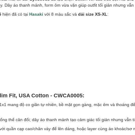
. Dây áo thanh mảnh, form ôm vừa vặn giúp outfit tối giản nhưng vẫn t
5
hiện đã có tại
Hasaki
với 8 màu sắc và
dải size XS-XL
:
Slim Fit, USA Cotton - CWCA0005:
b 1x1 mang độ co giãn tự nhiên, bề mặt gọn gàng, mặc êm và thoáng để
ng thể cân đối; dây áo thanh mảnh tạo cảm giác tối giản nhưng vẫn ti
ới quần cạp cao/chân váy để lên dáng, hoặc layer cùng áo khoác/sơ m