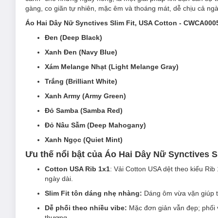
gàng, co giãn tự nhiên, mặc êm và thoáng mát, dễ chịu cả ngày
Áo Hai Dây Nữ Synctives Slim Fit, USA Cotton - CWCA000
Đen (Deep Black)
Xanh Đen (Navy Blue)
Xám Melange Nhạt (Light Melange Gray)
Trắng (Brilliant White)
Xanh Army (Army Green)
Đỏ Samba (Samba Red)
Đỏ Nâu Sẫm (Deep Mahogany)
Xanh Ngọc (Quiet Mint)
Ưu thế nổi bật của Áo Hai Dây Nữ Synctives 
Cotton USA Rib 1x1
: Vải Cotton USA dệt theo kiểu Ri
ngày dài.
Slim Fit tôn dáng nhẹ nhàng:
Dáng ôm vừa vặn giúp tổ
Dễ phối theo nhiều vibe:
Mặc đơn giản vẫn đẹp; phối v
thượng.