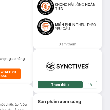
KHÔNG HÀI LÒNG
HOÀN
TIỀN
MIỄN PHÍ
IN THÊU THEO
YÊU CẦU
Xem thêm
chọn giao hàng
OWFREE 2H
 100k
Theo dõi
+
18
Sản phẩm xem cùng
một chiếc áo “cứu
1 cho bề mặt gọn