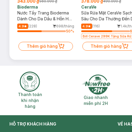
343.000 ₫
378.000 ₫
560.000 ₫
490.000 ₫
Bioderma
CeraVe
rma
Nước Tẩy Trang Bioderma
Sữa Rửa Mặt CeraVe Sạc
m
Dành Cho Da Dầu & Hỗn Hợp
Sâu Cho Da Thường Đến 
500ml
Dầu 473ml
/tháng
(228)
698/tháng
(116)
1.4k/t
4.9
4.9
44
%
50
%
Bill Cerave 299K Tặng Sữa Rử
Mặt Cerave 30ml (SL có hạn)
Thêm giỏ hàng
Thêm giỏ hàng
Thanh toán khi nhận hàng
Giao nhanh miễ
Thanh toán
Giao nhanh
khi nhận
miễn phí 2H
hàng
HỖ TRỢ KHÁCH HÀNG
VỀ HA