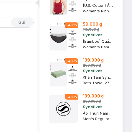
[U.S. Cotton] Áo Hai Dây Nữ Synctives Slim Fit, Đỏ Samba, L - CWCA0005
Women's Ribbed Fitted Cami Top
Gửi
59.000 ₫
-
49
%
115.000 ₫
Synctives
[Bamboo] Quần Lót Nữ Synctives Dáng Bikini, Ghi Đậm, XL - CWPT0008
Women's Bamboo Bikini Panties
139.000 ₫
-
48
%
269.000 ₫
Synctives
Khăn Tắm Synctives 70x140 cm, Xanh Bạc Hà - HTBT0001
Bath Towel 27,5 x 55,1 Inches
139.000 ₫
-
48
%
269.000 ₫
Synctives
Áo Thun Nam Regular Fit, Xanh Khói, L - CMTS0028
Men's Regular Fit T-shirt