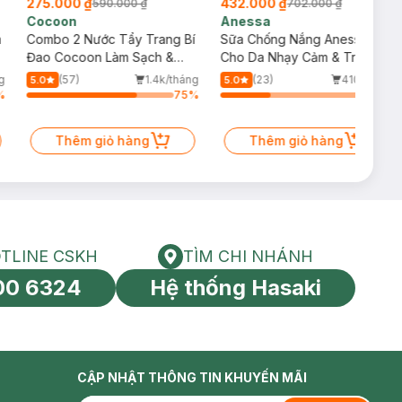
275.000 ₫
432.000 ₫
590.000 ₫
702.000 ₫
Cocoon
Anessa
m
Combo 2 Nước Tẩy Trang Bí
Sữa Chống Nắng Anessa
Đao Cocoon Làm Sạch &
Cho Da Nhạy Cảm & Trẻ Em
Giảm Dầu 500ml
60ml (Mới)
g
(57)
1.4k/tháng
(23)
410/tháng
5.0
5.0
%
75
%
34
%
Thêm giỏ hàng
Thêm giỏ hàng
TLINE CSKH
TÌM CHI NHÁNH
HOTLINE CSKH
Tìm chi nhánh
00 6324
Hệ thống Hasaki
tín toàn cầu
CẬP NHẬT THÔNG TIN KHUYẾN MÃI