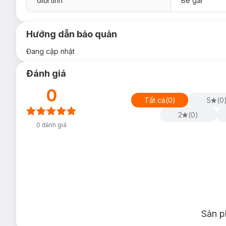
Giới tính
Bé gái
Hướng dẫn bảo quản
Đang cập nhật
Đánh giá
0
Tất cả
(
0
)
5
(
0
2
(
0
)
0
đánh giá
Sản p