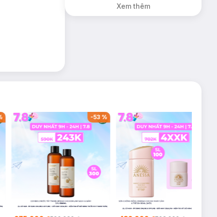
Xem thêm
%
-
53
%
-
38
%