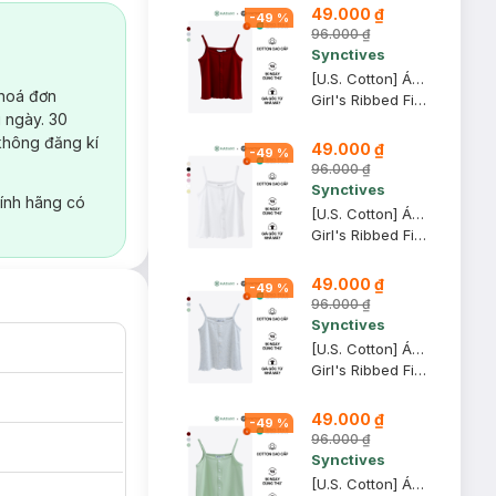
49.000 ₫
-
49
%
96.000 ₫
Synctives
[U.S. Cotton] Áo Hai Dây Trẻ Em Synctives Slim Fit, Đỏ Samba, 7 - CGCA0005
 hoá đơn
Girl's Ribbed Fitted Cami Top
 ngày. 30
không đăng kí
49.000 ₫
-
49
%
96.000 ₫
Synctives
ính hãng có
[U.S. Cotton] Áo Hai Dây Trẻ Em Synctives Regular Fit, Trắng, 6 - CGCA0004
Girl's Ribbed Fitted Cami Top
49.000 ₫
-
49
%
96.000 ₫
Synctives
[U.S. Cotton] Áo Hai Dây Trẻ Em Synctives Slim Fit, Xám Melange Nhạt, 8 - CGCA0005
Girl's Ribbed Fitted Cami Top
49.000 ₫
-
49
%
96.000 ₫
Synctives
[U.S. Cotton] Áo Hai Dây Trẻ Em Synctives Slim Fit, Xanh Ngọc, 6 - CGCA0005