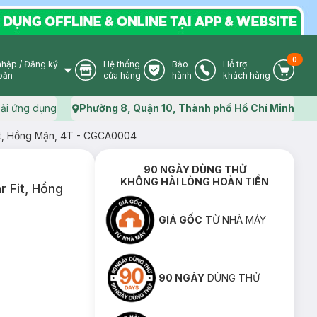
0
nhập
/
Đăng ký
Hệ thống
Bảo
Hỗ trợ
User Icon
Store Icon
Warranty Icon
Phone Icon
Cart I
oản
cửa hàng
hành
khách hàng
ải ứng dụng
Phường 8, Quận 10, Thành phố Hồ Chí Minh
Map icon
Fit, Hồng Mận, 4T - CGCA0004
90 NGÀY DÙNG THỬ
KHÔNG HÀI LÒNG HOÀN TIỀN
r Fit, Hồng
GIÁ GỐC
TỪ NHÀ MÁY
90 NGÀY
DÙNG THỬ