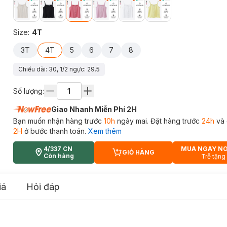
Size
:
4T
3T
4T
5
6
7
8
Chiều dài: 30, 1/2 ngực: 29.5
Số lượng:
Giao Nhanh Miễn Phí 2H
Bạn muốn nhận hàng trước
10h
ngày mai. Đặt hàng trước
24h
và 
2H
ở bước thanh toán.
Xem thêm
4/337 CN
MUA NGAY N
GIỎ HÀNG
CART PLUS ICON
Còn hàng
Trễ tặng
iá
Hỏi đáp