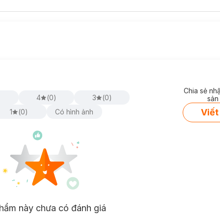
Chia sẻ nh
)
4
(
0
)
3
(
0
)
sản
Viết
1
(
0
)
Có hình ảnh
hẩm này chưa có đánh giá