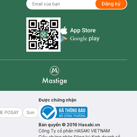
Đăng ký
Appstore icon
Goolge Play icon
Mastige
Được chứng nhận
HE POSAY
Son
Bản quyền © 2016 Hasaki.vn
Công Ty cổ phần HASAKI VIETNAM
Giấy chứng nhận Đăng ký Kinh doanh số