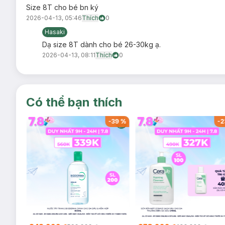
Size 8T cho bé bn ký
2026-04-13, 05:46
Thích
0
Hasaki
Dạ size 8T dành cho bé 26-30kg ạ.
2026-04-13, 08:11
Thích
0
Có thể bạn thích
-
37
%
-
39
%
-
2