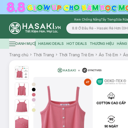
Kem Chống Nắng
Tẩy Trang
Sữa Rửa
Logo
DANH MỤC
HASAKI DEALS
HOT DEALS
THƯƠNG HIỆU
HÀNG 
Hamburger icon
Trang chủ
Thời Trang
Thời Trang Trẻ Em
Áo Trẻ Em
Áo