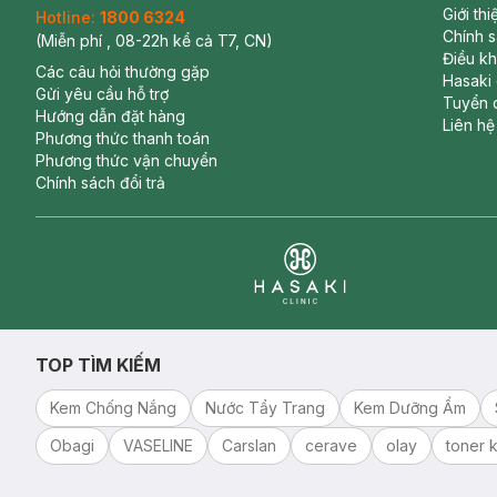
Giới th
Hotline:
1800 6324
Chính 
(Miễn phí , 08-22h kể cả T7, CN)
Điều k
Các câu hỏi thường gặp
Hasaki
Gửi yêu cầu hỗ trợ
Tuyển 
Hướng dẫn đặt hàng
Liên hệ
Phương thức thanh toán
Phương thức vận chuyển
Chính sách đổi trả
Clinic
TOP TÌM KIẾM
Kem Chống Nắng
Nước Tẩy Trang
Kem Dưỡng Ẩm
Obagi
VASELINE
Carslan
cerave
olay
toner k