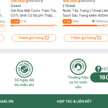
139.000 ₫
169.000 ₫
298.000 ₫
289.000 ₫
Cosrx
L'Oreal
h
Gel Rửa Mặt Cosrx Tràm Trà,
Nước Tẩy Trang L'Oreal Là
Da
0.5% BHA Có Độ pH Thấp
Sạch Sâu Trang Điểm 400ml
150ml
háng
(173)
(298)
786/thán
5.0
4.8
64
%
6
%
86
a
Thêm giỏ hàng
Thêm giỏ hàng
HO
18
n phí 2H
30 ngày đổi trả miễn phí
Thương hiệu uy 
Thương hiệu
30 ngày đổi
uy tín toàn
trả miễn phí
cầu
SAKI.VN
HỢP TÁC & LIÊN KẾT