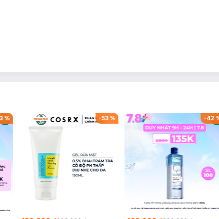
3
%
-
53
%
-
42