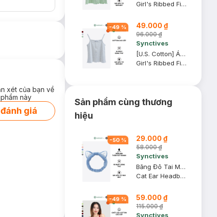
Girl's Ribbed Fitted Cami Top
49.000 ₫
-
49
%
96.000 ₫
Synctives
[U.S. Cotton] Áo Hai Dây Trẻ Em Synctives Slim Fit, Xám Melange Nhạt, 6 - CGCA0005
Girl's Ribbed Fitted Cami Top
ận xét của bạn về
 phẩm này
Sản phẩm cùng thương
 đánh giá
hiệu
29.000 ₫
-
50
%
58.000 ₫
Synctives
Băng Đô Tai Mèo Synctives, Tím Xanh Nhạt
Cat Ear Headband - AcCGHB0002
59.000 ₫
-
49
%
115.000 ₫
Synctives