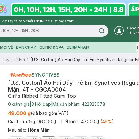
 Mặt
Tẩy tế bào chết
Ariel
Nước Giặt
Bagsmart
Đăng 
Search icon
Tài kh
T
MỚI VỀ
BÁN CHẠY
CLINIC & SPA
DERMAHAIR
 Dây Trẻ Em
[U.S. Cotton] Áo Hai Dây Trẻ Em Synctives Regular 
SYNCTIVES
[U.S. Cotton] Áo Hai Dây Trẻ Em Synctives Regula
Mận, 4T - CGCA0004
Girl's Ribbed Fitted Cami Top
0
đánh giá
|
3
Hỏi đáp
|
Mã sản phẩm:
422325078
49.000 ₫
(Đã bao gồm VAT)
Giá thị trường:
96.000 ₫
- Tiết kiệm:
47.000 ₫
(
49
%
)
Màu sắc
:
Hồng Mận