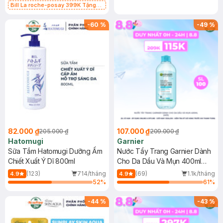
Bill La roche-posay 399K Tặng
Gel rửa mặt da dầu nhạy cảm 50ml
(SL có hạn)
-
60
%
-
49
%
82.000 ₫
107.000 ₫
205.000 ₫
209.000 ₫
Hatomugi
Garnier
Sữa Tắm Hatomugi Dưỡng Ẩm
Nước Tẩy Trang Garnier Dành
Chiết Xuất Ý Dĩ 800ml
Cho Da Dầu Và Mụn 400ml
(Mới)
(123)
714/tháng
(69)
1.1k/tháng
4.9
4.9
52
%
61
%
-
44
%
-
43
%