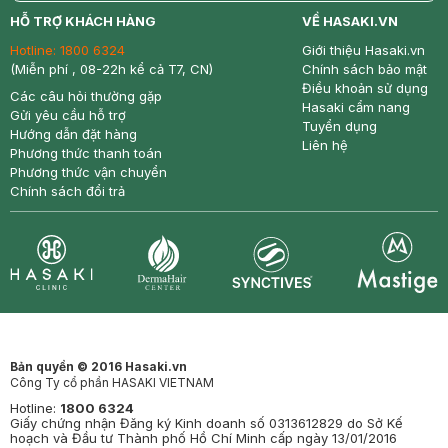
return
nowfree
price
HỖ TRỢ KHÁCH HÀNG
VỀ HASAKI.VN
Hotline:
1800 6324
Giới thiệu Hasaki.vn
(Miễn phí , 08-22h kể cả T7, CN)
Chính sách bảo mật
Điều khoản sử dụng
Các câu hỏi thường gặp
Hasaki cẩm nang
Gửi yêu cầu hỗ trợ
Tuyển dụng
Hướng dẫn đặt hàng
Liên hệ
Phương thức thanh toán
Phương thức vận chuyển
Chính sách đổi trả
Synctives
Clinic
Dermahair
Mastige
Bản quyền © 2016 Hasaki.vn
Công Ty cổ phần HASAKI VIETNAM
Hotline:
1800 6324
Giấy chứng nhận Đăng ký Kinh doanh số 0313612829 do Sở Kế
hoạch và Đầu tư Thành phố Hồ Chí Minh cấp ngày 13/01/2016