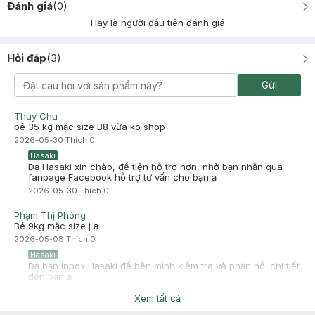
Đánh giá
(
0
)
Hãy là người đầu tiên đánh giá
Hỏi đáp
(
3
)
Gửi
Thuy Chu
bé 35 kg mặc size B8 vừa ko shop
2026-05-30
Thích
0
Hasaki
Dạ Hasaki xin chào, để tiện hỗ trợ hơn, nhờ bạn nhắn qua
fanpage Facebook hỗ trợ tư vấn cho bạn ạ
2026-05-30
Thích
0
Phạm Thị Phòng
Bé 9kg mặc size j ạ
2026-05-08
Thích
0
Hasaki
Dạ bạn inbox Hasaki để bên mình kiểm tra và phản hồi chi tiết
đến bạn ạ
2026-05-08
Thích
0
Xem tất cả