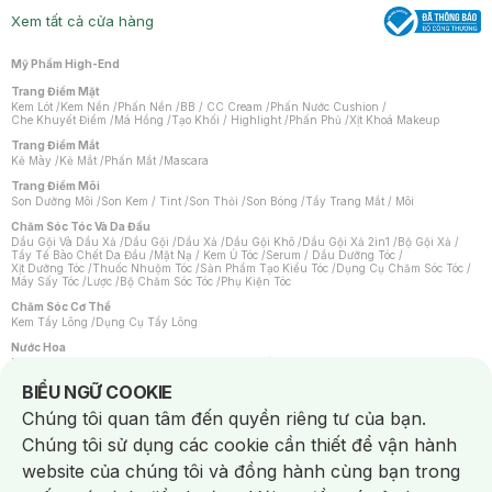
Xem tất cả cửa hàng
Mỹ Phẩm High-End
Trang Điểm Mặt
Kem Lót
/
Kem Nền
/
Phấn Nền
/
BB / CC Cream
/
Phấn Nước Cushion
/
Che Khuyết Điểm
/
Má Hồng
/
Tạo Khối / Highlight
/
Phấn Phủ
/
Xịt Khoá Makeup
Trang Điểm Mắt
Kẻ Mày
/
Kẻ Mắt
/
Phấn Mắt
/
Mascara
Trang Điểm Môi
Son Dưỡng Môi
/
Son Kem / Tint
/
Son Thỏi
/
Son Bóng
/
Tẩy Trang Mắt / Môi
Chăm Sóc Tóc Và Da Đầu
Dầu Gội Và Dầu Xả
/
Dầu Gội
/
Dầu Xả
/
Dầu Gội Khô
/
Dầu Gội Xả 2in1
/
Bộ Gội Xả
/
Tẩy Tế Bào Chết Da Đầu
/
Mặt Nạ / Kem Ủ Tóc
/
Serum / Dầu Dưỡng Tóc
/
Xịt Dưỡng Tóc
/
Thuốc Nhuộm Tóc
/
Sản Phẩm Tạo Kiểu Tóc
/
Dụng Cụ Chăm Sóc Tóc
/
Máy Sấy Tóc
/
Lược
/
Bộ Chăm Sóc Tóc
/
Phụ Kiện Tóc
Chăm Sóc Cơ Thể
Kem Tẩy Lông
/
Dụng Cụ Tẩy Lông
Nước Hoa
Nước Hoa Nữ
/
Nước Hoa Nam
/
Nước Hoa Cao Cấp
/
Xịt Thơm Toàn Thân
/
Nước Hoa Vùng Kín
Notice about cookies usage
BIỂU NGỮ COOKIE
Chăm Sóc Cá Nhân
Chúng tôi quan tâm đến quyền riêng tư của bạn.
Chống Muỗi
/
Khẩu Trang
/
Máy Massage
/
Mặt Nạ Xông Hơi
/
Nước Rửa Tay
/
Sản Phẩm Chăm Sóc Khác
/
Bàn Chải Đánh Răng
/
Bàn Chải Điện
/
Chúng tôi sử dụng các cookie cần thiết để vận hành
Hỗ Trợ Trắng Răng
/
Kem Đánh Răng
/
Máy Tăm Nước
/
Nước Súc Miệng
/
Tăm / Chỉ Nha Khoa
/
Xịt Thơm Miệng
/
Dung Dịch Vệ Sinh
/
Dưỡng Vùng Kín
/
website của chúng tôi và đồng hành cùng bạn trong
Khăn Ướt Vệ Sinh Vùng Kín
/
Băng Vệ Sinh
/
Tampon
/
Bọt Cạo Râu
/
Dao Cạo Râu
/
Máy Cạo Râu