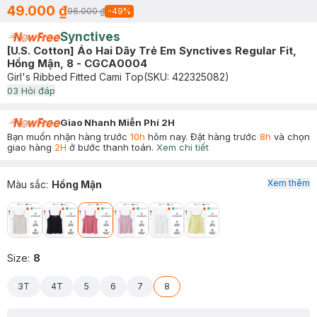
49.000 ₫
96.000 ₫
-
49
%
Synctives
[U.S. Cotton] Áo Hai Dây Trẻ Em Synctives Regular Fit,
Hồng Mận, 8 - CGCA0004
Girl's Ribbed Fitted Cami Top
(SKU:
422325082
)
0
3
Hỏi đáp
Giao Nhanh Miễn Phí 2H
Bạn muốn nhận hàng trước
10h
hôm nay. Đặt hàng trước
8h
và chọn
giao hàng
2H
ở bước thanh toán.
Xem chi tiết
Xem thêm
Màu sắc
:
Hồng Mận
Size
:
8
3T
4T
5
6
7
8