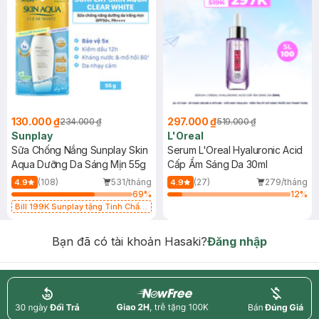
130.000 ₫
297.000 ₫
234.000 ₫
519.000 ₫
Sunplay
L'Oreal
Sữa Chống Nắng Sunplay Skin
Serum L'Oreal Hyaluronic Acid
Aqua Dưỡng Da Sáng Mịn 55g
Cấp Ẩm Sáng Da 30ml
(108)
531/tháng
(27)
279/tháng
4.9
4.9
69
%
12
%
Bill 199K Sunplay tặng Tinh Chất
Chống Nắng 7g trị giá 30K (SL có
hạn)
Bạn đã có tài khoản Hasaki?
Đăng nhập