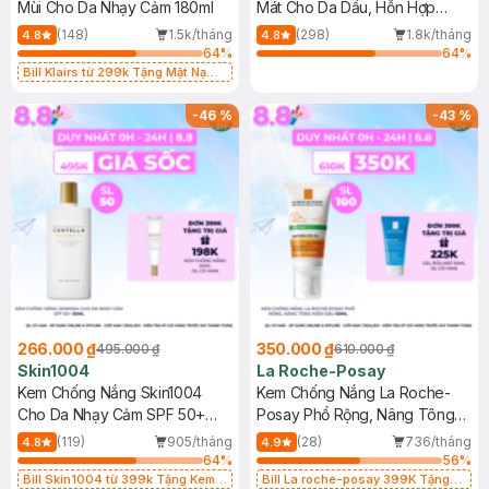
Mùi Cho Da Nhạy Cảm 180ml
Mát Cho Da Dầu, Hỗn Hợp
400ml
(148)
1.5k/tháng
(298)
1.8k/tháng
4.8
4.8
64
%
64
%
Bill Klairs từ 299k Tặng Mặt Nạ
Làm Dịu Da & Kiểm Soát Dầu Nhờn
25ml (SL Có Hạn)
-
46
%
-
43
%
266.000 ₫
350.000 ₫
495.000 ₫
610.000 ₫
Skin1004
La Roche-Posay
Kem Chống Nắng Skin1004
Kem Chống Nắng La Roche-
Cho Da Nhạy Cảm SPF 50+
Posay Phổ Rộng, Nâng Tông
50ml
Kiềm Dầu 50ml
(119)
905/tháng
(28)
736/tháng
4.8
4.9
64
%
56
%
Bill Skin1004 từ 399k Tặng Kem
Bill La roche-posay 399K Tặng