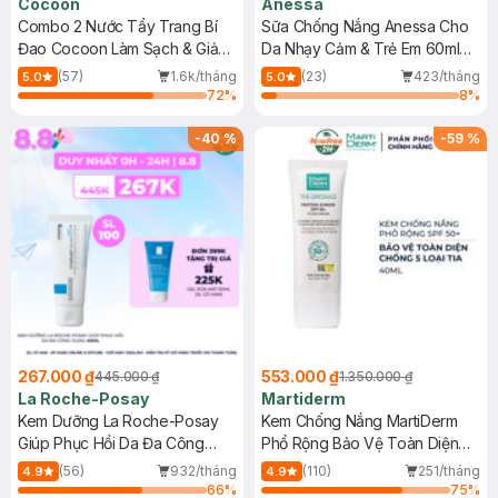
Cocoon
Anessa
Combo 2 Nước Tẩy Trang Bí
Sữa Chống Nắng Anessa Cho
Đao Cocoon Làm Sạch & Giảm
Da Nhạy Cảm & Trẻ Em 60ml
Dầu 500ml
(Mới)
(57)
1.6k/tháng
(23)
423/tháng
5.0
5.0
72
%
8
%
-
40
%
-
59
%
267.000 ₫
553.000 ₫
445.000 ₫
1.350.000 ₫
La Roche-Posay
Martiderm
Kem Dưỡng La Roche-Posay
Kem Chống Nắng MartiDerm
Giúp Phục Hồi Da Đa Công
Phổ Rộng Bảo Vệ Toàn Diện
Dụng 40ml
40ml
(56)
932/tháng
(110)
251/tháng
4.9
4.9
66
%
75
%