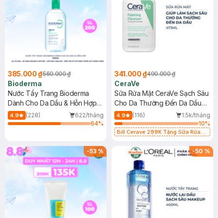
385.000 ₫
341.000 ₫
560.000 ₫
490.000 ₫
Bioderma
CeraVe
Nước Tẩy Trang Bioderma
Sữa Rửa Mặt CeraVe Sạch Sâu
Dành Cho Da Dầu & Hỗn Hợp
Cho Da Thường Đến Da Dầu
500ml
473ml
(228)
622/tháng
(116)
1.5k/tháng
4.9
4.9
64
%
10
%
Bill Cerave 299K Tặng Sữa Rửa
Mặt Cerave 30ml (SL có hạn)
-
53
%
-
50
%