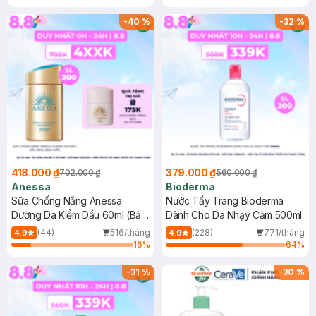
Chống Nắng Cho Da Nhạy Cảm
Gel rửa mặt da dầu nhạy cảm 50ml
SPF 50+ 20ml (SL Có Hạn)
(SL có hạn)
-
40
%
-
32
%
418.000 ₫
379.000 ₫
702.000 ₫
560.000 ₫
Anessa
Bioderma
Sữa Chống Nắng Anessa
Nước Tẩy Trang Bioderma
Dưỡng Da Kiềm Dầu 60ml (Bản
Dành Cho Da Nhạy Cảm 500ml
Mới)
(44)
516/tháng
(228)
771/tháng
4.9
4.9
16
%
64
%
-
31
%
-
30
%