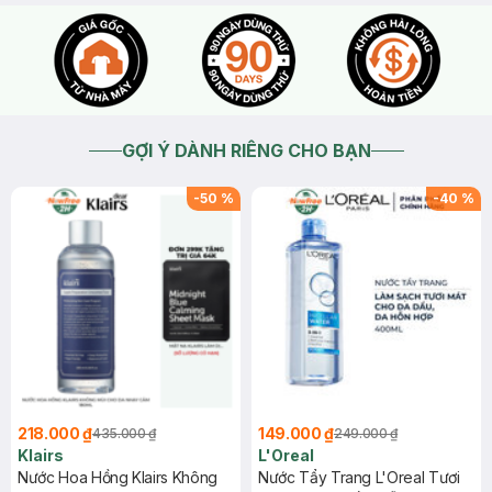
GỢI Ý DÀNH RIÊNG CHO BẠN
-
50
%
-
40
%
218.000 ₫
149.000 ₫
435.000 ₫
249.000 ₫
Klairs
L'Oreal
Nước Hoa Hồng Klairs Không
Nước Tẩy Trang L'Oreal Tươi