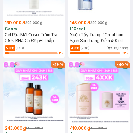
139.000 ₫
145.000 ₫
298.000 ₫
289.000 ₫
Cosrx
L'Oreal
Gel Rửa Mặt Cosrx Tràm Trà,
Nước Tẩy Trang L'Oreal Làm
0.5% BHA Có Độ pH Thấp
Sạch Sâu Trang Điểm 400ml
150ml
(173)
(298)
916/tháng
5.0
4.8
8
%
39
%
-
59
%
-
40
%
243.000 ₫
418.000 ₫
590.000 ₫
702.000 ₫