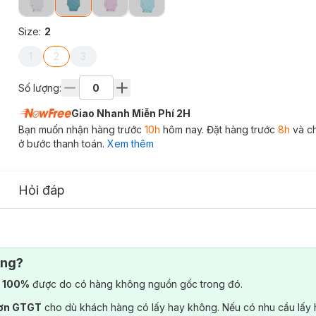
Size
:
2
1
2
3
Số lượng:
Giao Nhanh Miễn Phí 2H
Bạn muốn nhận hàng trước
10h
hôm nay. Đặt hàng trước
8h
và c
ở bước thanh toán.
Xem thêm
Hỏi đáp
ông?
) 100%
được do có hàng không nguồn gốc trong đó.
đơn GTGT
cho dù khách hàng có lấy hay không. Nếu có nhu cầu lấy