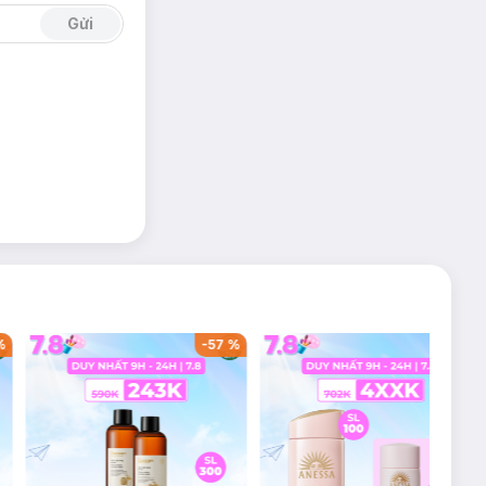
Gửi
%
-
57
%
-
38
%