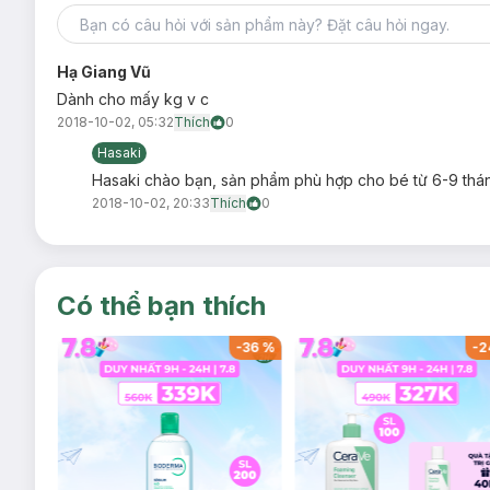
Hạ Giang Vũ
Dành cho mấy kg v c
2018-10-02, 05:32
Thích
0
Hasaki
Hasaki chào bạn, sản phẩm phù hợp cho bé từ 6-9 thán
2018-10-02, 20:33
Thích
0
Có thể bạn thích
-
32
%
-
36
%
-
2