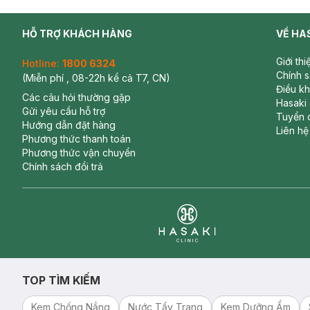
HỖ TRỢ KHÁCH HÀNG
VỀ HA
Giới th
Hotline:
1800 6324
Chính 
(Miễn phí , 08-22h kể cả T7, CN)
Điều k
Các câu hỏi thường gặp
Hasaki
Gửi yêu cầu hỗ trợ
Tuyển 
Hướng dẫn đặt hàng
Liên hệ
Phương thức thanh toán
Phương thức vận chuyển
Chính sách đổi trả
Clinic
TOP TÌM KIẾM
Kem Chống Nắng
Nước Tẩy Trang
Kem Dưỡng Ẩm