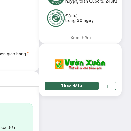
huyện, toàn Quốc từ 249K)
Đổi trả
trong
30 ngày
Xem thêm
họn giao hàng
2H
Theo dõi
+
1
 hoá đơn