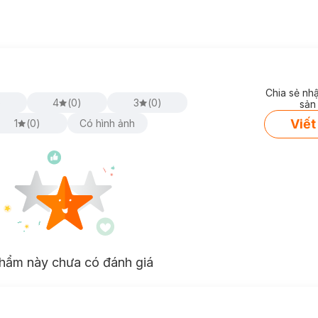
Chia sẻ nh
)
4
(
0
)
3
(
0
)
sản
Viết
1
(
0
)
Có hình ảnh
hẩm này chưa có đánh giá