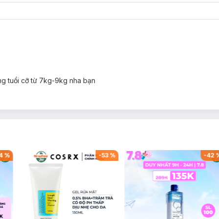
g tuổi cỡ từ 7kg-9kg nha bạn
4
%
-
53
%
-
42