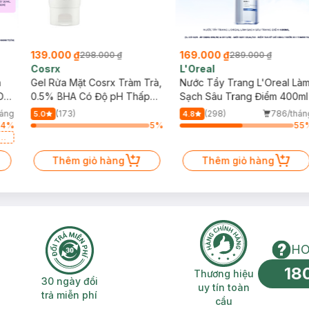
139.000 ₫
169.000 ₫
298.000 ₫
289.000 ₫
Cosrx
L'Oreal
h
Gel Rửa Mặt Cosrx Tràm Trà,
Nước Tẩy Trang L'Oreal Là
Da
0.5% BHA Có Độ pH Thấp
Sạch Sâu Trang Điểm 400ml
150ml
háng
(173)
(298)
786/thán
5.0
4.8
64
%
5
%
55
a
Thêm giỏ hàng
Thêm giỏ hàng
HO
18
n phí 2H
30 ngày đổi trả miễn phí
Thương hiệu uy 
Thương hiệu
30 ngày đổi
uy tín toàn
trả miễn phí
cầu