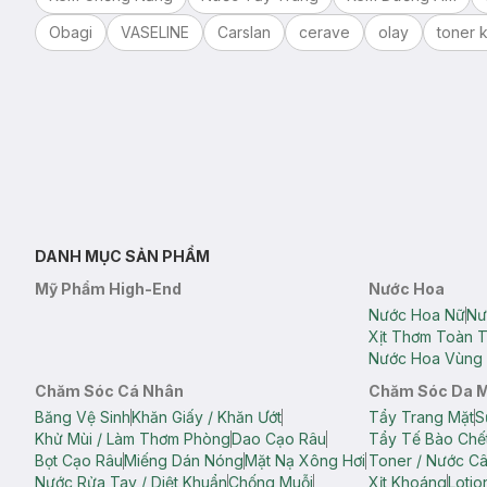
Obagi
VASELINE
Carslan
cerave
olay
toner k
DANH MỤC SẢN PHẨM
Mỹ Phẩm High-End
Nước Hoa
Nước Hoa Nữ
Nư
Xịt Thơm Toàn 
Nước Hoa Vùng 
Chăm Sóc Cá Nhân
Chăm Sóc Da 
Băng Vệ Sinh
Khăn Giấy / Khăn Ướt
Tẩy Trang Mặt
S
Khử Mùi / Làm Thơm Phòng
Dao Cạo Râu
Tẩy Tế Bào Chế
Bọt Cạo Râu
Miếng Dán Nóng
Mặt Nạ Xông Hơi
Toner / Nước C
Nước Rửa Tay / Diệt Khuẩn
Chống Muỗi
Xịt Khoáng
Lotio