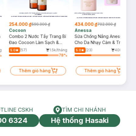
254.000 ₫
434.000 ₫
590.000 ₫
702.000 ₫
Cocoon
Anessa
m
Combo 2 Nước Tẩy Trang Bí
Sữa Chống Nắng Anessa
Đao Cocoon Làm Sạch &
Cho Da Nhạy Cảm & Trẻ Em
Giảm Dầu 500ml
60ml (Mới)
g
(57)
1.5k/tháng
(23)
408/tháng
5.0
5.0
%
78
%
33
%
Thêm giỏ hàng
Thêm giỏ hàng
TLINE CSKH
TÌM CHI NHÁNH
HOTLINE CSKH
Tìm chi nhánh
00 6324
Hệ thống Hasaki
tín toàn cầu