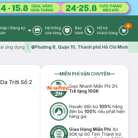
0
nhập
/
Đăng ký
Hệ thống
Bảo
Hỗ trợ
User Icon
Store Icon
Warranty Icon
Phone Icon
Cart I
oản
cửa hàng
hành
khách hàng
ải ứng dụng
Phường 8, Quận 10, Thành phố Hồ Chí Minh
Map icon
MIỄN PHÍ VẬN CHUYỂN
Da Trời Số 2
Giao Nhanh Miễn Phí 2H.
Trễ tặng 100K
Hasaki đền bù
100%
hãng
đền bù
100%
nếu phát hiện
hàng giả
Giao Hàng Miễn Phí
(từ
90K tại 60 Tỉnh Thành trừ