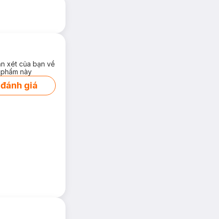
ận xét của bạn về
 phẩm này
 đánh giá