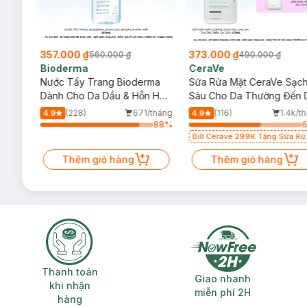
357.000 ₫
373.000 ₫
560.000 ₫
490.000 ₫
Bioderma
CeraVe
rma
Nước Tẩy Trang Bioderma
Sữa Rửa Mặt CeraVe Sạc
m
Dành Cho Da Dầu & Hỗn Hợp
Sâu Cho Da Thường Đến 
500ml
Dầu 473ml
/tháng
(228)
671/tháng
(116)
1.4k/t
4.9
4.9
64
%
88
%
Bill Cerave 299K Tặng Sữa Rử
Mặt Cerave 30ml (SL có hạn)
Thêm giỏ hàng
Thêm giỏ hàng
Thanh toán khi nhận hàng
Giao nhanh miễ
Thanh toán
Giao nhanh
khi nhận
miễn phí 2H
hàng