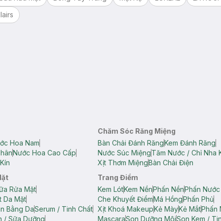
lairs
Chăm Sóc Răng Miệng
ớc Hoa Nam
Bàn Chải Đánh Răng
Kem Đánh Răng
Thân
Nước Hoa Cao Cấp
Nước Súc Miệng
Tăm Nước / Chỉ Nha 
Kín
Xịt Thơm Miệng
Bàn Chải Điện
Mặt
Trang Điểm
ữa Rửa Mặt
Kem Lót
Kem Nền
Phấn Nền
Phấn Nước
t Da Mặt
Che Khuyết Điểm
Má Hồng
Phấn Phủ
ân Bằng Da
Serum / Tinh Chất
Xịt Khoá Makeup
Kẻ Mày
Kẻ Mắt
Phấn 
n / Sữa Dưỡng
Mascara
Son Dưỡng Môi
Son Kem / Tin