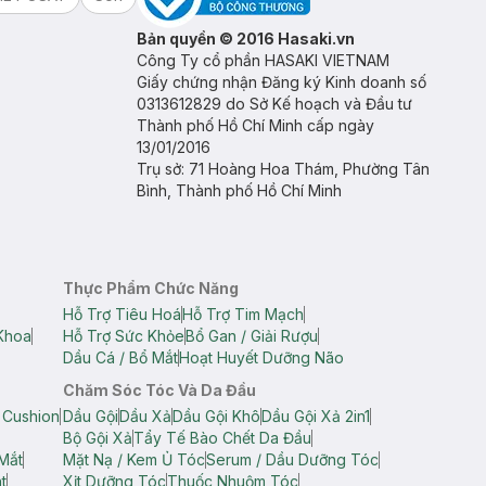
Bản quyền © 2016 Hasaki.vn
Công Ty cổ phần HASAKI VIETNAM
Giấy chứng nhận Đăng ký Kinh doanh số
0313612829 do Sở Kế hoạch và Đầu tư
Thành phố Hồ Chí Minh cấp ngày
13/01/2016
Trụ sở: 71 Hoàng Hoa Thám, Phường Tân
Bình, Thành phố Hồ Chí Minh
Thực Phẩm Chức Năng
Hỗ Trợ Tiêu Hoá
Hỗ Trợ Tim Mạch
Khoa
Hỗ Trợ Sức Khỏe
Bổ Gan / Giải Rượu
Dầu Cá / Bổ Mắt
Hoạt Huyết Dưỡng Não
Chăm Sóc Tóc Và Da Đầu
 Cushion
Dầu Gội
Dầu Xả
Dầu Gội Khô
Dầu Gội Xả 2in1
Bộ Gội Xả
Tẩy Tế Bào Chết Da Đầu
Mắt
Mặt Nạ / Kem Ủ Tóc
Serum / Dầu Dưỡng Tóc
t
Xịt Dưỡng Tóc
Thuốc Nhuộm Tóc