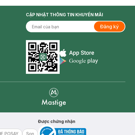
CẬP NHẬT THÔNG TIN KHUYẾN MÃI
Đăng ký
Appstore icon
Goolge Play icon
Mastige
Được chứng nhận
HE POSAY
Son