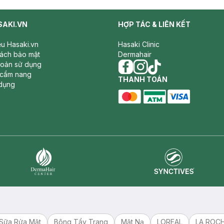
SAKI.VN
HỢP TÁC & LIÊN KẾT
iệu Hasaki.vn
Hasaki Clinic
sách bảo mật
Dermahair
hoản sử dụng
 cẩm nang
facebook
THANH TOÁN
instagram
tiktok
dụng
master card
ATM card
visa card
Synctives
Dermahair
Sữa Rửa Mặt
Bông Tẩy Trang
Mặt Nạ
LOREAL
LA ROC