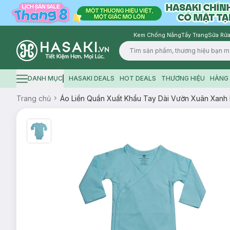
Kem Chống Nắng
Tẩy Trang
Sữa Rửa
Logo
DANH MỤC
HASAKI DEALS
HOT DEALS
THƯƠNG HIỆU
HÀNG 
Hamburger icon
Trang chủ
Áo Liền Quần Xuất Khẩu Tay Dài Vườn Xuân Xanh D