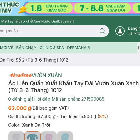
 Mặt
Tẩy tế bào chết
Ariel
Nước Giặt
Bagsmart
Đăng 
Search icon
Tài kh
T
MỚI VỀ
BÁN CHẠY
CLINIC & SPA
DERMAHAIR
a Trời Số 2 (Từ 3-6 Tháng) 1012
VƯỜN XUÂN
Áo Liền Quần Xuất Khẩu Tay Dài Vườn Xuân Xanh 
(Từ 3-6 Tháng) 1012
0
đánh giá
|
1
Hỏi đáp
|
Mã sản phẩm:
271500085
62.000 ₫
(Đã bao gồm VAT)
Giá thị trường:
67.500 ₫
- Tiết kiệm:
5.500 ₫
(
8
%
)
Color
:
Xanh Da Trời