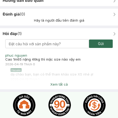
Hướng dẫn bảo quản
Đánh giá
(
0
)
Hãy là người đầu tiên đánh giá
Hỏi đáp
(
1
)
Gửi
phuc nguyen
Cao 1m65 nặng 46kg thì mặc size nào vậy em
2026-04-19
Thích
0
Hasaki
dạ chào bạn, bạn có thể tham khảo size XS nhé ạ!
2026-04-19
Thích
1
Xem tất cả