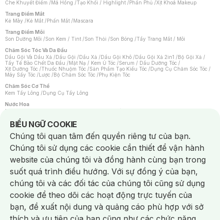
Che Khuyết Điểm
/
Má Hồng
/
Tạo Khối / Highlight
/
Phấn Phủ
/
Xịt Khoá Makeup
Trang Điểm Mắt
Kẻ Mày
/
Kẻ Mắt
/
Phấn Mắt
/
Mascara
Trang Điểm Môi
Son Dưỡng Môi
/
Son Kem / Tint
/
Son Thỏi
/
Son Bóng
/
Tẩy Trang Mắt / Môi
Chăm Sóc Tóc Và Da Đầu
Dầu Gội Và Dầu Xả
/
Dầu Gội
/
Dầu Xả
/
Dầu Gội Khô
/
Dầu Gội Xả 2in1
/
Bộ Gội Xả
/
Tẩy Tế Bào Chết Da Đầu
/
Mặt Nạ / Kem Ủ Tóc
/
Serum / Dầu Dưỡng Tóc
/
Xịt Dưỡng Tóc
/
Thuốc Nhuộm Tóc
/
Sản Phẩm Tạo Kiểu Tóc
/
Dụng Cụ Chăm Sóc Tóc
/
Máy Sấy Tóc
/
Lược
/
Bộ Chăm Sóc Tóc
/
Phụ Kiện Tóc
Chăm Sóc Cơ Thể
Kem Tẩy Lông
/
Dụng Cụ Tẩy Lông
Nước Hoa
Nước Hoa Nữ
/
Nước Hoa Nam
/
Nước Hoa Cao Cấp
/
Xịt Thơm Toàn Thân
/
Nước Hoa Vùng Kín
Notice about cookies usage
BIỂU NGỮ COOKIE
Chăm Sóc Cá Nhân
Chúng tôi quan tâm đến quyền riêng tư của bạn.
Chống Muỗi
/
Khẩu Trang
/
Máy Massage
/
Mặt Nạ Xông Hơi
/
Nước Rửa Tay
/
Sản Phẩm Chăm Sóc Khác
/
Bàn Chải Đánh Răng
/
Bàn Chải Điện
/
Chúng tôi sử dụng các cookie cần thiết để vận hành
Hỗ Trợ Trắng Răng
/
Kem Đánh Răng
/
Máy Tăm Nước
/
Nước Súc Miệng
/
Tăm / Chỉ Nha Khoa
/
Xịt Thơm Miệng
/
Dung Dịch Vệ Sinh
/
Dưỡng Vùng Kín
/
website của chúng tôi và đồng hành cùng bạn trong
Khăn Ướt Vệ Sinh Vùng Kín
/
Băng Vệ Sinh
/
Tampon
/
Bọt Cạo Râu
/
Dao Cạo Râu
/
Máy Cạo Râu
suốt quá trình điều hướng. Với sự đồng ý của bạn,
Vấn Đề Về Da
chúng tôi và các đối tác của chúng tôi cũng sử dụng
Da Dầu / Lỗ Chân Lông To
/
Da Khô / Mất Nước
/
Da Lão Hóa
/
Da Mụn
/
Da Nhạy Cảm / Kích Ứng
/
Da Xỉn Màu
/
Thâm / Nám / Tàn Nhang
/
cookie để theo dõi các hoạt động trực tuyến của
Quầng Thâm & Bọng Mắt
/
Sẹo
/
Viêm Da Cơ Địa
bạn, đề xuất nội dung và quảng cáo phù hợp với sở
Dụng Cụ / Phụ Kiện Chăm Sóc Da
Chat i
Bông Tẩy Trang
/
Khăn Lau Mặt Khô
/
Dụng Cụ / Máy Rửa Mặt
/
Máy Chăm Sóc Da
/
thích và ưu tiên của bạn cũng như các chức năng
Dụng Cụ Chăm Sóc Khác