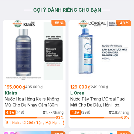
GỢI Ý DÀNH RIÊNG CHO BẠN
-
55
%
-
48
%
195.000 ₫
129.000 ₫
435.000 ₫
249.000 ₫
Klairs
L'Oreal
Nước Hoa Hồng Klairs Không
Nước Tẩy Trang L'Oreal Tươi
Mùi Cho Da Nhạy Cảm 180ml
Mát Cho Da Dầu, Hỗn Hợp
400ml
(148)
1.7k/tháng
(298)
2.1k/tháng
4.8
4.8
63
%
66
%
Bill Klairs từ 299k Tặng Mặt Nạ
Làm Dịu Da & Kiểm Soát Dầu Nhờn
25ml (SL Có Hạn)