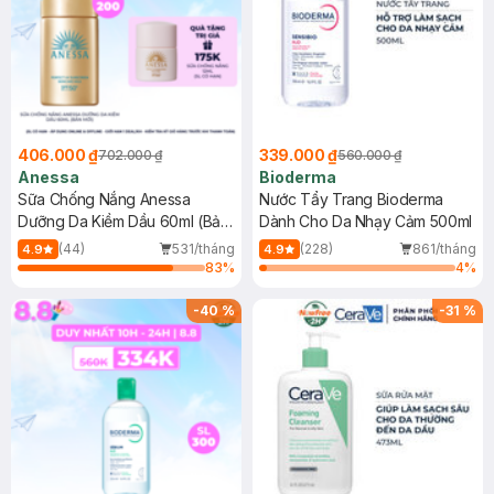
406.000 ₫
339.000 ₫
702.000 ₫
560.000 ₫
Anessa
Bioderma
Sữa Chống Nắng Anessa
Nước Tẩy Trang Bioderma
Dưỡng Da Kiềm Dầu 60ml (Bản
Dành Cho Da Nhạy Cảm 500ml
Mới)
(44)
531/tháng
(228)
861/tháng
4.9
4.9
83
%
4
%
-
40
%
-
31
%