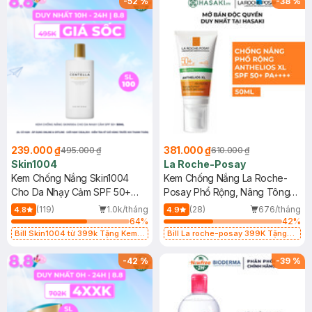
-
52
%
-
38
%
239.000 ₫
381.000 ₫
495.000 ₫
610.000 ₫
Skin1004
La Roche-Posay
Kem Chống Nắng Skin1004
Kem Chống Nắng La Roche-
Cho Da Nhạy Cảm SPF 50+
Posay Phổ Rộng, Nâng Tông
50ml
Kiềm Dầu 50ml
(119)
1.0k/tháng
(28)
676/tháng
4.8
4.9
64
%
42
%
Bill Skin1004 từ 399k Tặng Kem
Bill La roche-posay 399K Tặng
Chống Nắng Cho Da Nhạy Cảm
Gel rửa mặt da dầu nhạy cảm 50ml
SPF 50+ 20ml (SL Có Hạn)
(SL có hạn)
-
42
%
-
39
%