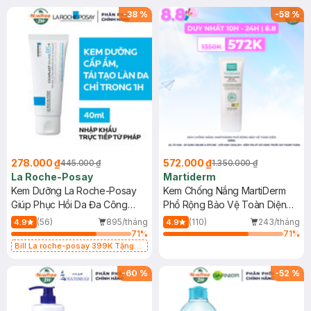
-
38
%
-
58
%
278.000 ₫
572.000 ₫
445.000 ₫
1.350.000 ₫
La Roche-Posay
Martiderm
Kem Dưỡng La Roche-Posay
Kem Chống Nắng MartiDerm
Giúp Phục Hồi Da Đa Công
Phổ Rộng Bảo Vệ Toàn Diện
Dụng 40ml
40ml
(56)
895/tháng
(110)
243/tháng
4.9
4.9
71
%
71
%
Bill La roche-posay 399K Tặng
Gel rửa mặt da dầu nhạy cảm 50ml
(SL có hạn)
-
60
%
-
52
%