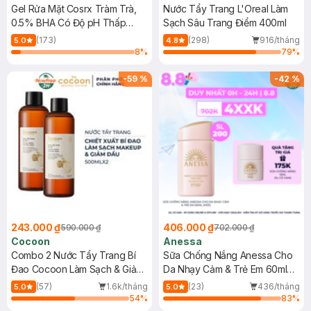
Gel Rửa Mặt Cosrx Tràm Trà,
Nước Tẩy Trang L'Oreal Làm
0.5% BHA Có Độ pH Thấp
Sạch Sâu Trang Điểm 400ml
150ml
(173)
(298)
916/tháng
5.0
4.8
8
%
79
%
-
59
%
-
42
%
243.000 ₫
406.000 ₫
590.000 ₫
702.000 ₫
Cocoon
Anessa
Combo 2 Nước Tẩy Trang Bí
Sữa Chống Nắng Anessa Cho
Đao Cocoon Làm Sạch & Giảm
Da Nhạy Cảm & Trẻ Em 60ml
Dầu 500ml
(Mới)
(57)
1.6k/tháng
(23)
436/tháng
5.0
5.0
54
%
83
%