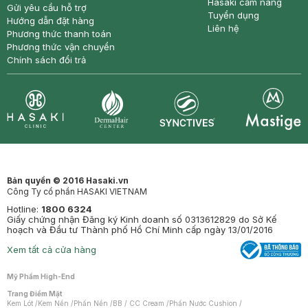
Hasaki cẩm nang
Gửi yêu cầu hỗ trợ
Tuyển dụng
Hướng dẫn đặt hàng
Liên hệ
Phương thức thanh toán
Phương thức vận chuyển
Chính sách đổi trả
Synctives
Clinic
Dermahair
Mastige
Bản quyền © 2016 Hasaki.vn
Công Ty cổ phần HASAKI VIETNAM
Hotline:
1800 6324
Giấy chứng nhận Đăng ký Kinh doanh số 0313612829 do Sở Kế
hoạch và Đầu tư Thành phố Hồ Chí Minh cấp ngày 13/01/2016
Xem tất cả cửa hàng
Mỹ Phẩm High-End
Trang Điểm Mặt
Kem Lót
/
Kem Nền
/
Phấn Nền
/
BB / CC Cream
/
Phấn Nước Cushion
/