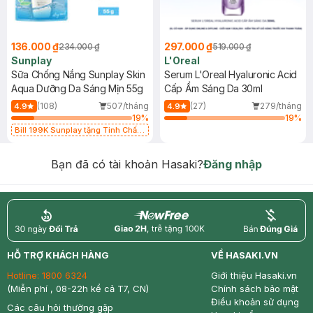
136.000 ₫
297.000 ₫
234.000 ₫
519.000 ₫
Sunplay
L'Oreal
Sữa Chống Nắng Sunplay Skin
Serum L'Oreal Hyaluronic Acid
Aqua Dưỡng Da Sáng Mịn 55g
Cấp Ẩm Sáng Da 30ml
(108)
507/tháng
(27)
279/tháng
4.9
4.9
19
%
19
%
Bill 199K Sunplay tặng Tinh Chất
Chống Nắng 7g trị giá 30K (SL có
hạn)
Bạn đã có tài khoản Hasaki?
Đăng nhập
return
nowfree
price
HỖ TRỢ KHÁCH HÀNG
VỀ HASAKI.VN
Hotline:
1800 6324
Giới thiệu Hasaki.vn
(Miễn phí , 08-22h kể cả T7, CN)
Chính sách bảo mật
Điều khoản sử dụng
Các câu hỏi thường gặp