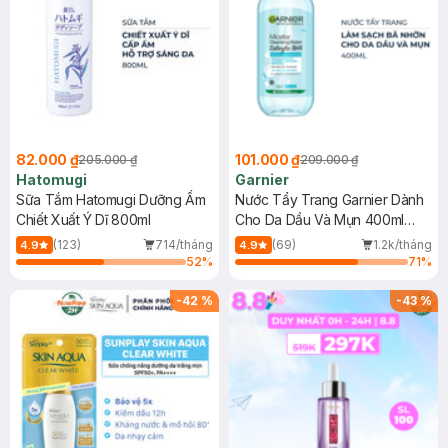
82.000 ₫
101.000 ₫
205.000 ₫
209.000 ₫
Hatomugi
Garnier
Sữa Tắm Hatomugi Dưỡng Ẩm
Nước Tẩy Trang Garnier Dành
Chiết Xuất Ý Dĩ 800ml
Cho Da Dầu Và Mụn 400ml
(Mới)
(123)
714/tháng
(69)
1.2k/tháng
4.9
4.9
52
%
71
%
-
42
%
-
43
%