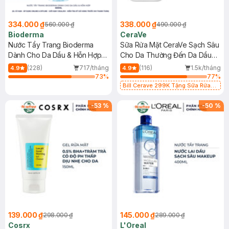
334.000 ₫
338.000 ₫
560.000 ₫
490.000 ₫
Bioderma
CeraVe
Nước Tẩy Trang Bioderma
Sữa Rửa Mặt CeraVe Sạch Sâu
Dành Cho Da Dầu & Hỗn Hợp
Cho Da Thường Đến Da Dầu
500ml
473ml
(228)
717/tháng
(116)
1.5k/tháng
4.9
4.9
73
%
77
%
Bill Cerave 299K Tặng Sữa Rửa
Mặt Cerave 30ml (SL có hạn)
-
53
%
-
50
%
139.000 ₫
145.000 ₫
298.000 ₫
289.000 ₫
Cosrx
L'Oreal