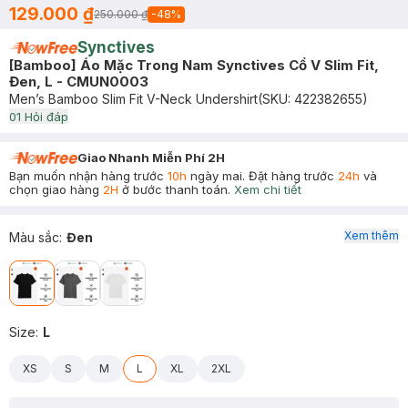
129.000 ₫
250.000 ₫
-
48
%
Synctives
[Bamboo] Áo Mặc Trong Nam Synctives Cổ V Slim Fit,
Đen, L - CMUN0003
Men’s Bamboo Slim Fit V-Neck Undershirt
(SKU:
422382655
)
0
1
Hỏi đáp
Giao Nhanh Miễn Phí 2H
Bạn muốn nhận hàng trước
10h
ngày mai. Đặt hàng trước
24h
và
chọn giao hàng
2H
ở bước thanh toán.
Xem chi tiết
Xem thêm
Màu sắc
:
Đen
Size
:
L
XS
S
M
L
XL
2XL