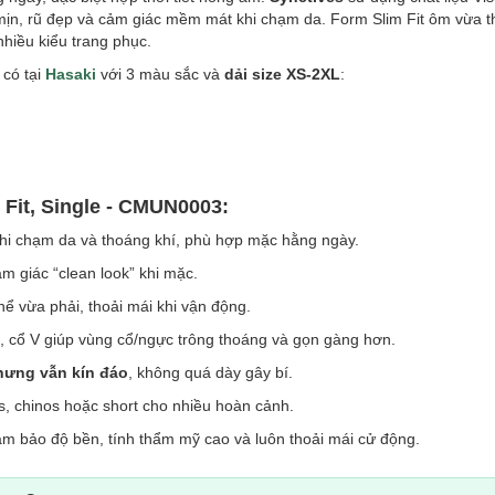
ịn, rũ đẹp và cảm giác mềm mát khi chạm da. Form Slim Fit ôm vừa th
nhiều kiểu trang phục.
 có tại
Hasaki
với 3 màu sắc và
dải size XS-2XL
:
 Fit, Single - CMUN0003:
i chạm da và thoáng khí, phù hợp mặc hằng ngày.
cảm giác “clean look” khi mặc.
 vừa phải, thoải mái khi vận động.
, cổ V giúp vùng cổ/ngực trông thoáng và gọn gàng hơn.
hưng vẫn kín đáo
, không quá dày gây bí.
, chinos hoặc short cho nhiều hoàn cảnh.
 đảm bảo độ bền, tính thẩm mỹ cao và luôn thoải mái cử động.