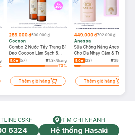
285.000 ₫
449.000 ₫
590.000 ₫
702.000 ₫
Cocoon
Anessa
m
Combo 2 Nước Tẩy Trang Bí
Sữa Chống Nắng Anessa
Đao Cocoon Làm Sạch &
Cho Da Nhạy Cảm & Trẻ Em
Giảm Dầu 500ml
60ml (Mới)
g
(57)
1.3k/tháng
(23)
394/tháng
5.0
5.0
%
73
%
13
%
Thêm giỏ hàng
Thêm giỏ hàng
TLINE CSKH
TÌM CHI NHÁNH
HOTLINE CSKH
Tìm chi nhánh
00 6324
Hệ thống Hasaki
tín toàn cầu