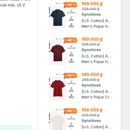
169.000 ₫
oải mái, cổ V
-
48
%
326.000 ₫
Synctives
[U.S. Cotton] Áo Thun Nam Synctives Cổ Henlay Regular Fit, Xanh Ðen, M - CMTS07
Men's Pique Henley T-shirt
169.000 ₫
-
48
%
326.000 ₫
Synctives
[U.S. Cotton] Áo Thun Nam Synctives Cổ Henlay Regular Fit, Ðỏ, M - CMTS07
Men's Pique Henley T-shirt
149.000 ₫
-
48
%
288.000 ₫
Synctives
[U.S. Cotton] Áo Thun Nam Synctives Regular Fit, Ðỏ, S - CMTS06
Men's Pique Crew-neck T-shirt
169.000 ₫
-
48
%
326.000 ₫
Synctives
[U.S. Cotton] Áo Thun Nam Synctives Cổ Henlay Regular Fit, Kem, XS - CMTS07