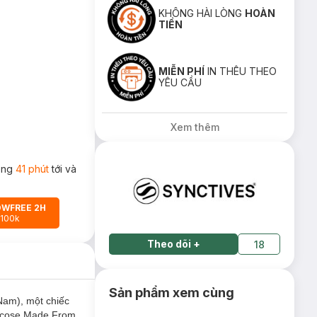
KHÔNG HÀI LÒNG
HOÀN
TIỀN
MIỄN PHÍ
IN THÊU THEO
YÊU CẦU
Xem thêm
rong
41 phút
tới và
OWFREE 2H
 100k
Theo dõi
+
18
Sản phẩm xem cùng
Nam), một chiếc
iscose Made From