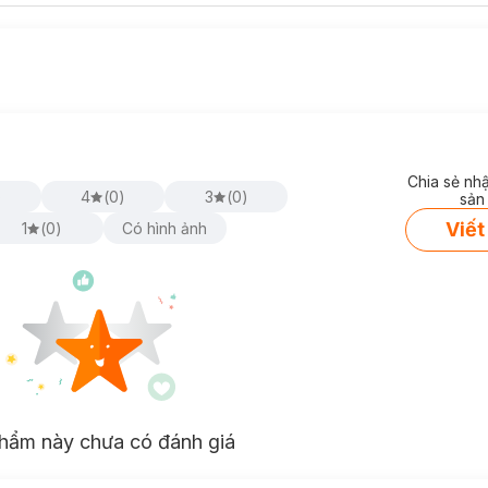
Chia sẻ nh
)
4
(
0
)
3
(
0
)
sản
Viết
1
(
0
)
Có hình ảnh
hẩm này chưa có đánh giá