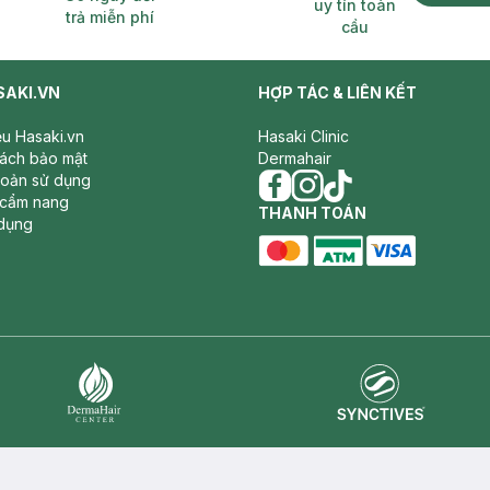
uy tín toàn
trả miễn phí
cầu
SAKI.VN
HỢP TÁC & LIÊN KẾT
iệu Hasaki.vn
Hasaki Clinic
sách bảo mật
Dermahair
hoản sử dụng
 cẩm nang
facebook
THANH TOÁN
instagram
tiktok
dụng
master card
ATM card
visa card
Synctives
Dermahair