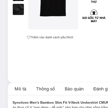
Thêm vào danh sách yêu thích
Mô tả
Thông số
Bảo quản
Đánh g
Synctives Men’s Bamboo Slim Fit V-Neck Undershirt CMU
áo thun cổ V “gọn dáng - dễ mặc” phù hợp cho nhịp sống hằng 