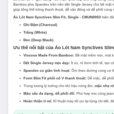
Bamboo pha Spandex trên nền dệt Single Jersey cho bề mặt m
giúp tổng thể trông thanh thoát, dễ vận động và dễ phối cùng 
Áo Lót Nam Synctives Slim Fit, Single - CMUN0003
hiện đã
Ghi Đậm (Charcoal)
Trắng (White)
Đen (Deep Black)
Ưu thế nổi bật của Áo Lót Nam Synctives Slim
Viscose Made From Bamboo:
Bề mặt mềm mịn, mát kh
Dệt Single Jersey mịn đẹp:
Ít xù, rũ form tinh tế, tạo 
Spandex co giãn linh hoạt:
Ôm theo đường cong cơ thể
Form Slim Fit phối cổ V thanh thoát:
Dễ mặc, dễ phối
Trọng lượng lý tưởng cho khí hậu nóng ẩm,
mặc nhẹ n
Màu sắc đa dạng, dễ phối đồ:
Phù hợp mix cùng jeans
Hoàn thiện tỉ mỉ:
Kĩ thuật may tối ưu tại từng chi tiết,