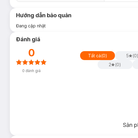
Hướng dẫn bảo quản
Đang cập nhật
Đánh giá
0
Tất cả
(
0
)
5
(
0
2
(
0
)
0
đánh giá
Sản p