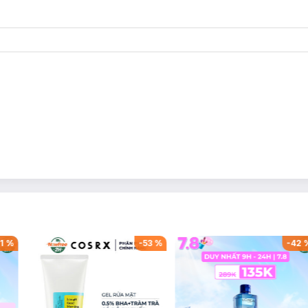
1
%
-
53
%
-
42