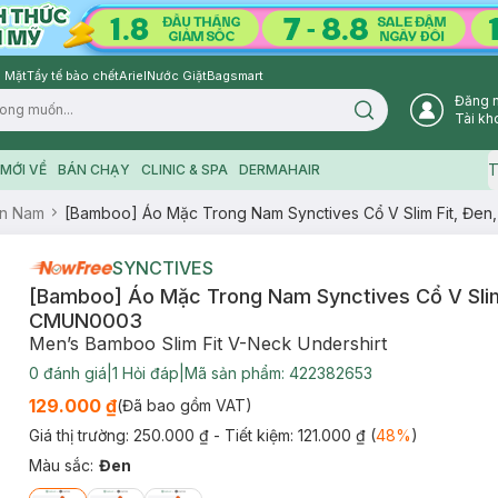
 Mặt
Tẩy tế bào chết
Ariel
Nước Giặt
Bagsmart
Đăng 
Search icon
Tài kh
T
MỚI VỀ
BÁN CHẠY
CLINIC & SPA
DERMAHAIR
n Nam
[Bamboo] Áo Mặc Trong Nam Synctives Cổ V Slim Fit, Đe
SYNCTIVES
[Bamboo] Áo Mặc Trong Nam Synctives Cổ V Slim 
CMUN0003
Men’s Bamboo Slim Fit V-Neck Undershirt
0
đánh giá
|
1
Hỏi đáp
|
Mã sản phẩm:
422382653
129.000 ₫
(Đã bao gồm VAT)
Giá thị trường:
250.000 ₫
- Tiết kiệm:
121.000 ₫
(
48
%
)
Màu sắc
:
Đen