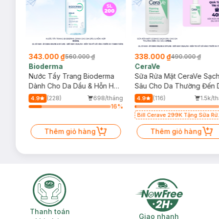
343.000 ₫
338.000 ₫
560.000 ₫
490.000 ₫
Bioderma
CeraVe
rma
Nước Tẩy Trang Bioderma
Sữa Rửa Mặt CeraVe Sạc
m
Dành Cho Da Dầu & Hỗn Hợp
Sâu Cho Da Thường Đến 
500ml
Dầu 473ml
/tháng
(228)
698/tháng
(116)
1.5k/t
4.9
4.9
20
%
16
%
Bill Cerave 299K Tặng Sữa Rử
Mặt Cerave 30ml (SL có hạn)
Thêm giỏ hàng
Thêm giỏ hàng
Thanh toán khi nhận hàng
Giao nhanh miễ
Thanh toán
Giao nhanh