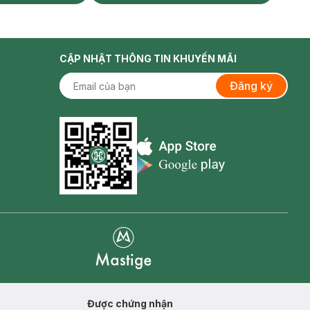
CẬP NHẬT THÔNG TIN KHUYẾN MÃI
Đăng ký
Appstore icon
Goolge Play icon
Mastige
Được chứng nhận