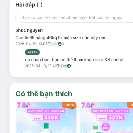
Hỏi đáp
(1)
phuc nguyen
Cao 1m65 nặng 46kg thì mặc size nào vậy em
2026-04-19, 13:06
Thích
0
Hasaki
dạ chào bạn, bạn có thể tham khảo size XS nhé ạ!
2026-04-19, 13:42
Thích
1
Có thể bạn thích
-
37
%
-
39
%
-
3