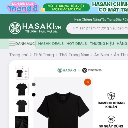
Kem Chống Nắng
Tẩy Trang
Sữa Rửa
Logo
DANH MỤC
HASAKI DEALS
HOT DEALS
THƯƠNG HIỆU
HÀNG 
Hamburger icon
Trang chủ
Thời Trang
Thời Trang Nam
Áo Nam
Áo Thu