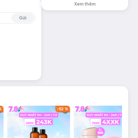
Xem thêm
Gửi
%
-
52
%
-
36
%