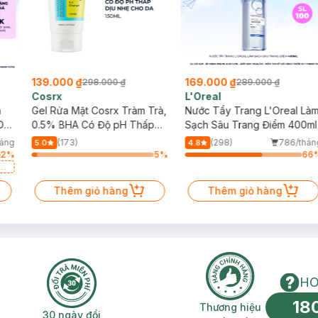
139.000 ₫
169.000 ₫
298.000 ₫
289.000 ₫
Cosrx
L'Oreal
h
Gel Rửa Mặt Cosrx Tràm Trà,
Nước Tẩy Trang L'Oreal Là
Da
0.5% BHA Có Độ pH Thấp
Sạch Sâu Trang Điểm 400ml
150ml
háng
(173)
(298)
786/thán
5.0
4.8
2
%
5
%
66
a
Thêm giỏ hàng
Thêm giỏ hàng
HO
18
n phí 2H
30 ngày đổi trả miễn phí
Thương hiệu uy 
Thương hiệu
30 ngày đổi