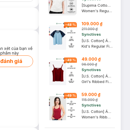
[Supima Cotton] Áo Thun Nữ Synctives Regular Fit, Trắng, S - CWTS02
Women's Regular Fit Curved Hem T-Shirt
109.000 ₫
-
48
%
211.000 ₫
Synctives
[U.S. Cotton] Áo Thun Tay Raglan Trẻ Em Synctives Regular Fit, Xanh Mây / Xanh Navy, 7 - CCTS0006
Kid's Regular Fit Raglan T-Shirt
ận xét của bạn về
 phẩm này
49.000 ₫
-
49
%
 đánh giá
96.000 ₫
Synctives
[U.S. Cotton] Áo Hai Dây Trẻ Em Synctives Slim Fit, Đỏ Samba, 7 - CGCA0005
Girl's Ribbed Fitted Cami Top
59.000 ₫
-
49
%
115.000 ₫
Synctives
[U.S. Cotton] Áo Hai Dây Nữ Synctives Slim Fit, Đỏ Samba, XL - CWCA0005
Women's Ribbed Fitted Cami Top