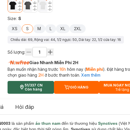
Size
:
S
XS
S
M
L
XL
2XL
Chiều dài: 69, Rộng vai: 44, 1/2 ngực: 50, Dài tay: 22, 1/2 cửa tay: 16
Số lượng:
Giao Nhanh Miễn Phí 2H
Bạn muốn nhận hàng trước
16h
hôm nay (
Miễn phí
). Đặt hàng t
chọn giao hàng
2H
ở bước thanh toán.
Xem thêm
51/337 CN
MUA NGAY N
GIỎ HÀNG
CART PLUS ICON
Còn hàng
Trễ tặng
iá
Hỏi đáp
N0003
là sản phẩm
áo thun nam
đến từ thương hiệu
Synctives
(Việt 
ngày, đặc biệt hợp thời tiết nóng ẩm.
Synctives
sử dụng chất liệu V