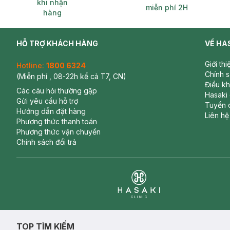
khi nhận
miễn phí 2H
hàng
HỖ TRỢ KHÁCH HÀNG
VỀ HA
Giới th
Hotline:
1800 6324
Chính 
(Miễn phí , 08-22h kể cả T7, CN)
Điều k
Các câu hỏi thường gặp
Hasaki
Gửi yêu cầu hỗ trợ
Tuyển 
Hướng dẫn đặt hàng
Liên hệ
Phương thức thanh toán
Phương thức vận chuyển
Chính sách đổi trả
Clinic
TOP TÌM KIẾM