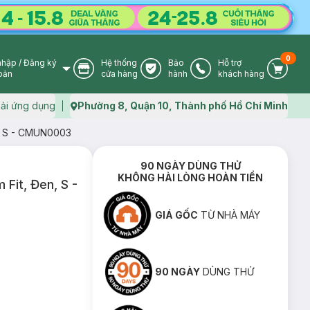
0
nhập
/
Đăng ký
Hệ thống
Bảo
Hỗ trợ
User Icon
Store Icon
Warranty Icon
Phone Icon
Cart I
oản
cửa hàng
hành
khách hàng
ải ứng dụng
Phường 8, Quận 10, Thành phố Hồ Chí Minh
Map icon
n, S - CMUN0003
90 NGÀY DÙNG THỬ
KHÔNG HÀI LÒNG HOÀN TIỀN
Fit, Đen, S -
GIÁ GỐC
TỪ NHÀ MÁY
90 NGÀY
DÙNG THỬ