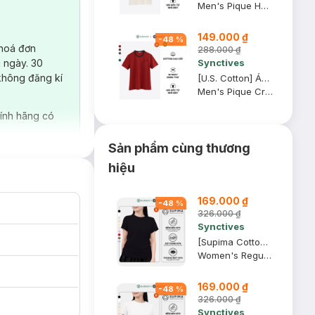
Men's Pique Henley T-shirt
149.000 ₫
-
48
%
 hoá đơn
288.000 ₫
Synctives
 ngày. 30
không đăng kí
[U.S. Cotton] Áo Thun Nam Synctives Regular Fit, Ðỏ, XS - CMTS06
Men's Pique Crew-neck T-shirt
ính hãng có
Sản phẩm cùng thương
hiệu
169.000 ₫
-
48
%
326.000 ₫
Synctives
[Supima Cotton] Áo Thun Nữ Synctives Regular Fit, Đen, S - CWTS02
Women's Regular Fit Curved Hem T-Shirt
169.000 ₫
-
48
%
326.000 ₫
Synctives