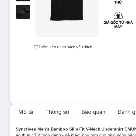
Thêm vào danh sách yêu thích
Mô tả
Thông số
Bảo quản
Đánh g
Synctives Men’s Bamboo Slim Fit V-Neck Undershirt CMU
áo thun cổ V “gọn dáng - dễ mặc” phù hợp cho nhịp sống hằng 