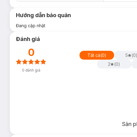
Hướng dẫn bảo quản
Đang cập nhật
Đánh giá
0
Tất cả
(
0
)
5
(
0
2
(
0
)
0
đánh giá
Sản p