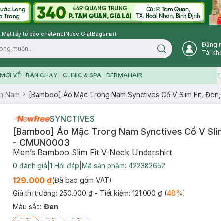
 Mặt
Tẩy tế bào chết
Ariel
Nước Giặt
Bagsmart
Đăng 
Search icon
Tài kh
T
MỚI VỀ
BÁN CHẠY
CLINIC & SPA
DERMAHAIR
n Nam
[Bamboo] Áo Mặc Trong Nam Synctives Cổ V Slim Fit, Đe
SYNCTIVES
[Bamboo] Áo Mặc Trong Nam Synctives Cổ V Slim
- CMUN0003
Men’s Bamboo Slim Fit V-Neck Undershirt
0
đánh giá
|
1
Hỏi đáp
|
Mã sản phẩm:
422382652
129.000 ₫
(Đã bao gồm VAT)
Giá thị trường:
250.000 ₫
- Tiết kiệm:
121.000 ₫
(
48
%
)
Màu sắc
:
Đen