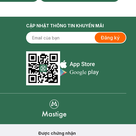
CẬP NHẬT THÔNG TIN KHUYẾN MÃI
Đăng ký
Appstore icon
Goolge Play icon
Mastige
Được chứng nhận