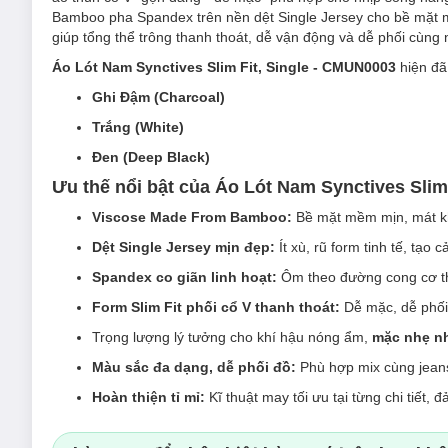
Bamboo pha Spandex trên nền dệt Single Jersey cho bề mặt m
giúp tổng thể trông thanh thoát, dễ vận động và dễ phối cùng 
Áo Lót Nam Synctives Slim Fit, Single - CMUN0003
hiện đã
Ghi Đậm (Charcoal)
Trắng (White)
Đen (Deep Black)
Ưu thế nổi bật của Áo Lót Nam Synctives Slim
Viscose Made From Bamboo:
Bề mặt mềm mịn, mát kh
Dệt Single Jersey mịn đẹp:
Ít xù, rũ form tinh tế, tạo 
Spandex co giãn linh hoạt:
Ôm theo đường cong cơ thể
Form Slim Fit phối cổ V thanh thoát:
Dễ mặc, dễ phối
Trọng lượng lý tưởng cho khí hậu nóng ẩm,
mặc nhẹ n
Màu sắc đa dạng, dễ phối đồ:
Phù hợp mix cùng jeans
Hoàn thiện tỉ mỉ:
Kĩ thuật may tối ưu tại từng chi tiết,