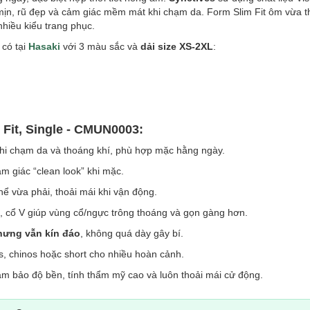
ịn, rũ đẹp và cảm giác mềm mát khi chạm da. Form Slim Fit ôm vừa th
nhiều kiểu trang phục.
 có tại
Hasaki
với 3 màu sắc và
dải size XS-2XL
:
 Fit, Single - CMUN0003:
i chạm da và thoáng khí, phù hợp mặc hằng ngày.
cảm giác “clean look” khi mặc.
 vừa phải, thoải mái khi vận động.
, cổ V giúp vùng cổ/ngực trông thoáng và gọn gàng hơn.
hưng vẫn kín đáo
, không quá dày gây bí.
, chinos hoặc short cho nhiều hoàn cảnh.
 đảm bảo độ bền, tính thẩm mỹ cao và luôn thoải mái cử động.