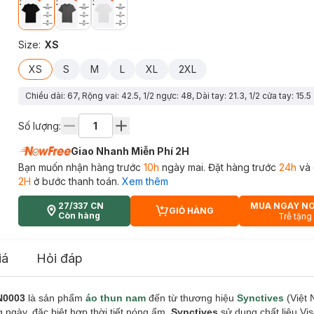
Size
:
XS
XS
S
M
L
XL
2XL
Chiều dài: 67, Rộng vai: 42.5, 1/2 ngực: 48, Dài tay: 21.3, 1/2 cửa tay: 15.5
Số lượng:
Giao Nhanh Miễn Phí 2H
Bạn muốn nhận hàng trước
10h
ngày mai. Đặt hàng trước
24h
và 
2H
ở bước thanh toán.
Xem thêm
27/337 CN
MUA NGAY N
GIỎ HÀNG
CART PLUS ICON
Còn hàng
Trễ tặng
iá
Hỏi đáp
N0003
là sản phẩm
áo thun nam
đến từ thương hiệu
Synctives
(Việt 
ngày, đặc biệt hợp thời tiết nóng ẩm.
Synctives
sử dụng chất liệu V