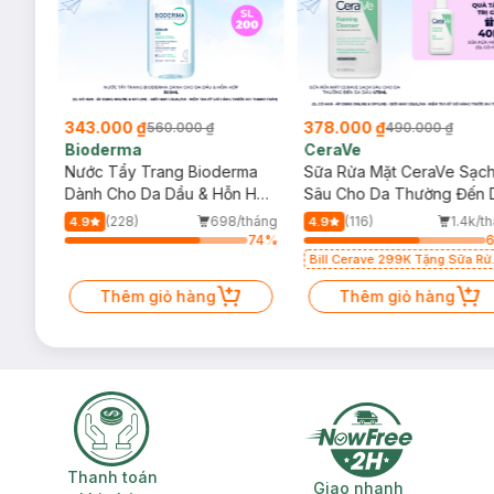
343.000 ₫
378.000 ₫
560.000 ₫
490.000 ₫
Bioderma
CeraVe
rma
Nước Tẩy Trang Bioderma
Sữa Rửa Mặt CeraVe Sạc
m
Dành Cho Da Dầu & Hỗn Hợp
Sâu Cho Da Thường Đến 
500ml
Dầu 473ml
/tháng
(228)
698/tháng
(116)
1.4k/t
4.9
4.9
64
%
74
%
Bill Cerave 299K Tặng Sữa Rử
Mặt Cerave 30ml (SL có hạn)
Thêm giỏ hàng
Thêm giỏ hàng
Thanh toán khi nhận hàng
Giao nhanh miễ
Thanh toán
Giao nhanh