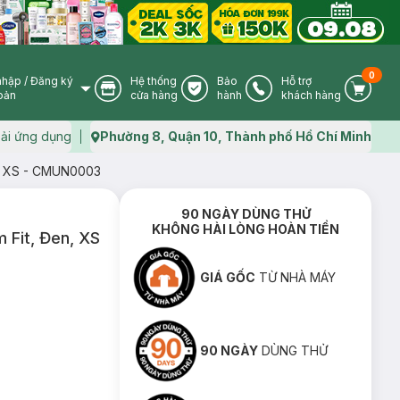
0
nhập
/
Đăng ký
Hệ thống
Bảo
Hỗ trợ
User Icon
Store Icon
Warranty Icon
Phone Icon
Cart I
oản
cửa hàng
hành
khách hàng
ải ứng dụng
Phường 8, Quận 10, Thành phố Hồ Chí Minh
Map icon
n, XS - CMUN0003
90 NGÀY DÙNG THỬ
KHÔNG HÀI LÒNG HOÀN TIỀN
 Fit, Đen, XS
GIÁ GỐC
TỪ NHÀ MÁY
90 NGÀY
DÙNG THỬ