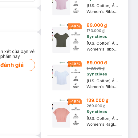
[U.S. Cotton] Áo Thun Nữ Cổ Thuyền Synctives Slim Fit, Hồng Phấn, L - CWTS0013
Women's Ribbed U-neck Low Back T-shirt
89.000 ₫
-
49
%
173.000 ₫
Synctives
[U.S. Cotton] Áo Thun Nữ Cổ Thuyền Synctives Slim Fit, Xanh Tro, S - CWTS0013
Women's Ribbed U-neck Low Back T-shirt
ận xét của bạn về
 phẩm này
89.000 ₫
-
49
%
 đánh giá
173.000 ₫
Synctives
[U.S. Cotton] Áo Thun Nữ Cổ Thuyền Synctives Slim Fit, Trắng, XL - CWTS0013
Women's Ribbed U-neck Low Back T-shirt
139.000 ₫
-
48
%
269.000 ₫
Synctives
[U.S. Cotton] Áo Croptop Nữ Synctives Tay Raglan, Hồng Đào, L - CWTS0012
Women's Raglan Cropped T-shirt