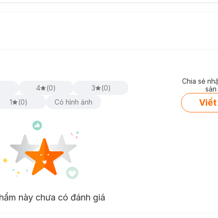
Chia sẻ nh
)
4
(
0
)
3
(
0
)
sản
Viết
1
(
0
)
Có hình ảnh
hẩm này chưa có đánh giá