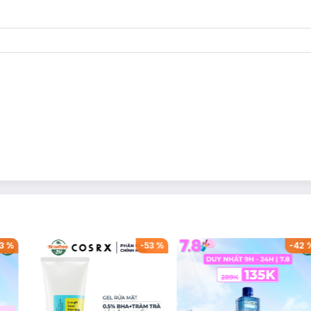
3
%
-
53
%
-
42