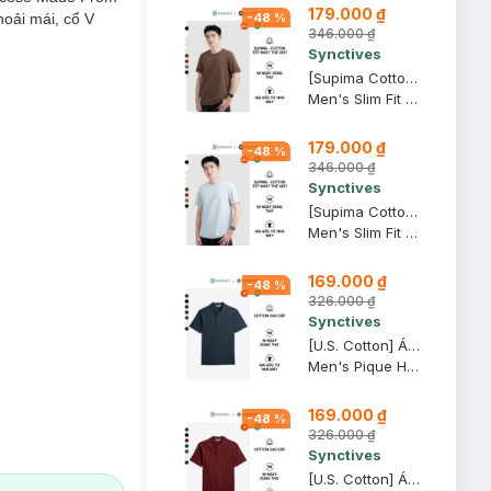
179.000 ₫
oải mái, cổ V
-
48
%
346.000 ₫
Synctives
[Supima Cotton] Áo Thun Nam Synctives Slim Fit, Nâu Gỗ, 2XL - CMTS0008
Men's Slim Fit Crew-neck T-shirt
179.000 ₫
-
48
%
346.000 ₫
Synctives
[Supima Cotton] Áo Thun Nam Synctives Slim Fit, Xám Nhạt, Size 2XL - CMTS0008
Men's Slim Fit Crew-neck T-shirt
169.000 ₫
-
48
%
326.000 ₫
Synctives
[U.S. Cotton] Áo Thun Nam Synctives Cổ Henlay Regular Fit, Xanh Ðen, M - CMTS07
Men's Pique Henley T-shirt
169.000 ₫
-
48
%
326.000 ₫
Synctives
[U.S. Cotton] Áo Thun Nam Synctives Cổ Henlay Regular Fit, Ðỏ, M - CMTS07