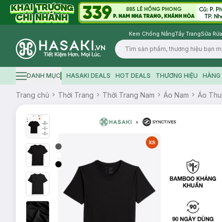
Kem Chống Nắng
Tẩy Trang
Sữa Rửa
Logo
DANH MỤC
HASAKI DEALS
HOT DEALS
THƯƠNG HIỆU
HÀNG 
Hamburger icon
Trang chủ
Thời Trang
Thời Trang Nam
Áo Nam
Áo Thu