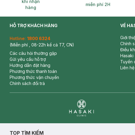
khi nhận
miễn phí 2H
hàng
HỖ TRỢ KHÁCH HÀNG
VỀ HA
Giới th
Hotline:
1800 6324
Chính 
(Miễn phí , 08-22h kể cả T7, CN)
Điều k
Các câu hỏi thường gặp
Hasaki
Gửi yêu cầu hỗ trợ
Tuyển 
Hướng dẫn đặt hàng
Liên hệ
Phương thức thanh toán
Phương thức vận chuyển
Chính sách đổi trả
Clinic
TOP TÌM KIẾM