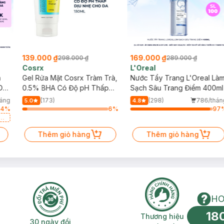
139.000 ₫
169.000 ₫
298.000 ₫
289.000 ₫
Cosrx
L'Oreal
h
Gel Rửa Mặt Cosrx Tràm Trà,
Nước Tẩy Trang L'Oreal Là
Da
0.5% BHA Có Độ pH Thấp
Sạch Sâu Trang Điểm 400ml
150ml
háng
(173)
(298)
786/thán
5.0
4.8
64
%
6
%
97
a
Thêm giỏ hàng
Thêm giỏ hàng
HO
18
n phí 2H
30 ngày đổi trả miễn phí
Thương hiệu uy 
Thương hiệu
30 ngày đổi