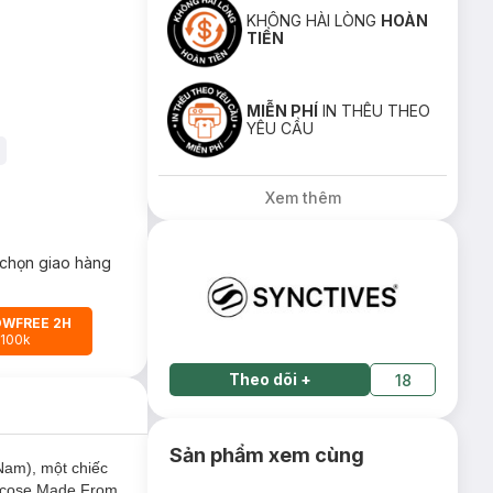
KHÔNG HÀI LÒNG
HOÀN
TIỀN
MIỄN PHÍ
IN THÊU THEO
YÊU CẦU
Xem thêm
chọn giao hàng
OWFREE 2H
 100k
Theo dõi
+
18
Sản phẩm xem cùng
Nam), một chiếc
iscose Made From