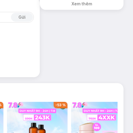
Xem thêm
Gửi
%
-
53
%
-
38
%