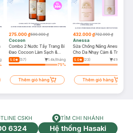
275.000 ₫
432.000 ₫
590.000 ₫
702.000 ₫
Cocoon
Anessa
m
Combo 2 Nước Tẩy Trang Bí
Sữa Chống Nắng Anessa
Đao Cocoon Làm Sạch &
Cho Da Nhạy Cảm & Trẻ Em
Giảm Dầu 500ml
60ml (Mới)
g
(57)
1.4k/tháng
(23)
410/tháng
5.0
5.0
%
75
%
34
%
Thêm giỏ hàng
Thêm giỏ hàng
TLINE CSKH
TÌM CHI NHÁNH
HOTLINE CSKH
Tìm chi nhánh
00 6324
Hệ thống Hasaki
tín toàn cầu