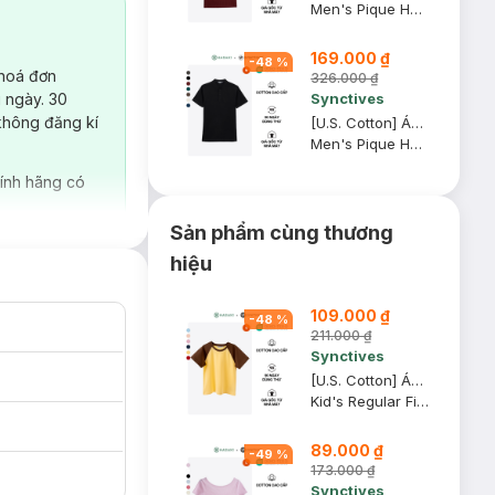
Men's Pique Henley T-shirt
169.000 ₫
-
48
%
 hoá đơn
326.000 ₫
Synctives
 ngày. 30
không đăng kí
[U.S. Cotton] Áo Thun Nam Synctives Cổ Henlay Regular Fit, Ðen, M - CMTS07
Men's Pique Henley T-shirt
ính hãng có
Sản phẩm cùng thương
hiệu
109.000 ₫
-
48
%
211.000 ₫
Synctives
[U.S. Cotton] Áo Thun Tay Raglan Trẻ Em Synctives Regular Fit, Vàng Nhạt / Nâu Gỗ, 6 - CCTS0006
Kid's Regular Fit Raglan T-Shirt
89.000 ₫
-
49
%
173.000 ₫
Synctives