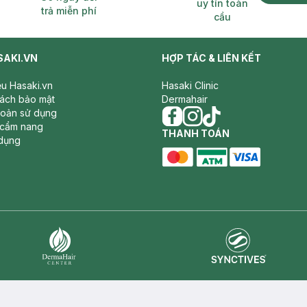
uy tín toàn
trả miễn phí
cầu
SAKI.VN
HỢP TÁC & LIÊN KẾT
iệu Hasaki.vn
Hasaki Clinic
sách bảo mật
Dermahair
hoản sử dụng
 cẩm nang
facebook
THANH TOÁN
instagram
tiktok
dụng
master card
ATM card
visa card
Synctives
Dermahair