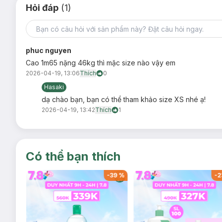
Hỏi đáp
(1)
phuc nguyen
Cao 1m65 nặng 46kg thì mặc size nào vậy em
2026-04-19, 13:06
Thích
0
Hasaki
dạ chào bạn, bạn có thể tham khảo size XS nhé ạ!
2026-04-19, 13:42
Thích
1
Có thể bạn thích
-
37
%
-
39
%
-
2