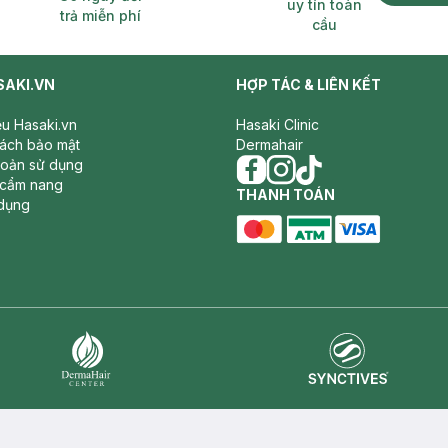
uy tín toàn
trả miễn phí
cầu
SAKI.VN
HỢP TÁC & LIÊN KẾT
iệu Hasaki.vn
Hasaki Clinic
sách bảo mật
Dermahair
hoản sử dụng
 cẩm nang
facebook
THANH TOÁN
instagram
tiktok
dụng
master card
ATM card
visa card
Synctives
Dermahair