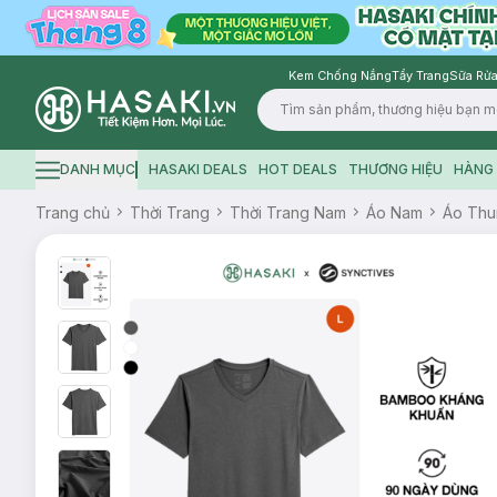
Kem Chống Nắng
Tẩy Trang
Sữa Rửa
Logo
DANH MỤC
HASAKI DEALS
HOT DEALS
THƯƠNG HIỆU
HÀNG 
Hamburger icon
Trang chủ
Thời Trang
Thời Trang Nam
Áo Nam
Áo Thu