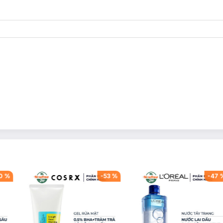
0
%
-
53
%
-
47