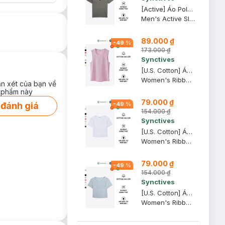
[Active] Áo Polo Nam Synctives Tay Raglan Slim Fit, Xanh Trà, M - SMPO0011
Men's Active Slim Fit Raglan Polo Shirt
89.000 ₫
-
49
%
173.000 ₫
Synctives
[U.S. Cotton] Áo Tank Top Nữ Synctives Regular Fit, Hồng Phấn, M - CWTA0004
Women's Ribbed Regular Fit Tank Top
ận xét của bạn về
 phẩm này
79.000 ₫
-
49
%
 đánh giá
154.000 ₫
Synctives
[U.S. Cotton] Áo Croptop Nữ Synctives Slim Fit, Trắng, XS - CWTS0014
Women's Ribbed Cropped Fitted T-shirt
79.000 ₫
-
49
%
154.000 ₫
Synctives
[U.S. Cotton] Áo Croptop Nữ Synctives Slim Fit, Xám Nhạt, XS - CWTS0014
Women's Ribbed Cropped Fitted T-shirt