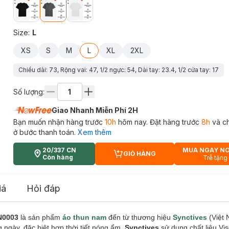
Size
:
L
XS
S
M
L
XL
2XL
Chiều dài: 73, Rộng vai: 47, 1/2 ngực: 54, Dài tay: 23.4, 1/2 cửa tay: 17
Số lượng:
Giao Nhanh Miễn Phí 2H
Bạn muốn nhận hàng trước
10h
hôm nay. Đặt hàng trước
8h
và c
ở bước thanh toán.
Xem thêm
20/337 CN
MUA NGAY N
GIỎ HÀNG
CART PLUS ICON
Còn hàng
Trễ tặng
iá
Hỏi đáp
N0003
là sản phẩm
áo thun nam
đến từ thương hiệu
Synctives
(Việt 
ngày, đặc biệt hợp thời tiết nóng ẩm.
Synctives
sử dụng chất liệu V