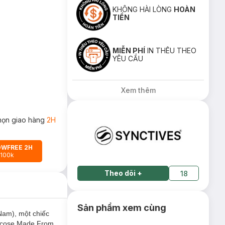
KHÔNG HÀI LÒNG
HOÀN
TIỀN
MIỄN PHÍ
IN THÊU THEO
YÊU CẦU
Xem thêm
họn giao hàng
2H
OWFREE 2H
 100k
Theo dõi
+
18
Sản phẩm xem cùng
Nam), một chiếc
iscose Made From