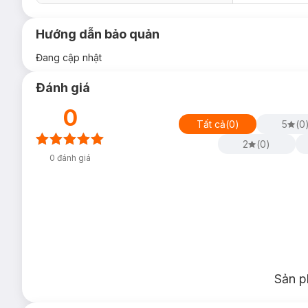
Hướng dẫn bảo quản
Đang cập nhật
Đánh giá
0
Tất cả
(
0
)
5
(
0
2
(
0
)
0
đánh giá
Sản p