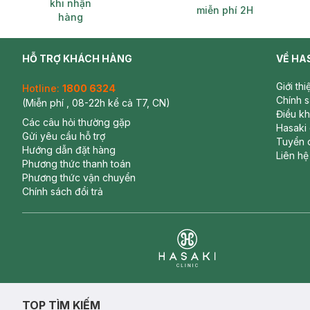
khi nhận
miễn phí 2H
hàng
HỖ TRỢ KHÁCH HÀNG
VỀ HA
Giới th
Hotline:
1800 6324
Chính 
(Miễn phí , 08-22h kể cả T7, CN)
Điều k
Các câu hỏi thường gặp
Hasaki
Gửi yêu cầu hỗ trợ
Tuyển 
Hướng dẫn đặt hàng
Liên hệ
Phương thức thanh toán
Phương thức vận chuyển
Chính sách đổi trả
Clinic
TOP TÌM KIẾM