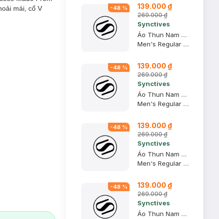
139.000 ₫
oải mái, cổ V
-
48
%
269.000 ₫
Synctives
Áo Thun Nam Regular Fit, Xanh Khói, XS - CMTS0028
Men's Regular Fit T-shirt
139.000 ₫
-
48
%
269.000 ₫
Synctives
Áo Thun Nam Regular Fit, Be, XS - CMTS0028
Men's Regular Fit T-shirt
139.000 ₫
-
48
%
269.000 ₫
Synctives
Áo Thun Nam Regular Fit, Xanh Khói, XL - CMTS0028
Men's Regular Fit T-shirt
139.000 ₫
-
48
%
269.000 ₫
Synctives
Áo Thun Nam Regular Fit, Đỏ Rượu, S - CMTS0028