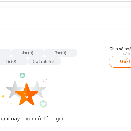
Chia sẻ nh
)
4
(
0
)
3
(
0
)
sản
Viết
1
(
0
)
Có hình ảnh
hẩm này chưa có đánh giá