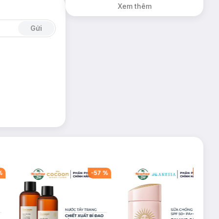
Xem thêm
Gửi
%
-
57
%
-
40
%