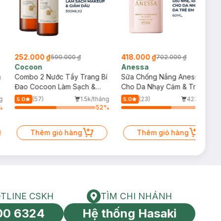
252.000 ₫
418.000 ₫
590.000 ₫
702.000 ₫
Cocoon
Anessa
m
Combo 2 Nước Tẩy Trang Bí
Sữa Chống Nắng Anessa
Đao Cocoon Làm Sạch &
Cho Da Nhạy Cảm & Trẻ Em
Giảm Dầu 500ml
60ml (Mới)
g
(57)
1.5k/tháng
(23)
423/tháng
5.0
5.0
%
52
%
62
%
Thêm giỏ hàng
Thêm giỏ hàng
TLINE CSKH
TÌM CHI NHÁNH
HOTLINE CSKH
Tìm chi nhánh
00 6324
Hệ thống Hasaki
tín toàn cầu