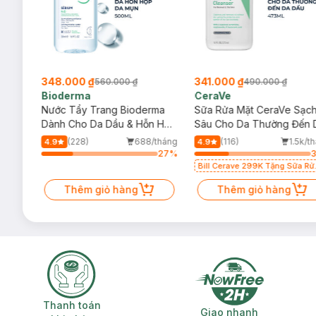
348.000 ₫
341.000 ₫
560.000 ₫
490.000 ₫
Bioderma
CeraVe
rma
Nước Tẩy Trang Bioderma
Sữa Rửa Mặt CeraVe Sạc
m
Dành Cho Da Dầu & Hỗn Hợp
Sâu Cho Da Thường Đến 
500ml
Dầu 473ml
/tháng
(228)
688/tháng
(116)
1.5k/t
4.9
4.9
27
%
27
%
Bill Cerave 299K Tặng Sữa Rử
Mặt Cerave 30ml (SL có hạn)
Thêm giỏ hàng
Thêm giỏ hàng
Thanh toán khi nhận hàng
Giao nhanh miễ
Thanh toán
Giao nhanh