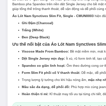
Bamboo pha Spandex trên nền dệt Single Jersey cho bề mặt m
giúp tổng thể trông thanh thoát, dễ vận động và dễ phối cùng 
Áo Lót Nam Synctives Slim Fit, Single - CMUN0003
hiện đã
Ghi Đậm (Charcoal)
Trắng (White)
Đen (Deep Black)
Ưu thế nổi bật của Áo Lót Nam Synctives Slim
Viscose Made From Bamboo:
Bề mặt mềm mịn, mát kh
Dệt Single Jersey mịn đẹp:
Ít xù, rũ form tinh tế, tạo 
Spandex co giãn linh hoạt:
Ôm theo đường cong cơ thể
Form Slim Fit phối cổ V thanh thoát:
Dễ mặc, dễ phối
Trọng lượng lý tưởng cho khí hậu nóng ẩm,
mặc nhẹ n
Màu sắc đa dạng, dễ phối đồ:
Phù hợp mix cùng jeans
Hoàn thiện tỉ mỉ:
Kĩ thuật may tối ưu tại từng chi tiết,