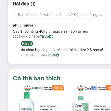
Hỏi đáp
(1)
phuc nguyen
Cao 1m65 nặng 46kg thì mặc size nào vậy em
2026-04-19, 13:06
Thích
0
Hasaki
dạ chào bạn, bạn có thể tham khảo size XS nhé ạ!
2026-04-19, 13:42
Thích
1
Có thể bạn thích
-
38
%
-
38
%
-
3