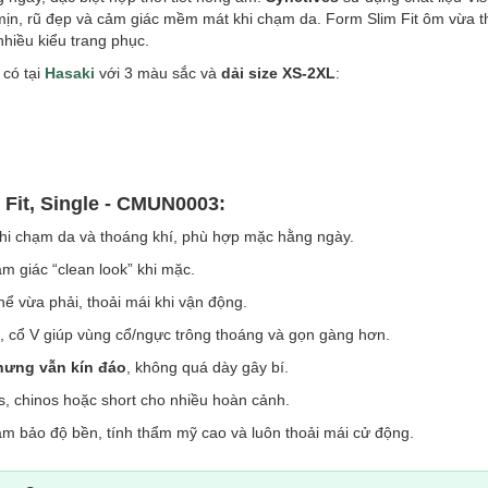
ịn, rũ đẹp và cảm giác mềm mát khi chạm da. Form Slim Fit ôm vừa th
nhiều kiểu trang phục.
 có tại
Hasaki
với 3 màu sắc và
dải size XS-2XL
:
 Fit, Single - CMUN0003:
i chạm da và thoáng khí, phù hợp mặc hằng ngày.
cảm giác “clean look” khi mặc.
 vừa phải, thoải mái khi vận động.
, cổ V giúp vùng cổ/ngực trông thoáng và gọn gàng hơn.
hưng vẫn kín đáo
, không quá dày gây bí.
, chinos hoặc short cho nhiều hoàn cảnh.
 đảm bảo độ bền, tính thẩm mỹ cao và luôn thoải mái cử động.