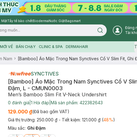
 Mặt
Tẩy tế bào chết
Bioderma
Nước Giặt
Bagsmart
Đăng 
Search icon
Tài kh
T
MỚI VỀ
BÁN CHẠY
CLINIC & SPA
DERMAHAIR
n Nam
[Bamboo] Áo Mặc Trong Nam Synctives Cổ V Slim Fit, Ghi
SYNCTIVES
[Bamboo] Áo Mặc Trong Nam Synctives Cổ V Slim 
Đậm, L - CMUN0003
Men’s Bamboo Slim Fit V-Neck Undershirt
0
đánh giá
|
1
Hỏi đáp
|
Mã sản phẩm:
422382643
129.000 ₫
(Đã bao gồm VAT)
Giá thị trường:
250.000 ₫
- Tiết kiệm:
121.000 ₫
(
48
%
)
Màu sắc
:
Ghi Đậm