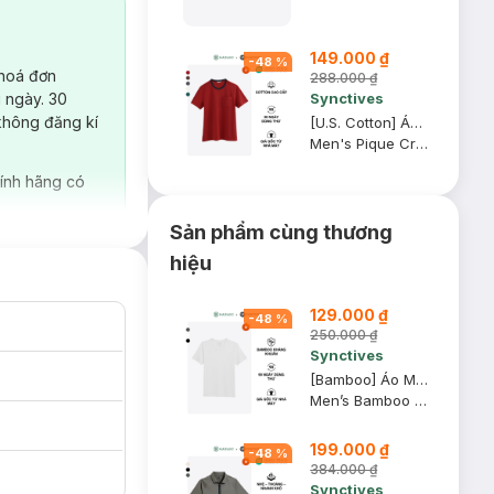
149.000 ₫
-
48
%
 hoá đơn
288.000 ₫
Synctives
 ngày. 30
không đăng kí
[U.S. Cotton] Áo Thun Nam Synctives Regular Fit, Ðỏ, S - CMTS06
Men's Pique Crew-neck T-shirt
ính hãng có
Sản phẩm cùng thương
hiệu
129.000 ₫
-
48
%
250.000 ₫
Synctives
[Bamboo] Áo Mặc Trong Nam Synctives Cổ V Slim Fit, Trắng, M - CMUN0003
Men’s Bamboo Slim Fit V-Neck Undershirt
199.000 ₫
-
48
%
384.000 ₫
Synctives