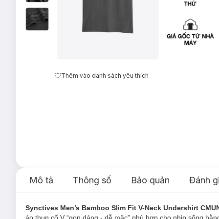
Thêm vào danh sách yêu thích
Mô tả
Thông số
Bảo quản
Đánh g
Synctives Men’s Bamboo Slim Fit V-Neck Undershirt CMU
áo thun cổ V “gọn dáng - dễ mặc” phù hợp cho nhịp sống hằng 