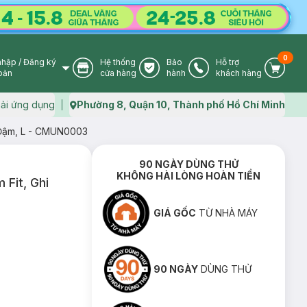
0
nhập
/
Đăng ký
Hệ thống
Bảo
Hỗ trợ
User Icon
Store Icon
Warranty Icon
Phone Icon
Cart I
oản
cửa hàng
hành
khách hàng
ải ứng dụng
Phường 8, Quận 10, Thành phố Hồ Chí Minh
Map icon
 Đậm, L - CMUN0003
90 NGÀY DÙNG THỬ
KHÔNG HÀI LÒNG HOÀN TIỀN
Fit, Ghi
GIÁ GỐC
TỪ NHÀ MÁY
90 NGÀY
DÙNG THỬ