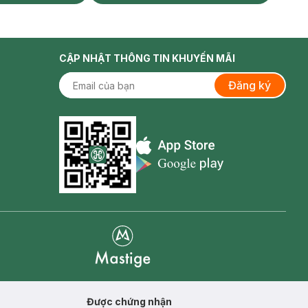
CẬP NHẬT THÔNG TIN KHUYẾN MÃI
Đăng ký
Appstore icon
Goolge Play icon
Mastige
Được chứng nhận