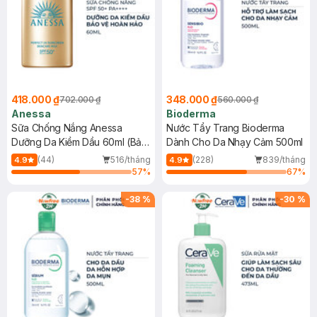
418.000 ₫
348.000 ₫
702.000 ₫
560.000 ₫
Anessa
Bioderma
Sữa Chống Nắng Anessa
Nước Tẩy Trang Bioderma
Dưỡng Da Kiềm Dầu 60ml (Bản
Dành Cho Da Nhạy Cảm 500ml
Mới)
(44)
516/tháng
(228)
839/tháng
4.9
4.9
57
%
67
%
-
38
%
-
30
%