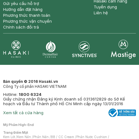
Hasaki cẩm nang
Gửi yêu cầu hỗ trợ
Tuyển dụng
Hướng dẫn đặt hàng
Liên hệ
Phương thức thanh toán
Phương thức vận chuyển
Chính sách đổi trả
Synctives
Clinic
Dermahair
Mastige
Bản quyền © 2016 Hasaki.vn
Công Ty cổ phần HASAKI VIETNAM
Hotline:
1800 6324
Giấy chứng nhận Đăng ký Kinh doanh số 0313612829 do Sở Kế
hoạch và Đầu tư Thành phố Hồ Chí Minh cấp ngày 13/01/2016
Xem tất cả cửa hàng
Mỹ Phẩm High-End
Trang Điểm Mặt
Kem Lót
/
Kem Nền
/
Phấn Nền
/
BB / CC Cream
/
Phấn Nước Cushion
/