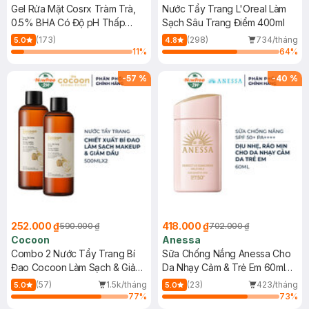
Gel Rửa Mặt Cosrx Tràm Trà,
Nước Tẩy Trang L'Oreal Làm
0.5% BHA Có Độ pH Thấp
Sạch Sâu Trang Điểm 400ml
150ml
(173)
(298)
734/tháng
5.0
4.8
11
%
64
%
-
57
%
-
40
%
252.000 ₫
418.000 ₫
590.000 ₫
702.000 ₫
Cocoon
Anessa
Combo 2 Nước Tẩy Trang Bí
Sữa Chống Nắng Anessa Cho
Đao Cocoon Làm Sạch & Giảm
Da Nhạy Cảm & Trẻ Em 60ml
Dầu 500ml
(Mới)
(57)
1.5k/tháng
(23)
423/tháng
5.0
5.0
77
%
73
%