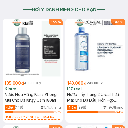
GỢI Ý DÀNH RIÊNG CHO BẠN
-
55
%
-
43
%
195.000 ₫
143.000 ₫
435.000 ₫
249.000 ₫
Klairs
L'Oreal
Nước Hoa Hồng Klairs Không
Nước Tẩy Trang L'Oreal Tươi
Mùi Cho Da Nhạy Cảm 180ml
Mát Cho Da Dầu, Hỗn Hợp
400ml
(148)
1.7k/tháng
(298)
1.9k/tháng
4.8
4.8
18
%
64
%
Bill Klairs từ 299k Tặng Mặt Nạ
Làm Dịu Da & Kiểm Soát Dầu Nhờn
25ml (SL Có Hạn)