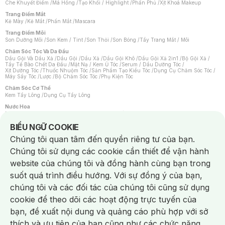
Che Khuyết Điểm
/
Má Hồng
/
Tạo Khối / Highlight
/
Phấn Phủ
/
Xịt Khoá Makeup
Trang Điểm Mắt
Kẻ Mày
/
Kẻ Mắt
/
Phấn Mắt
/
Mascara
Trang Điểm Môi
Son Dưỡng Môi
/
Son Kem / Tint
/
Son Thỏi
/
Son Bóng
/
Tẩy Trang Mắt / Môi
Chăm Sóc Tóc Và Da Đầu
Dầu Gội Và Dầu Xả
/
Dầu Gội
/
Dầu Xả
/
Dầu Gội Khô
/
Dầu Gội Xả 2in1
/
Bộ Gội Xả
/
Tẩy Tế Bào Chết Da Đầu
/
Mặt Nạ / Kem Ủ Tóc
/
Serum / Dầu Dưỡng Tóc
/
Xịt Dưỡng Tóc
/
Thuốc Nhuộm Tóc
/
Sản Phẩm Tạo Kiểu Tóc
/
Dụng Cụ Chăm Sóc Tóc
/
Máy Sấy Tóc
/
Lược
/
Bộ Chăm Sóc Tóc
/
Phụ Kiện Tóc
Chăm Sóc Cơ Thể
Kem Tẩy Lông
/
Dụng Cụ Tẩy Lông
Nước Hoa
Nước Hoa Nữ
/
Nước Hoa Nam
/
Nước Hoa Cao Cấp
/
Xịt Thơm Toàn Thân
/
Nước Hoa Vùng Kín
Notice about cookies usage
BIỂU NGỮ COOKIE
Chăm Sóc Cá Nhân
Chúng tôi quan tâm đến quyền riêng tư của bạn.
Chống Muỗi
/
Khẩu Trang
/
Máy Massage
/
Mặt Nạ Xông Hơi
/
Nước Rửa Tay
/
Sản Phẩm Chăm Sóc Khác
/
Bàn Chải Đánh Răng
/
Bàn Chải Điện
/
Chúng tôi sử dụng các cookie cần thiết để vận hành
Hỗ Trợ Trắng Răng
/
Kem Đánh Răng
/
Máy Tăm Nước
/
Nước Súc Miệng
/
Tăm / Chỉ Nha Khoa
/
Xịt Thơm Miệng
/
Dung Dịch Vệ Sinh
/
Dưỡng Vùng Kín
/
website của chúng tôi và đồng hành cùng bạn trong
Khăn Ướt Vệ Sinh Vùng Kín
/
Băng Vệ Sinh
/
Tampon
/
Bọt Cạo Râu
/
Dao Cạo Râu
/
Máy Cạo Râu
suốt quá trình điều hướng. Với sự đồng ý của bạn,
Vấn Đề Về Da
chúng tôi và các đối tác của chúng tôi cũng sử dụng
Da Dầu / Lỗ Chân Lông To
/
Da Khô / Mất Nước
/
Da Lão Hóa
/
Da Mụn
/
Da Nhạy Cảm / Kích Ứng
/
Da Xỉn Màu
/
Thâm / Nám / Tàn Nhang
/
cookie để theo dõi các hoạt động trực tuyến của
Quầng Thâm & Bọng Mắt
/
Sẹo
/
Viêm Da Cơ Địa
bạn, đề xuất nội dung và quảng cáo phù hợp với sở
Dụng Cụ / Phụ Kiện Chăm Sóc Da
Chat i
Bông Tẩy Trang
/
Khăn Lau Mặt Khô
/
Dụng Cụ / Máy Rửa Mặt
/
Máy Chăm Sóc Da
/
thích và ưu tiên của bạn cũng như các chức năng
Dụng Cụ Chăm Sóc Khác