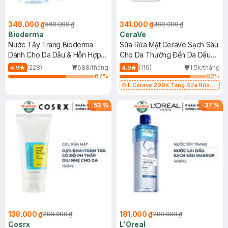
348.000 ₫
341.000 ₫
560.000 ₫
490.000 ₫
Bioderma
CeraVe
Nước Tẩy Trang Bioderma
Sữa Rửa Mặt CeraVe Sạch Sâu
Dành Cho Da Dầu & Hỗn Hợp
Cho Da Thường Đến Da Dầu
500ml
473ml
(228)
688/tháng
(116)
1.5k/tháng
4.9
4.9
67
%
82
%
Bill Cerave 299K Tặng Sữa Rửa
Mặt Cerave 30ml (SL có hạn)
-
53
%
-
37
%
139.000 ₫
181.000 ₫
298.000 ₫
289.000 ₫
Cosrx
L'Oreal