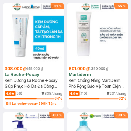
-
31
%
-
55
%
308.000 ₫
601.000 ₫
445.000 ₫
1.350.000 ₫
La Roche-Posay
Martiderm
Kem Dưỡng La Roche-Posay
Kem Chống Nắng MartiDerm
Giúp Phục Hồi Da Đa Công
Phổ Rộng Bảo Vệ Toàn Diện
Dụng 40ml
40ml
(56)
808/tháng
(110)
231/tháng
4.9
4.9
64
%
62
%
Bill La roche-posay 399K Tặng
Gel rửa mặt da dầu nhạy cảm 50ml
(SL có hạn)
-
60
%
-
39
%