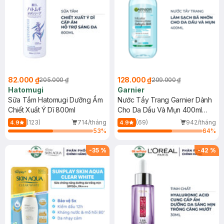
82.000 ₫
128.000 ₫
205.000 ₫
209.000 ₫
Hatomugi
Garnier
Sữa Tắm Hatomugi Dưỡng Ẩm
Nước Tẩy Trang Garnier Dành
Chiết Xuất Ý Dĩ 800ml
Cho Da Dầu Và Mụn 400ml
(Mới)
(123)
714/tháng
(69)
942/tháng
4.9
4.9
53
%
64
%
-
35
%
-
42
%