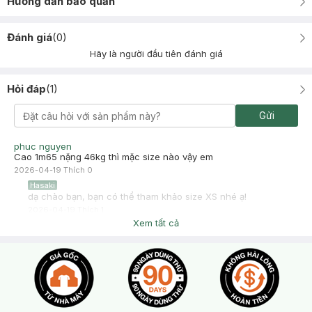
Hướng dẫn bảo quản
Đánh giá
(
0
)
Hãy là người đầu tiên đánh giá
Hỏi đáp
(
1
)
Gửi
phuc nguyen
Cao 1m65 nặng 46kg thì mặc size nào vậy em
2026-04-19
Thích
0
Hasaki
dạ chào bạn, bạn có thể tham khảo size XS nhé ạ!
2026-04-19
Thích
1
Xem tất cả