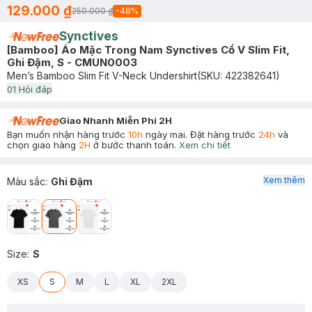
129.000 ₫
250.000 ₫
-
48
%
Synctives
[Bamboo] Áo Mặc Trong Nam Synctives Cổ V Slim Fit,
Ghi Đậm, S - CMUN0003
Men’s Bamboo Slim Fit V-Neck Undershirt
(SKU:
422382641
)
0
1
Hỏi đáp
Giao Nhanh Miễn Phí 2H
Bạn muốn nhận hàng trước
10h
ngày mai. Đặt hàng trước
24h
và
chọn giao hàng
2H
ở bước thanh toán.
Xem chi tiết
Xem thêm
Màu sắc
:
Ghi Đậm
Size
:
S
XS
S
M
L
XL
2XL