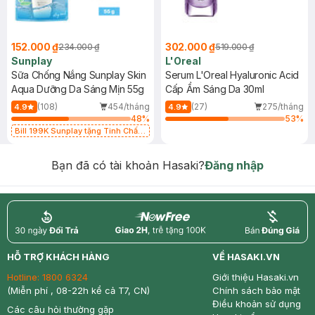
152.000 ₫
302.000 ₫
234.000 ₫
519.000 ₫
Sunplay
L'Oreal
Sữa Chống Nắng Sunplay Skin
Serum L'Oreal Hyaluronic Acid
Aqua Dưỡng Da Sáng Mịn 55g
Cấp Ẩm Sáng Da 30ml
(108)
454/tháng
(27)
275/tháng
4.9
4.9
48
%
53
%
Bill 199K Sunplay tặng Tinh Chất
Chống Nắng 7g trị giá 30K (SL có
hạn)
Bạn đã có tài khoản Hasaki?
Đăng nhập
return
nowfree
price
HỖ TRỢ KHÁCH HÀNG
VỀ HASAKI.VN
Hotline:
1800 6324
Giới thiệu Hasaki.vn
(Miễn phí , 08-22h kể cả T7, CN)
Chính sách bảo mật
Điều khoản sử dụng
Các câu hỏi thường gặp